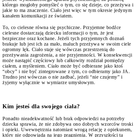
którego mogłoby pomyśleć o tym, co się dzieje, co przeżywa i
jakie to ma znaczenie. Ciało jest więc w tym okresie jedynym
kanałem komunikacji ze światem.
To, co cielesne równa się psychiczne. Przyjemne bodźce
cielesne dostarczają dziecku informacji o tym, że jest
bezpieczne oraz kochane. Jeżeli tych przyjemnych doznań
brakuje lub jest ich za mało, maluch przeżywa w swoim ciele
ogromny lęk. Ciało staje się wówczas przestrzenią do
przeżywania zagrożenia, a nie przyjemności. W konsekwencji
może nastąpić częściowy lub całkowity rozdział pomiędzy
ciałem, a myśleniem. Ciało może być odbierane jako ktoś
“obcy” i nie być zintegrowane z tym, co odbieramy jako JA.
Trudno jest wówczas o nie zadbać, jeżeli “nie czujemy” i
żyjemy wyłącznie w wymiarze umysłowym.
Kim jesteś dla swojego ciała?
Ponadto nieadekwatność lub brak odpowiedzi na potrzeby
dziecka sprawia, że nie zdobywa ono dobrych wzorców troski
i opieki. Uwewnętrznia natomiast wrogą relację z opiekunem,
który nie odpowiada na jego pragnienia. W przyszłości ta