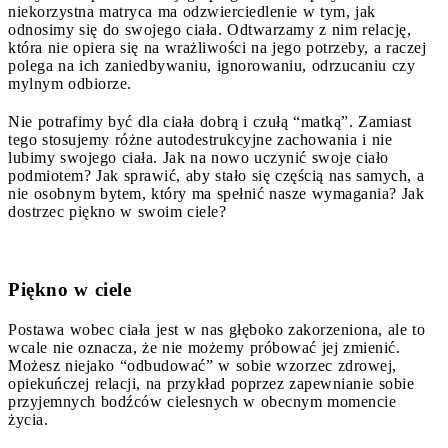
niekorzystna matryca ma odzwierciedlenie w tym, jak
odnosimy się do swojego ciała. Odtwarzamy z nim relację,
która nie opiera się na wrażliwości na jego potrzeby, a raczej
polega na ich zaniedbywaniu, ignorowaniu, odrzucaniu czy
mylnym odbiorze.
Nie potrafimy być dla ciała dobrą i czułą “matką”. Zamiast
tego stosujemy różne autodestrukcyjne zachowania i nie
lubimy swojego ciała. Jak na nowo uczynić swoje ciało
podmiotem? Jak sprawić, aby stało się częścią nas samych, a
nie osobnym bytem, który ma spełnić nasze wymagania? Jak
dostrzec piękno w swoim ciele?
Piękno w ciele
Postawa wobec ciała jest w nas głęboko zakorzeniona, ale to
wcale nie oznacza, że nie możemy próbować jej zmienić.
Możesz niejako “odbudować” w sobie wzorzec zdrowej,
opiekuńczej relacji, na przykład poprzez zapewnianie sobie
przyjemnych bodźców cielesnych w obecnym momencie
życia.