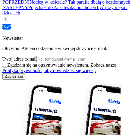
POPRZEDNI
Nocleg w kościele? Tak parafie dbają o bezdomnych
NASTĘPNY
Pojechała do Auschwitz, bo chciała być przy mężu i
dzieciach
Newsletter
Otrzymuj Aleteia codziennie w swojej skrzynce e-mail.
Twój adres e-mail
Zgadzam się na otrzymywanie newslettera. Zobacz naszą
Polityka prywatności, aby dowiedzieć się więcej.
Zapisz się