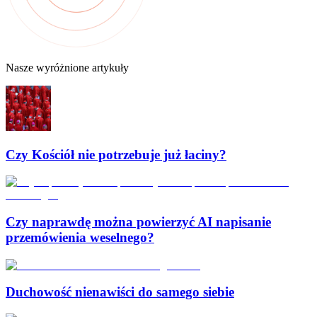
Nasze wyróżnione artykuły
Czy Kościół nie potrzebuje już łaciny?
Czy naprawdę można powierzyć AI napisanie
przemówienia weselnego?
Duchowość nienawiści do samego siebie