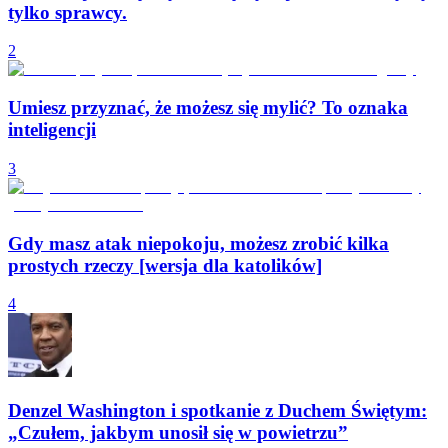
tylko sprawcy.
2
Umiesz przyznać, że możesz się mylić? To oznaka
inteligencji
3
Gdy masz atak niepokoju, możesz zrobić kilka
prostych rzeczy [wersja dla katolików]
4
Denzel Washington i spotkanie z Duchem Świętym:
„Czułem, jakbym unosił się w powietrzu”