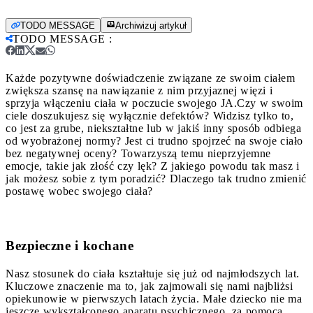
TODO MESSAGE
Archiwizuj artykuł
TODO MESSAGE
:
Każde pozytywne doświadczenie związane ze swoim ciałem
zwiększa szansę na nawiązanie z nim przyjaznej więzi i
sprzyja włączeniu ciała w poczucie swojego JA.
Czy w swoim
ciele doszukujesz się wyłącznie defektów? Widzisz tylko to,
co jest za grube, niekształtne lub w jakiś inny sposób odbiega
od wyobrażonej normy? Jest ci trudno spojrzeć na swoje ciało
bez negatywnej oceny? Towarzyszą temu nieprzyjemne
emocje, takie jak złość czy lęk? Z jakiego powodu tak masz i
jak możesz sobie z tym poradzić? Dlaczego tak trudno zmienić
postawę wobec swojego ciała?
Bezpieczne i kochane
Nasz stosunek do ciała kształtuje się już od najmłodszych lat.
Kluczowe znaczenie ma to, jak zajmowali się nami najbliżsi
opiekunowie w pierwszych latach życia. Małe dziecko nie ma
jeszcze wykształconego aparatu psychicznego, za pomocą