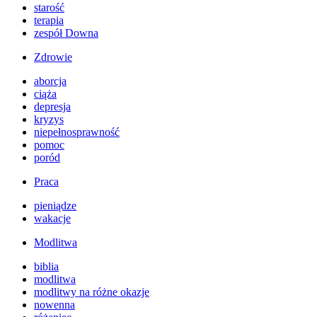
starość
terapia
zespół Downa
Zdrowie
aborcja
ciąża
depresja
kryzys
niepełnosprawność
pomoc
poród
Praca
pieniądze
wakacje
Modlitwa
biblia
modlitwa
modlitwy na różne okazje
nowenna