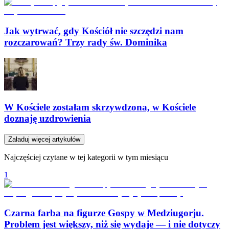
Jak wytrwać, gdy Kościół nie szczędzi nam
rozczarowań? Trzy rady św. Dominika
W Kościele zostałam skrzywdzona, w Kościele
doznaję uzdrowienia
Załaduj więcej artykułów
Najczęściej czytane w tej kategorii w tym miesiącu
1
Czarna farba na figurze Gospy w Medziugorju.
Problem jest większy, niż się wydaje — i nie dotyczy