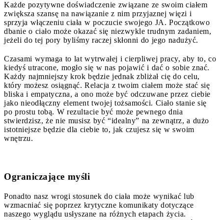
Każde pozytywne doświadczenie związane ze swoim ciałem
zwiększa szansę na nawiązanie z nim przyjaznej więzi i
sprzyja włączeniu ciała w poczucie swojego JA. Początkowo
dbanie o ciało może okazać się niezwykle trudnym zadaniem,
jeżeli do tej pory byliśmy raczej skłonni do jego nadużyć.
Czasami wymaga to lat wytrwałej i cierpliwej pracy, aby to, co
kiedyś utracone, mogło się w nas pojawić i dać o sobie znać.
Każdy najmniejszy krok będzie jednak zbliżał cię do celu,
który możesz osiągnąć. Relacja z twoim ciałem może stać się
bliska i empatyczna, a ono może być odczuwane przez ciebie
jako nieodłączny element twojej tożsamości. Ciało stanie się
po prostu tobą. W rezultacie być może pewnego dnia
stwierdzisz, że nie musisz być “idealny” na zewnątrz, a dużo
istotniejsze będzie dla ciebie to, jak czujesz się w swoim
wnętrzu.
Ograniczające myśli
Ponadto nasz wrogi stosunek do ciała może wynikać lub
wzmacniać się poprzez krytyczne komunikaty dotyczące
naszego wyglądu usłyszane na różnych etapach życia.