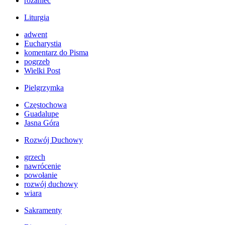
różaniec
Liturgia
adwent
Eucharystia
komentarz do Pisma
pogrzeb
Wielki Post
Pielgrzymka
Częstochowa
Guadalupe
Jasna Góra
Rozwój Duchowy
grzech
nawrócenie
powołanie
rozwój duchowy
wiara
Sakramenty