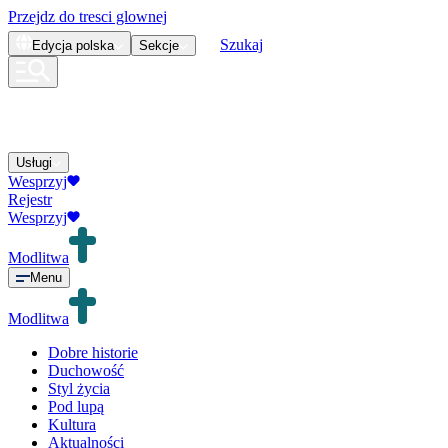
Przejdz do tresci glownej
Szukaj
Edycja
polska
Sekcje
Usługi
Wesprzyj
Rejestr
Wesprzyj
Modlitwa
Menu
Modlitwa
Dobre historie
Duchowość
Styl życia
Pod lupą
Kultura
Aktualności