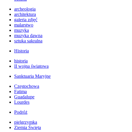
archeologia
architektura
galeria zdjęć
malarstwo
muzyka
muzyka dawna
sztuka sakralna
Historia
historia
II wojna światowa
Sanktuaria Maryjne
Częstochowa
Fatima
Guadalupe
Lourdes
Podróż
pielgrzymka
Ziemia Święta