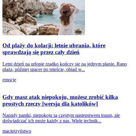
Od plaży do kolacji: letnie ubrania, które
sprawdzają się przez cały dzień
Letni dzień na urlopie rzadko kończy się na jednym planie. Rano
plaża, później spacer po mieście, obiad w...
emocje
Gdy masz atak niepokoju, możesz zrobić kilka
prostych rzeczy [wersja dla katolików]
Napady paniki, niepokoju są częstym następstwem traum, ale
doświadczać ich może każdy z nas. Wiele technik...
macierzyństwo