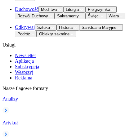
Duchowość
Modlitwa
Liturgia
Pielgrzymka
Rozwój Duchowy
Sakramenty
Święci
Wiara
Odkrywaj
Sztuka
Historia
Sanktuaria Maryjne
Podróż
Obiekty sakralne
Usługi
Newsletter
Aplikacja
Subskrypcja
Wesprzyj
Reklama
Nasze flagowe formaty
Analizy
Artykuł