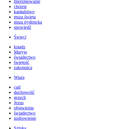
Bierzmowanie
chrzest
kapłaństwo
msza święta
msza trydencka
spowiedź
Święci
ksiądz
Maryja
świadectwo
świętość
zakonnica
Wiara
cud
duchowość
grzech
Jezus
objawienia
świadectwo
uzdrowienie
Sztuka