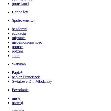
protestanci
Uchodźcy
Społeczeństwo
bezdomni
edukacja
migranci
niepełnosprawność
pomoc
rodzina
sport
Watykan
Papież
papież Franciszek
Światowe Dni Młodzieży
Powołanie
misje
rozwój