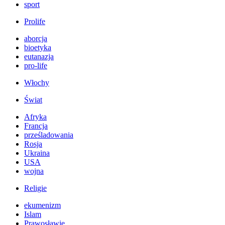
sport
Prolife
aborcja
bioetyka
eutanazja
pro-life
Włochy
Świat
Afryka
Francja
prześladowania
Rosja
Ukraina
USA
wojna
Religie
ekumenizm
Islam
Prawosławie