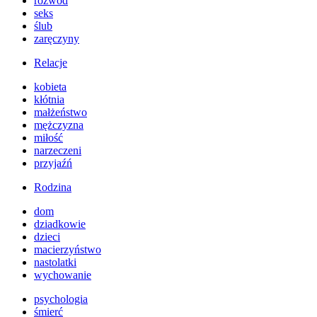
rozwód
seks
ślub
zaręczyny
Relacje
kobieta
kłótnia
małżeństwo
mężczyzna
miłość
narzeczeni
przyjaźń
Rodzina
dom
dziadkowie
dzieci
macierzyństwo
nastolatki
wychowanie
psychologia
śmierć