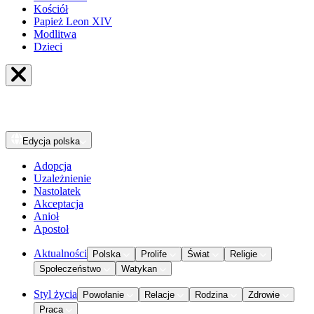
Kościół
Papież Leon XIV
Modlitwa
Dzieci
Edycja
polska
Adopcja
Uzależnienie
Nastolatek
Akceptacja
Anioł
Apostoł
Aktualności
Polska
Prolife
Świat
Religie
Społeczeństwo
Watykan
Styl życia
Powołanie
Relacje
Rodzina
Zdrowie
Praca