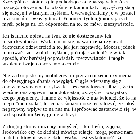
Szczególnie istotne są te pochodzące od znaczących osób z
naszego otoczenia. To właśnie te komunikaty najczęściej stają
się naszymi własnymi myślami. Uwewnętrzniamy je w postaci
przekonań na własny temat. Fenomen tych ograniczających
myśli polega na ich odporności na to, co mówi rzeczywistość.
Ich istnienie polega na tym, że nie dostrzegamy ich
nieadekwatności. Wydaje nam się, nasza ocena czy osąd
faktycznie odzwierciedla to, jak jest naprawdę. Możesz jednak
pracować nad swoimi myślami, próbując zmienić je w taki
sposób, aby bardziej odpowiadały rzeczywistości i mogły
wspierać twoje dobre samopoczucie.
Nierzadko jesteśmy mobilizowani przez otoczenie czy media
do obsesyjnego dbania o wygląd. Ciągle zderzamy się z
obrazem wymarzonej sylwetki i jesteśmy kuszeni iluzją, że to
właśnie ona zapewni nam dobrostan, szczęście i wszystko,
czego pragniemy. I mimo że większość z nas twierdzi, że to na
niego “nie działa”, to jednak śmiało możemy założyć, że jakiś
negatywny wpływ to na nas ma i spróbować zastanowić się, w
jaki sposób możemy go ograniczyć.
Z drugiej strony możemy pomyśleć, jakie treści, zajęcia,
środowisko czy dokładniej mówiąc relacje, mogą pomóc nam
lepiej traktować swoje ciało. Ważna jest świadomość, że