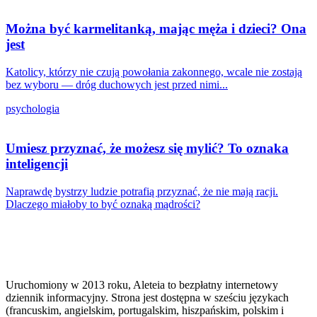
Można być karmelitanką, mając męża i dzieci? Ona
jest
Katolicy, którzy nie czują powołania zakonnego, wcale nie zostają
bez wyboru — dróg duchowych jest przed nimi...
psychologia
Umiesz przyznać, że możesz się mylić? To oznaka
inteligencji
Naprawdę bystrzy ludzie potrafią przyznać, że nie mają racji.
Dlaczego miałoby to być oznaką mądrości?
Uruchomiony w 2013 roku, Aleteia to bezpłatny internetowy
dziennik informacyjny. Strona jest dostępna w sześciu językach
(francuskim, angielskim, portugalskim, hiszpańskim, polskim i