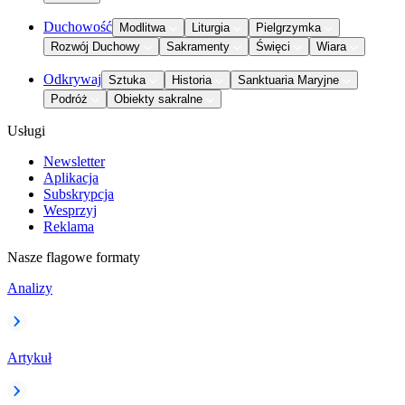
Duchowość
Modlitwa
Liturgia
Pielgrzymka
Rozwój Duchowy
Sakramenty
Święci
Wiara
Odkrywaj
Sztuka
Historia
Sanktuaria Maryjne
Podróż
Obiekty sakralne
Usługi
Newsletter
Aplikacja
Subskrypcja
Wesprzyj
Reklama
Nasze flagowe formaty
Analizy
Artykuł