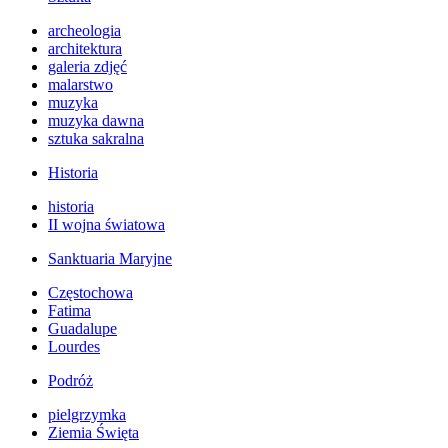
archeologia
architektura
galeria zdjęć
malarstwo
muzyka
muzyka dawna
sztuka sakralna
Historia
historia
II wojna światowa
Sanktuaria Maryjne
Częstochowa
Fatima
Guadalupe
Lourdes
Podróż
pielgrzymka
Ziemia Święta