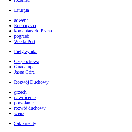
różaniec
Liturgia
adwent
Eucharystia
komentarz do Pisma
pogrzeb
Wielki Post
Pielgrzymka
Częstochowa
Guadalupe
Jasna Góra
Rozwój Duchowy
grzech
nawrócenie
powołanie
rozwój duchowy
wiara
Sakramenty