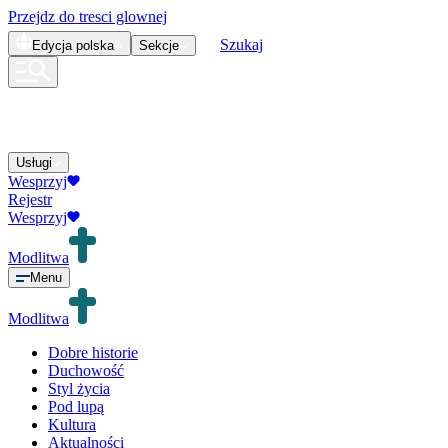
Przejdz do tresci glownej
Szukaj
Edycja
polska
Sekcje
Usługi
Wesprzyj
Rejestr
Wesprzyj
Modlitwa
Menu
Modlitwa
Dobre historie
Duchowość
Styl życia
Pod lupą
Kultura
Aktualności