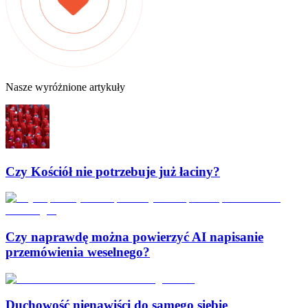
Nasze wyróżnione artykuły
Czy Kościół nie potrzebuje już łaciny?
Czy naprawdę można powierzyć AI napisanie
przemówienia weselnego?
Duchowość nienawiści do samego siebie