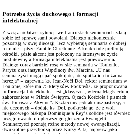
Potrzeba życia duchowego i formacji
intelektualnej
Z wciąż niełatwej sytuacji we francuskich seminariach zdają
sobie też sprawę sami powołani. Dlatego niekoniecznie
pozostają w swej diecezji, lecz wybierają seminaria o dobrej
renomie – pisze Famille Chretienne. A konkretnie preferują
ośrodki, gdzie akcent jest położony na intensywne życie
modlitewne, a formacja intelektualna jest prawowierna.
Dlatego coraz bardziej rosą w siłę seminaria w Toulonie,
Paryżu oraz instytut Wspólnoty św. Marcina. „U nas
seminarzyści mogą spać spokojnie, nie spotka ich tu żadna
herezja” – zapewnia ks. Jean-Noël Dol, rektor seminarium w
Toulonie, które ma 75 kleryków. Podkreśla, że proponowana
tu formacja intelektualna jest „klasyczna, wierna Magisterium,
zakorzeniona w Piśmie Świętym, Ojcach Kościoła i pismach
św. Tomasza z Akwinu”. Kształcimy jednak duszpasterzy, a
nie uczonych – dodaje ks. Dol, podkreślając, że z woli
miejscowego biskupa Dominique’a Rey’a solidne jest również
przygotowanie do pierwszego głoszenia Ewangelii.
Seminarzyści poznają różne metody nowej ewangelizacji,
dwukrotnie przechodzą przez Kursy Alfa, najpierw jako