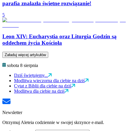
parafia znalazła świetne rozwiązanie!
5
Leon XIV: Eucharystia oraz Liturgia Godzin są
oddechem życia Kościoła
Załaduj więcej artykułów
sobota 8 sierpnia
Dziś świętujemy...
Modlitwa wieczorna dla ciebie na dziś
Cytat z Biblii dla ciebie na dziś
Modlitwa dla ciebie na dziś
Newsletter
Otrzymuj Aleteia codziennie w swojej skrzynce e-mail.