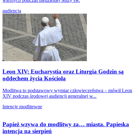
wiernych podczas niedzielnej Mszy św.
audiencja
Leon XIV: Eucharystia oraz Liturgia Godzin są
oddechem życia Kościoła
Modlitwa to podstawowy wymiar człowieczeństwa – mówił Leon
XIV podczas środowej audiencji generalnej w...
Intencje modlitewne
Papież wzywa do modlitwy za… miasta. Papieska
intencja na sierpień