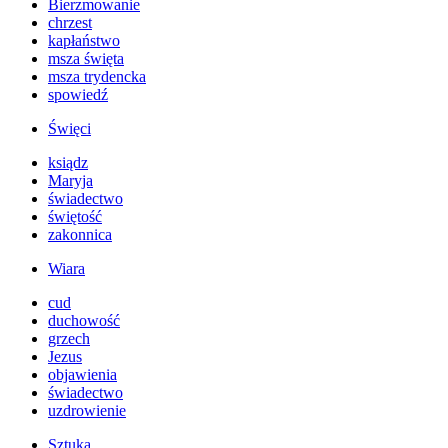
Bierzmowanie
chrzest
kapłaństwo
msza święta
msza trydencka
spowiedź
Święci
ksiądz
Maryja
świadectwo
świętość
zakonnica
Wiara
cud
duchowość
grzech
Jezus
objawienia
świadectwo
uzdrowienie
Sztuka