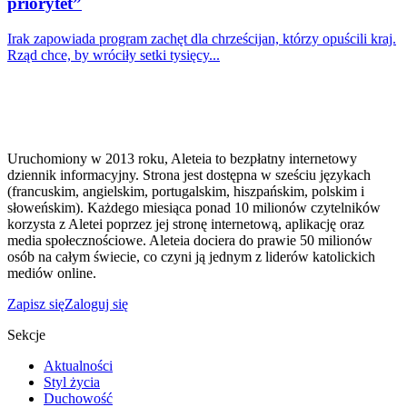
priorytet”
Irak zapowiada program zachęt dla chrześcijan, którzy opuścili kraj.
Rząd chce, by wróciły setki tysięcy...
Uruchomiony w 2013 roku, Aleteia to bezpłatny internetowy
dziennik informacyjny. Strona jest dostępna w sześciu językach
(francuskim, angielskim, portugalskim, hiszpańskim, polskim i
słoweńskim). Każdego miesiąca ponad 10 milionów czytelników
korzysta z Aletei poprzez jej stronę internetową, aplikację oraz
media społecznościowe. Aleteia dociera do prawie 50 milionów
osób na całym świecie, co czyni ją jednym z liderów katolickich
mediów online.
Zapisz się
Zaloguj się
Sekcje
Aktualności
Styl życia
Duchowość