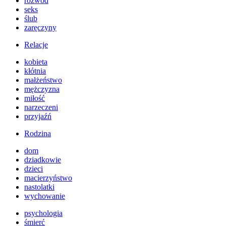
rozwód
seks
ślub
zaręczyny
Relacje
kobieta
kłótnia
małżeństwo
mężczyzna
miłość
narzeczeni
przyjaźń
Rodzina
dom
dziadkowie
dzieci
macierzyństwo
nastolatki
wychowanie
psychologia
śmierć