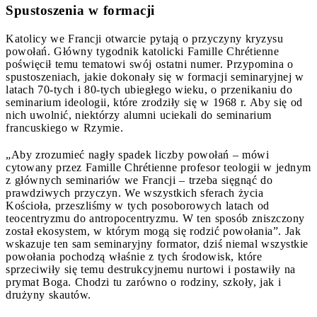
Spustoszenia w formacji
Katolicy we Francji otwarcie pytają o przyczyny kryzysu
powołań. Główny tygodnik katolicki Famille Chrétienne
poświęcił temu tematowi swój ostatni numer. Przypomina o
spustoszeniach, jakie dokonały się w formacji seminaryjnej w
latach 70-tych i 80-tych ubiegłego wieku, o przenikaniu do
seminarium ideologii, które zrodziły się w 1968 r. Aby się od
nich uwolnić, niektórzy alumni uciekali do seminarium
francuskiego w Rzymie.
„Aby zrozumieć nagły spadek liczby powołań – mówi
cytowany przez Famille Chrétienne profesor teologii w jednym
z głównych seminariów we Francji – trzeba sięgnąć do
prawdziwych przyczyn. We wszystkich sferach życia
Kościoła, przeszliśmy w tych posoborowych latach od
teocentryzmu do antropocentryzmu. W ten sposób zniszczony
został ekosystem, w którym mogą się rodzić powołania”. Jak
wskazuje ten sam seminaryjny formator, dziś niemal wszystkie
powołania pochodzą właśnie z tych środowisk, które
sprzeciwiły się temu destrukcyjnemu nurtowi i postawiły na
prymat Boga. Chodzi tu zarówno o rodziny, szkoły, jak i
drużyny skautów.