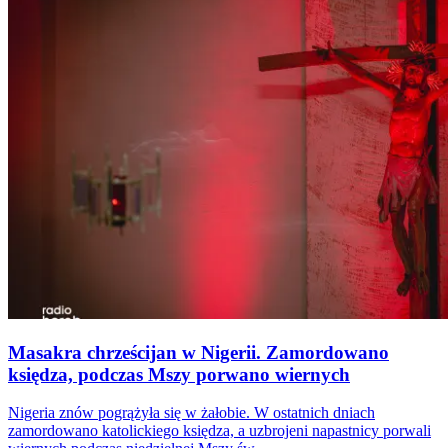
Masakra chrześcijan w Nigerii. Zamordowano
księdza, podczas Mszy porwano wiernych
Nigeria znów pogrążyła się w żałobie. W ostatnich dniach
zamordowano katolickiego księdza, a uzbrojeni napastnicy porwali