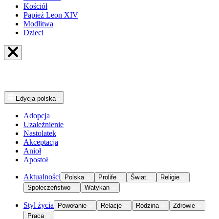
Kościół
Papież Leon XIV
Modlitwa
Dzieci
Edycja
polska
Adopcja
Uzależnienie
Nastolatek
Akceptacja
Anioł
Apostoł
Aktualności
Polska
Prolife
Świat
Religie
Społeczeństwo
Watykan
Styl życia
Powołanie
Relacje
Rodzina
Zdrowie
Praca