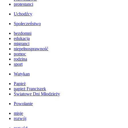
protestanci
Uchodźcy
Społeczeństwo
bezdomni
edukacja
migranci
niepełnosprawność
pomoc
rodzina
sport
Watykan
Papież
papież Franciszek
Światowe Dni Młodzieży
Powołanie
misje
rozwój