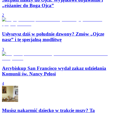
„różaniec do Boga Ojca”
2
Usłyszysz dziś w południe dzwony? Zmów „Ojcze
nasz” i tę specjalną modlitwę
3
Arcybiskup San Francisco wydał zakaz udzielania
Komunii św. Nancy Pelosi
4
Musisz nakarmić dziecko w trakcie mszy? Ta