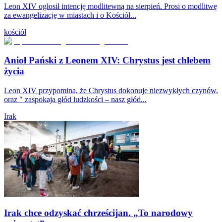
Leon XIV ogłosił intencję modlitewną na sierpień. Prosi o modlitwę
za ewangelizację w miastach i o Kościół...
kościół
Anioł Pański z Leonem XIV: Chrystus jest chlebem
życia
Leon XIV przypomina, że Chrystus dokonuje niezwykłych czynów,
oraz " zaspokaja głód ludzkości – nasz głód...
Irak
Irak chce odzyskać chrześcijan. „To narodowy