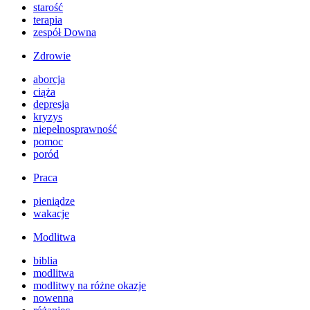
starość
terapia
zespół Downa
Zdrowie
aborcja
ciąża
depresja
kryzys
niepełnosprawność
pomoc
poród
Praca
pieniądze
wakacje
Modlitwa
biblia
modlitwa
modlitwy na różne okazje
nowenna