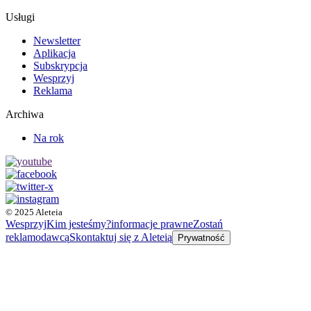
Usługi
Newsletter
Aplikacja
Subskrypcja
Wesprzyj
Reklama
Archiwa
Na rok
© 2025 Aleteia
Wesprzyj
Kim jesteśmy?
informacje prawne
Zostań
reklamodawcą
Skontaktuj się z Aleteią
Prywatność