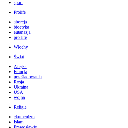
sport
Prolife
aborcja
bioetyka
eutanazja
pro-life
Włochy
Świat
Afryka
Francja
prześladowania
Rosja
Ukraina
USA
wojna
Religie
ekumenizm
Islam
Prawosławie