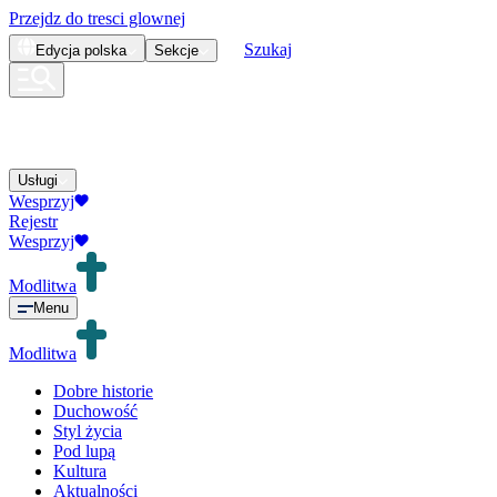
Przejdz do tresci glownej
Szukaj
Edycja
polska
Sekcje
Usługi
Wesprzyj
Rejestr
Wesprzyj
Modlitwa
Menu
Modlitwa
Dobre historie
Duchowość
Styl życia
Pod lupą
Kultura
Aktualności