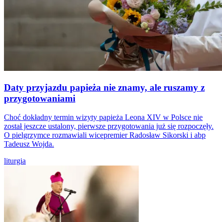
Daty przyjazdu papieża nie znamy, ale ruszamy z
przygotowaniami
Choć dokładny termin wizyty papieża Leona XIV w Polsce nie
został jeszcze ustalony, pierwsze przygotowania już się rozpoczęły.
O pielgrzymce rozmawiali wicepremier Radosław Sikorski i abp
Tadeusz Wojda.
liturgia