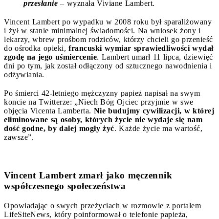
przesłanie
– wyznała Viviane Lambert.
Vincent Lambert po wypadku w 2008 roku był sparaliżowany
i żył w stanie minimalnej świadomości. Na wniosek żony i
lekarzy, wbrew prośbom rodziców, którzy chcieli go przenieść
do ośrodka opieki,
francuski wymiar sprawiedliwości wydał
zgodę na jego uśmiercenie
. Lambert umarł 11 lipca, dziewięć
dni po tym, jak został odłączony od sztucznego nawodnienia i
odżywiania.
Po śmierci 42-letniego mężczyzny papież napisał na swym
koncie na Twitterze: „Niech Bóg Ojciec przyjmie w swe
objęcia Vicenta Lamberta.
Nie budujmy cywilizacji, w której
eliminowane są osoby, których życie nie wydaje się nam
dość godne, by dalej mogły żyć
. Każde życie ma wartość,
zawsze”.
Vincent Lambert zmarł jako męczennik
współczesnego społeczeństwa
Opowiadając o swych przeżyciach w rozmowie z portalem
LifeSiteNews, który poinformował o telefonie papieża,