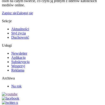
osób na całym świecie, co czyni ją jednym z liderów katolickich
mediów online.
Zapisz się
Zaloguj się
Sekcje
Aktualności
Styl życia
Duchowość
Usługi
Newsletter
Aplikacja
Subskrypcja
Wesprzyj
Reklama
Archiwa
Na rok