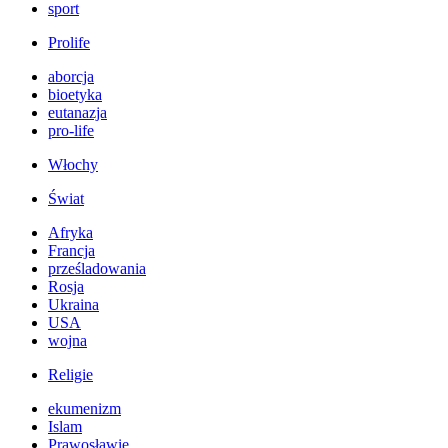
sport
Prolife
aborcja
bioetyka
eutanazja
pro-life
Włochy
Świat
Afryka
Francja
prześladowania
Rosja
Ukraina
USA
wojna
Religie
ekumenizm
Islam
Prawosławie