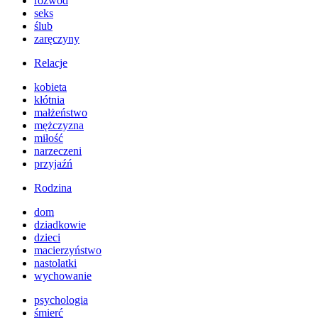
rozwód
seks
ślub
zaręczyny
Relacje
kobieta
kłótnia
małżeństwo
mężczyzna
miłość
narzeczeni
przyjaźń
Rodzina
dom
dziadkowie
dzieci
macierzyństwo
nastolatki
wychowanie
psychologia
śmierć