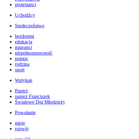
protestanci
Uchodźcy
Społeczeństwo
bezdomni
edukacja
migranci
niepełnosprawność
pomoc
rodzina
sport
Watykan
Papież
papież Franciszek
Światowe Dni Młodzieży
Powołanie
misje
rozwój