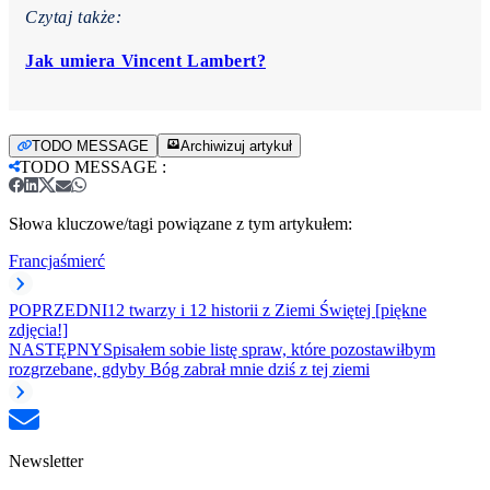
Czytaj także:
Jak umiera Vincent Lambert?
TODO MESSAGE
Archiwizuj artykuł
TODO MESSAGE
:
Słowa kluczowe/tagi powiązane z tym artykułem:
Francja
śmierć
POPRZEDNI
12 twarzy i 12 historii z Ziemi Świętej [piękne
zdjęcia!]
NASTĘPNY
Spisałem sobie listę spraw, które pozostawiłbym
rozgrzebane, gdyby Bóg zabrał mnie dziś z tej ziemi
Newsletter