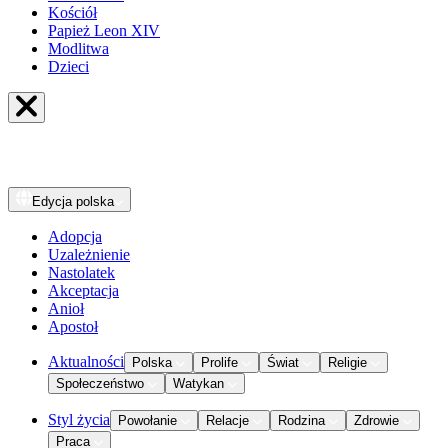
Kościół
Papież Leon XIV
Modlitwa
Dzieci
Edycja
polska
Adopcja
Uzależnienie
Nastolatek
Akceptacja
Anioł
Apostoł
Aktualności
Polska
Prolife
Świat
Religie
Społeczeństwo
Watykan
Styl życia
Powołanie
Relacje
Rodzina
Zdrowie
Praca