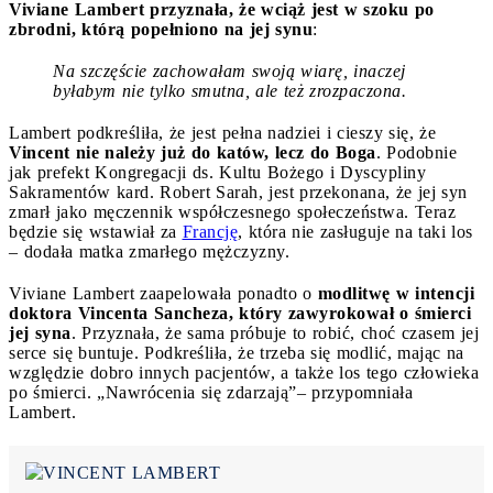
Viviane Lambert przyznała, że wciąż jest w szoku po
zbrodni, którą popełniono na jej synu
:
Na szczęście zachowałam swoją wiarę, inaczej
byłabym nie tylko smutna, ale też zrozpaczona.
Lambert podkreśliła, że jest pełna nadziei i cieszy się, że
Vincent nie należy już do katów, lecz do Boga
. Podobnie
jak prefekt Kongregacji ds. Kultu Bożego i Dyscypliny
Sakramentów kard. Robert Sarah, jest przekonana, że jej syn
zmarł jako męczennik współczesnego społeczeństwa. Teraz
będzie się wstawiał za
Francję
, która nie zasługuje na taki los
– dodała matka zmarłego mężczyzny.
Viviane Lambert zaapelowała ponadto o
modlitwę w intencji
doktora Vincenta Sancheza, który zawyrokował o śmierci
jej syna
. Przyznała, że sama próbuje to robić, choć czasem jej
serce się buntuje. Podkreśliła, że trzeba się modlić, mając na
względzie dobro innych pacjentów, a także los tego człowieka
po śmierci. „Nawrócenia się zdarzają”– przypomniała
Lambert.