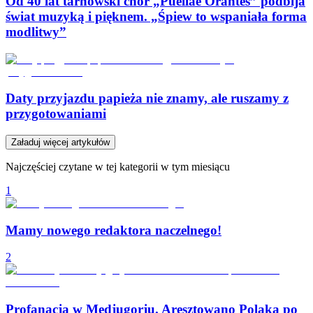
Od 40 lat tarnowski chór „Puellae Orantes” podbija
świat muzyką i pięknem. „Śpiew to wspaniała forma
modlitwy”
Daty przyjazdu papieża nie znamy, ale ruszamy z
przygotowaniami
Załaduj więcej artykułów
Najczęściej czytane w tej kategorii w tym miesiącu
1
Mamy nowego redaktora naczelnego!
2
Profanacja w Medjugorju. Aresztowano Polaka po