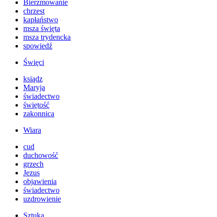
Bierzmowanie
chrzest
kapłaństwo
msza święta
msza trydencka
spowiedź
Święci
ksiądz
Maryja
świadectwo
świętość
zakonnica
Wiara
cud
duchowość
grzech
Jezus
objawienia
świadectwo
uzdrowienie
Sztuka