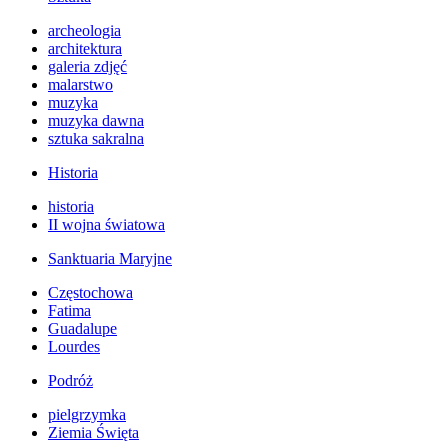
archeologia
architektura
galeria zdjęć
malarstwo
muzyka
muzyka dawna
sztuka sakralna
Historia
historia
II wojna światowa
Sanktuaria Maryjne
Częstochowa
Fatima
Guadalupe
Lourdes
Podróż
pielgrzymka
Ziemia Święta