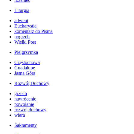
różaniec
Liturgia
adwent
Eucharystia
komentarz do Pisma
pogrzeb
Wielki Post
Pielgrzymka
Częstochowa
Guadalupe
Jasna Góra
Rozwój Duchowy
grzech
nawrócenie
powołanie
rozwój duchowy
wiara
Sakramenty