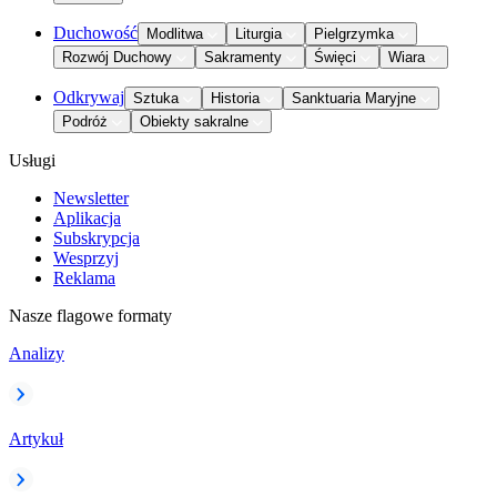
Duchowość
Modlitwa
Liturgia
Pielgrzymka
Rozwój Duchowy
Sakramenty
Święci
Wiara
Odkrywaj
Sztuka
Historia
Sanktuaria Maryjne
Podróż
Obiekty sakralne
Usługi
Newsletter
Aplikacja
Subskrypcja
Wesprzyj
Reklama
Nasze flagowe formaty
Analizy
Artykuł