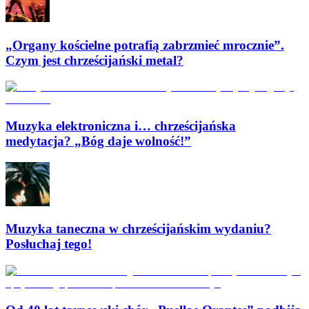
„Organy kościelne potrafią zabrzmieć mrocznie”.
Czym jest chrześcijański metal?
Muzyka elektroniczna i… chrześcijańska
medytacja? „Bóg daje wolność!”
Muzyka taneczna w chrześcijańskim wydaniu?
Posłuchaj tego!