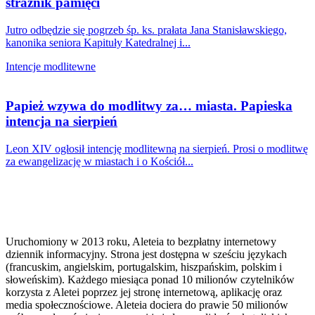
strażnik pamięci
Jutro odbędzie się pogrzeb śp. ks. prałata Jana Stanisławskiego,
kanonika seniora Kapituły Katedralnej i...
Intencje modlitewne
Papież wzywa do modlitwy za… miasta. Papieska
intencja na sierpień
Leon XIV ogłosił intencję modlitewną na sierpień. Prosi o modlitwę
za ewangelizację w miastach i o Kościół...
Uruchomiony w 2013 roku, Aleteia to bezpłatny internetowy
dziennik informacyjny. Strona jest dostępna w sześciu językach
(francuskim, angielskim, portugalskim, hiszpańskim, polskim i
słoweńskim). Każdego miesiąca ponad 10 milionów czytelników
korzysta z Aletei poprzez jej stronę internetową, aplikację oraz
media społecznościowe. Aleteia dociera do prawie 50 milionów