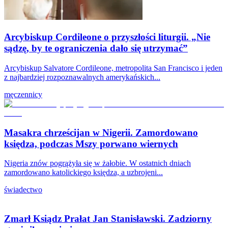
Arcybiskup Cordileone o przyszłości liturgii. „Nie
sądzę, by te ograniczenia dało się utrzymać”
Arcybiskup Salvatore Cordileone, metropolita San Francisco i jeden
z najbardziej rozpoznawalnych amerykańskich...
męczennicy
Masakra chrześcijan w Nigerii. Zamordowano
księdza, podczas Mszy porwano wiernych
Nigeria znów pogrążyła się w żałobie. W ostatnich dniach
zamordowano katolickiego księdza, a uzbrojeni...
świadectwo
Zmarł Ksiądz Prałat Jan Stanisławski. Zadziorny