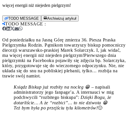
więcej energii niż niejeden pielgrzym!
TODO MESSAGE
Archiwizuj artykuł
TODO MESSAGE
:
Od poniedziałku na Jasną Górę zmierza 36. Piesza Praska
Pielgrzymka Rodzin. Pątnikom towarzyszy biskup pomocniczy
diecezji warszawsko-praskiej Marek Solarczyk. I, jak widać,
ma więcej energii niż niejeden pielgrzym!
Pierwszego dnia
pielgrzymki na Facebooku pojawiły się zdjęcia bp. Solarczyka,
który, przygotowuje się do wieczornego odpoczynku. Nie, nie
układa się do snu na pobliskiej plebanii, tylko… rozbija na
trawie swój namiot.
Ksiądz Biskup już rozbity na nocleg
😁 –
napisali
administratorzy jego fanpage’a. A internauci w mig
podchwycili “rozbitego biskupa”:
Dzięki Bogu, że
dotarliście… A że “rozbici”… to nie dziwota 😁
Też bym była po przejściu tylu kilometrów!
🙂