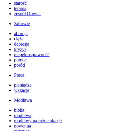
starość
terapia
zespół Downa
Zdrowie
aborcja
ciąża
depresja
kryzys
niepełnosprawność
pomoc
poród
Praca
pieniądze
wakacje
Modlitwa
biblia
modlitwa
modlitwy na różne okazje
nowenna