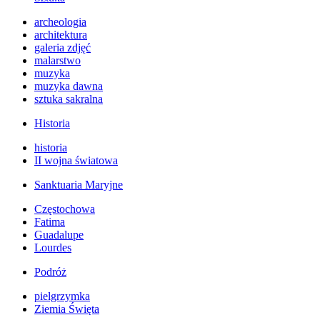
archeologia
architektura
galeria zdjęć
malarstwo
muzyka
muzyka dawna
sztuka sakralna
Historia
historia
II wojna światowa
Sanktuaria Maryjne
Częstochowa
Fatima
Guadalupe
Lourdes
Podróż
pielgrzymka
Ziemia Święta