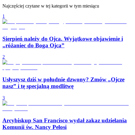
Najczęściej czytane w tej kategorii w tym miesiącu
1
Sierpień należy do Ojca. Wyjątkowe objawienie i
„różaniec do Boga Ojca”
2
Usłyszysz dziś w południe dzwony? Zmów „Ojcze
nasz” i tę specjalną modlitwę
3
Arcybiskup San Francisco wydał zakaz udzielania
Komunii św. Nancy Pelosi