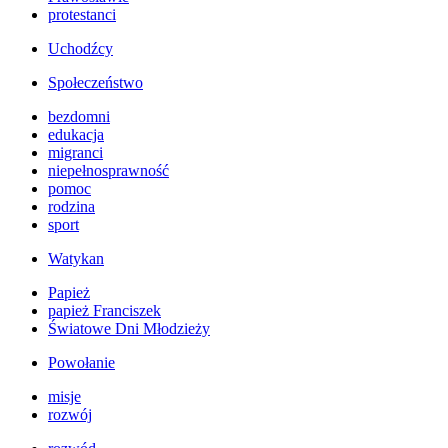
protestanci
Uchodźcy
Społeczeństwo
bezdomni
edukacja
migranci
niepełnosprawność
pomoc
rodzina
sport
Watykan
Papież
papież Franciszek
Światowe Dni Młodzieży
Powołanie
misje
rozwój