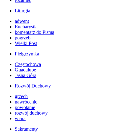
różaniec
Liturgia
adwent
Eucharystia
komentarz do Pisma
pogrzeb
Wielki Post
Pielgrzymka
Częstochowa
Guadalupe
Jasna Góra
Rozwój Duchowy
grzech
nawrócenie
powołanie
rozwój duchowy
wiara
Sakramenty