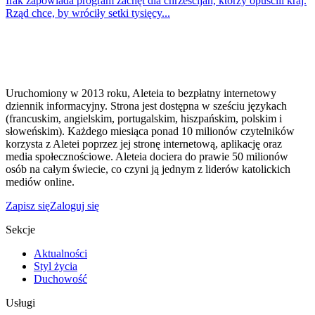
Irak zapowiada program zachęt dla chrześcijan, którzy opuścili kraj.
Rząd chce, by wróciły setki tysięcy...
Uruchomiony w 2013 roku, Aleteia to bezpłatny internetowy
dziennik informacyjny. Strona jest dostępna w sześciu językach
(francuskim, angielskim, portugalskim, hiszpańskim, polskim i
słoweńskim). Każdego miesiąca ponad 10 milionów czytelników
korzysta z Aletei poprzez jej stronę internetową, aplikację oraz
media społecznościowe. Aleteia dociera do prawie 50 milionów
osób na całym świecie, co czyni ją jednym z liderów katolickich
mediów online.
Zapisz się
Zaloguj się
Sekcje
Aktualności
Styl życia
Duchowość
Usługi