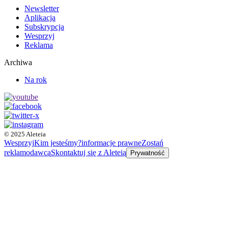
Newsletter
Aplikacja
Subskrypcja
Wesprzyj
Reklama
Archiwa
Na rok
© 2025 Aleteia
Wesprzyj
Kim jesteśmy?
informacje prawne
Zostań
reklamodawcą
Skontaktuj się z Aleteią
Prywatność