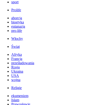
sport
Prolife
aborcja
bioetyka
eutanazja
pro-life
Włochy
Świat
Afryka
Francja
prześladowania
Rosja
Ukraina
USA
wojna
Religie
ekumenizm
Islam
Prawosławie