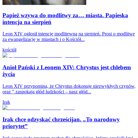
Papież wzywa do modlitwy za… miasta. Papieska
intencja na sierpień
Leon XIV ogłosił intencję modlitewną na sierpień. Prosi o modlitwę
za ewangelizację w miastach i o Kościół...
kościół
Anioł Pański z Leonem XIV: Chrystus jest chlebem
życia
Leon XIV przypomina, że Chrystus dokonuje niezwykłych czynów,
oraz " zaspokaja głód ludzkości – nasz głód...
Irak
Irak chce odzyskać chrześcijan. „To narodowy
priorytet”