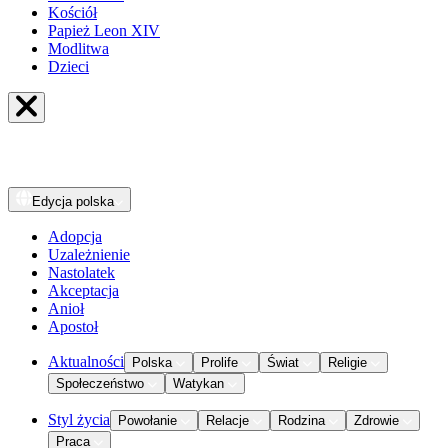
Kościół
Papież Leon XIV
Modlitwa
Dzieci
Edycja
polska
Adopcja
Uzależnienie
Nastolatek
Akceptacja
Anioł
Apostoł
Aktualności
Polska
Prolife
Świat
Religie
Społeczeństwo
Watykan
Styl życia
Powołanie
Relacje
Rodzina
Zdrowie
Praca