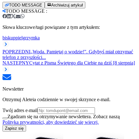
TODO MESSAGE
Archiwizuj artykuł
TODO MESSAGE
:
Słowa kluczowe/tagi powiązane z tym artykułem:
biskup
pielgrzymka
POPRZEDNI
„Woda. Pamiętaj o wodzie!”. Gdybyś miał otrzymać
telefon z przyszłości...
NASTĘPNY
Cytat z Pisma Świętego dla Ciebie na dziś [8 sierpnia]
Newsletter
Otrzymuj Aleteia codziennie w swojej skrzynce e-mail.
Twój adres e-mail
Zgadzam się na otrzymywanie newslettera. Zobacz naszą
Polityka prywatności, aby dowiedzieć się więcej.
Zapisz się