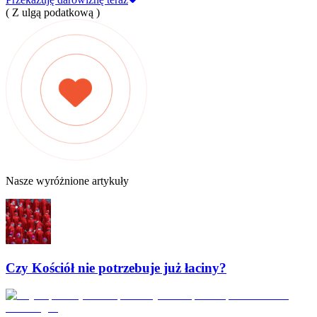
( Z ulgą podatkową )
Nasze wyróżnione artykuły
Czy Kościół nie potrzebuje już łaciny?