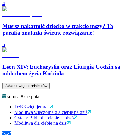
4
Musisz nakarmić dziecko w trakcie mszy? Ta
parafia znalazła świetne rozwiązanie!
5
Leon XIV: Eucharystia oraz Liturgia Godzin są
oddechem życia Kościoła
Załaduj więcej artykułów
sobota 8 sierpnia
Dziś świętujemy...
Modlitwa wieczorna dla ciebie na dziś
Cytat z Biblii dla ciebie na dziś
Modlitwa dla ciebie na dziś