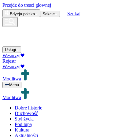
Przejdz do tresci glownej
Szukaj
Edycja
polska
Sekcje
Usługi
Wesprzyj
Rejestr
Wesprzyj
Modlitwa
Menu
Modlitwa
Dobre historie
Duchowość
Styl życia
Pod lupą
Kultura
Aktualności