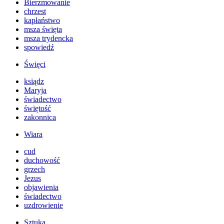
Bierzmowanie
chrzest
kapłaństwo
msza święta
msza trydencka
spowiedź
Święci
ksiądz
Maryja
świadectwo
świętość
zakonnica
Wiara
cud
duchowość
grzech
Jezus
objawienia
świadectwo
uzdrowienie
Sztuka