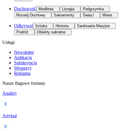
Duchowość
Modlitwa
Liturgia
Pielgrzymka
Rozwój Duchowy
Sakramenty
Święci
Wiara
Odkrywaj
Sztuka
Historia
Sanktuaria Maryjne
Podróż
Obiekty sakralne
Usługi
Newsletter
Aplikacja
Subskrypcja
Wesprzyj
Reklama
Nasze flagowe formaty
Analizy
Artykuł