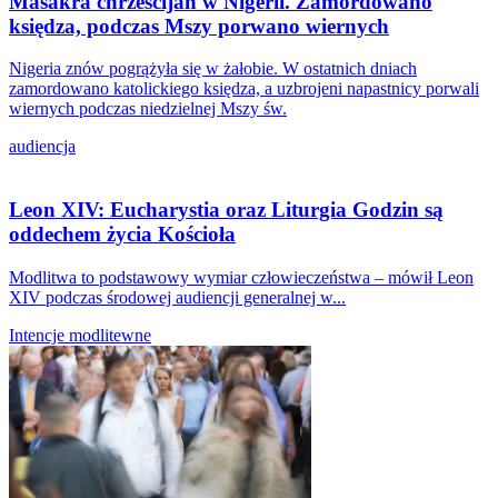
Masakra chrześcijan w Nigerii. Zamordowano
księdza, podczas Mszy porwano wiernych
Nigeria znów pogrążyła się w żałobie. W ostatnich dniach
zamordowano katolickiego księdza, a uzbrojeni napastnicy porwali
wiernych podczas niedzielnej Mszy św.
audiencja
Leon XIV: Eucharystia oraz Liturgia Godzin są
oddechem życia Kościoła
Modlitwa to podstawowy wymiar człowieczeństwa – mówił Leon
XIV podczas środowej audiencji generalnej w...
Intencje modlitewne