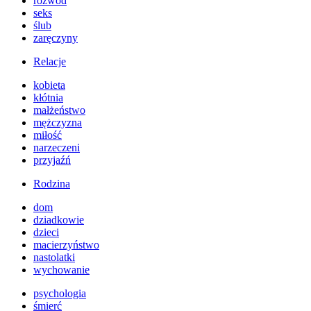
rozwód
seks
ślub
zaręczyny
Relacje
kobieta
kłótnia
małżeństwo
mężczyzna
miłość
narzeczeni
przyjaźń
Rodzina
dom
dziadkowie
dzieci
macierzyństwo
nastolatki
wychowanie
psychologia
śmierć