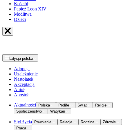
Kościół
Papież Leon XIV
Modlitwa
Dzieci
Edycja
polska
Adopcja
Uzależnienie
Nastolatek
Akceptacja
Anioł
Apostoł
Aktualności
Polska
Prolife
Świat
Religie
Społeczeństwo
Watykan
Styl życia
Powołanie
Relacje
Rodzina
Zdrowie
Praca