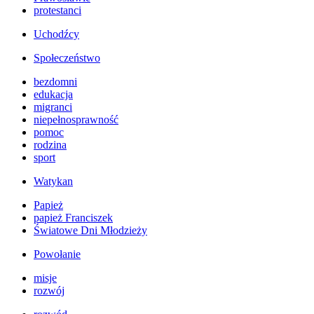
protestanci
Uchodźcy
Społeczeństwo
bezdomni
edukacja
migranci
niepełnosprawność
pomoc
rodzina
sport
Watykan
Papież
papież Franciszek
Światowe Dni Młodzieży
Powołanie
misje
rozwój