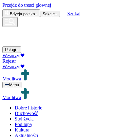
Przejdz do tresci glownej
Szukaj
Edycja
polska
Sekcje
Usługi
Wesprzyj
Rejestr
Wesprzyj
Modlitwa
Menu
Modlitwa
Dobre historie
Duchowość
Styl życia
Pod lupą
Kultura
Aktualności