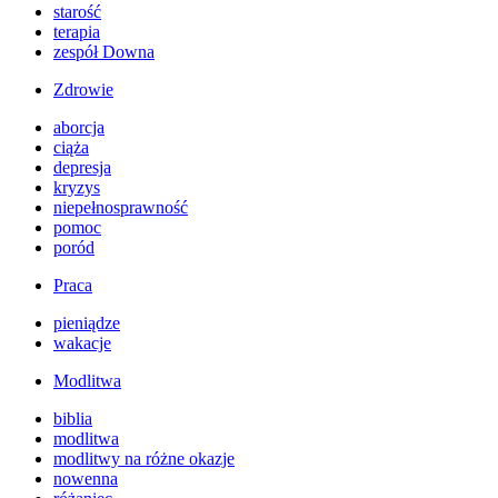
starość
terapia
zespół Downa
Zdrowie
aborcja
ciąża
depresja
kryzys
niepełnosprawność
pomoc
poród
Praca
pieniądze
wakacje
Modlitwa
biblia
modlitwa
modlitwy na różne okazje
nowenna