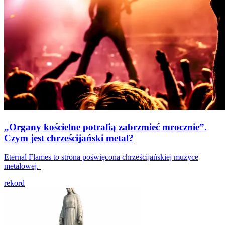
„Organy kościelne potrafią zabrzmieć mrocznie”.
Czym jest chrześcijański metal?
Eternal Flames to strona poświęcona chrześcijańskiej muzyce
metalowej.
rekord