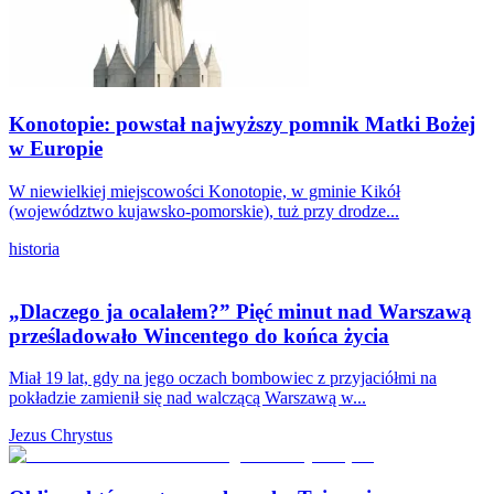
Konotopie: powstał najwyższy pomnik Matki Bożej
w Europie
W niewielkiej miejscowości Konotopie, w gminie Kikół
(województwo kujawsko-pomorskie), tuż przy drodze...
historia
„Dlaczego ja ocalałem?” Pięć minut nad Warszawą
prześladowało Wincentego do końca życia
Miał 19 lat, gdy na jego oczach bombowiec z przyjaciółmi na
pokładzie zamienił się nad walczącą Warszawą w...
Jezus Chrystus