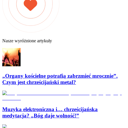
Nasze wyróżnione artykuły
„Organy kościelne potrafią zabrzmieć mrocznie”.
Czym jest chrześcijański metal?
Muzyka elektroniczna i… chrześcijańska
medytacja? „Bóg daje wolność!”