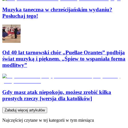
Muzyka taneczna w chrześcijańskim wydaniu?
Posłuchaj tego!
Od 40 lat tarnowski chór „Puellae Orantes” podbija
świat muzyką i pięknem. „Śpiew to wspaniała forma
modlitwy”
Gdy masz atak niepokoju, możesz zrobić kilka
prostych rzeczy [wersja dla katolików]
Załaduj więcej artykułów
Najczęściej czytane w tej kategorii w tym miesiącu