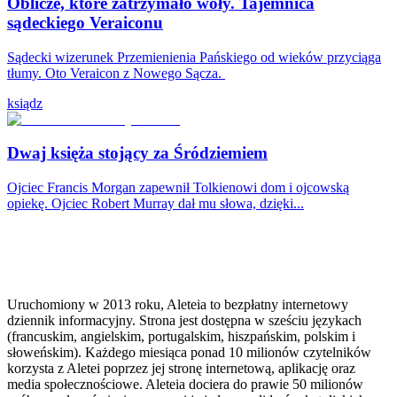
Oblicze, które zatrzymało woły. Tajemnica
sądeckiego Veraiconu
Sądecki wizerunek Przemienienia Pańskiego od wieków przyciąga
tłumy. Oto Veraicon z Nowego Sącza.
ksiądz
Dwaj księża stojący za Śródziemiem
Ojciec Francis Morgan zapewnił Tolkienowi dom i ojcowską
opiekę. Ojciec Robert Murray dał mu słowa, dzięki...
Uruchomiony w 2013 roku, Aleteia to bezpłatny internetowy
dziennik informacyjny. Strona jest dostępna w sześciu językach
(francuskim, angielskim, portugalskim, hiszpańskim, polskim i
słoweńskim). Każdego miesiąca ponad 10 milionów czytelników
korzysta z Aletei poprzez jej stronę internetową, aplikację oraz
media społecznościowe. Aleteia dociera do prawie 50 milionów