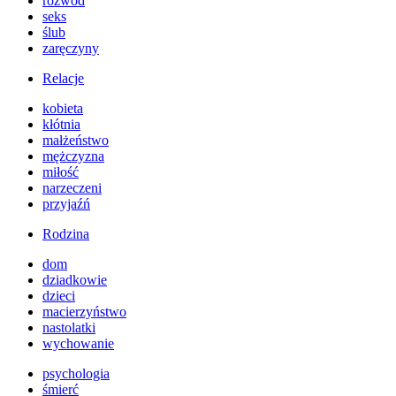
rozwód
seks
ślub
zaręczyny
Relacje
kobieta
kłótnia
małżeństwo
mężczyzna
miłość
narzeczeni
przyjaźń
Rodzina
dom
dziadkowie
dzieci
macierzyństwo
nastolatki
wychowanie
psychologia
śmierć