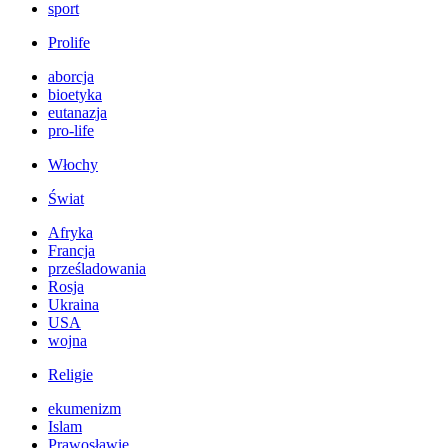
sport
Prolife
aborcja
bioetyka
eutanazja
pro-life
Włochy
Świat
Afryka
Francja
prześladowania
Rosja
Ukraina
USA
wojna
Religie
ekumenizm
Islam
Prawosławie