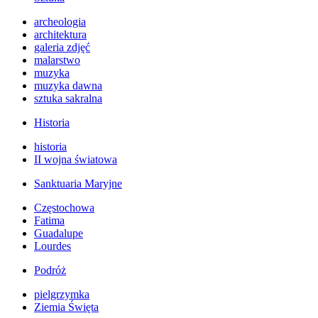
archeologia
architektura
galeria zdjęć
malarstwo
muzyka
muzyka dawna
sztuka sakralna
Historia
historia
II wojna światowa
Sanktuaria Maryjne
Częstochowa
Fatima
Guadalupe
Lourdes
Podróż
pielgrzymka
Ziemia Święta