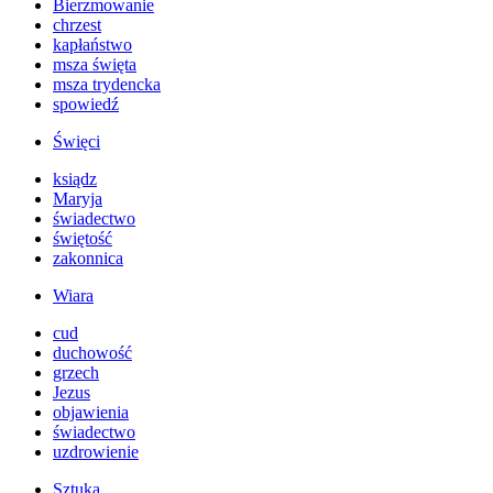
Bierzmowanie
chrzest
kapłaństwo
msza święta
msza trydencka
spowiedź
Święci
ksiądz
Maryja
świadectwo
świętość
zakonnica
Wiara
cud
duchowość
grzech
Jezus
objawienia
świadectwo
uzdrowienie
Sztuka