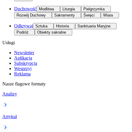
Duchowość
Modlitwa
Liturgia
Pielgrzymka
Rozwój Duchowy
Sakramenty
Święci
Wiara
Odkrywaj
Sztuka
Historia
Sanktuaria Maryjne
Podróż
Obiekty sakralne
Usługi
Newsletter
Aplikacja
Subskrypcja
Wesprzyj
Reklama
Nasze flagowe formaty
Analizy
Artykuł