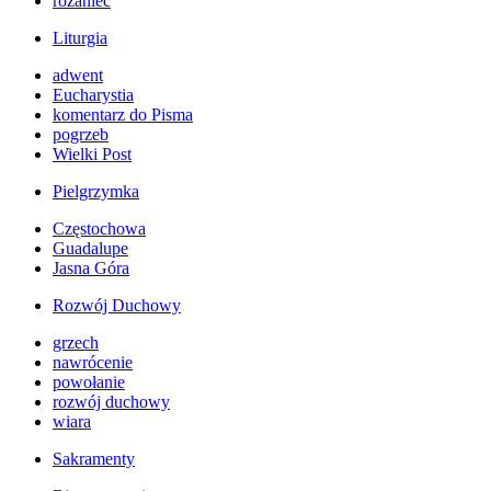
różaniec
Liturgia
adwent
Eucharystia
komentarz do Pisma
pogrzeb
Wielki Post
Pielgrzymka
Częstochowa
Guadalupe
Jasna Góra
Rozwój Duchowy
grzech
nawrócenie
powołanie
rozwój duchowy
wiara
Sakramenty