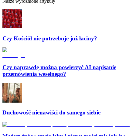
Nasze wyróżnione artykuły
Czy Kościół nie potrzebuje już łaciny?
Czy naprawdę można powierzyć AI napisanie
przemówienia weselnego?
Duchowość nienawiści do samego siebie