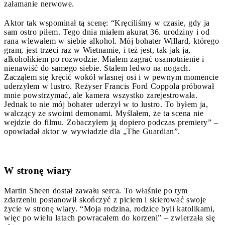
załamanie nerwowe.
Aktor tak wspominał tą scenę: “Kręciliśmy w czasie, gdy ja
sam ostro piłem. Tego dnia miałem akurat 36. urodziny i od
rana wlewałem w siebie alkohol. Mój bohater Willard, którego
gram, jest trzeci raz w Wietnamie, i też jest, tak jak ja,
alkoholikiem po rozwodzie. Miałem zagrać osamotnienie i
nienawiść do samego siebie. Stałem ledwo na nogach.
Zacząłem się kręcić wokół własnej osi i w pewnym momencie
uderzyłem w lustro. Reżyser Francis Ford Coppola próbował
mnie powstrzymać, ale kamera wszystko zarejestrowała.
Jednak to nie mój bohater uderzył w to lustro. To byłem ja,
walczący ze swoimi demonami. Myślałem, że ta scena nie
wejdzie do filmu. Zobaczyłem ją dopiero podczas premiery” –
opowiadał aktor w wywiadzie dla „The Guardian”.
W stronę wiary
Martin Sheen dostał zawału serca. To właśnie po tym
zdarzeniu postanowił skończyć z piciem i skierować swoje
życie w stronę wiary. “Moja rodzina, rodzice byli katolikami,
więc po wielu latach powracałem do korzeni” – zwierzała się