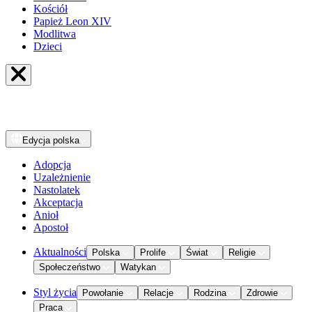
Kościół
Papież Leon XIV
Modlitwa
Dzieci
Edycja
polska
Adopcja
Uzależnienie
Nastolatek
Akceptacja
Anioł
Apostoł
Aktualności
Polska
Prolife
Świat
Religie
Społeczeństwo
Watykan
Styl życia
Powołanie
Relacje
Rodzina
Zdrowie
Praca