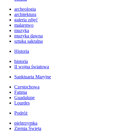
archeologia
architektura
galeria zdjęć
malarstwo
muzyka
muzyka dawna
sztuka sakralna
Historia
historia
II wojna światowa
Sanktuaria Maryjne
Częstochowa
Fatima
Guadalupe
Lourdes
Podróż
pielgrzymka
Ziemia Święta