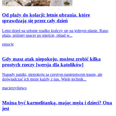
Od plaży do kolacji: letnie ubrania, które
sprawdzają się przez cały dzień
Letni dzień na urlopie rzadko kończy się na jednym planie. Rano
plaża, później spacer po mieście, obiad w...
emocje
Gdy masz atak niepokoju, możesz zrobić kilka
prostych rzeczy [wersja dla katolików]
Napady paniki, niepokoju są częstym następstwem traum, ale
doświadczać ich może każdy z nas. Wiele technik...
macierzyństwo
Można być karmelitanką, mając męża i dzieci? Ona
jest