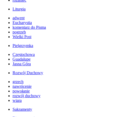
różaniec
Liturgia
adwent
Eucharystia
komentarz do Pisma
pogrzeb
Wielki Post
Pielgrzymka
Częstochowa
Guadalupe
Jasna Góra
Rozwój Duchowy
grzech
nawrócenie
powołanie
rozwój duchowy
wiara
Sakramenty