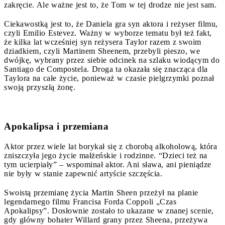
zakręcie. Ale ważne jest to, że Tom w tej drodze nie jest sam.
Ciekawostką jest to, że Daniela gra syn aktora i reżyser filmu,
czyli Emilio Estevez. Ważny w wyborze tematu był też fakt,
że kilka lat wcześniej syn reżysera Taylor razem z swoim
dziadkiem, czyli Martinem Sheenem, przebyli pieszo, we
dwójkę, wybrany przez siebie odcinek na szlaku wiodącym do
Santiago de Compostela. Droga ta okazała się znacząca dla
Taylora na całe życie, ponieważ w czasie pielgrzymki poznał
swoją przyszłą żonę.
Apokalipsa i przemiana
Aktor przez wiele lat borykał się z chorobą alkoholową, która
zniszczyła jego życie małżeńskie i rodzinne. “Dzieci też na
tym ucierpiały” – wspominał aktor. Ani sława, ani pieniądze
nie były w stanie zapewnić artyście szczęścia.
Swoistą przemianę życia Martin Sheen przeżył na planie
legendarnego filmu Francisa Forda Coppoli „Czas
Apokalipsy”. Dosłownie zostało to ukazane w znanej scenie,
gdy główny bohater Willard grany przez Sheena, przeżywa