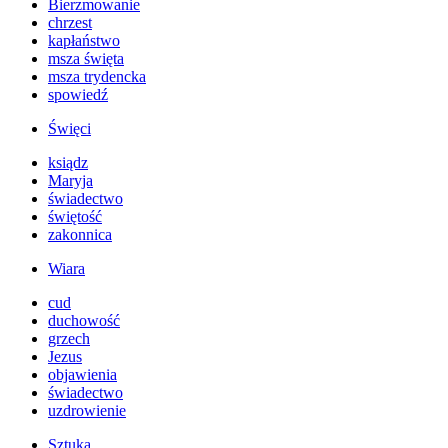
Bierzmowanie
chrzest
kapłaństwo
msza święta
msza trydencka
spowiedź
Święci
ksiądz
Maryja
świadectwo
świętość
zakonnica
Wiara
cud
duchowość
grzech
Jezus
objawienia
świadectwo
uzdrowienie
Sztuka