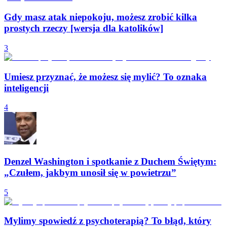
Gdy masz atak niepokoju, możesz zrobić kilka
prostych rzeczy [wersja dla katolików]
3
Umiesz przyznać, że możesz się mylić? To oznaka
inteligencji
4
Denzel Washington i spotkanie z Duchem Świętym:
„Czułem, jakbym unosił się w powietrzu”
5
Mylimy spowiedź z psychoterapią? To błąd, który