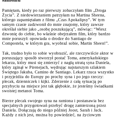
Pamiętam, kiedy po raz pierwszy zobaczyłam film „Droga
Życia”. Z niedowierzaniem patrzyłam na Martina Sheena,
którego zapamiętałam z filmu „Czas Apokalipsy”. W tym
samym czasie zadzwonił do mnie znajomy, który zawsze
określał siebie jako „osobę poszukującą”, mówiąc: “Wiesz
dzwonię do ciebie, bo właśnie obejrzałem film, który bardzo
mnie poruszył: opowiada o drodze do Santiago de
Compostela, w którym gra, wyobraź sobie, Martin Sheen!”.
Tak, trudno było to sobie wyobrazić, ale rzeczywiście aktor w
poruszający sposób stworzył postać Toma, amerykańskiego
lekarza, który musi się zmierzyć z nagłą utratą syna Daniela,
który zginął w Pirenejach, wędrując najstarszym szlakiem
Świętego Jakuba, Camino de Santiago. Lekarz rzuca wszystko
i przyjeżdża do Europy po prochy syna i po jego rzeczy:
plecak, dzienniczek i kijki. Zderzenie z całą sytuacją po
przybyciu na miejsce jest tak głębokie, że jesteśmy świadkami
swoistej metanoi Toma.
Bierze plecak swojego syna na ramiona i postanawia bez
specjalnych przygotowań przebyć drogę zamierzoną przez
Daniela. Dołączają do niego później Joost, Sarah i Jack.
Każdy z nich jest, można by powiedzieć, na życiowym