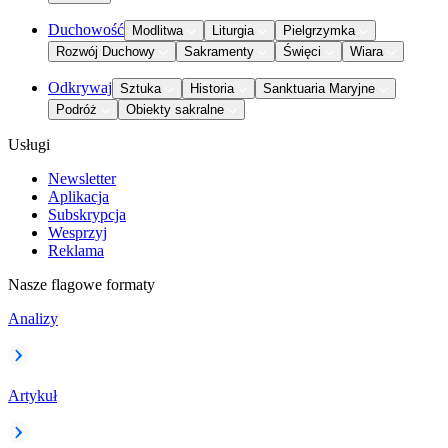
Duchowość
Modlitwa
Liturgia
Pielgrzymka
Rozwój Duchowy
Sakramenty
Święci
Wiara
Odkrywaj
Sztuka
Historia
Sanktuaria Maryjne
Podróż
Obiekty sakralne
Usługi
Newsletter
Aplikacja
Subskrypcja
Wesprzyj
Reklama
Nasze flagowe formaty
Analizy
Artykuł