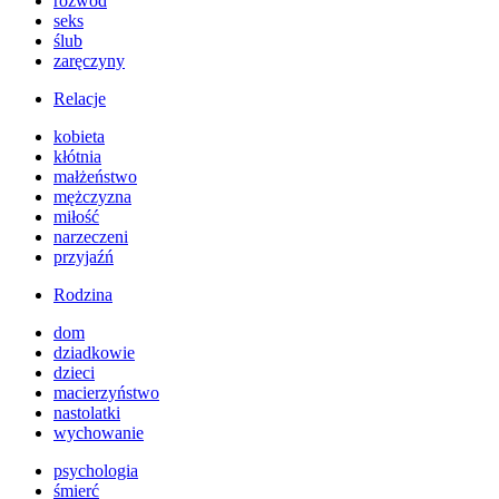
rozwód
seks
ślub
zaręczyny
Relacje
kobieta
kłótnia
małżeństwo
mężczyzna
miłość
narzeczeni
przyjaźń
Rodzina
dom
dziadkowie
dzieci
macierzyństwo
nastolatki
wychowanie
psychologia
śmierć