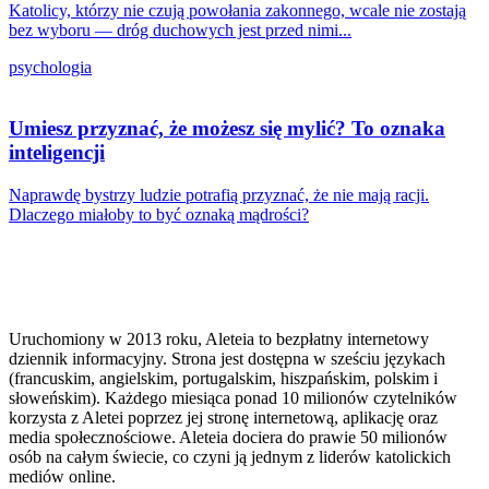
Katolicy, którzy nie czują powołania zakonnego, wcale nie zostają
bez wyboru — dróg duchowych jest przed nimi...
psychologia
Umiesz przyznać, że możesz się mylić? To oznaka
inteligencji
Naprawdę bystrzy ludzie potrafią przyznać, że nie mają racji.
Dlaczego miałoby to być oznaką mądrości?
Uruchomiony w 2013 roku, Aleteia to bezpłatny internetowy
dziennik informacyjny. Strona jest dostępna w sześciu językach
(francuskim, angielskim, portugalskim, hiszpańskim, polskim i
słoweńskim). Każdego miesiąca ponad 10 milionów czytelników
korzysta z Aletei poprzez jej stronę internetową, aplikację oraz
media społecznościowe. Aleteia dociera do prawie 50 milionów
osób na całym świecie, co czyni ją jednym z liderów katolickich
mediów online.