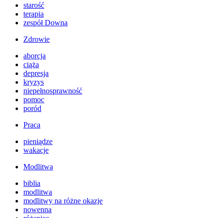
starość
terapia
zespół Downa
Zdrowie
aborcja
ciąża
depresja
kryzys
niepełnosprawność
pomoc
poród
Praca
pieniądze
wakacje
Modlitwa
biblia
modlitwa
modlitwy na różne okazje
nowenna