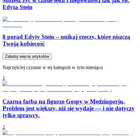
Możesz żyć w czasie lęku i niepewności tak jak św.
Edyta Stein
8 porad Edyty Stein – unikaj rzeczy, które niszczą
Twoją kobiecość
Załaduj więcej artykułów
Najczęściej czytane w tej kategorii w tym miesiącu
1
Czarna farba na figurze Gospy w Medziugorju.
Problem jest większy, niż się wydaje — i nie dotyczy
tylko sprawcy.
2