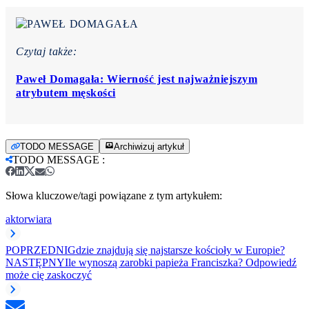
Czytaj także:
Paweł Domagała: Wierność jest najważniejszym
atrybutem męskości
TODO MESSAGE
Archiwizuj artykuł
TODO MESSAGE
:
Słowa kluczowe/tagi powiązane z tym artykułem:
aktor
wiara
POPRZEDNI
Gdzie znajdują się najstarsze kościoły w Europie?
NASTĘPNY
Ile wynoszą zarobki papieża Franciszka? Odpowiedź
może cię zaskoczyć