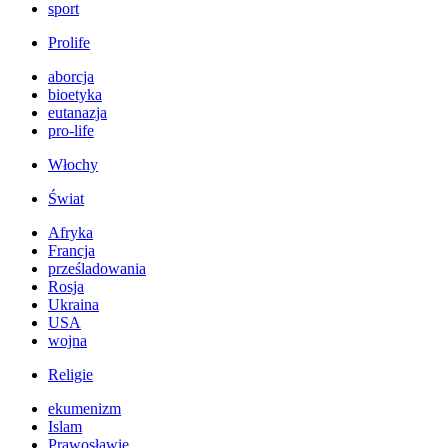
sport
Prolife
aborcja
bioetyka
eutanazja
pro-life
Włochy
Świat
Afryka
Francja
prześladowania
Rosja
Ukraina
USA
wojna
Religie
ekumenizm
Islam
Prawosławie