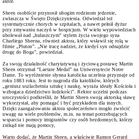
aktor.
Sheen osobiście przynosił ubogim rodzinom jedzenie,
zwłaszcza w Święto Dziękczynienia. Odwiedzał też
systematycznie chorych w szpitalach, a nawet pełnił dyżur
przy zmywaniu naczyń w hospicjum. W wielu wypowiedziach
ubolewał nad „hulaszczym” stylem życia swojego syna
Charliego Sheena, również aktora, który wsławił się rolą w
filmie „Pluton”. „Nie tracę nadziei, że kiedyś syn odnajdzie
drogę do Boga”, powiedział.
Za swoją działalność charytatywną i życiową postawę Martin
Sheen otrzymał “Laetare Medal” na Uniwersytecie Notre
Dame. To wyróżnienie słynna katolicka uczelnia przyznaje od
roku 1883 roku. Jest to nagroda dla katolików, których
„geniusz uszlachetnia sztukę i naukę, wyraża ideały Kościoła i
wzbogaca dziedzictwo ludzkości”. Rektor uczelni podczas
uroczystości podkreślił, że Martin Sheen swoją aktorską sławę
wykorzystał, aby pomagać i być przykładem dla innych.
Dzięki zaangażowaniu aktora społeczeństwo mogło zwrócić
uwagę na wiele problemów, m.in. na temat potrzebujących
wsparcia i pomocy imigrantów czy osób bezdomnych, którzy
znikąd nie mają pomocy,
Warto dodać, że Martin Sheen, a właściwie Ramon Gerard