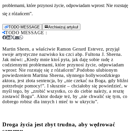
problemami, które przynosi życie, odpowiadam wprost: Nie rozstaję
się z różańcem”.
TODO MESSAGE
Archiwizuj artykuł
TODO MESSAGE
:
Martin Sheen, a właściwie Ramon Gerard Estevez, przyjął
swoje artystyczne nazwisko ku czci abp. Fultona J. Sheena.
Jak mówi: „Kiedy mnie ktoś pyta, jak daję sobie radę z
codziennymi problemami, które przynosi życie, odpowiadam
wprost: Nie rozstaję się z różańcem”.
Podobno ulubionym
powiedzeniem Martina Sheena, słynnego hollywoodzkiego
aktora, jest złota sentencja, by „nie czekać na Boga, gdy bliźni
potrzebuje pomocy!”. I słusznie – chciałoby się powiedzieć, w
myśl tego, by „zrobić wszystko, co do ciebie należy, a resztę
zostawić Bogu”. Aktor dodaje też, by „nie chwalić się tym, co
dobrego robisz dla innych i mieć to w ukryciu”.
Droga życia jest zbyt trudna, aby wędrować
samemu