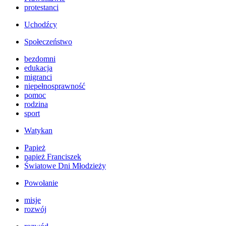
protestanci
Uchodźcy
Społeczeństwo
bezdomni
edukacja
migranci
niepełnosprawność
pomoc
rodzina
sport
Watykan
Papież
papież Franciszek
Światowe Dni Młodzieży
Powołanie
misje
rozwój