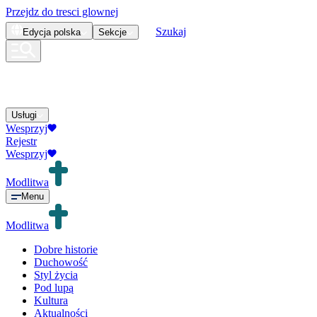
Przejdz do tresci glownej
Szukaj
Edycja
polska
Sekcje
Usługi
Wesprzyj
Rejestr
Wesprzyj
Modlitwa
Menu
Modlitwa
Dobre historie
Duchowość
Styl życia
Pod lupą
Kultura
Aktualności