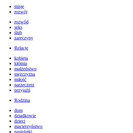
misje
rozwój
rozwód
seks
ślub
zaręczyny
Relacje
kobieta
kłótnia
małżeństwo
mężczyzna
miłość
narzeczeni
przyjaźń
Rodzina
dom
dziadkowie
dzieci
macierzyństwo
nastolatki