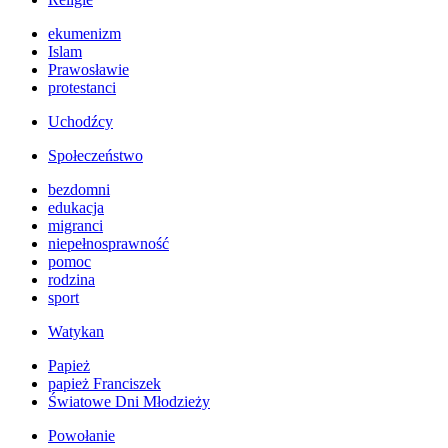
ekumenizm
Islam
Prawosławie
protestanci
Uchodźcy
Społeczeństwo
bezdomni
edukacja
migranci
niepełnosprawność
pomoc
rodzina
sport
Watykan
Papież
papież Franciszek
Światowe Dni Młodzieży
Powołanie