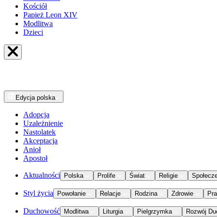
Kościół
Papież Leon XIV
Modlitwa
Dzieci
Edycja
polska
Adopcja
Uzależnienie
Nastolatek
Akceptacja
Anioł
Apostoł
Aktualności
Polska
Prolife
Świat
Religie
Społecz
Styl życia
Powołanie
Relacje
Rodzina
Zdrowie
Pr
Duchowość
Modlitwa
Liturgia
Pielgrzymka
Rozwój Du