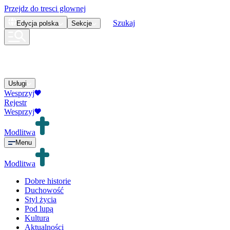
Przejdz do tresci glownej
Szukaj
Edycja
polska
Sekcje
Usługi
Wesprzyj
Rejestr
Wesprzyj
Modlitwa
Menu
Modlitwa
Dobre historie
Duchowość
Styl życia
Pod lupą
Kultura
Aktualności