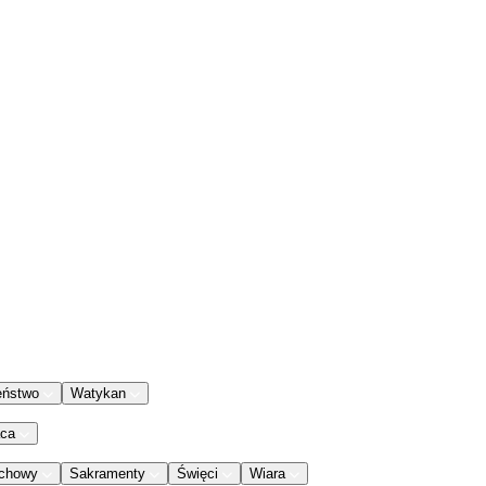
eństwo
Watykan
aca
chowy
Sakramenty
Święci
Wiara