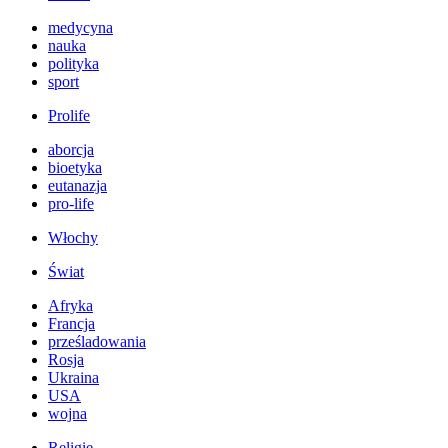
medycyna
nauka
polityka
sport
Prolife
aborcja
bioetyka
eutanazja
pro-life
Włochy
Świat
Afryka
Francja
prześladowania
Rosja
Ukraina
USA
wojna
Religie