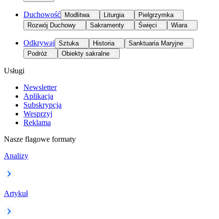
Duchowość
Modlitwa
Liturgia
Pielgrzymka
Rozwój Duchowy
Sakramenty
Święci
Wiara
Odkrywaj
Sztuka
Historia
Sanktuaria Maryjne
Podróż
Obiekty sakralne
Usługi
Newsletter
Aplikacja
Subskrypcja
Wesprzyj
Reklama
Nasze flagowe formaty
Analizy
Artykuł