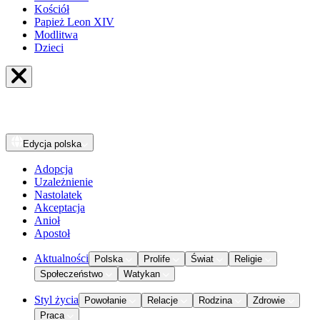
Kościół
Papież Leon XIV
Modlitwa
Dzieci
Edycja
polska
Adopcja
Uzależnienie
Nastolatek
Akceptacja
Anioł
Apostoł
Aktualności
Polska
Prolife
Świat
Religie
Społeczeństwo
Watykan
Styl życia
Powołanie
Relacje
Rodzina
Zdrowie
Praca