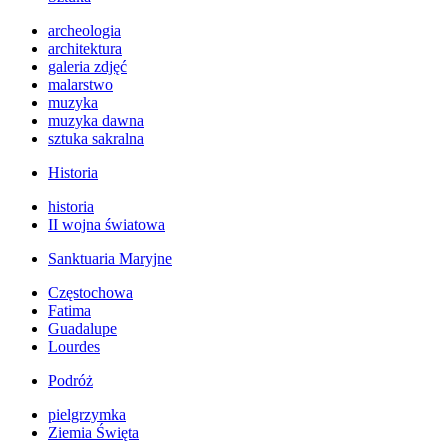
archeologia
architektura
galeria zdjęć
malarstwo
muzyka
muzyka dawna
sztuka sakralna
Historia
historia
II wojna światowa
Sanktuaria Maryjne
Częstochowa
Fatima
Guadalupe
Lourdes
Podróż
pielgrzymka
Ziemia Święta