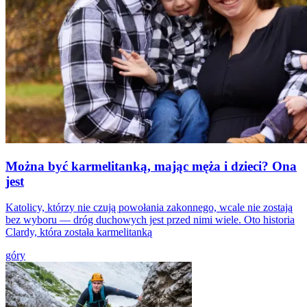
Można być karmelitanką, mając męża i dzieci? Ona
jest
Katolicy, którzy nie czują powołania zakonnego, wcale nie zostają
bez wyboru — dróg duchowych jest przed nimi wiele. Oto historia
Clardy, która została karmelitanką
góry