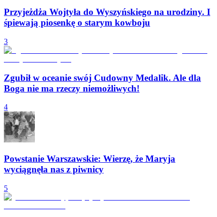
Przyjeżdża Wojtyła do Wyszyńskiego na urodziny. I
śpiewają piosenkę o starym kowboju
3
Zgubił w oceanie swój Cudowny Medalik. Ale dla
Boga nie ma rzeczy niemożliwych!
4
Powstanie Warszawskie: Wierzę, że Maryja
wyciągnęła nas z piwnicy
5