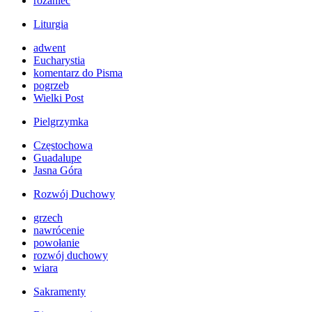
różaniec
Liturgia
adwent
Eucharystia
komentarz do Pisma
pogrzeb
Wielki Post
Pielgrzymka
Częstochowa
Guadalupe
Jasna Góra
Rozwój Duchowy
grzech
nawrócenie
powołanie
rozwój duchowy
wiara
Sakramenty