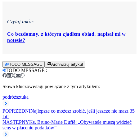
Czytaj także:
Co bezdomny, z którym zjadłem obiad, napisał mi w
notesie?
TODO MESSAGE
Archiwizuj artykuł
TODO MESSAGE
:
Słowa kluczowe/tagi powiązane z tym artykułem:
podróż
sztuka
POPRZEDNI
Najlepsze co możesz zrobić, jeśli jeszcze nie masz 35
lat!
NASTĘPNY
Ks. Bruno-Marie Duffé: „Obywatele muszą widzieć
sens w płaceniu podatków”