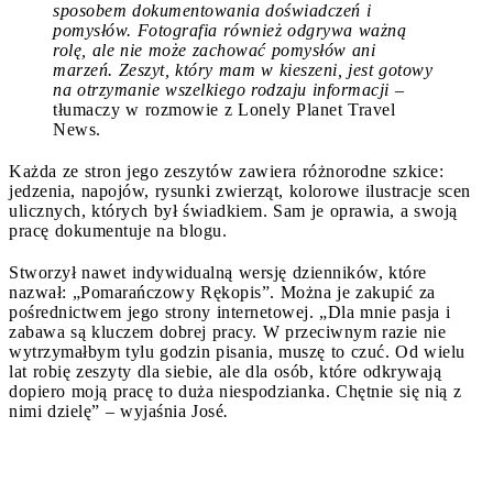
sposobem dokumentowania doświadczeń i
pomysłów. Fotografia również odgrywa ważną
rolę, ale nie może zachować pomysłów ani
marzeń. Zeszyt, który mam w kieszeni, jest gotowy
na otrzymanie wszelkiego rodzaju informacji
–
tłumaczy w rozmowie z Lonely Planet Travel
News.
Każda ze stron jego zeszytów zawiera różnorodne szkice:
jedzenia, napojów, rysunki zwierząt, kolorowe ilustracje scen
ulicznych, których był świadkiem. Sam je oprawia, a swoją
pracę dokumentuje na blogu.
Stworzył nawet indywidualną wersję dzienników, które
nazwał: „Pomarańczowy Rękopis”. Można je zakupić za
pośrednictwem jego strony internetowej. „Dla mnie pasja i
zabawa są kluczem dobrej pracy. W przeciwnym razie nie
wytrzymałbym tylu godzin pisania, muszę to czuć. Od wielu
lat robię zeszyty dla siebie, ale dla osób, które odkrywają
dopiero moją pracę to duża niespodzianka. Chętnie się nią z
nimi dzielę” – wyjaśnia José
.