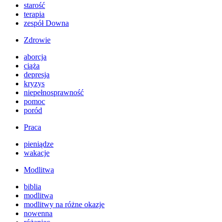
starość
terapia
zespół Downa
Zdrowie
aborcja
ciąża
depresja
kryzys
niepełnosprawność
pomoc
poród
Praca
pieniądze
wakacje
Modlitwa
biblia
modlitwa
modlitwy na różne okazje
nowenna