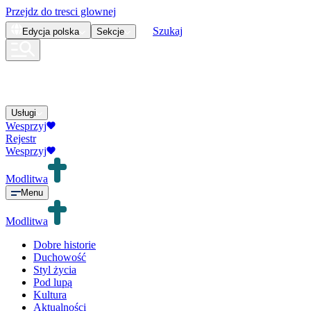
Przejdz do tresci glownej
Szukaj
Edycja
polska
Sekcje
Usługi
Wesprzyj
Rejestr
Wesprzyj
Modlitwa
Menu
Modlitwa
Dobre historie
Duchowość
Styl życia
Pod lupą
Kultura
Aktualności