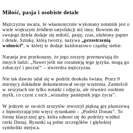
Miłość, pasja i osobiste detale
Mężczyzna uważa, że własnoręcznie wykonany notatnik jest o
wiele większym źródłem satysfakcji niż inny. Bowiem do
swojego dzieła dodaje się miłość, pasję, czas, ulubiony papier
i detale. Sztukę, którą tworzy, nazywa
„przestrzenią
wolności”
, w której to dodaje każdorazowo cząstkę siebie.
Naranja jest przekonany, że jego zeszyty przemawiają do
innych ludzi: „Nawet jeśli nie rozumieją tego języka, mogą go
zobaczyć i poczuć” – stwierdza mężczyzna.
Nie tak dawno udał się w podróż dookoła świata. Przez 9
miesięcy dokładnie dokumentował swoje wrażenia. Zamieścił
w zeszytach nie tylko notatki i zdjęcia, ale również osobiste
myśli, co czyni z nich „wizualny pamiętnik jego życia”.
W jednym ze swoich zeszytów stworzył piękną grę planszową
z hipnotyzującymi wręcz rysunkami – „Podróż Donau”. To
forma klasycznej gry, która odnosi się do podróży wzdłuż
rzeki Dunaj. Rysunki są pełne szczegółów i głębokiej
symboliki miejsca.