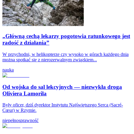
„Główną cechą lekarzy pogotowia ratunkowego jest
radość z działania”
W przychodni, w helikopterze czy wysoko w górach każdego dnia
można spotkać się z nierozerwalnym związkiem...
nauka
Od wojska do sal lekcyjnych — niezwykła droga
Oliviera Lamorila
Były oficer, dziś dyrektor Instytutu Najświętszego Serca (Sacré-
Cœur) w Rzymie.
niepełnosprawność