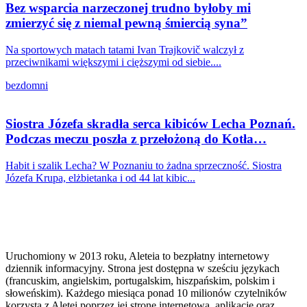
Bez wsparcia narzeczonej trudno byłoby mi
zmierzyć się z niemal pewną śmiercią syna”
Na sportowych matach tatami Ivan Trajkovič walczył z
przeciwnikami większymi i cięższymi od siebie....
bezdomni
Siostra Józefa skradła serca kibiców Lecha Poznań.
Podczas meczu poszła z przełożoną do Kotła…
Habit i szalik Lecha? W Poznaniu to żadna sprzeczność. Siostra
Józefa Krupa, elżbietanka i od 44 lat kibic...
Uruchomiony w 2013 roku, Aleteia to bezpłatny internetowy
dziennik informacyjny. Strona jest dostępna w sześciu językach
(francuskim, angielskim, portugalskim, hiszpańskim, polskim i
słoweńskim). Każdego miesiąca ponad 10 milionów czytelników
korzysta z Aletei poprzez jej stronę internetową, aplikację oraz