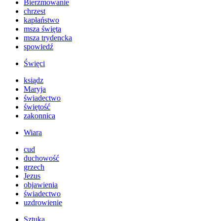
Bierzmowanie
chrzest
kapłaństwo
msza święta
msza trydencka
spowiedź
Święci
ksiądz
Maryja
świadectwo
świętość
zakonnica
Wiara
cud
duchowość
grzech
Jezus
objawienia
świadectwo
uzdrowienie
Sztuka