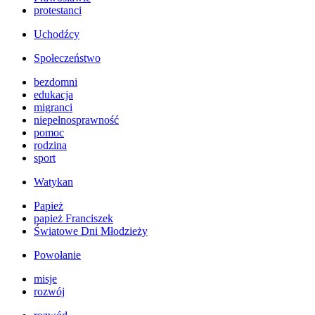
protestanci
Uchodźcy
Społeczeństwo
bezdomni
edukacja
migranci
niepełnosprawność
pomoc
rodzina
sport
Watykan
Papież
papież Franciszek
Światowe Dni Młodzieży
Powołanie
misje
rozwój