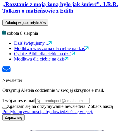
„Rozstanie z moją żoną było jak śmierć”. J.R.R.
Tolkien o małżeństwie z Edith
Załaduj więcej artykułów
sobota 8 sierpnia
Dziś świętujemy...
Modlitwa wieczorna dla ciebie na dziś
Cytat z Biblii dla ciebie na dziś
Modlitwa dla ciebie na dziś
Newsletter
Otrzymuj Aleteia codziennie w swojej skrzynce e-mail.
Twój adres e-mail
Zgadzam się na otrzymywanie newslettera. Zobacz naszą
Polityka prywatności, aby dowiedzieć się więcej.
Zapisz się