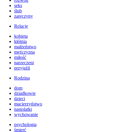
rozwód
seks
ślub
zaręczyny
Relacje
kobieta
kłótnia
małżeństwo
mężczyzna
miłość
narzeczeni
przyjaźń
Rodzina
dom
dziadkowie
dzieci
macierzyństwo
nastolatki
wychowanie
psychologia
śmierć