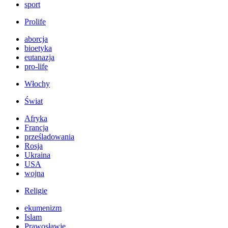
sport
Prolife
aborcja
bioetyka
eutanazja
pro-life
Włochy
Świat
Afryka
Francja
prześladowania
Rosja
Ukraina
USA
wojna
Religie
ekumenizm
Islam
Prawosławie