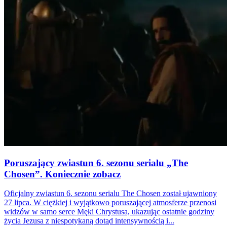
Poruszający zwiastun 6. sezonu serialu „The
Chosen”. Koniecznie zobacz
Oficjalny zwiastun 6. sezonu serialu The Chosen został ujawniony
27 lipca. W ciężkiej i wyjątkowo poruszającej atmosferze przenosi
widzów w samo serce Męki Chrystusa, ukazując ostatnie godziny
życia Jezusa z niespotykaną dotąd intensywnością i...