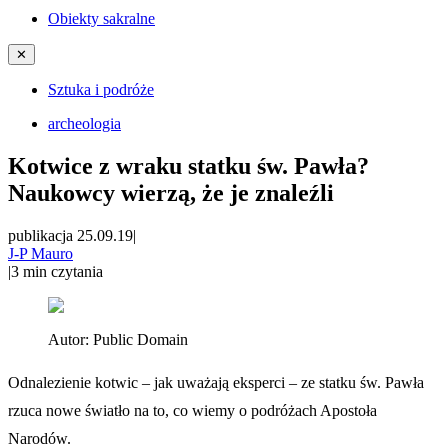
Obiekty sakralne
✕
Sztuka i podróże
archeologia
Kotwice z wraku statku św. Pawła?
Naukowcy wierzą, że je znaleźli
publikacja 25.09.19
|
J-P Mauro
|
3
min czytania
Autor:
Public Domain
Odnalezienie kotwic – jak uważają eksperci – ze statku św. Pawła
rzuca nowe światło na to, co wiemy o podróżach Apostoła
Narodów.