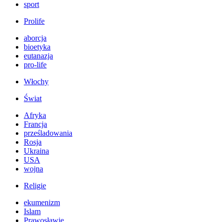
sport
Prolife
aborcja
bioetyka
eutanazja
pro-life
Włochy
Świat
Afryka
Francja
prześladowania
Rosja
Ukraina
USA
wojna
Religie
ekumenizm
Islam
Prawosławie