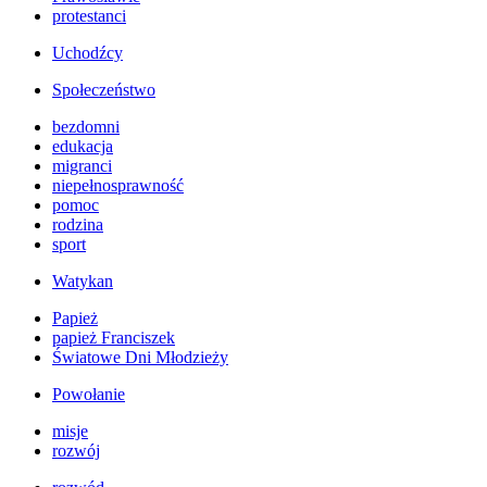
protestanci
Uchodźcy
Społeczeństwo
bezdomni
edukacja
migranci
niepełnosprawność
pomoc
rodzina
sport
Watykan
Papież
papież Franciszek
Światowe Dni Młodzieży
Powołanie
misje
rozwój