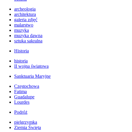
archeologia
architektura
galeria zdjęć
malarstwo
muzyka
muzyka dawna
sztuka sakralna
Historia
historia
II wojna światowa
Sanktuaria Maryjne
Częstochowa
Fatima
Guadalupe
Lourdes
Podróż
pielgrzymka
Ziemia Święta