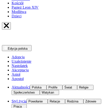
Kościół
Papież Leon XIV
Modlitwa
Dzieci
Edycja
polska
Adopcja
Uzależnienie
Nastolatek
Akceptacja
Anioł
Apostoł
Aktualności
Polska
Prolife
Świat
Religie
Społeczeństwo
Watykan
Styl życia
Powołanie
Relacje
Rodzina
Zdrowie
Praca