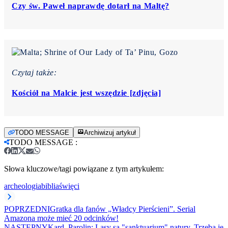
Czy św. Paweł naprawdę dotarł na Maltę?
Czytaj także:
Kościół na Malcie jest wszędzie [zdjęcia]
TODO MESSAGE
Archiwizuj artykuł
TODO MESSAGE
:
Słowa kluczowe/tagi powiązane z tym artykułem:
archeologia
biblia
święci
POPRZEDNI
Gratka dla fanów „Władcy Pierścieni”. Serial
Amazona może mieć 20 odcinków!
NASTĘPNY
Kard. Parolin: Lasy są "sanktuarium" natury. Trzeba je