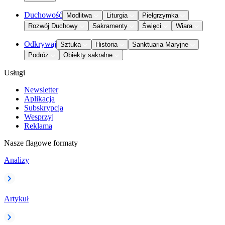
Duchowość
Modlitwa
Liturgia
Pielgrzymka
Rozwój Duchowy
Sakramenty
Święci
Wiara
Odkrywaj
Sztuka
Historia
Sanktuaria Maryjne
Podróż
Obiekty sakralne
Usługi
Newsletter
Aplikacja
Subskrypcja
Wesprzyj
Reklama
Nasze flagowe formaty
Analizy
Artykuł