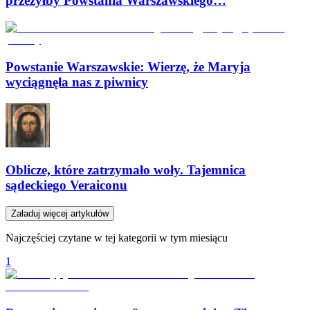
przeżyłby Powstania Warszawskiego…
Powstanie Warszawskie: Wierzę, że Maryja
wyciągnęła nas z piwnicy
Oblicze, które zatrzymało woły. Tajemnica
sądeckiego Veraiconu
Załaduj więcej artykułów
Najczęściej czytane w tej kategorii w tym miesiącu
1