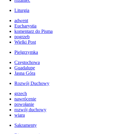
różaniec
Liturgia
adwent
Eucharystia
komentarz do Pisma
pogrzeb
Wielki Post
Pielgrzymka
Częstochowa
Guadalupe
Jasna Góra
Rozwój Duchowy
grzech
nawrócenie
powołanie
rozwój duchowy
wiara
Sakramenty