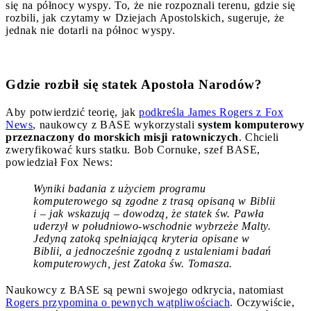
się na północy wyspy. To, że nie rozpoznali terenu, gdzie się
rozbili, jak czytamy w Dziejach Apostolskich, sugeruje, że
jednak nie dotarli na północ wyspy.
Gdzie rozbił się statek Apostoła Narodów?
Aby potwierdzić teorię, jak
podkreśla James Rogers z Fox
News
, naukowcy z BASE wykorzystali
system komputerowy
przeznaczony do morskich misji ratowniczych
. Chcieli
zweryfikować kurs statku. Bob Cornuke, szef BASE,
powiedział Fox News:
Wyniki badania z użyciem programu
komputerowego są zgodne z trasą opisaną w Biblii
i – jak wskazują – dowodzą, że statek św. Pawła
uderzył w południowo-wschodnie wybrzeże Malty.
Jedyną zatoką spełniającą kryteria opisane w
Biblii, a jednocześnie zgodną z ustaleniami badań
komputerowych, jest Zatoka św. Tomasza.
Naukowcy z BASE są pewni swojego odkrycia, natomiast
Rogers przypomina o pewnych wątpliwościach
. Oczywiście,