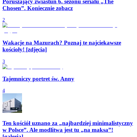
Poruszający zwiastun 6. sezonu serialu „The
Chosen”. Koniecznie zobacz
2
Wakacje na Mazurach? Poznaj te najciekawsze
kościoły! [zdjęcia]
3
Tajemniczy portret św. Anny
4
Ten kościół uznano za „najbardziej minimalistyczny
w Polsce”. Ale modlitwa jest tu „na maksa”!
[galeria]