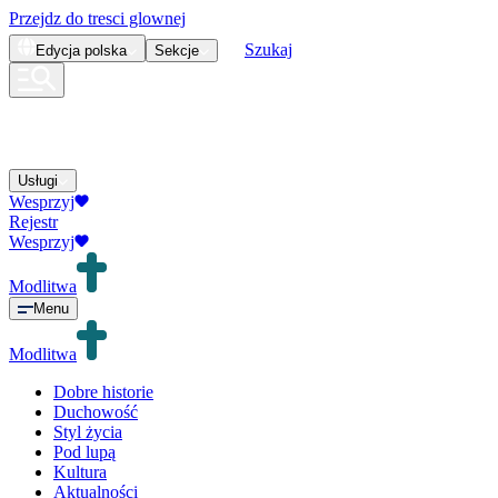
Przejdz do tresci glownej
Szukaj
Edycja
polska
Sekcje
Usługi
Wesprzyj
Rejestr
Wesprzyj
Modlitwa
Menu
Modlitwa
Dobre historie
Duchowość
Styl życia
Pod lupą
Kultura
Aktualności