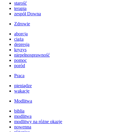
starość
terapia
zespół Downa
Zdrowie
aborcja
ciąża
depresja
kryzys
niepełnosprawność
pomoc
poród
Praca
pieniądze
wakacje
Modlitwa
biblia
modlitwa
modlitwy na różne okazje
nowenna