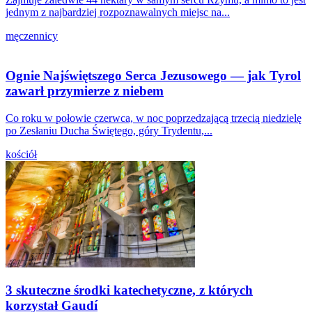
jednym z najbardziej rozpoznawalnych miejsc na...
męczennicy
Ognie Najświętszego Serca Jezusowego — jak Tyrol
zawarł przymierze z niebem
Co roku w połowie czerwca, w noc poprzedzającą trzecią niedzielę
po Zesłaniu Ducha Świętego, góry Trydentu,...
kościół
3 skuteczne środki katechetyczne, z których
korzystał Gaudí