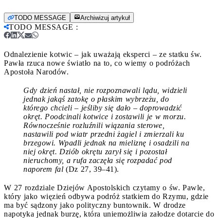
TODO MESSAGE
Archiwizuj artykuł
TODO MESSAGE
:
Odnalezienie kotwic – jak uważają eksperci – ze statku św.
Pawła rzuca nowe światło na to, co wiemy o podróżach
Apostoła Narodów.
Gdy dzień nastał, nie rozpoznawali lądu, widzieli
jednak jakąś zatokę o płaskim wybrzeżu, do
którego chcieli – jeśliby się dało – doprowadzić
okręt. Poodcinali kotwice i zostawili je w morzu.
Równocześnie rozluźnili wiązania sterowe,
nastawili pod wiatr przedni żagiel i zmierzali ku
brzegowi. Wpadli jednak na mieliznę i osadzili na
niej okręt. Dziób okrętu zarył się i pozostał
nieruchomy, a rufa zaczęła się rozpadać pod
naporem fal
(Dz 27, 39–41).
W 27 rozdziale Dziejów Apostolskich czytamy o św. Pawle,
który jako więzień odbywa podróż statkiem do Rzymu, gdzie
ma być sądzony jako polityczny buntownik. W drodze
napotyka jednak burzę, która uniemożliwia załodze dotarcie do