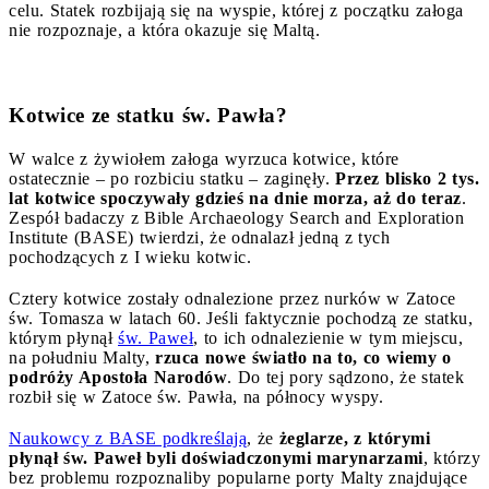
celu. Statek rozbijają się na wyspie, której z początku załoga
nie rozpoznaje, a która okazuje się Maltą.
Kotwice ze statku św. Pawła?
W walce z żywiołem załoga wyrzuca kotwice, które
ostatecznie – po rozbiciu statku – zaginęły.
Przez blisko 2 tys.
lat kotwice spoczywały gdzieś na dnie morza, aż do teraz
.
Zespół badaczy z Bible Archaeology Search and Exploration
Institute (BASE) twierdzi, że odnalazł jedną z tych
pochodzących z I wieku kotwic.
Cztery kotwice zostały odnalezione przez nurków w Zatoce
św. Tomasza w latach 60. Jeśli faktycznie pochodzą ze statku,
którym płynął
św. Paweł
, to ich odnalezienie w tym miejscu,
na południu Malty,
rzuca nowe światło na to, co wiemy o
podróży Apostoła Narodów
. Do tej pory sądzono, że statek
rozbił się w Zatoce św. Pawła, na północy wyspy.
Naukowcy z BASE podkreślają
, że ​​
żeglarze, z którymi
płynął św. Paweł byli doświadczonymi marynarzami
, którzy
bez problemu rozpoznaliby popularne porty Malty znajdujące