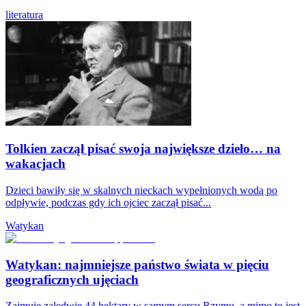
literatura
Tolkien zaczął pisać swoja największe dzieło… na
wakacjach
Dzieci bawiły się w skalnych nieckach wypełnionych wodą po
odpływie, podczas gdy ich ojciec zaczął pisać...
Watykan
Watykan: najmniejsze państwo świata w pięciu
geograficznych ujęciach
Zajmuje zaledwie 44 hektary w samym sercu Rzymu, a mimo to jest