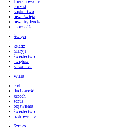
Bierzmowanie
chrzest
kapłaństwo
msza święta
msza trydencka
spowiedź
Święci
ksiądz
Maryja
świadectwo
świętość
zakonnica
Wiara
cud
duchowość
grzech
Jezus
objawienia
świadectwo
uzdrowienie
Sztuka