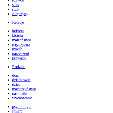
rozwód
seks
ślub
zaręczyny
Relacje
kobieta
kłótnia
małżeństwo
mężczyzna
miłość
narzeczeni
przyjaźń
Rodzina
dom
dziadkowie
dzieci
macierzyństwo
nastolatki
wychowanie
psychologia
śmierć