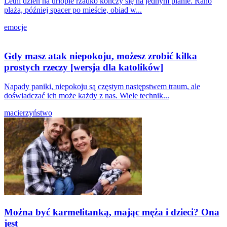
Letni dzień na urlopie rzadko kończy się na jednym planie. Rano
plaża, później spacer po mieście, obiad w...
emocje
Gdy masz atak niepokoju, możesz zrobić kilka
prostych rzeczy [wersja dla katolików]
Napady paniki, niepokoju są częstym następstwem traum, ale
doświadczać ich może każdy z nas. Wiele technik...
macierzyństwo
Można być karmelitanką, mając męża i dzieci? Ona
jest