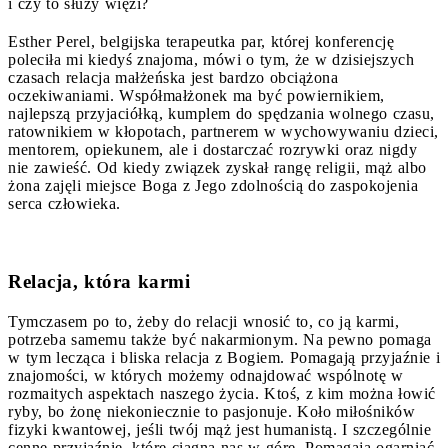
i czy to służy więzi?
Esther Perel, belgijska terapeutka par, której konferencję
poleciła mi kiedyś znajoma, mówi o tym, że w dzisiejszych
czasach relacja małżeńska jest bardzo obciążona
oczekiwaniami. Współmałżonek ma być powiernikiem,
najlepszą przyjaciółką, kumplem do spędzania wolnego czasu,
ratownikiem w kłopotach, partnerem w wychowywaniu dzieci,
mentorem, opiekunem, ale i dostarczać rozrywki oraz nigdy
nie zawieść. Od kiedy związek zyskał rangę religii, mąż albo
żona zajęli miejsce Boga z Jego zdolnością do zaspokojenia
serca człowieka.
Relacja, która karmi
Tymczasem po to, żeby do relacji wnosić to, co ją karmi,
potrzeba samemu także być nakarmionym. Na pewno pomaga
w tym lecząca i bliska relacja z Bogiem. Pomagają przyjaźnie i
znajomości, w których możemy odnajdować wspólnotę w
rozmaitych aspektach naszego życia. Ktoś, z kim można łowić
ryby, bo żonę niekoniecznie to pasjonuje. Koło miłośników
fizyki kwantowej, jeśli twój mąż jest humanistą. I szczególnie
cenne przyjaźnie, które ciągną nas w górę. Pomagają ogarniać