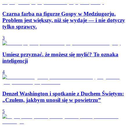
Czarna farba na figurze Gospy w Medziugorju.
Problem jest większy, niż się wydaje — i nie dotyczy
tylko sprawcy.
3
Umiesz przyznać, że możesz się mylić? To oznaka
inteligencji
4
Denzel Washington i spotkanie z Duchem Świętym:
„Czułem, jakbym unosił się w powietrzu”
5