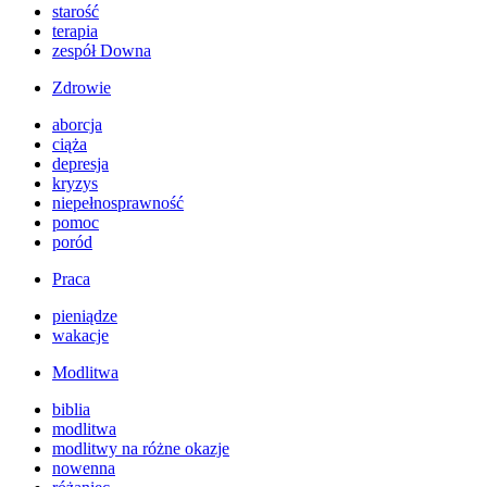
starość
terapia
zespół Downa
Zdrowie
aborcja
ciąża
depresja
kryzys
niepełnosprawność
pomoc
poród
Praca
pieniądze
wakacje
Modlitwa
biblia
modlitwa
modlitwy na różne okazje
nowenna