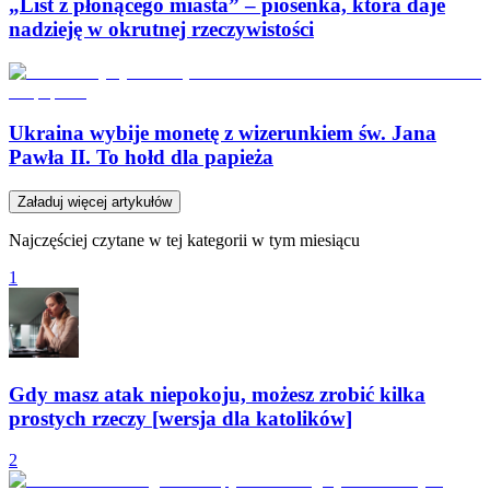
„List z płonącego miasta” – piosenka, która daje
nadzieję w okrutnej rzeczywistości
Ukraina wybije monetę z wizerunkiem św. Jana
Pawła II. To hołd dla papieża
Załaduj więcej artykułów
Najczęściej czytane w tej kategorii w tym miesiącu
1
Gdy masz atak niepokoju, możesz zrobić kilka
prostych rzeczy [wersja dla katolików]
2