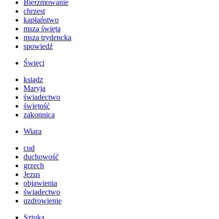
Bierzmowanie
chrzest
kapłaństwo
msza święta
msza trydencka
spowiedź
Święci
ksiądz
Maryja
świadectwo
świętość
zakonnica
Wiara
cud
duchowość
grzech
Jezus
objawienia
świadectwo
uzdrowienie
Sztuka