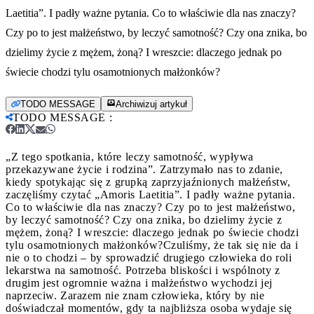
Laetitia”. I padły ważne pytania. Co to właściwie dla nas znaczy?
Czy po to jest małżeństwo, by leczyć samotność? Czy ona znika, bo
dzielimy życie z mężem, żoną? I wreszcie: dlaczego jednak po
świecie chodzi tylu osamotnionych małżonków?
TODO MESSAGE
Archiwizuj artykuł
TODO MESSAGE
:
„Z tego spotkania, które leczy samotność, wypływa
przekazywane życie i rodzina”. Zatrzymało nas to zdanie,
kiedy spotykając się z grupką zaprzyjaźnionych małżeństw,
zaczęliśmy czytać „Amoris Laetitia”. I padły ważne pytania.
Co to właściwie dla nas znaczy? Czy po to jest małżeństwo,
by leczyć samotność? Czy ona znika, bo dzielimy życie z
mężem, żoną? I wreszcie: dlaczego jednak po świecie chodzi
tylu osamotnionych małżonków?
Czuliśmy, że tak się nie da i
nie o to chodzi – by sprowadzić drugiego człowieka do roli
lekarstwa na samotność. Potrzeba bliskości i wspólnoty z
drugim jest ogromnie ważna i małżeństwo wychodzi jej
naprzeciw. Zarazem nie znam człowieka, który by nie
doświadczał momentów, gdy ta najbliższa osoba wydaje się