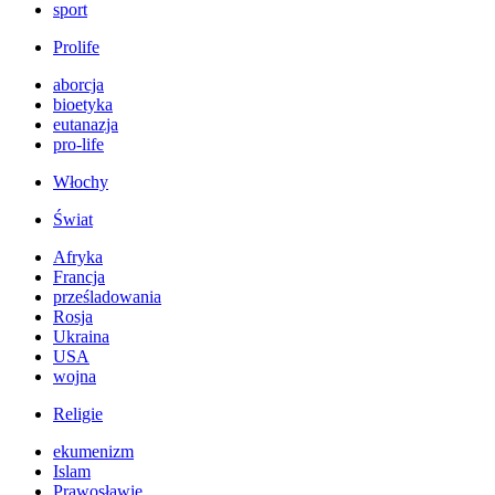
sport
Prolife
aborcja
bioetyka
eutanazja
pro-life
Włochy
Świat
Afryka
Francja
prześladowania
Rosja
Ukraina
USA
wojna
Religie
ekumenizm
Islam
Prawosławie