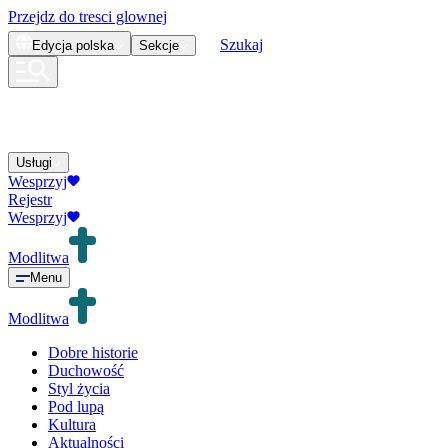
Przejdz do tresci glownej
Szukaj
Edycja
polska
Sekcje
Usługi
Wesprzyj
Rejestr
Wesprzyj
Modlitwa
Menu
Modlitwa
Dobre historie
Duchowość
Styl życia
Pod lupą
Kultura
Aktualności