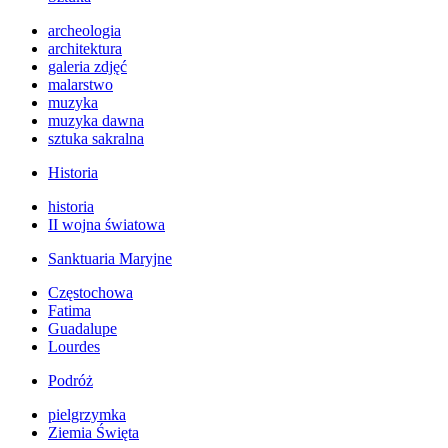
archeologia
architektura
galeria zdjęć
malarstwo
muzyka
muzyka dawna
sztuka sakralna
Historia
historia
II wojna światowa
Sanktuaria Maryjne
Częstochowa
Fatima
Guadalupe
Lourdes
Podróż
pielgrzymka
Ziemia Święta