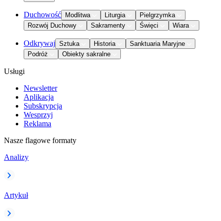
Duchowość
Modlitwa
Liturgia
Pielgrzymka
Rozwój Duchowy
Sakramenty
Święci
Wiara
Odkrywaj
Sztuka
Historia
Sanktuaria Maryjne
Podróż
Obiekty sakralne
Usługi
Newsletter
Aplikacja
Subskrypcja
Wesprzyj
Reklama
Nasze flagowe formaty
Analizy
Artykuł