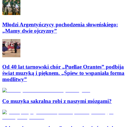
Młodzi Argentyńczycy pochodzenia słoweńskiego:
„Mamy dwie ojczyzny”
Od 40 lat tarnowski chór „Puellae Orantes” podbija
świat muzyką i pięknem. „Śpiew to wspaniała forma
modlitwy”
Co muzyka sakralna robi z naszymi mózgami?