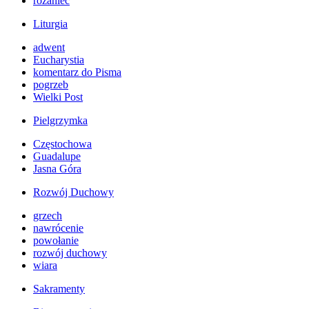
różaniec
Liturgia
adwent
Eucharystia
komentarz do Pisma
pogrzeb
Wielki Post
Pielgrzymka
Częstochowa
Guadalupe
Jasna Góra
Rozwój Duchowy
grzech
nawrócenie
powołanie
rozwój duchowy
wiara
Sakramenty