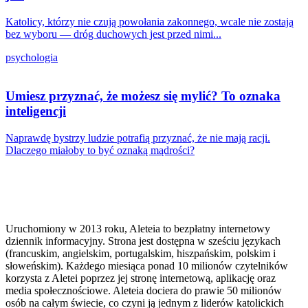
Katolicy, którzy nie czują powołania zakonnego, wcale nie zostają
bez wyboru — dróg duchowych jest przed nimi...
psychologia
Umiesz przyznać, że możesz się mylić? To oznaka
inteligencji
Naprawdę bystrzy ludzie potrafią przyznać, że nie mają racji.
Dlaczego miałoby to być oznaką mądrości?
Uruchomiony w 2013 roku, Aleteia to bezpłatny internetowy
dziennik informacyjny. Strona jest dostępna w sześciu językach
(francuskim, angielskim, portugalskim, hiszpańskim, polskim i
słoweńskim). Każdego miesiąca ponad 10 milionów czytelników
korzysta z Aletei poprzez jej stronę internetową, aplikację oraz
media społecznościowe. Aleteia dociera do prawie 50 milionów
osób na całym świecie, co czyni ją jednym z liderów katolickich