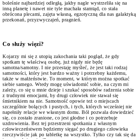
boleśnie najbardziej odległą, jakby nagle wystrzeliła się na
inną planetę i nawet nie tyle machała stamtąd, co stała
obrócona plecami, zajęta własną, egzotyczną dla nas galaktyką
przekonań, przyzwyczajeń, pragnień.
Co służy więzi?
Kojarzy mi się z utopią zakochania taki pogląd, że gdy
spotkam tę właściwą osobę, już nigdy nie będę
samotna/samotny. I nie przestaję myśleć, że jest taki rodzaj
samotności, który jest bardzo ważny i potrzebny każdemu,
także w małżeństwie. To moment, w którym można spotkać
siebie samego. Wtedy mogę uświadomić sobie, na czym mi
zależy, co się u mnie dzieje i szukać sposobów radzenia sobie
z trudnymi emocjami, by drugi człowiek nie stawał się
śmietnikiem na nie. Samotność opowie też o miejscach
szczególnie bolących i pustych, i tych, których wcześniej nie
napełniły relacje we własnym domu. Ból pozwala dowiedzieć
się, co zostało zranione, co jest głodne i co potrzebuje
uzdrowienia. Bez tej przestrzeni spotkania z własnym
człowieczeństwem będziemy sięgać po drugiego człowieka
rzeczywiście jak po tabletkę na wszystko. Tylko czy tak się da