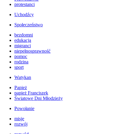
protestanci
Uchodźcy
Społeczeństwo
bezdomni
edukacja
migranci
niepełnosprawność
pomoc
rodzina
sport
Watykan
Papież
papież Franciszek
Światowe Dni Młodzieży
Powołanie
misje
rozwój