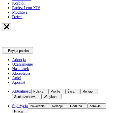
Kościół
Papież Leon XIV
Modlitwa
Dzieci
Edycja
polska
Adopcja
Uzależnienie
Nastolatek
Akceptacja
Anioł
Apostoł
Aktualności
Polska
Prolife
Świat
Religie
Społeczeństwo
Watykan
Styl życia
Powołanie
Relacje
Rodzina
Zdrowie
Praca