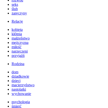
rozwód
seks
ślub
zaręczyny
Relacje
kobieta
kłótnia
małżeństwo
mężczyzna
miłość
narzeczeni
przyjaźń
Rodzina
dom
dziadkowie
dzieci
macierzyństwo
nastolatki
wychowanie
psychologia
śmierć