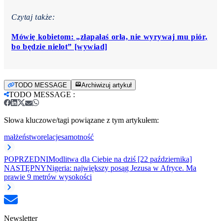
Czytaj także:
Mówię kobietom: „złapałaś orła, nie wyrywaj mu piór,
bo będzie nielot” [wywiad]
TODO MESSAGE
Archiwizuj artykuł
TODO MESSAGE
:
Słowa kluczowe/tagi powiązane z tym artykułem:
małżeństwo
relacje
samotność
POPRZEDNI
Modlitwa dla Ciebie na dziś [22 października]
NASTĘPNY
Nigeria: największy posąg Jezusa w Afryce. Ma
prawie 9 metrów wysokości
Newsletter