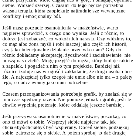
siebie. Widzieć szerzej. Czasami do tego będzie potrzebna
własna terapia, która zaopiekuje najtrudniejsze wewnętrzne
konflikty i emocjonalny ból.
Jeśli masz poczucie osamotnienia w małżeństwie, warto
najpierw sprawdzić, z czego ono wynika. Jeśli z różnic, to
dobrze jest zobaczyć, co wokół nich narasta. Czy widzimy to,
co mąż albo żona myśli i robi inaczej jako część ich historii,
czy jako intencjonalne działanie przeciwko nam? Gdy do
różnic dokładamy akceptację, życzliwość i zaciekawienie, nie
muszą nas dzielić. Mogę przyjść do męża, który buduje rakietę
z zapałek, i pogadać z nim o tym projekcie. Bardziej niż
różnice izoluje nas wrogość i zakładanie, że druga osoba chce
źle. A najczęściej tylko czegoś nie umie albo nie ma – z palety
tego, co odczuwamy jako nam potrzebne.
Czasem przeorganizowania potrzebuje grafik, by znalazł się w
nim czas spędzany razem. Nie pomoże jednak i grafik, jeśli te
chwile wypełnią pretensje, które oddalają jeszcze bardziej.
Jeśli przeżywasz osamotnienie w małżeństwie, poszukaj, co
ono ci mówi o tobie. Wesprzyj siebie najpierw tak, jak
chciałabyś/chciałbyś być wspierany. Doceń siebie, podziękuj
sobie, zatroszcz się o siebie. A potem spróbuj to dać drugiej