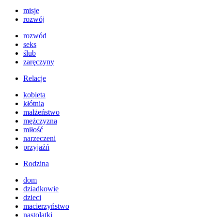
misje
rozwój
rozwód
seks
ślub
zaręczyny
Relacje
kobieta
kłótnia
małżeństwo
mężczyzna
miłość
narzeczeni
przyjaźń
Rodzina
dom
dziadkowie
dzieci
macierzyństwo
nastolatki