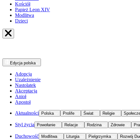
Kościół
Papież Leon XIV
Modlitwa
Dzieci
Edycja
polska
Adopcja
Uzależnienie
Nastolatek
Akceptacja
Anioł
Apostoł
Aktualności
Polska
Prolife
Świat
Religie
Społecz
Styl życia
Powołanie
Relacje
Rodzina
Zdrowie
Pr
Duchowość
Modlitwa
Liturgia
Pielgrzymka
Rozwój Du