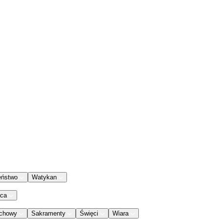
eństwo
Watykan
aca
chowy
Sakramenty
Święci
Wiara