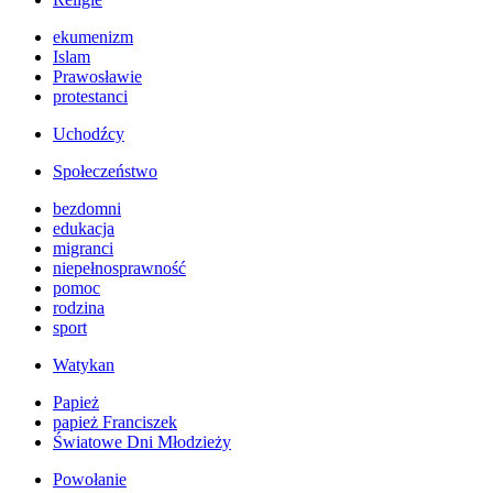
ekumenizm
Islam
Prawosławie
protestanci
Uchodźcy
Społeczeństwo
bezdomni
edukacja
migranci
niepełnosprawność
pomoc
rodzina
sport
Watykan
Papież
papież Franciszek
Światowe Dni Młodzieży
Powołanie