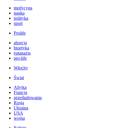
medycyna
nauka
polityka
sport
Prolife
aborcja
bioetyka
eutanazja
pro-life
Włochy
Świat
Afryka
Francja
prześladowania
Rosja
Ukraina
USA
wojna
Religie