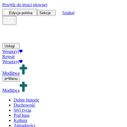
Przejdz do tresci glownej
Szukaj
Edycja
polska
Sekcje
Usługi
Wesprzyj
Rejestr
Wesprzyj
Modlitwa
Menu
Modlitwa
Dobre historie
Duchowość
Styl życia
Pod lupą
Kultura
Aktualności