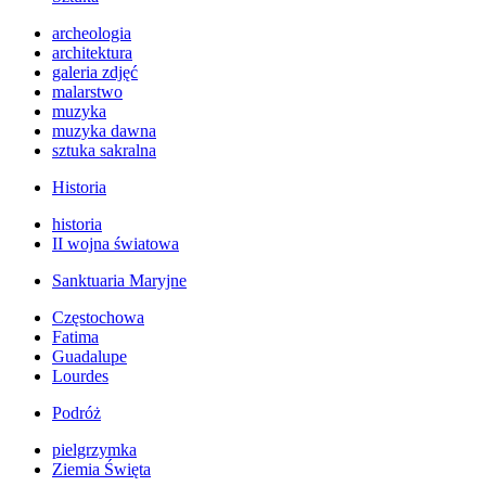
archeologia
architektura
galeria zdjęć
malarstwo
muzyka
muzyka dawna
sztuka sakralna
Historia
historia
II wojna światowa
Sanktuaria Maryjne
Częstochowa
Fatima
Guadalupe
Lourdes
Podróż
pielgrzymka
Ziemia Święta