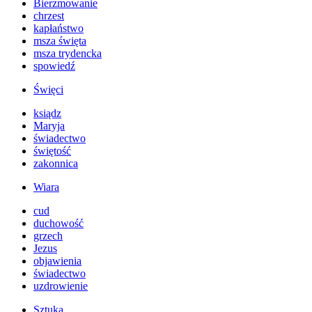
Bierzmowanie
chrzest
kapłaństwo
msza święta
msza trydencka
spowiedź
Święci
ksiądz
Maryja
świadectwo
świętość
zakonnica
Wiara
cud
duchowość
grzech
Jezus
objawienia
świadectwo
uzdrowienie
Sztuka