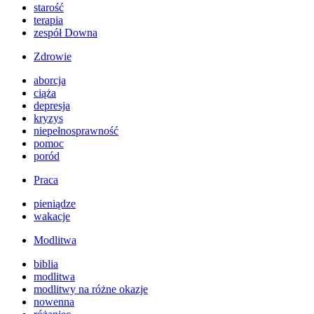
starość
terapia
zespół Downa
Zdrowie
aborcja
ciąża
depresja
kryzys
niepełnosprawność
pomoc
poród
Praca
pieniądze
wakacje
Modlitwa
biblia
modlitwa
modlitwy na różne okazje
nowenna