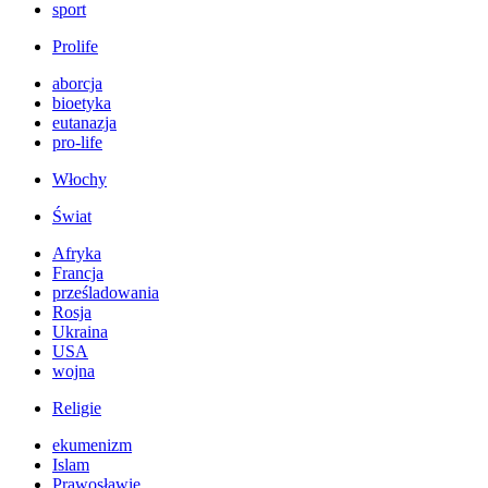
sport
Prolife
aborcja
bioetyka
eutanazja
pro-life
Włochy
Świat
Afryka
Francja
prześladowania
Rosja
Ukraina
USA
wojna
Religie
ekumenizm
Islam
Prawosławie