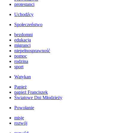
protestanci
Uchodźcy
Społeczeństwo
bezdomni
edukacja
migranci
niepełnosprawność
pomoc
rodzina
sport
Watykan
Papież
papież Franciszek
Światowe Dni Młodzieży
Powołanie
misje
rozwój