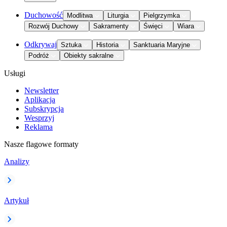
Duchowość
Modlitwa
Liturgia
Pielgrzymka
Rozwój Duchowy
Sakramenty
Święci
Wiara
Odkrywaj
Sztuka
Historia
Sanktuaria Maryjne
Podróż
Obiekty sakralne
Usługi
Newsletter
Aplikacja
Subskrypcja
Wesprzyj
Reklama
Nasze flagowe formaty
Analizy
Artykuł