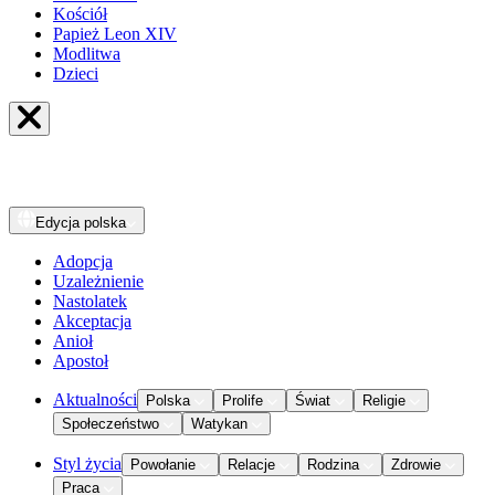
Kościół
Papież Leon XIV
Modlitwa
Dzieci
Edycja
polska
Adopcja
Uzależnienie
Nastolatek
Akceptacja
Anioł
Apostoł
Aktualności
Polska
Prolife
Świat
Religie
Społeczeństwo
Watykan
Styl życia
Powołanie
Relacje
Rodzina
Zdrowie
Praca