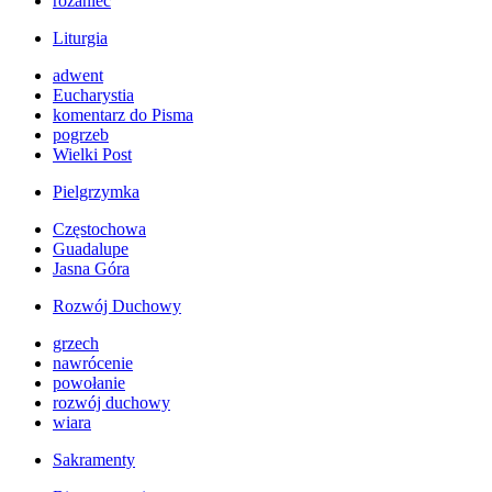
różaniec
Liturgia
adwent
Eucharystia
komentarz do Pisma
pogrzeb
Wielki Post
Pielgrzymka
Częstochowa
Guadalupe
Jasna Góra
Rozwój Duchowy
grzech
nawrócenie
powołanie
rozwój duchowy
wiara
Sakramenty