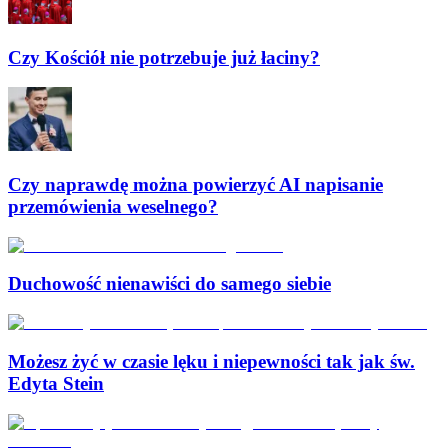
Czy Kościół nie potrzebuje już łaciny?
Czy naprawdę można powierzyć AI napisanie
przemówienia weselnego?
Duchowość nienawiści do samego siebie
Możesz żyć w czasie lęku i niepewności tak jak św.
Edyta Stein