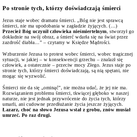
Po stronie tych, którzy doświadczają śmierci
Jezus staje wobec dramatu śmierci. „Bóg nie jest sprawcą
śmierci, nie ma upodobania w zagładzie żyjących. (…)
Przecież Bóg uczynił człowieka nieśmiertelnym
, stworzył go
dokładnie na swój obraz, a śmierć wdarła się na świat przez
zazdrość diabła…” – czytamy w Księdze Mądrości.
Wzburzenie Jezusa to protest wobec śmierci, wobec tragicznej
sytuacji, w jakiej – w konsekwencji grzechu – znalazł się
człowiek, a ostatecznie – przeciw mocy Złego. Jezus staje po
stronie tych, którzy śmierci doświadczają, są nią spętani, nie
mogąc się wyzwolić.
Śmierci nie da się „ominąć”, nie można udać, że jej nie ma.
Rozwiązaniem problemu śmierci, tkwiącej głęboko w naszej
naturze, nie jest jednak przywrócenie do życia tych, którzy
umarli, ani cudowne przedłużanie życia jeszcze żyjących.
Łazarz, choć na słowo Jezusa wstał z grobu, znów musiał
umrzeć. Po raz drugi.