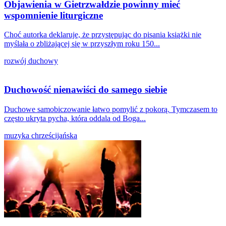
Objawienia w Gietrzwałdzie powinny mieć
wspomnienie liturgiczne
Choć autorka deklaruje, że przystępując do pisania książki nie
myślała o zbliżającej się w przyszłym roku 150...
rozwój duchowy
Duchowość nienawiści do samego siebie
Duchowe samobiczowanie łatwo pomylić z pokorą. Tymczasem to
często ukryta pycha, która oddala od Boga...
muzyka chrześcijańska