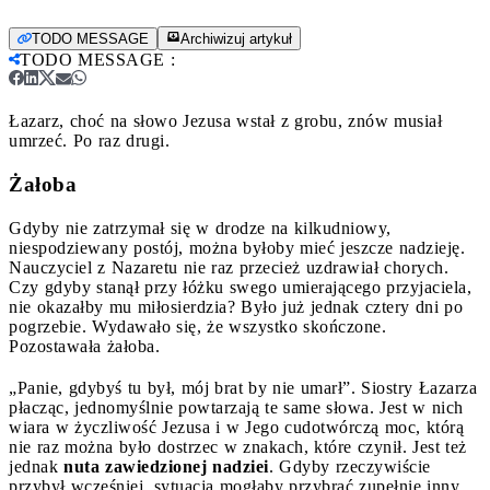
TODO MESSAGE
Archiwizuj artykuł
TODO MESSAGE
:
Łazarz, choć na słowo Jezusa wstał z grobu, znów musiał
umrzeć. Po raz drugi.
Żałoba
Gdyby nie zatrzymał się w drodze na kilkudniowy,
niespodziewany postój, można byłoby mieć jeszcze nadzieję.
Nauczyciel z Nazaretu nie raz przecież uzdrawiał chorych.
Czy gdyby stanął przy łóżku swego umierającego przyjaciela,
nie okazałby mu miłosierdzia? Było już jednak cztery dni po
pogrzebie. Wydawało się, że wszystko skończone.
Pozostawała żałoba.
„Panie, gdybyś tu był, mój brat by nie umarł”. Siostry Łazarza
płacząc, jednomyślnie powtarzają te same słowa. Jest w nich
wiara w życzliwość Jezusa i w Jego cudotwórczą moc, którą
nie raz można było dostrzec w znakach, które czynił. Jest też
jednak
nuta zawiedzionej nadziei
. Gdyby rzeczywiście
przybył wcześniej, sytuacja mogłaby przybrać zupełnie inny