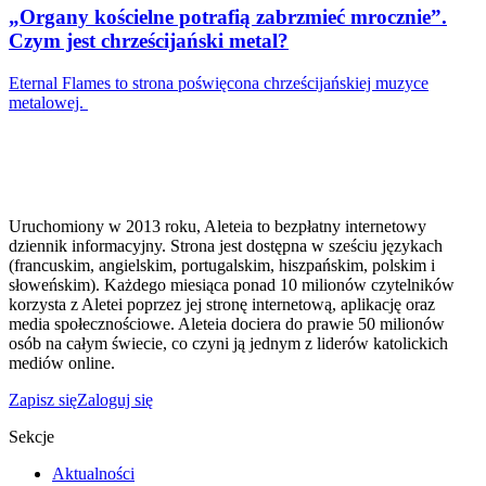
„Organy kościelne potrafią zabrzmieć mrocznie”.
Czym jest chrześcijański metal?
Eternal Flames to strona poświęcona chrześcijańskiej muzyce
metalowej.
Uruchomiony w 2013 roku, Aleteia to bezpłatny internetowy
dziennik informacyjny. Strona jest dostępna w sześciu językach
(francuskim, angielskim, portugalskim, hiszpańskim, polskim i
słoweńskim). Każdego miesiąca ponad 10 milionów czytelników
korzysta z Aletei poprzez jej stronę internetową, aplikację oraz
media społecznościowe. Aleteia dociera do prawie 50 milionów
osób na całym świecie, co czyni ją jednym z liderów katolickich
mediów online.
Zapisz się
Zaloguj się
Sekcje
Aktualności