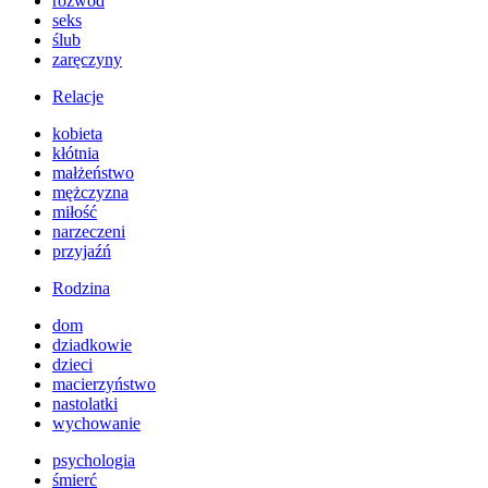
rozwód
seks
ślub
zaręczyny
Relacje
kobieta
kłótnia
małżeństwo
mężczyzna
miłość
narzeczeni
przyjaźń
Rodzina
dom
dziadkowie
dzieci
macierzyństwo
nastolatki
wychowanie
psychologia
śmierć