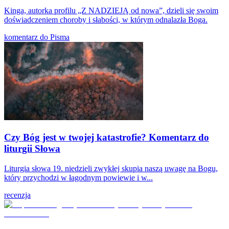
Kinga, autorka profilu „Z NADZIEJĄ od nowa”, dzieli się swoim
doświadczeniem choroby i słabości, w którym odnalazła Boga.
komentarz do Pisma
Czy Bóg jest w twojej katastrofie? Komentarz do
liturgii Słowa
Liturgia słowa 19. niedzieli zwykłej skupia naszą uwagę na Bogu,
który przychodzi w łagodnym powiewie i w...
recenzja