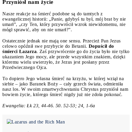
Przyniósł nam życie
Nasze reakcje na śmierć podobne są do tamtych z
ewangelicznej historii: „Panie, gdybyś tu był, mój brat by nie
umarł”, „czy Ten, który przywrócił wzrok niewidomemu, nie
mógł sprawić, aby on nie umarł?”.
Ostatecznie jednak nie mają one sensu. Przecież Pan Jezus
celowo opóźnił swe przybycie do Betanii.
Dopuścił do
śmierci Łazarza
. Zaś przywrócenie go do życia było nie tylko
ukazaniem Jego mocy, ale przede wszystkim znakiem, dzięki
któremu wielu uwierzyło, że Jezus jest posłany przez
Przedwiecznego Ojca.
To dopiero Jego własna śmierć na krzyżu, w której wziął na
siebie – jako Baranek Boży – cały grzech świata, odmieniła
nasz los. W swoim zmartwychwstaniu Chrystus przyniósł nam
bowiem życie, którego śmierć nigdy już nie zdoła pokonać.
Ewangelia: Łk 23, 44-46. 50. 52-53; 24, 1-6a