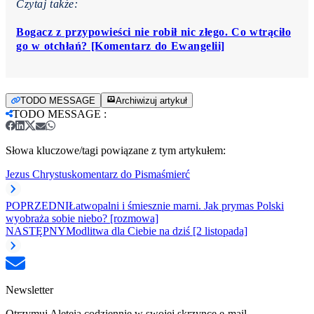
Czytaj także:
Bogacz z przypowieści nie robił nic złego. Co wtrąciło
go w otchłań? [Komentarz do Ewangelii]
TODO MESSAGE
Archiwizuj artykuł
TODO MESSAGE
:
Słowa kluczowe/tagi powiązane z tym artykułem:
Jezus Chrystus
komentarz do Pisma
śmierć
POPRZEDNI
Łatwopalni i śmiesznie marni. Jak prymas Polski
wyobraża sobie niebo? [rozmowa]
NASTĘPNY
Modlitwa dla Ciebie na dziś [2 listopada]
Newsletter
Otrzymuj Aleteia codziennie w swojej skrzynce e-mail.