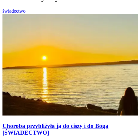
świadectwo
Choroba przybliżyła ją do ciszy i do Boga
[ŚWIADECTWO]