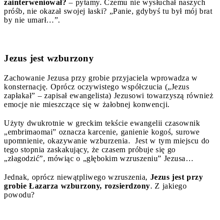
zainterweniował?
– pytamy. Czemu nie wysłuchał naszych
próśb, nie okazał swojej łaski? „Panie, gdybyś tu był mój brat
by nie umarł…”.
Jezus jest wzburzony
Zachowanie Jezusa przy grobie przyjaciela wprowadza w
konsternację. Oprócz oczywistego współczucia („Jezus
zapłakał” – zapisał ewangelista) Jezusowi towarzyszą również
emocje nie mieszczące się w żałobnej konwencji.
Użyty dwukrotnie w greckim tekście ewangelii czasownik
„embrimaomai” oznacza karcenie, ganienie kogoś, surowe
upomnienie, okazywanie wzburzenia. Jest w tym miejscu do
tego stopnia zaskakujący, że czasem próbuje się go
„złagodzić”, mówiąc o „głębokim wzruszeniu” Jezusa…
Jednak, oprócz niewątpliwego wzruszenia,
Jezus jest przy
grobie Łazarza wzburzony, rozsierdzony
. Z jakiego
powodu?