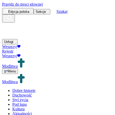
Przejdz do tresci glownej
Szukaj
Edycja
polska
Sekcje
Usługi
Wesprzyj
Rejestr
Wesprzyj
Modlitwa
Menu
Modlitwa
Dobre historie
Duchowość
Styl życia
Pod lupą
Kultura
Aktualności