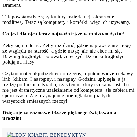
atrament.
Tak powstawały zręby kultury materialnej, okraszone
modlitwą. Teraz są komputery i komórki, więc ich używamy.
Co jest dla ojca teraz najważniejsze w mniszym życiu?
Żeby się nie lenić. Żeby rozróżnić, gdzie naprawdę nie mogę
ze względu na starość, a gdzie mogę, ale nie chce mi się.
Dawniej troglodyta polował, żeby żyć. Dzisiejsi troglodyci
polują na niusy.
Czytam materiał potrzebny do czegoś, a potem widzę ciekawy
link, klikam. I następny, i następny. Godzina upłynęła, a ja
jeżdżę po linkach. Kradnę czas temu, który czeka na list. To
nie jest dramatyczne uzależnienie od komputera, ale zabiera mi
sporo czasu. Ale przynajmniej nie oglądam już tych
wszystkich śmiesznych rzeczy!
Dziękuję za rozmowę i życzę pięknego świętowania
urodzin!