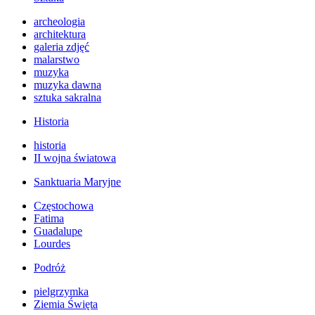
archeologia
architektura
galeria zdjęć
malarstwo
muzyka
muzyka dawna
sztuka sakralna
Historia
historia
II wojna światowa
Sanktuaria Maryjne
Częstochowa
Fatima
Guadalupe
Lourdes
Podróż
pielgrzymka
Ziemia Święta