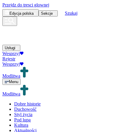
Przejdz do tresci glownej
Szukaj
Edycja
polska
Sekcje
Usługi
Wesprzyj
Rejestr
Wesprzyj
Modlitwa
Menu
Modlitwa
Dobre historie
Duchowość
Styl życia
Pod lupą
Kultura
Aktualności