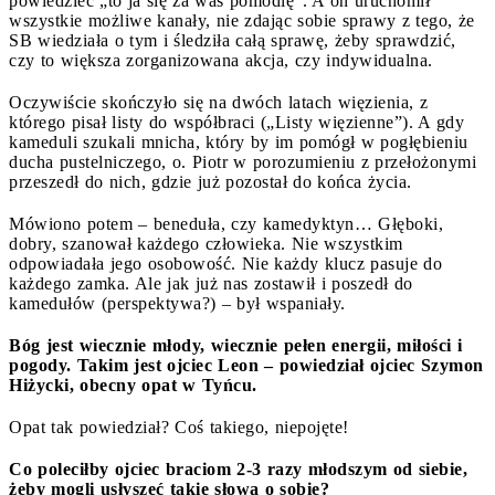
powiedzieć „to ja się za was pomodlę”. A on uruchomił
wszystkie możliwe kanały, nie zdając sobie sprawy z tego, że
SB wiedziała o tym i śledziła całą sprawę, żeby sprawdzić,
czy to większa zorganizowana akcja, czy indywidualna.
Oczywiście skończyło się na dwóch latach więzienia, z
którego pisał listy do współbraci („Listy więzienne”). A gdy
kameduli szukali mnicha, który by im pomógł w pogłębieniu
ducha pustelniczego, o. Piotr w porozumieniu z przełożonymi
przeszedł do nich, gdzie już pozostał do końca życia.
Mówiono potem – beneduła, czy kamedyktyn… Głęboki,
dobry, szanował każdego człowieka. Nie wszystkim
odpowiadała jego osobowość. Nie każdy klucz pasuje do
każdego zamka. Ale jak już nas zostawił i poszedł do
kamedułów (perspektywa?) – był wspaniały.
Bóg jest wiecznie młody, wiecznie pełen energii, miłości i
pogody. Takim jest ojciec Leon – powiedział ojciec Szymon
Hiżycki, obecny opat w Tyńcu.
Opat tak powiedział? Coś takiego, niepojęte!
Co poleciłby ojciec braciom 2-3 razy młodszym od siebie,
żeby mogli usłyszeć takie słowa o sobie?