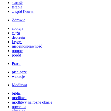
starość
terapia
zespół Downa
Zdrowie
aborcja
ciąża
depresja
kryzys
niepełnosprawność
pomoc
poród
Praca
pieniądze
wakacje
Modlitwa
biblia
modlitwa
modlitwy na różne okazje
nowenna