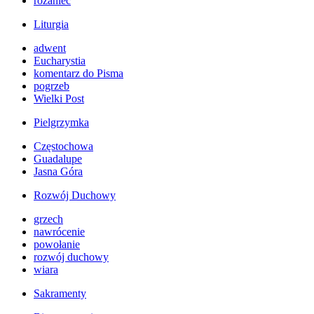
różaniec
Liturgia
adwent
Eucharystia
komentarz do Pisma
pogrzeb
Wielki Post
Pielgrzymka
Częstochowa
Guadalupe
Jasna Góra
Rozwój Duchowy
grzech
nawrócenie
powołanie
rozwój duchowy
wiara
Sakramenty