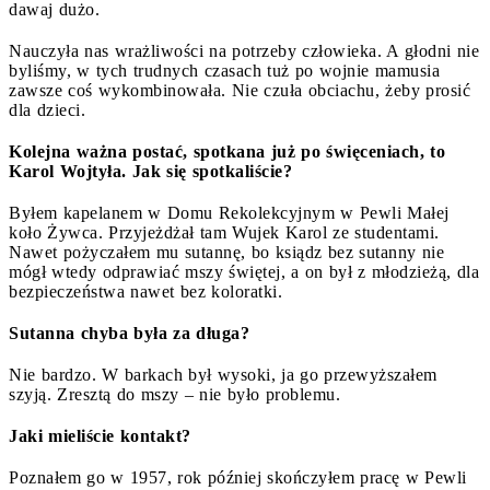
dawaj dużo.
Nauczyła nas wrażliwości na potrzeby człowieka. A głodni nie
byliśmy, w tych trudnych czasach tuż po wojnie mamusia
zawsze coś wykombinowała. Nie czuła obciachu, żeby prosić
dla dzieci.
Kolejna ważna postać, spotkana już po święceniach, to
Karol Wojtyła. Jak się spotkaliście?
Byłem kapelanem w Domu Rekolekcyjnym w Pewli Małej
koło Żywca. Przyjeżdżał tam Wujek Karol ze studentami.
Nawet pożyczałem mu sutannę, bo ksiądz bez sutanny nie
mógł wtedy odprawiać mszy świętej, a on był z młodzieżą, dla
bezpieczeństwa nawet bez koloratki.
Sutanna chyba była za długa?
Nie bardzo. W barkach był wysoki, ja go przewyższałem
szyją. Zresztą do mszy – nie było problemu.
Jaki mieliście kontakt?
Poznałem go w 1957, rok później skończyłem pracę w Pewli