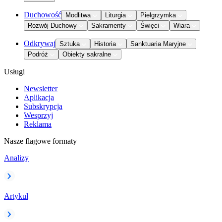
Duchowość
Modlitwa
Liturgia
Pielgrzymka
Rozwój Duchowy
Sakramenty
Święci
Wiara
Odkrywaj
Sztuka
Historia
Sanktuaria Maryjne
Podróż
Obiekty sakralne
Usługi
Newsletter
Aplikacja
Subskrypcja
Wesprzyj
Reklama
Nasze flagowe formaty
Analizy
Artykuł