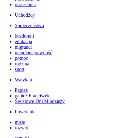
protestanci
Uchodźcy
Społeczeństwo
bezdomni
edukacja
migranci
niepełnosprawność
pomoc
rodzina
sport
Watykan
Papież
papież Franciszek
Światowe Dni Młodzieży
Powołanie
misje
rozwój