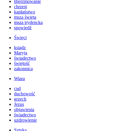
Bierzmowanie
chrzest
kapłaństwo
msza święta
msza trydencka
spowiedź
Święci
ksiądz
Maryja
świadectwo
świętość
zakonnica
Wiara
cud
duchowość
grzech
Jezus
objawienia
świadectwo
uzdrowienie
Sztuka