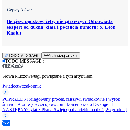
Czytaj także:
Ile zjeść pączków, żeby nie zgrzeszyć? Odpowiada
ekspert od ducha, ciała i poczucia humoru: o. Leon
Knabit
TODO MESSAGE
Archiwizuj artykuł
TODO MESSAGE
:
Słowa kluczowe/tagi powiązane z tym artykułem:
świadectwo
zakonnik
POPRZEDNI
Sfingowany proces, fałszywi świadkowie i wyrok
śmierci. A on wybacza oprawcom [komentarz do Ewangelii]
NASTĘPNY
Cytat z Pisma Świętego dla ciebie na dziś [26 grudnia]