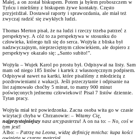
Małej, a on został biskupem. Potem ja byłem proboszczem w
Tyńcu i mieliśmy z biskupem żywe kontakty. Często
przyjeżdżał. Dostawał raporty i sprawozdania, ale miał też
zwyczaj radzić się zwykłych ludzi.
Thomas Merton pisał, że na ludzi i rzeczy trzeba patrzeć z
perspektywy. A cóż to za perspektywa w stosunku do
człowieka, którego tuli się do serca. Wojtyła z bliska był
nadzwyczajnym, nieprzeciętnym człowiekiem, ale dopiero z
perspektywy okazało się: „Santo subito!”.
Wojtyła – Wujek Karol po prostu był. Odpisywał na listy. Sam
mam od niego 185 listów i kartek z własnoręcznym podpisem.
Odpisywał nawet na kartki, które pisaliśmy z młodzieżą z
pozdrowieniami z wakacji. Jeśli przeczytanie i odpisanie na
list zajmowało choćby 5 minut, to mamy 900 minut
poświęconych jednemu człowiekowi! Pisał 7 listów dziennie.
Tytan pracy.
Wojtyła miał też powiedzonka. Zacna osoba wita go w czasie
wizytacji chyba w Chrzanowie: –
Witamy Cię,
najprzystojniejszy
nasz arcypasterzu
! A on na to: –
No, coś w
tym jest
!
Albo: –
Patrzę na Leona, widzę definicję mnicha: kupa kości
owinięta w czarny materiał.