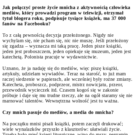
Jak połączyć proste życie mnicha z aktywnością człowieka
mediów, który prowadzi program w telewizji, otrzymał
tytuł blogera roku, podpisuje tysiące książek, ma 37 000
fanów na Facebooku?
To z całą pewnością decyzja przełożonego. Nigdy nie
wychylam się, nie pcham się, nic nie muszę. Jeśli przełożony
się zgadza – wyznacza mi taką pracę. Jeden pisze książki,
jeden jest proboszczem, jeden opiekuje się muzeum, jeden jest
katechetą. Polonista pracuje w wydawnictwie.
Uznano, że ja nadaję się do mediów, więc piszę książki,
artykuły, udzielam wywiadów. Teraz na starość, to już mam
raczej siedzenie w papierach, ale wcześniej były rożne zmiany.
Katecheta, proboszcz, podprzeor, mistrz nowicjatu, przeor,
przewodnik wycieczek itd. Czasem kogoś się w zakonie
próbuje i daje się mu trudne rzeczy, ale na ogół staramy się nie
marnować talentów. Wewnętrzna wolność jest tu ważna.
Czy mnich pasuje do mediów, a media do mnicha?
Na początku mnisi pisali książki, potem zaczęli drukować;
wiele wynalazków przyszło z klasztorów: ułatwiali życie.
Trzeba było mieć księgi liturgiczne, wino do mszy, pergamin,