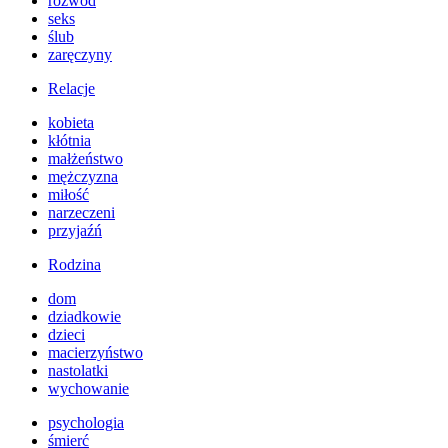
rozwód
seks
ślub
zaręczyny
Relacje
kobieta
kłótnia
małżeństwo
mężczyzna
miłość
narzeczeni
przyjaźń
Rodzina
dom
dziadkowie
dzieci
macierzyństwo
nastolatki
wychowanie
psychologia
śmierć