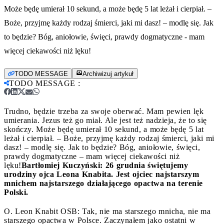
Może będę umierał 10 sekund, a może będę 5 lat leżał i cierpiał. –
Boże, przyjmę każdy rodzaj śmierci, jaki mi dasz! – modlę się. Jak
to będzie? Bóg, aniołowie, święci, prawdy dogmatyczne - mam
więcej ciekawości niż lęku!
TODO MESSAGE
Archiwizuj artykuł
TODO MESSAGE
:
Trudno, będzie trzeba za swoje oberwać. Mam pewien lęk
umierania. Jezus też go miał. Ale jest też nadzieja, że to się
skończy. Może będę umierał 10 sekund, a może będę 5 lat
leżał i cierpiał. – Boże, przyjmę każdy rodzaj śmierci, jaki mi
dasz! – modlę się. Jak to będzie? Bóg, aniołowie, święci,
prawdy dogmatyczne – mam więcej ciekawości niż
lęku!
Bartłomiej Kuczyński: 26 grudnia świętujemy
urodziny ojca Leona Knabita. Jest ojciec najstarszym
mnichem najstarszego działającego opactwa na terenie
Polski.
O. Leon Knabit OSB: Tak, nie ma starszego mnicha, nie ma
starszego opactwa w Polsce. Zaczynałem jako ostatni w