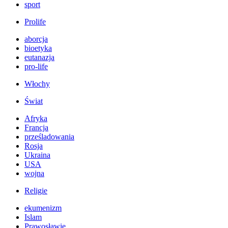
sport
Prolife
aborcja
bioetyka
eutanazja
pro-life
Włochy
Świat
Afryka
Francja
prześladowania
Rosja
Ukraina
USA
wojna
Religie
ekumenizm
Islam
Prawosławie