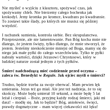
Nie myśleć o wyjściu z klasztoru, spożywać czas, jak
spożywamy chleb. Nie bierzemy całego bochenka jak
krokodyl. Jemy kromka po kromce, kwadrans po kwadransie.
To zostawi takie ślady, po których nie musisz się później
wstydzić.
I rachunek sumienia, kontrola siebie. Bez skrupulanctwa.
Przeproszenie, ale nie lamentowanie. Pan Bóg kocha mnie nie
dlatego, że jestem święty, tylko dlatego, że mnie stworzył, że
jestem. Jesteśmy nieskończenie mniejsi od Boga, mamy się do
niego jak małe pyłki do całego wszechświata. Tylko te pyłki
nabrały wartości, dzięki Jezusowi Chrystusowi, który w
ludzkiej naturze został jednym z tych pyłków.
Śmierć nadchodzącą mieć codziennie przed oczyma –
zaleca św. Benedykt w
Regule
. Jak ojciec myśli o śmierci?
Trudno, będzie trzeba za swoje oberwać. Mam pewien lęk
umierania. Jezus też go miał. Ale jest też nadzieja, że to się
skończy. Może będę umierał 10 sekund, a może będę 5 lat
leżał i cierpiał. – Boże, przyjmę każdy rodzaj śmierci, jaki mi
dasz! – modlę się. Jak to będzie? Bóg, aniołowie, święci,
prawdy dogmatyczne – mam więcej ciekawości niż lęku!