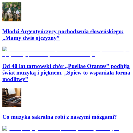
Młodzi Argentyńczycy pochodzenia słoweńskiego:
„Mamy dwie ojczyzny”
Od 40 lat tarnowski chór „Puellae Orantes” podbija
świat muzyką i pięknem. „Śpiew to wspaniała forma
modlitwy”
Co muzyka sakralna robi z naszymi mózgami?