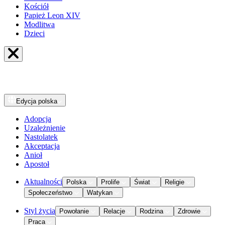
Kościół
Papież Leon XIV
Modlitwa
Dzieci
Edycja
polska
Adopcja
Uzależnienie
Nastolatek
Akceptacja
Anioł
Apostoł
Aktualności
Polska
Prolife
Świat
Religie
Społeczeństwo
Watykan
Styl życia
Powołanie
Relacje
Rodzina
Zdrowie
Praca