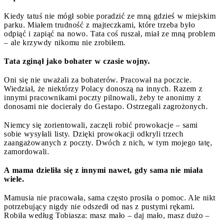
Kiedy tatuś nie mógł sobie poradzić ze mną gdzieś w miejskim
parku. Miałem trudność z majteczkami, które trzeba było
odpiąć i zapiąć na nowo. Tata coś ruszał, miał ze mną problem
– ale krzywdy nikomu nie zrobiłem.
Tata zginął jako bohater w czasie wojny.
Oni się nie uważali za bohaterów. Pracował na poczcie.
Wiedział, że niektórzy Polacy donoszą na innych. Razem z
innymi pracownikami poczty pilnowali, żeby te anonimy z
donosami nie docierały do Gestapo. Ostrzegali zagrożonych.
Niemcy się zorientowali, zaczęli robić prowokacje – sami
sobie wysyłali listy. Dzięki prowokacji odkryli trzech
zaangażowanych z poczty. Dwóch z nich, w tym mojego tatę,
zamordowali.
A mama dzieliła się z innymi nawet, gdy sama nie miała
wiele.
Mamusia nie pracowała, sama często prosiła o pomoc. Ale nikt
potrzebujący nigdy nie odszedł od nas z pustymi rękami.
Robiła według Tobiasza: masz mało – daj mało, masz dużo –