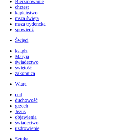
Bierzmowanie
chrzest
kapłaństwo
msza święta
msza trydencka
spowiedź
Święci
ksiądz
Maryja
świadectwo
świętość
zakonnica
Wiara
cud
duchowość
grzech
Jezus
objawienia
świadectwo
uzdrowienie
Sztuka