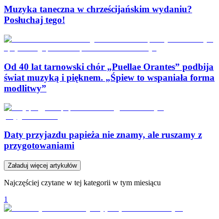
Muzyka taneczna w chrześcijańskim wydaniu?
Posłuchaj tego!
Od 40 lat tarnowski chór „Puellae Orantes” podbija
świat muzyką i pięknem. „Śpiew to wspaniała forma
modlitwy”
Daty przyjazdu papieża nie znamy, ale ruszamy z
przygotowaniami
Załaduj więcej artykułów
Najczęściej czytane w tej kategorii w tym miesiącu
1