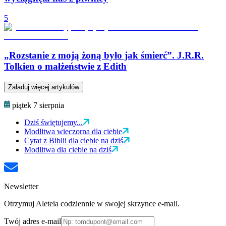
5
„Rozstanie z moją żoną było jak śmierć”. J.R.R.
Tolkien o małżeństwie z Edith
Załaduj więcej artykułów
piątek 7 sierpnia
Dziś świętujemy...
Modlitwa wieczorna dla ciebie
Cytat z Biblii dla ciebie na dziś
Modlitwa dla ciebie na dziś
Newsletter
Otrzymuj Aleteia codziennie w swojej skrzynce e-mail.
Twój adres e-mail