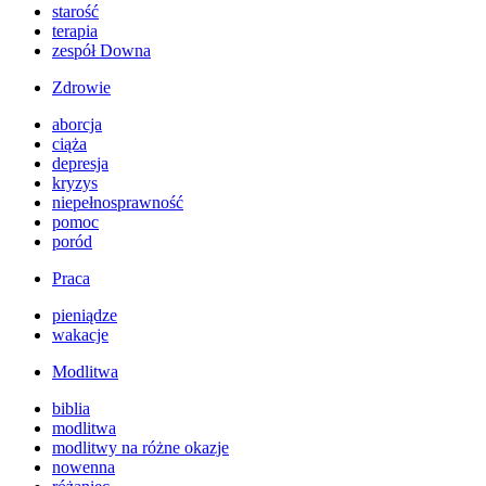
starość
terapia
zespół Downa
Zdrowie
aborcja
ciąża
depresja
kryzys
niepełnosprawność
pomoc
poród
Praca
pieniądze
wakacje
Modlitwa
biblia
modlitwa
modlitwy na różne okazje
nowenna