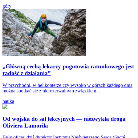
góry
„Główną cechą lekarzy pogotowia ratunkowego jest
radość z działania”
W przychodni, w helikopterze czy wysoko w górach każdego dnia
można spotkać się z nierozerwalnym związkiem...
nauka
Od wojska do sal lekcyjnych — niezwykła droga
Oliviera Lamorila
Były oficer, dziś dyrektor Instytutu Najświętszego Serca (Sacré-