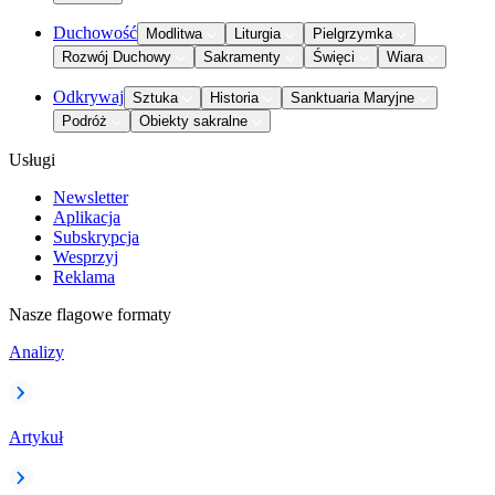
Duchowość
Modlitwa
Liturgia
Pielgrzymka
Rozwój Duchowy
Sakramenty
Święci
Wiara
Odkrywaj
Sztuka
Historia
Sanktuaria Maryjne
Podróż
Obiekty sakralne
Usługi
Newsletter
Aplikacja
Subskrypcja
Wesprzyj
Reklama
Nasze flagowe formaty
Analizy
Artykuł