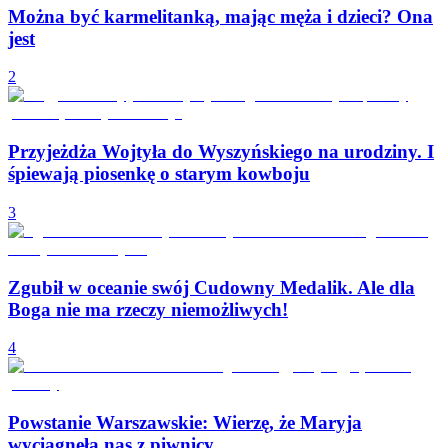
Można być karmelitanką, mając męża i dzieci? Ona
jest
2
Przyjeżdża Wojtyła do Wyszyńskiego na urodziny. I
śpiewają piosenkę o starym kowboju
3
Zgubił w oceanie swój Cudowny Medalik. Ale dla
Boga nie ma rzeczy niemożliwych!
4
Powstanie Warszawskie: Wierzę, że Maryja
wyciągnęła nas z piwnicy