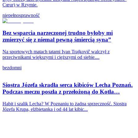
Cœur) w Rzymie.
niepełnosprawność
Bez wsparcia narzeczonej trudno byłoby mi
zmierzyć się z niemal pewną śmiercią syna”
Na sportowych matach tatami Ivan Trajkovič walczył z
przeciwnikami większymi i cięższymi od siebie....
bezdomni
Siostra Józefa skradła serca kibiców Lecha Poznań.
Podczas meczu poszła z przełożoną do Kotła…
Habit i szalik Lecha? W Poznaniu to żadna sprzeczność. Siostra
Józefa Krupa, elżbietanka i od 44 lat kibic...