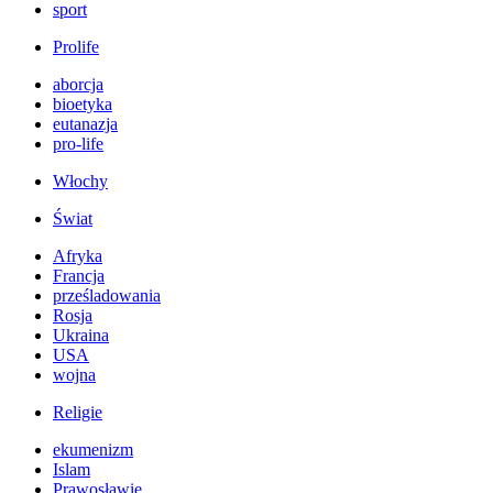
sport
Prolife
aborcja
bioetyka
eutanazja
pro-life
Włochy
Świat
Afryka
Francja
prześladowania
Rosja
Ukraina
USA
wojna
Religie
ekumenizm
Islam
Prawosławie