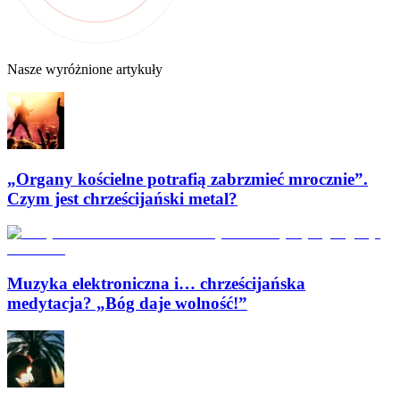
Nasze wyróżnione artykuły
„Organy kościelne potrafią zabrzmieć mrocznie”.
Czym jest chrześcijański metal?
Muzyka elektroniczna i… chrześcijańska
medytacja? „Bóg daje wolność!”