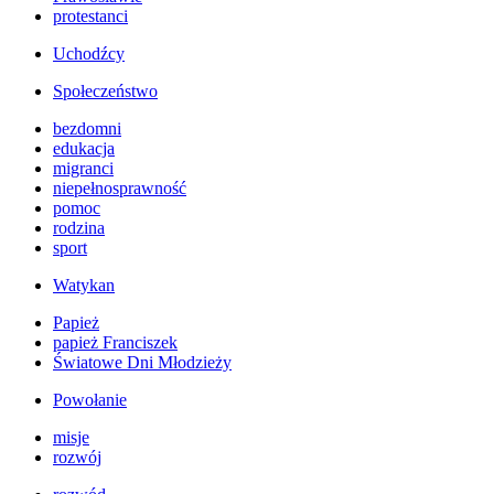
protestanci
Uchodźcy
Społeczeństwo
bezdomni
edukacja
migranci
niepełnosprawność
pomoc
rodzina
sport
Watykan
Papież
papież Franciszek
Światowe Dni Młodzieży
Powołanie
misje
rozwój