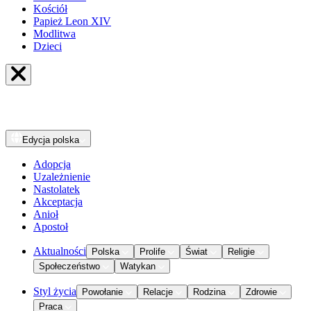
Kościół
Papież Leon XIV
Modlitwa
Dzieci
Edycja
polska
Adopcja
Uzależnienie
Nastolatek
Akceptacja
Anioł
Apostoł
Aktualności
Polska
Prolife
Świat
Religie
Społeczeństwo
Watykan
Styl życia
Powołanie
Relacje
Rodzina
Zdrowie
Praca