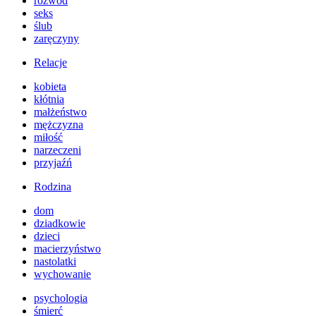
rozwód
seks
ślub
zaręczyny
Relacje
kobieta
kłótnia
małżeństwo
mężczyzna
miłość
narzeczeni
przyjaźń
Rodzina
dom
dziadkowie
dzieci
macierzyństwo
nastolatki
wychowanie
psychologia
śmierć