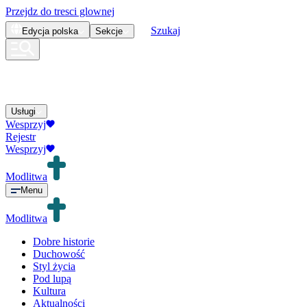
Przejdz do tresci glownej
Szukaj
Edycja
polska
Sekcje
Usługi
Wesprzyj
Rejestr
Wesprzyj
Modlitwa
Menu
Modlitwa
Dobre historie
Duchowość
Styl życia
Pod lupą
Kultura
Aktualności