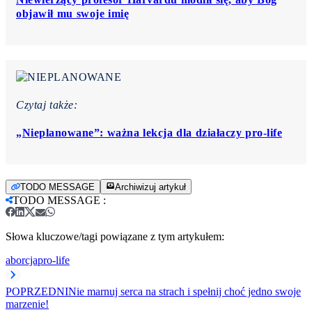
objawił mu swoje imię
Czytaj także:
„Nieplanowane”: ważna lekcja dla działaczy pro-life
TODO MESSAGE
Archiwizuj artykuł
TODO MESSAGE
:
Słowa kluczowe/tagi powiązane z tym artykułem:
aborcja
pro-life
POPRZEDNI
Nie marnuj serca na strach i spełnij choć jedno swoje
marzenie!