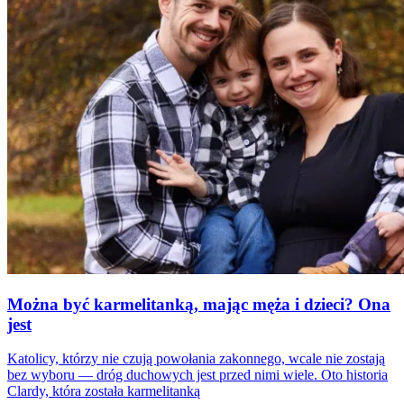
Można być karmelitanką, mając męża i dzieci? Ona
jest
Katolicy, którzy nie czują powołania zakonnego, wcale nie zostają
bez wyboru — dróg duchowych jest przed nimi wiele. Oto historia
Clardy, która została karmelitanką