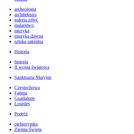
archeologia
architektura
galeria zdjęć
malarstwo
muzyka
muzyka dawna
sztuka sakralna
Historia
historia
II wojna światowa
Sanktuaria Maryjne
Częstochowa
Fatima
Guadalupe
Lourdes
Podróż
pielgrzymka
Ziemia Święta