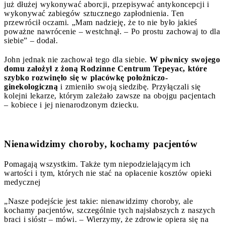
już dłużej wykonywać aborcji, przepisywać antykoncepcji i
wykonywać zabiegów sztucznego zapłodnienia. Ten
przewrócił oczami. „Mam nadzieję, że to nie było jakieś
poważne nawrócenie – westchnął. – Po prostu zachowaj to dla
siebie” – dodał.
John jednak nie zachował tego dla siebie.
W piwnicy swojego
domu założył z żoną Rodzinne Centrum Tepeyac, które
szybko rozwinęło się w placówkę położniczo-
ginekologiczną
i zmieniło swoją siedzibę. Przyłączali się
kolejni lekarze, którym zależało zawsze na obojgu pacjentach
– kobiece i jej nienarodzonym dziecku.
Nienawidzimy choroby, kochamy pacjentów
Pomagają wszystkim. Także tym niepodzielającym ich
wartości i tym, których nie stać na opłacenie kosztów opieki
medycznej
„Nasze podejście jest takie: nienawidzimy choroby, ale
kochamy pacjentów, szczególnie tych najsłabszych z naszych
braci i sióstr – mówi. – Wierzymy, że zdrowie opiera się na