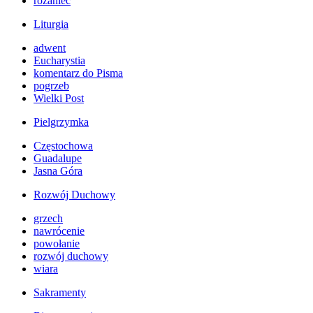
różaniec
Liturgia
adwent
Eucharystia
komentarz do Pisma
pogrzeb
Wielki Post
Pielgrzymka
Częstochowa
Guadalupe
Jasna Góra
Rozwój Duchowy
grzech
nawrócenie
powołanie
rozwój duchowy
wiara
Sakramenty