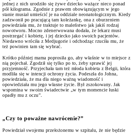
jednej z nich urodziło się żywe dziecko ważące nieco ponad
pół kilograma. Zgodnie z prawem obowiązującym w jego
stanie musiał umieścić je na oddziale neonatologicznym. Kiedy
zadzwonił po pracującą tam koleżankę, ona z oburzeniem
powiedziała mu, że traktuje to maleństwo jak jakiś rodzaj
nowotworu. Mocno zdenerwowana dodała, że lekarz musi
postrzegać i kobietę, i jej dziecko jako swoich pacjentów.
Niedawno wróciła z Medjugorie i odchodząc rzuciła mu, że
też powinien tam się wybrać.
Krótko później mama poprosiła go, aby właśnie w to miejsce z
nią pojechał. Zgodził się tylko po to, żeby sprawić jej
przyjemność. Przyjechała tam też młoda kobieta z Belgii, która
modliła się w intencji ochrony życia. Podeszła do Johna,
powiedziała, że ma dla niego ważną wiadomość i
opowiedziała mu jego własne życie. Był zszokowany. Jak
wspomina w swoim świadectwie „w tym momencie łuski
opadły mu z oczu”.
„Czy to poważne nawrócenie?”
Powiedział swojemu przełożonemu w szpitalu, że nie będzie