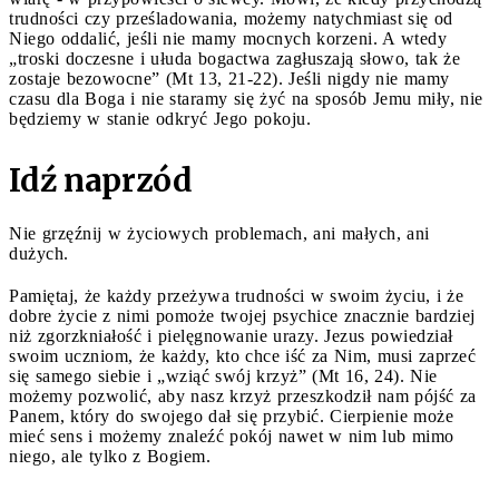
trudności czy prześladowania, możemy natychmiast się od
Niego oddalić, jeśli nie mamy mocnych korzeni. A wtedy
„troski doczesne i ułuda bogactwa zagłuszają słowo, tak że
zostaje bezowocne” (Mt 13, 21-22). Jeśli nigdy nie mamy
czasu dla Boga i nie staramy się żyć na sposób Jemu miły, nie
będziemy w stanie odkryć Jego pokoju.
Idź naprzód
Nie grzęźnij w życiowych problemach, ani małych, ani
dużych.
Pamiętaj, że każdy przeżywa trudności w swoim życiu, i że
dobre życie z nimi pomoże twojej psychice znacznie bardziej
niż zgorzkniałość i pielęgnowanie urazy. Jezus powiedział
swoim uczniom, że każdy, kto chce iść za Nim, musi zaprzeć
się samego siebie i „wziąć swój krzyż” (Mt 16, 24). Nie
możemy pozwolić, aby nasz krzyż przeszkodził nam pójść za
Panem, który do swojego dał się przybić. Cierpienie może
mieć sens i możemy znaleźć pokój nawet w nim lub mimo
niego, ale tylko z Bogiem.