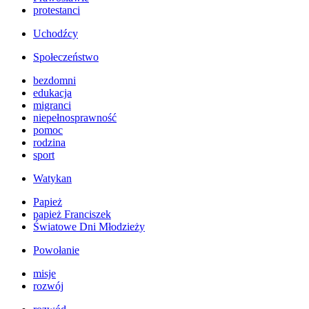
protestanci
Uchodźcy
Społeczeństwo
bezdomni
edukacja
migranci
niepełnosprawność
pomoc
rodzina
sport
Watykan
Papież
papież Franciszek
Światowe Dni Młodzieży
Powołanie
misje
rozwój