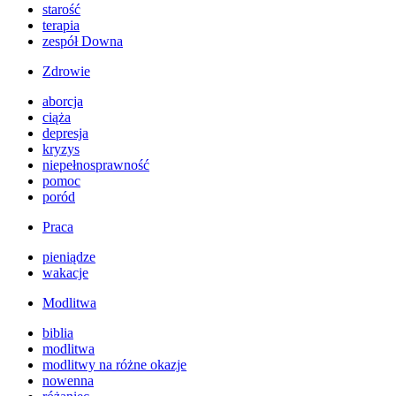
starość
terapia
zespół Downa
Zdrowie
aborcja
ciąża
depresja
kryzys
niepełnosprawność
pomoc
poród
Praca
pieniądze
wakacje
Modlitwa
biblia
modlitwa
modlitwy na różne okazje
nowenna