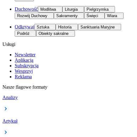
Duchowość
Modlitwa
Liturgia
Pielgrzymka
Rozwój Duchowy
Sakramenty
Święci
Wiara
Odkrywaj
Sztuka
Historia
Sanktuaria Maryjne
Podróż
Obiekty sakralne
Usługi
Newsletter
Aplikacja
Subskrypcja
Wesprzyj
Reklama
Nasze flagowe formaty
Analizy
Artykuł