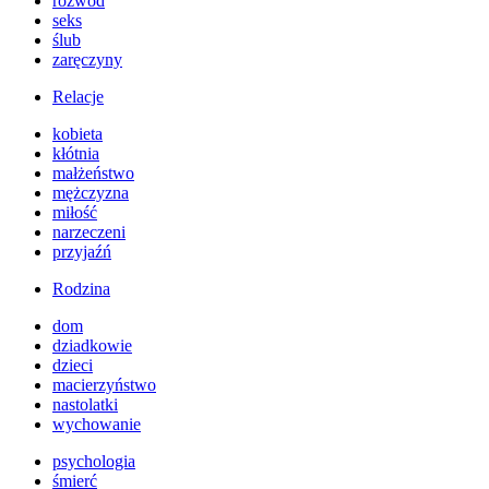
rozwód
seks
ślub
zaręczyny
Relacje
kobieta
kłótnia
małżeństwo
mężczyzna
miłość
narzeczeni
przyjaźń
Rodzina
dom
dziadkowie
dzieci
macierzyństwo
nastolatki
wychowanie
psychologia
śmierć