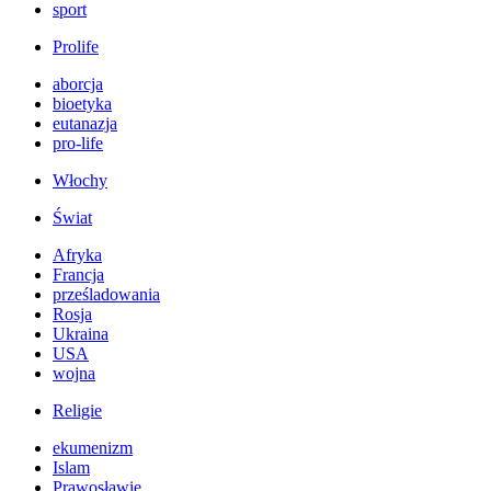
sport
Prolife
aborcja
bioetyka
eutanazja
pro-life
Włochy
Świat
Afryka
Francja
prześladowania
Rosja
Ukraina
USA
wojna
Religie
ekumenizm
Islam
Prawosławie