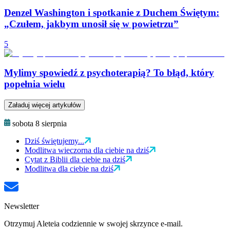
Denzel Washington i spotkanie z Duchem Świętym:
„Czułem, jakbym unosił się w powietrzu”
5
Mylimy spowiedź z psychoterapią? To błąd, który
popełnia wielu
Załaduj więcej artykułów
sobota 8 sierpnia
Dziś świętujemy...
Modlitwa wieczorna dla ciebie na dziś
Cytat z Biblii dla ciebie na dziś
Modlitwa dla ciebie na dziś
Newsletter
Otrzymuj Aleteia codziennie w swojej skrzynce e-mail.