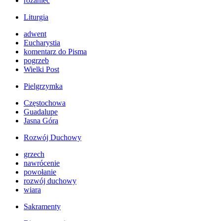
różaniec
Liturgia
adwent
Eucharystia
komentarz do Pisma
pogrzeb
Wielki Post
Pielgrzymka
Częstochowa
Guadalupe
Jasna Góra
Rozwój Duchowy
grzech
nawrócenie
powołanie
rozwój duchowy
wiara
Sakramenty