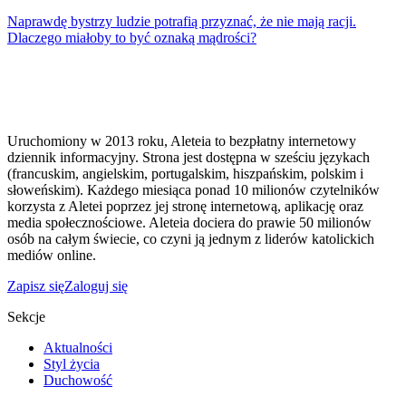
Naprawdę bystrzy ludzie potrafią przyznać, że nie mają racji.
Dlaczego miałoby to być oznaką mądrości?
Uruchomiony w 2013 roku, Aleteia to bezpłatny internetowy
dziennik informacyjny. Strona jest dostępna w sześciu językach
(francuskim, angielskim, portugalskim, hiszpańskim, polskim i
słoweńskim). Każdego miesiąca ponad 10 milionów czytelników
korzysta z Aletei poprzez jej stronę internetową, aplikację oraz
media społecznościowe. Aleteia dociera do prawie 50 milionów
osób na całym świecie, co czyni ją jednym z liderów katolickich
mediów online.
Zapisz się
Zaloguj się
Sekcje
Aktualności
Styl życia
Duchowość