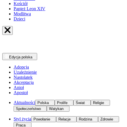
Kościół
Papież Leon XIV
Modlitwa
Dzieci
Edycja
polska
Adopcja
Uzależnienie
Nastolatek
Akceptacja
Anioł
Apostoł
Aktualności
Polska
Prolife
Świat
Religie
Społeczeństwo
Watykan
Styl życia
Powołanie
Relacje
Rodzina
Zdrowie
Praca