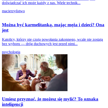
doświadczać ich może każdy z nas. Wiele technik...
macierzyństwo
Można być karmelitanką, mając męża i dzieci? Ona
jest
Katolicy, którzy nie czują powołania zakonnego, wcale nie zostają
bez wyboru — dróg duchowych jest przed nimi...
psychologia
Umiesz przyznać, że możesz się mylić? To oznaka
inteligencji