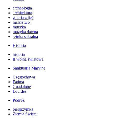
archeologia
architektura
galeria zdjęć
malarstwo
muzyka
muzyka dawna
sztuka sakralna
Historia
historia
II wojna światowa
Sanktuaria Maryjne
Częstochowa
Fatima
Guadalupe
Lourdes
Podróż
pielgrzymka
Ziemia Święta