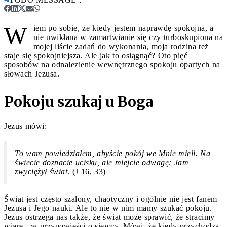
W
iem po sobie, że kiedy jestem naprawdę spokojna, a
nie uwikłana w zamartwianie się czy turboskupiona na
mojej liście zadań do wykonania, moja rodzina też
staje się spokojniejsza. Ale jak to osiągnąć? Oto pięć
sposobów na odnalezienie wewnętrznego spokoju opartych na
słowach Jezusa.
Pokoju szukaj u Boga
Jezus mówi:
To wam powiedziałem, abyście pokój we Mnie mieli. Na
świecie doznacie ucisku, ale miejcie odwagę: Jam
zwyciężył świat
. (J 16, 33)
Świat jest często szalony, chaotyczny i ogólnie nie jest fanem
Jezusa i Jego nauki. Ale to nie w nim mamy szukać pokoju.
Jezus ostrzega nas także, że świat może sprawić, że stracimy
wiarę - w przypowieści o siewcy. Mówi, że kiedy przychodzą