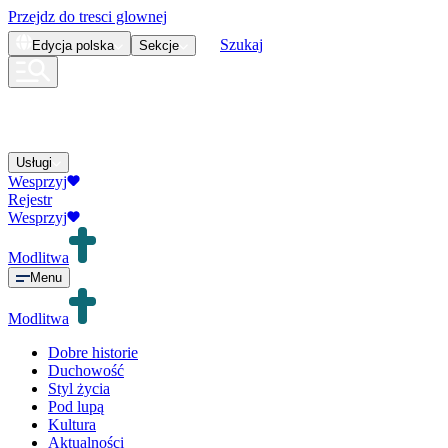
Przejdz do tresci glownej
Szukaj
Edycja
polska
Sekcje
Usługi
Wesprzyj
Rejestr
Wesprzyj
Modlitwa
Menu
Modlitwa
Dobre historie
Duchowość
Styl życia
Pod lupą
Kultura
Aktualności