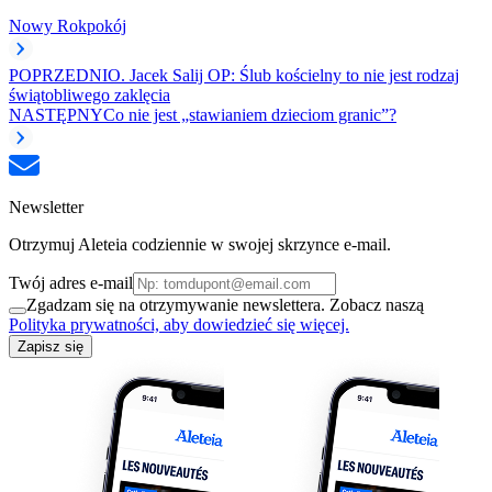
Nowy Rok
pokój
POPRZEDNI
O. Jacek Salij OP: Ślub kościelny to nie jest rodzaj
świątobliwego zaklęcia
NASTĘPNY
Co nie jest „stawianiem dzieciom granic”?
Newsletter
Otrzymuj Aleteia codziennie w swojej skrzynce e-mail.
Twój adres e-mail
Zgadzam się na otrzymywanie newslettera. Zobacz naszą
Polityka prywatności, aby dowiedzieć się więcej.
Zapisz się