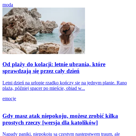
moda
Od plaży do kolacji: letnie ubrania, które
sprawdzają się przez cały dzień
Letni dzień na urlopie rzadko kończy się na jednym planie. Rano
plaża, później spacer po mieście, obiad w...
emocje
Gdy masz atak niepokoju, możesz zrobić kilka
prostych rzeczy [wersja dla katolików]
Napady paniki, niepokoju są częstym następstwem traum, ale