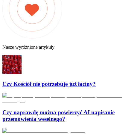
Nasze wyróżnione artykuły
Czy Kościół nie potrzebuje już łaciny?
Czy naprawdę można powierzyć AI napisanie
przemówienia weselnego?