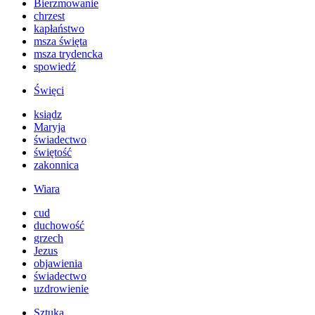
Bierzmowanie
chrzest
kapłaństwo
msza święta
msza trydencka
spowiedź
Święci
ksiądz
Maryja
świadectwo
świętość
zakonnica
Wiara
cud
duchowość
grzech
Jezus
objawienia
świadectwo
uzdrowienie
Sztuka