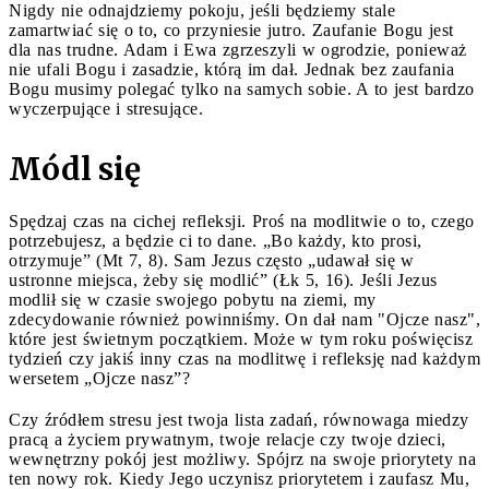
Nigdy nie odnajdziemy pokoju, jeśli będziemy stale
zamartwiać się o to, co przyniesie jutro. Zaufanie Bogu jest
dla nas trudne. Adam i Ewa zgrzeszyli w ogrodzie, ponieważ
nie ufali Bogu i zasadzie, którą im dał. Jednak bez zaufania
Bogu musimy polegać tylko na samych sobie. A to jest bardzo
wyczerpujące i stresujące.
Módl się
Spędzaj czas na cichej refleksji. Proś na modlitwie o to, czego
potrzebujesz, a będzie ci to dane. „Bo każdy, kto prosi,
otrzymuje” (Mt 7, 8). Sam Jezus często „udawał się w
ustronne miejsca, żeby się modlić” (Łk 5, 16). Jeśli Jezus
modlił się w czasie swojego pobytu na ziemi, my
zdecydowanie również powinniśmy. On dał nam "Ojcze nasz",
które jest świetnym początkiem. Może w tym roku poświęcisz
tydzień czy jakiś inny czas na modlitwę i refleksję nad każdym
wersetem „Ojcze nasz”?
Czy źródłem stresu jest twoja lista zadań, równowaga miedzy
pracą a życiem prywatnym, twoje relacje czy twoje dzieci,
wewnętrzny pokój jest możliwy. Spójrz na swoje priorytety na
ten nowy rok. Kiedy Jego uczynisz priorytetem i zaufasz Mu,