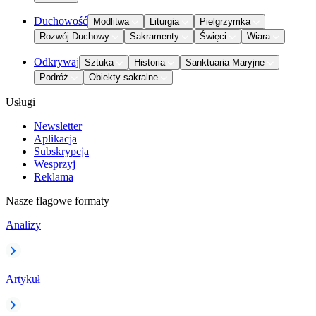
Duchowość
Modlitwa
Liturgia
Pielgrzymka
Rozwój Duchowy
Sakramenty
Święci
Wiara
Odkrywaj
Sztuka
Historia
Sanktuaria Maryjne
Podróż
Obiekty sakralne
Usługi
Newsletter
Aplikacja
Subskrypcja
Wesprzyj
Reklama
Nasze flagowe formaty
Analizy
Artykuł