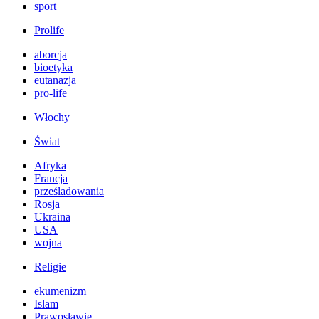
sport
Prolife
aborcja
bioetyka
eutanazja
pro-life
Włochy
Świat
Afryka
Francja
prześladowania
Rosja
Ukraina
USA
wojna
Religie
ekumenizm
Islam
Prawosławie