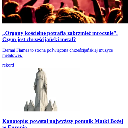
„Organy kościelne potrafią zabrzmieć mrocznie”.
Czym jest chrześcijański metal?
Eternal Flames to strona poświęcona chrześcijańskiej muzyce
metalowej.
rekord
Konotopie: powstał najwyższy pomnik Matki Bożej
w Europie