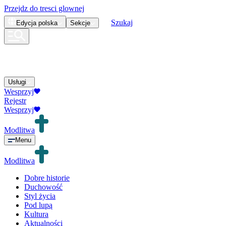
Przejdz do tresci glownej
Szukaj
Edycja
polska
Sekcje
Usługi
Wesprzyj
Rejestr
Wesprzyj
Modlitwa
Menu
Modlitwa
Dobre historie
Duchowość
Styl życia
Pod lupą
Kultura
Aktualności