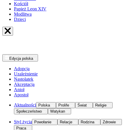
Kościół
Papież Leon XIV
Modlitwa
Dzieci
Edycja
polska
Adopcja
Uzależnienie
Nastolatek
Akceptacja
Anioł
Apostoł
Aktualności
Polska
Prolife
Świat
Religie
Społeczeństwo
Watykan
Styl życia
Powołanie
Relacje
Rodzina
Zdrowie
Praca