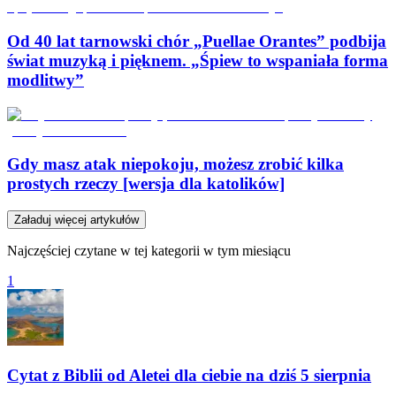
Od 40 lat tarnowski chór „Puellae Orantes” podbija
świat muzyką i pięknem. „Śpiew to wspaniała forma
modlitwy”
Gdy masz atak niepokoju, możesz zrobić kilka
prostych rzeczy [wersja dla katolików]
Załaduj więcej artykułów
Najczęściej czytane w tej kategorii w tym miesiącu
1
Cytat z Biblii od Aletei dla ciebie na dziś 5 sierpnia