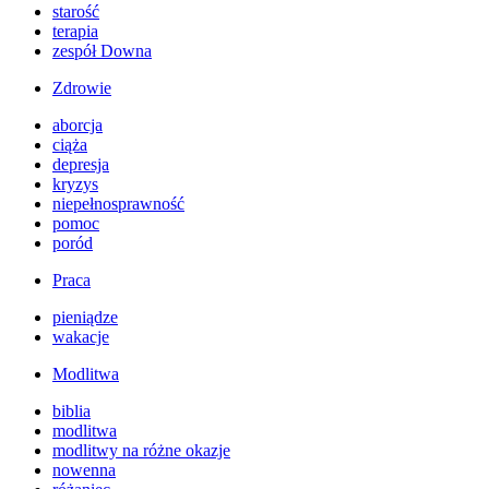
starość
terapia
zespół Downa
Zdrowie
aborcja
ciąża
depresja
kryzys
niepełnosprawność
pomoc
poród
Praca
pieniądze
wakacje
Modlitwa
biblia
modlitwa
modlitwy na różne okazje
nowenna