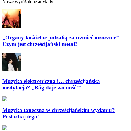
Nasze wyróżnione artykuły
„Organy kościelne potrafią zabrzmieć mrocznie”.
Czym jest chrześcijański metal?
Muzyka elektroniczna i… chrześcijańska
medytacja? „Bóg daje wolność!”
Muzyka taneczna w chrześcijańskim wydaniu?
Posłuchaj tego!