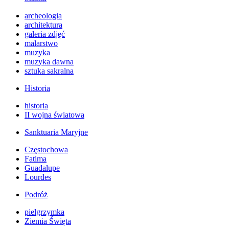
archeologia
architektura
galeria zdjęć
malarstwo
muzyka
muzyka dawna
sztuka sakralna
Historia
historia
II wojna światowa
Sanktuaria Maryjne
Częstochowa
Fatima
Guadalupe
Lourdes
Podróż
pielgrzymka
Ziemia Święta