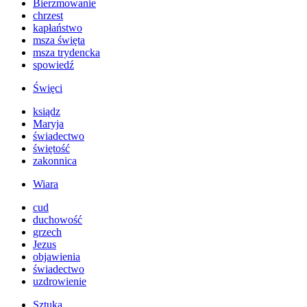
Bierzmowanie
chrzest
kapłaństwo
msza święta
msza trydencka
spowiedź
Święci
ksiądz
Maryja
świadectwo
świętość
zakonnica
Wiara
cud
duchowość
grzech
Jezus
objawienia
świadectwo
uzdrowienie
Sztuka