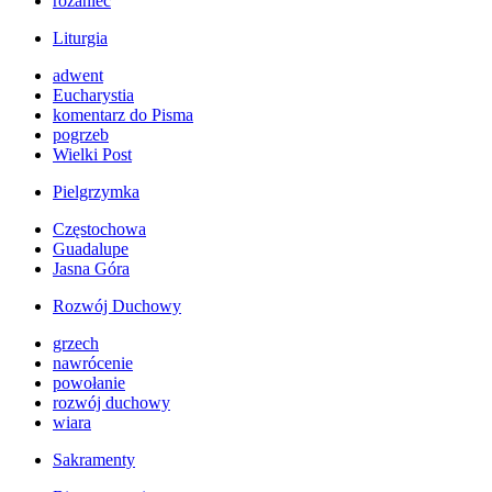
różaniec
Liturgia
adwent
Eucharystia
komentarz do Pisma
pogrzeb
Wielki Post
Pielgrzymka
Częstochowa
Guadalupe
Jasna Góra
Rozwój Duchowy
grzech
nawrócenie
powołanie
rozwój duchowy
wiara
Sakramenty