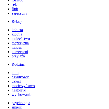
rozwód
seks
ślub
zaręczyny
Relacje
kobieta
kłótnia
małżeństwo
mężczyzna
miłość
narzeczeni
przyjaźń
Rodzina
dom
dziadkowie
dzieci
macierzyństwo
nastolatki
wychowanie
psychologia
śmierć