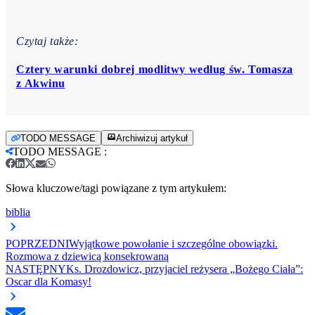
Czytaj także:
Cztery warunki dobrej modlitwy według św. Tomasza
z Akwinu
TODO MESSAGE
Archiwizuj artykuł
TODO MESSAGE
:
Słowa kluczowe/tagi powiązane z tym artykułem:
biblia
POPRZEDNI
Wyjątkowe powołanie i szczególne obowiązki.
Rozmowa z dziewicą konsekrowaną
NASTĘPNY
Ks. Drozdowicz, przyjaciel reżysera „Bożego Ciała”:
Oscar dla Komasy!