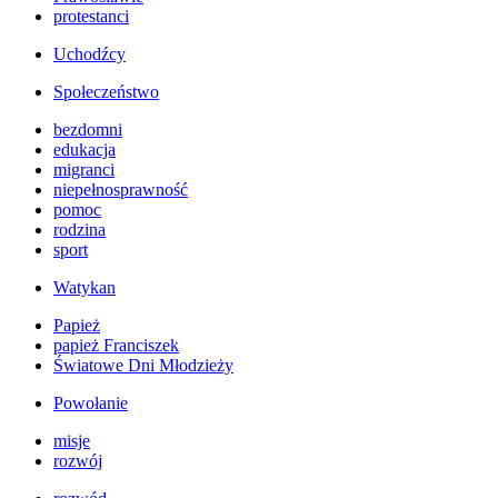
protestanci
Uchodźcy
Społeczeństwo
bezdomni
edukacja
migranci
niepełnosprawność
pomoc
rodzina
sport
Watykan
Papież
papież Franciszek
Światowe Dni Młodzieży
Powołanie
misje
rozwój