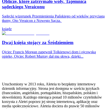
Oblicze, które zatrzymało woły. Tajemnica
sądeckiego Veraiconu
Sądecki wizerunek Przemienienia Pańskiego od wieków przyciąga
tłumy. Oto Veraicon z Nowego Sącza.
ksiądz
Dwaj księża stojący za Śródziemiem
Ojciec Francis Morgan zapewnił Tolkienowi dom i ojcowską
opiekę. Ojciec Robert Murray dał mu słowa, dzięki...
Uruchomiony w 2013 roku, Aleteia to bezpłatny internetowy
dziennik informacyjny. Strona jest dostępna w sześciu językach
(francuskim, angielskim, portugalskim, hiszpańskim, polskim i
słoweńskim). Każdego miesiąca ponad 10 milionów czytelników
korzysta z Aletei poprzez jej stronę internetową, aplikację oraz
media społecznościowe. Aleteia dociera do prawie 50 milionów