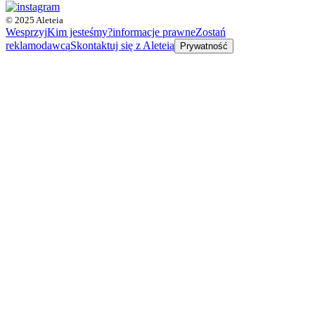
© 2025 Aleteia
Wesprzyj
Kim jesteśmy?
informacje prawne
Zostań
reklamodawcą
Skontaktuj się z Aleteią
Prywatność