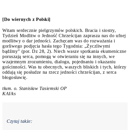
[Do wiernych z Polski]
Witam serdecznie pielgrzymów polskich. Bracia i siostry,
Tydzień Modlitw o Jedność Chrześcijan zaprasza nas do ufnej
modlitwy o dar jedności. Zachęcam was do rozważania i
gorliwego podjęcia hasła tego Tygodnia: „Życzliwymi
bądźmy” (por. Dz 28, 2). Niech wasze spotkania ekumeniczne
poruszają serca, pomogą w otwieraniu się na innych, we
wzajemnym zrozumieniu, dialogu, pojednaniu i okazaniu
gościnności. Was tu obecnych, waszych bliskich i tych, którzy
oddają się posłudze na rzecz jedności chrześcijan, z serca
błogosławię.
tłum. o. Stanisław Tasiemski OP
KAI/ks
Czytaj także: