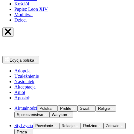
Kościół
Papież Leon XIV
Modlitwa
Dzieci
Edycja
polska
Adopcja
Uzależnienie
Nastolatek
Akceptacja
Anioł
Apostoł
Aktualności
Polska
Prolife
Świat
Religie
Społeczeństwo
Watykan
Styl życia
Powołanie
Relacje
Rodzina
Zdrowie
Praca