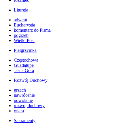
różaniec
Liturgia
adwent
Eucharystia
komentarz do Pisma
pogrzeb
Wielki Post
Pielgrzymka
Częstochowa
Guadalupe
Jasna Góra
Rozwój Duchowy
grzech
nawrócenie
powołanie
rozwój duchowy
wiara
Sakramenty