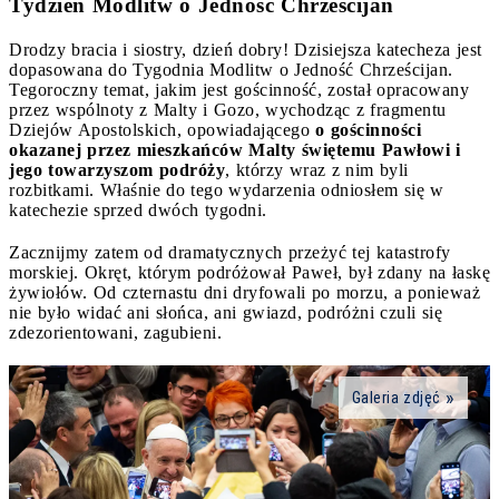
Tydzień Modlitw o Jedność Chrześcijan
Drodzy bracia i siostry, dzień dobry! Dzisiejsza katecheza jest
dopasowana do Tygodnia Modlitw o Jedność Chrześcijan.
Tegoroczny temat, jakim jest gościnność, został opracowany
przez wspólnoty z Malty i Gozo, wychodząc z fragmentu
Dziejów Apostolskich, opowiadającego
o gościnności
okazanej przez mieszkańców Malty świętemu Pawłowi i
jego towarzyszom podróży
, którzy wraz z nim byli
rozbitkami. Właśnie do tego wydarzenia odniosłem się w
katechezie sprzed dwóch tygodni.
Zacznijmy zatem od dramatycznych przeżyć tej katastrofy
morskiej. Okręt, którym podróżował Paweł, był zdany na łaskę
żywiołów. Od czternastu dni dryfowali po morzu, a ponieważ
nie było widać ani słońca, ani gwiazd, podróżni czuli się
zdezorientowani, zagubieni.
Galeria zdjęć