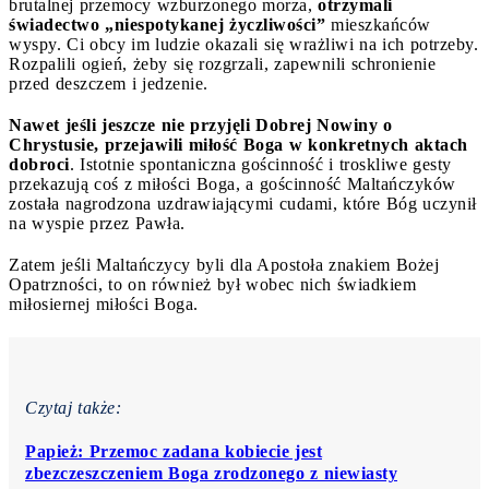
brutalnej przemocy wzburzonego morza,
otrzymali
świadectwo „niespotykanej życzliwości”
mieszkańców
wyspy. Ci obcy im ludzie okazali się wrażliwi na ich potrzeby.
Rozpalili ogień, żeby się rozgrzali, zapewnili schronienie
przed deszczem i jedzenie.
Nawet jeśli jeszcze nie przyjęli Dobrej Nowiny o
Chrystusie, przejawili miłość Boga w konkretnych aktach
dobroci
. Istotnie spontaniczna gościnność i troskliwe gesty
przekazują coś z miłości Boga, a gościnność Maltańczyków
została nagrodzona uzdrawiającymi cudami, które Bóg uczynił
na wyspie przez Pawła.
Zatem jeśli Maltańczycy byli dla Apostoła znakiem Bożej
Opatrzności, to on również był wobec nich świadkiem
miłosiernej miłości Boga.
Czytaj także:
Papież: Przemoc zadana kobiecie jest
zbezczeszczeniem Boga zrodzonego z niewiasty