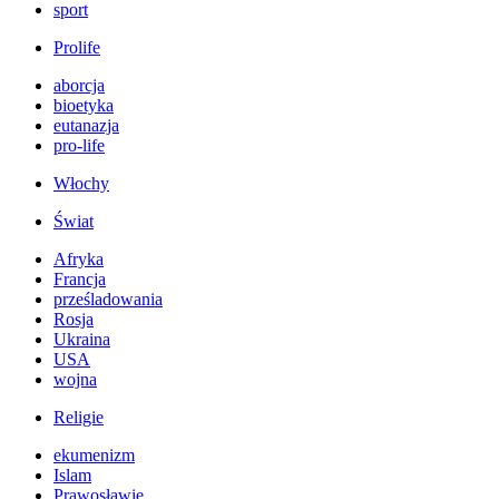
sport
Prolife
aborcja
bioetyka
eutanazja
pro-life
Włochy
Świat
Afryka
Francja
prześladowania
Rosja
Ukraina
USA
wojna
Religie
ekumenizm
Islam
Prawosławie