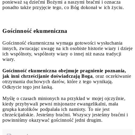
ponieważ są dziećmi Bożymi a naszymi braćmi i oznacza
ponadto także przyjęcie tego, co Bóg dokonał w ich życiu.
Gościnność ekumeniczna
Gościnność ekumeniczna wymaga gotowości wysłuchania
innych, zwracając uwagę na ich osobiste historie wiary i dzieje
ich wspólnoty, wspólnoty wiary o innej niż nasza tradycji
wiary.
Gościnność ekumeniczna obejmuje pragnienie poznania,
jak inni chrześcijanie doświadczają Boga
, oraz oczekiwanie
otrzymania duchowych darów, które z tego wynikają.
Odkrycie tego jest łaską.
Myślę o czasach minionych na przykład w mojej ojczyźnie,
kiedy przybywali pewni misjonarze ewangelikalni, mała
grupka katolików podpalała ich namioty. To nie jest
chrześcijańskie. Jesteśmy braćmi. Wszyscy jesteśmy braćmi i
powinniśmy okazywać gościnność jedni drugim.