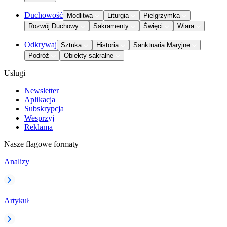
Duchowość
Modlitwa
Liturgia
Pielgrzymka
Rozwój Duchowy
Sakramenty
Święci
Wiara
Odkrywaj
Sztuka
Historia
Sanktuaria Maryjne
Podróż
Obiekty sakralne
Usługi
Newsletter
Aplikacja
Subskrypcja
Wesprzyj
Reklama
Nasze flagowe formaty
Analizy
Artykuł