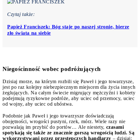
Czytaj także:
Papież Franciszek: Bóg staje po naszej stronie, bierze
zło świata na siebie
Niegościnność wobec podróżujących
Dzisiaj morze, na którym rozbili się Paweł i jego towarzysze,
jest po raz kolejny niebezpiecznym miejscem dla życia innych
żeglujących. Na całym świecie migrujący mężczyźni i kobiety
podejmują ryzykowne podróże, aby uciec od przemocy, uciec
od wojny, aby uciec od ubóstwa.
Podobnie jak Paweł i jego towarzysze doświadczają
obojętności, wrogości pustyni, rzek, mórz. Wiele razy nie
pozwalają im przybić do portów… Ale niestety,
czasami
spotykają się także ze znacznie gorszą wrogością ludzi. Są
wykorzystywani przez przestępczych handlarzy
– dzisiaj;