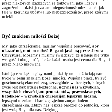
przez niektórych rządzących są traktowani jako liczby i
zagrożenie – dzisiaj; czasami niegościnność odrzuca ich jak
fale w kierunku ubóstwa lub niebezpieczeństw, przed którymi
uciekli.
Być znakiem miłości Bożej
My, jako chrześcijanie, musimy wspólnie pracować,
aby
ukazać migrantom miłość Boga objawioną przez Jezusa
Chrystusa
. Możemy i musimy świadczyć, że istnieje nie tylko
wrogość i obojętność, ale że każda osoba jest cenna dla Boga i
przez Niego miłowana.
Istniejące wciąż między nami podziały uniemożliwiają nam
bycie w pełni znakiem Bożej miłości. Wspólna praca, by żyć
gościnnością ekumeniczną, szczególnie wobec tych, których
życie jest najbardziej bezbronne,
uczyni nas wszystkich,
wszystkich chrześcijan: protestantów, prawosławnych,
katolików – wszystkich chrześcijan lepszymi ludźmi
,
lepszymi uczniami i bardziej zjednoczonym ludem
chrześcijańskim. Zbliży nas jeszcze bardziej do jedności, która
jest wolą Boga dla nas. Dziękuję.