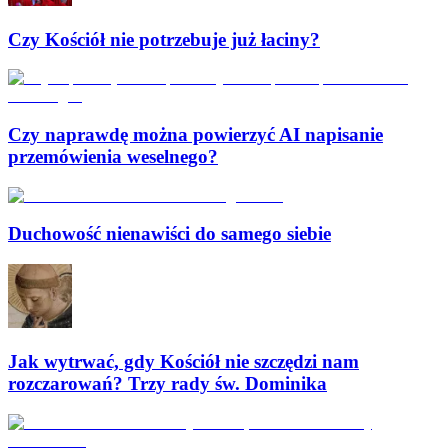
Czy Kościół nie potrzebuje już łaciny?
Czy naprawdę można powierzyć AI napisanie
przemówienia weselnego?
Duchowość nienawiści do samego siebie
Jak wytrwać, gdy Kościół nie szczędzi nam
rozczarowań? Trzy rady św. Dominika