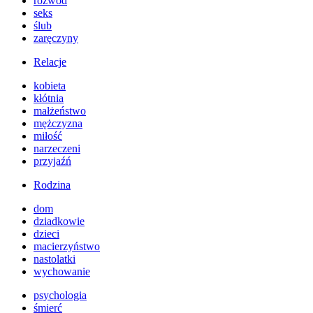
rozwód
seks
ślub
zaręczyny
Relacje
kobieta
kłótnia
małżeństwo
mężczyzna
miłość
narzeczeni
przyjaźń
Rodzina
dom
dziadkowie
dzieci
macierzyństwo
nastolatki
wychowanie
psychologia
śmierć