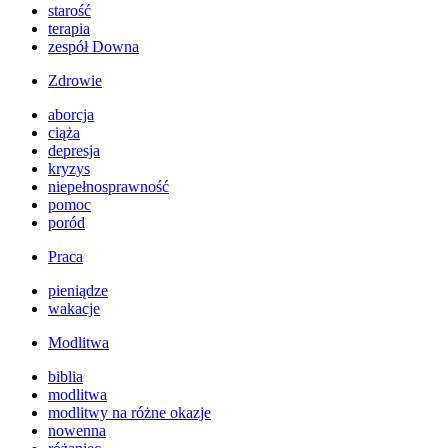
starość
terapia
zespół Downa
Zdrowie
aborcja
ciąża
depresja
kryzys
niepełnosprawność
pomoc
poród
Praca
pieniądze
wakacje
Modlitwa
biblia
modlitwa
modlitwy na różne okazje
nowenna