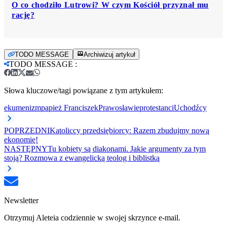
O co chodziło Lutrowi? W czym Kościół przyznał mu
rację?
TODO MESSAGE
Archiwizuj artykuł
TODO MESSAGE
:
Słowa kluczowe/tagi powiązane z tym artykułem:
ekumenizm
papież Franciszek
Prawosławie
protestanci
Uchodźcy
POPRZEDNI
Katoliccy przedsiębiorcy: Razem zbudujmy nową
ekonomię!
NASTĘPNY
Tu kobiety są diakonami. Jakie argumenty za tym
stoją? Rozmowa z ewangelicką teolog i biblistką
Newsletter
Otrzymuj Aleteia codziennie w swojej skrzynce e-mail.