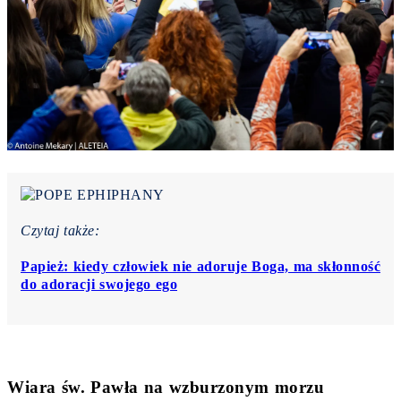
Czytaj także:
Papież: kiedy człowiek nie adoruje Boga, ma skłonność
do adoracji swojego ego
Wiara św. Pawła na wzburzonym morzu