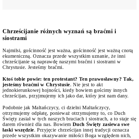
Chrześcijanie różnych wyznań są braćmi i
siostrami
Najmilsi, gościnność jest ważna, gościnność jest ważną cnotą
ekumeniczną. Oznacza przede wszystkim uznanie, że inni
chrześcijanie są naprawdę naszymi braćmi i siostrami w
Chrystusie. Jesteśmy braćmi.
Ktoś tobie powie: ten protestant? Ten prawosławny? Tak,
jesteśmy braćmi w Chrystusie
. Nie jest to akt
jednokierunkowej hojności, kiedy bowiem gościmy innych
chrześcijan, przyjmujemy ich jako dar, który jest nam dany.
Podobnie jak Maltańczycy, ci dzielni Maltańczycy,
otrzymujemy odpłatę, ponieważ otrzymujemy to, co Duch
Święty zasiał w tych naszych braciach i siostrach, a to staje się
darem również dla nas. Bowiem
Duch Święty zasiewa swe
łaski wszędzie
. Przyjęcie chrześcijan innej tradycji oznacza
przede wszystkim okazywanie miłości Boga względem nich,