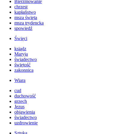
Bierzmowanie
chrzest
kapłaństwo
msza święta
msza trydencka
spowiedź
Święci
ksiądz
Maryja
świadectwo
świętość
zakonnica
Wiara
cud
duchowość
grzech
Jezus
objawienia
świadectwo
uzdrowienie
Sztuka