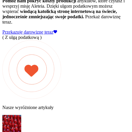
Pomóż nam pokryć koszty produkcji
artykułów, które czytasz i
wesprzyj misję Aleteia. Dzięki ulgom podatkowym możesz
wspierać
wiodącą katolicką stronę internetową na świecie,
jednocześnie zmniejszając swoje podatki.
Przekaż darowiznę
teraz.
Przekazuję darowiznę teraz
( Z ulgą podatkową )
Nasze wyróżnione artykuły