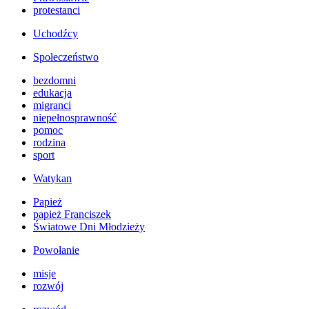
protestanci
Uchodźcy
Społeczeństwo
bezdomni
edukacja
migranci
niepełnosprawność
pomoc
rodzina
sport
Watykan
Papież
papież Franciszek
Światowe Dni Młodzieży
Powołanie
misje
rozwój