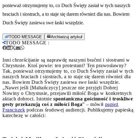
ponieważ otrzymujemy to, co Duch Święty zasiał w tych naszych
braciach i siostrach, a to staje się darem również dla nas. Bowiem
Duch Święty zasiewa swe łaski wszędzie.
TODO MESSAGE
Archiwizuj artykuł
TODO MESSAGE
:
Inni chrześcijanie są naprawdę naszymi braćmi i siostrami w
Chrystusie. Ktoś powie: ten protestant? Ten prawosławny?
Tak, ponieważ otrzymujemy to, co Duch Święty zasiał w tych
naszych braciach i siostrach, a to staje się darem również dla
nas. Bowiem Duch Święty zasiewa swe łaski wszędzie.
„Nawet jeśli [Maltańczycy] jeszcze nie przyjęli Dobrej
Nowiny o Chrystusie, przejawili miłość Boga w konkretnych
aktach dobroci. Istotnie
spontaniczna gościnność i troskliwe
gesty przekazują coś z miłości Boga
” – mówił
papież
Franciszek
podczas środowej audiencji. Publikujemy papieską
katechezę w całości: