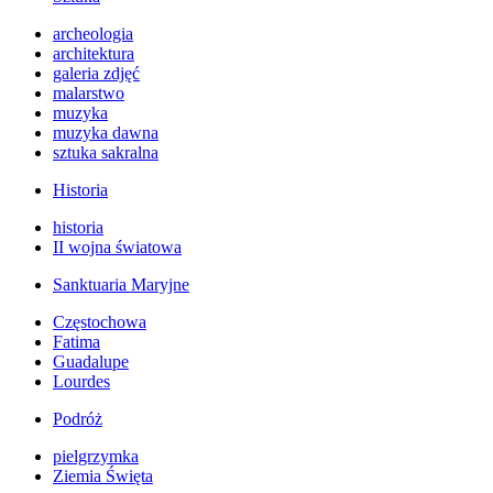
archeologia
architektura
galeria zdjęć
malarstwo
muzyka
muzyka dawna
sztuka sakralna
Historia
historia
II wojna światowa
Sanktuaria Maryjne
Częstochowa
Fatima
Guadalupe
Lourdes
Podróż
pielgrzymka
Ziemia Święta