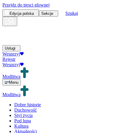
Przejdz do tresci glownej
Szukaj
Edycja
polska
Sekcje
Usługi
Wesprzyj
Rejestr
Wesprzyj
Modlitwa
Menu
Modlitwa
Dobre historie
Duchowość
Styl życia
Pod lupą
Kultura
Aktualności