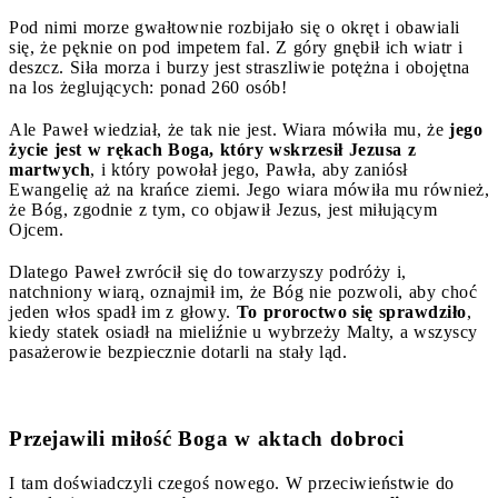
Pod nimi morze gwałtownie rozbijało się o okręt i obawiali
się, że pęknie on pod impetem fal. Z góry gnębił ich wiatr i
deszcz. Siła morza i burzy jest straszliwie potężna i obojętna
na los żeglujących: ponad 260 osób!
Ale Paweł wiedział, że tak nie jest. Wiara mówiła mu, że
jego
życie jest w rękach Boga, który wskrzesił Jezusa z
martwych
, i który powołał jego, Pawła, aby zaniósł
Ewangelię aż na krańce ziemi. Jego wiara mówiła mu również,
że Bóg, zgodnie z tym, co objawił Jezus, jest miłującym
Ojcem.
Dlatego Paweł zwrócił się do towarzyszy podróży i,
natchniony wiarą, oznajmił im, że Bóg nie pozwoli, aby choć
jeden włos spadł im z głowy.
To proroctwo się sprawdziło
,
kiedy statek osiadł na mieliźnie u wybrzeży Malty, a wszyscy
pasażerowie bezpiecznie dotarli na stały ląd.
Przejawili miłość Boga w aktach dobroci
I tam doświadczyli czegoś nowego. W przeciwieństwie do