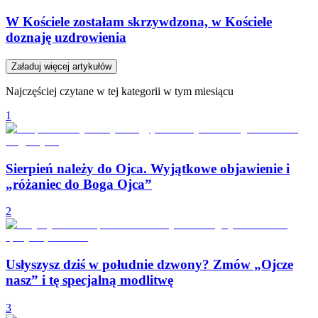
W Kościele zostałam skrzywdzona, w Kościele
doznaję uzdrowienia
Załaduj więcej artykułów
Najczęściej czytane w tej kategorii w tym miesiącu
1
Sierpień należy do Ojca. Wyjątkowe objawienie i
„różaniec do Boga Ojca”
2
Usłyszysz dziś w południe dzwony? Zmów „Ojcze
nasz” i tę specjalną modlitwę
3