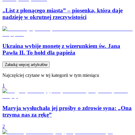
„List z płonącego miasta” – piosenka, która daje
nadzieję w okrutnej rzeczywistości
Ukraina wybije monetę z wizerunkiem św. Jana
Pawła II. To hołd dla papieża
Załaduj więcej artykułów
Najczęściej czytane w tej kategorii w tym miesiącu
1
Maryja wysłuchała jej prośby o zdrowie syna: „Ona
trzyma nas za rękę”
2