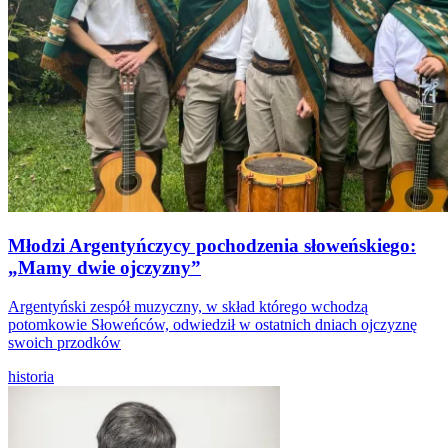
Młodzi Argentyńczycy pochodzenia słoweńskiego:
„Mamy dwie ojczyzny”
Argentyński zespół muzyczny, w skład którego wchodzą
potomkowie Słoweńców, odwiedził w ostatnich dniach ojczyznę
swoich przodków
historia