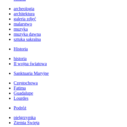
archeologia
architektura
galeria zdjęć
malarstwo
muzyka
muzyka dawna
sztuka sakralna
Historia
historia
II wojna światowa
Sanktuaria Maryjne
Częstochowa
Fatima
Guadalupe
Lourdes
Podróż
pielgrzymka
Ziemia Święta