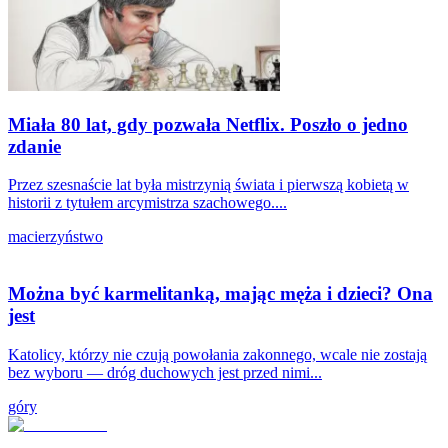
Miała 80 lat, gdy pozwała Netflix. Poszło o jedno
zdanie
Przez szesnaście lat była mistrzynią świata i pierwszą kobietą w
historii z tytułem arcymistrza szachowego....
macierzyństwo
Można być karmelitanką, mając męża i dzieci? Ona
jest
Katolicy, którzy nie czują powołania zakonnego, wcale nie zostają
bez wyboru — dróg duchowych jest przed nimi...
góry