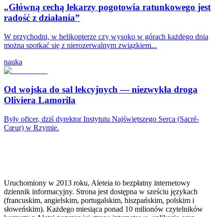
„Główną cechą lekarzy pogotowia ratunkowego jest
radość z działania”
W przychodni, w helikopterze czy wysoko w górach każdego dnia
można spotkać się z nierozerwalnym związkiem...
nauka
Od wojska do sal lekcyjnych — niezwykła droga
Oliviera Lamorila
Były oficer, dziś dyrektor Instytutu Najświętszego Serca (Sacré-
Cœur) w Rzymie.
Uruchomiony w 2013 roku, Aleteia to bezpłatny internetowy
dziennik informacyjny. Strona jest dostępna w sześciu językach
(francuskim, angielskim, portugalskim, hiszpańskim, polskim i
słoweńskim). Każdego miesiąca ponad 10 milionów czytelników