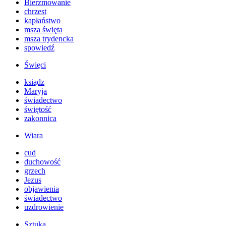
Bierzmowanie
chrzest
kapłaństwo
msza święta
msza trydencka
spowiedź
Święci
ksiądz
Maryja
świadectwo
świętość
zakonnica
Wiara
cud
duchowość
grzech
Jezus
objawienia
świadectwo
uzdrowienie
Sztuka