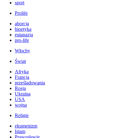
sport
Prolife
aborcja
bioetyka
eutanazja
pro-life
Włochy
Świat
Afryka
Francja
prześladowania
Rosja
Ukraina
USA
wojna
Religie
ekumenizm
Islam
Prawosławie