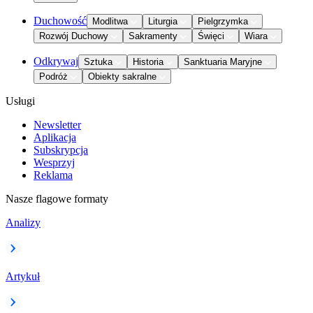
Duchowość
Modlitwa
Liturgia
Pielgrzymka
Rozwój Duchowy
Sakramenty
Święci
Wiara
Odkrywaj
Sztuka
Historia
Sanktuaria Maryjne
Podróż
Obiekty sakralne
Usługi
Newsletter
Aplikacja
Subskrypcja
Wesprzyj
Reklama
Nasze flagowe formaty
Analizy
Artykuł