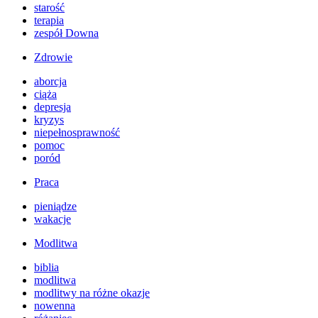
starość
terapia
zespół Downa
Zdrowie
aborcja
ciąża
depresja
kryzys
niepełnosprawność
pomoc
poród
Praca
pieniądze
wakacje
Modlitwa
biblia
modlitwa
modlitwy na różne okazje
nowenna