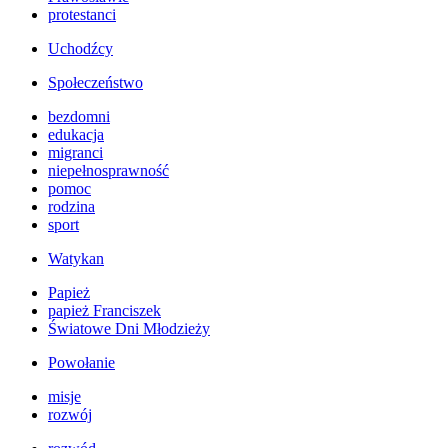
protestanci
Uchodźcy
Społeczeństwo
bezdomni
edukacja
migranci
niepełnosprawność
pomoc
rodzina
sport
Watykan
Papież
papież Franciszek
Światowe Dni Młodzieży
Powołanie
misje
rozwój