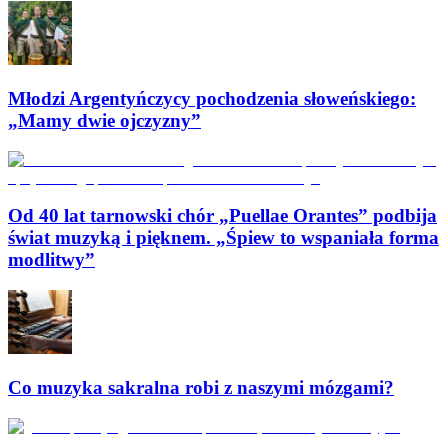
Młodzi Argentyńczycy pochodzenia słoweńskiego:
„Mamy dwie ojczyzny”
Od 40 lat tarnowski chór „Puellae Orantes” podbija
świat muzyką i pięknem. „Śpiew to wspaniała forma
modlitwy”
Co muzyka sakralna robi z naszymi mózgami?