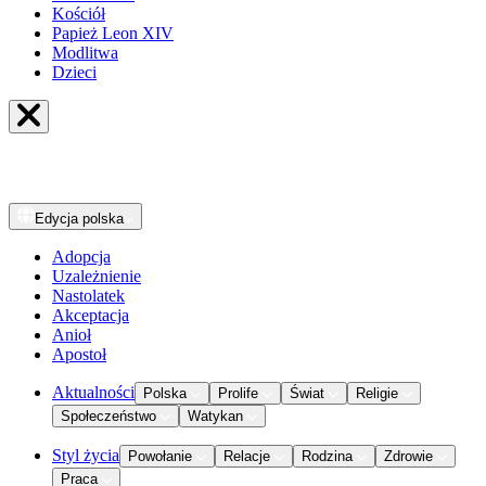
Kościół
Papież Leon XIV
Modlitwa
Dzieci
Edycja
polska
Adopcja
Uzależnienie
Nastolatek
Akceptacja
Anioł
Apostoł
Aktualności
Polska
Prolife
Świat
Religie
Społeczeństwo
Watykan
Styl życia
Powołanie
Relacje
Rodzina
Zdrowie
Praca