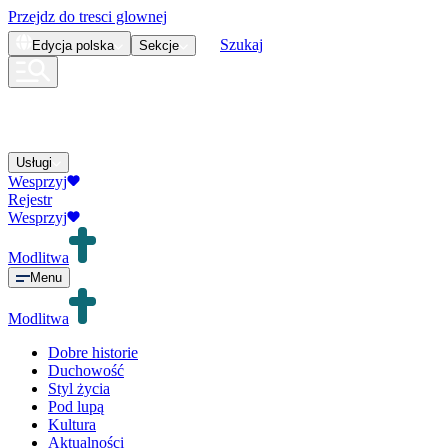
Przejdz do tresci glownej
Szukaj
Edycja
polska
Sekcje
Usługi
Wesprzyj
Rejestr
Wesprzyj
Modlitwa
Menu
Modlitwa
Dobre historie
Duchowość
Styl życia
Pod lupą
Kultura
Aktualności