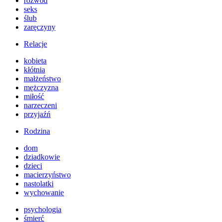
rozwód
seks
ślub
zaręczyny
Relacje
kobieta
kłótnia
małżeństwo
mężczyzna
miłość
narzeczeni
przyjaźń
Rodzina
dom
dziadkowie
dzieci
macierzyństwo
nastolatki
wychowanie
psychologia
śmierć