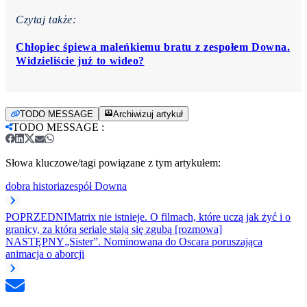
Czytaj także:
Chłopiec śpiewa maleńkiemu bratu z zespołem Downa.
Widzieliście już to wideo?
TODO MESSAGE
Archiwizuj artykuł
TODO MESSAGE
:
Słowa kluczowe/tagi powiązane z tym artykułem:
dobra historia
zespół Downa
POPRZEDNI
Matrix nie istnieje. O filmach, które uczą jak żyć i o
granicy, za którą seriale stają się zgubą [rozmowa]
NASTĘPNY
„Sister”. Nominowana do Oscara poruszająca
animacja o aborcji