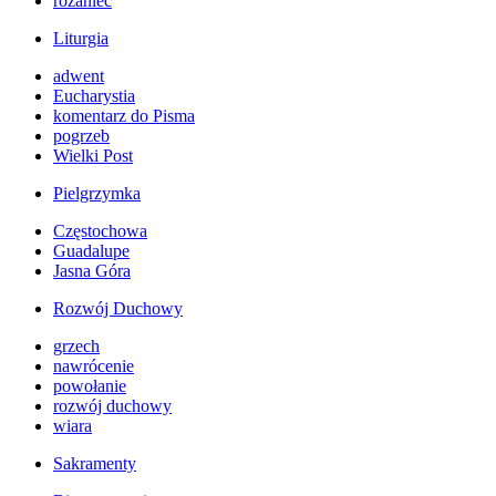
różaniec
Liturgia
adwent
Eucharystia
komentarz do Pisma
pogrzeb
Wielki Post
Pielgrzymka
Częstochowa
Guadalupe
Jasna Góra
Rozwój Duchowy
grzech
nawrócenie
powołanie
rozwój duchowy
wiara
Sakramenty