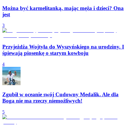
Można być karmelitanką, mając męża i dzieci? Ona
jest
3
Przyjeżdża Wojtyła do Wyszyńskiego na urodziny. I
śpiewają piosenkę o starym kowboju
4
Zgubił w oceanie swój Cudowny Medalik. Ale dla
Boga nie ma rzeczy niemożliwych!
5