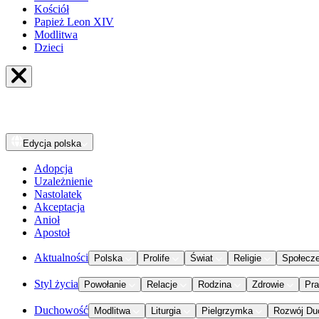
Kościół
Papież Leon XIV
Modlitwa
Dzieci
Edycja
polska
Adopcja
Uzależnienie
Nastolatek
Akceptacja
Anioł
Apostoł
Aktualności
Polska
Prolife
Świat
Religie
Społecz
Styl życia
Powołanie
Relacje
Rodzina
Zdrowie
Pr
Duchowość
Modlitwa
Liturgia
Pielgrzymka
Rozwój Du