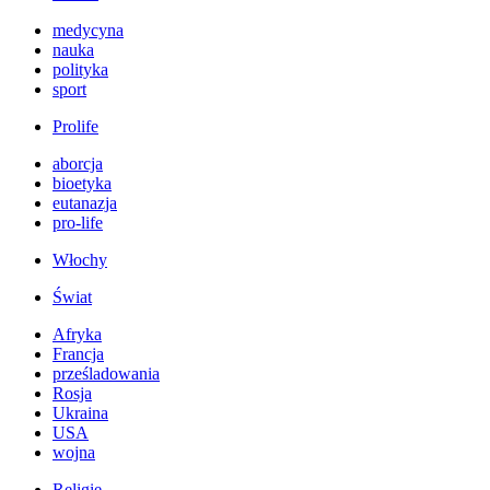
medycyna
nauka
polityka
sport
Prolife
aborcja
bioetyka
eutanazja
pro-life
Włochy
Świat
Afryka
Francja
prześladowania
Rosja
Ukraina
USA
wojna
Religie