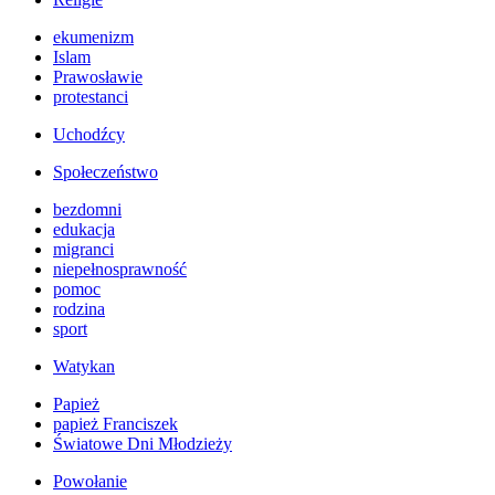
ekumenizm
Islam
Prawosławie
protestanci
Uchodźcy
Społeczeństwo
bezdomni
edukacja
migranci
niepełnosprawność
pomoc
rodzina
sport
Watykan
Papież
papież Franciszek
Światowe Dni Młodzieży
Powołanie