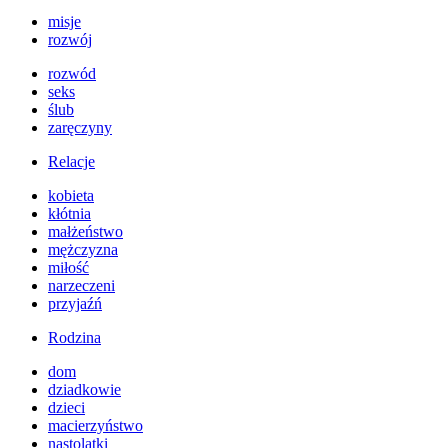
misje
rozwój
rozwód
seks
ślub
zaręczyny
Relacje
kobieta
kłótnia
małżeństwo
mężczyzna
miłość
narzeczeni
przyjaźń
Rodzina
dom
dziadkowie
dzieci
macierzyństwo
nastolatki