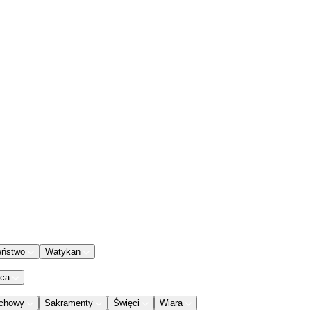
eństwo
Watykan
aca
chowy
Sakramenty
Święci
Wiara