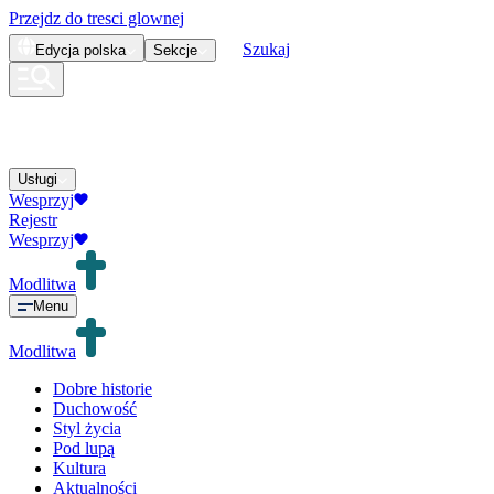
Przejdz do tresci glownej
Szukaj
Edycja
polska
Sekcje
Usługi
Wesprzyj
Rejestr
Wesprzyj
Modlitwa
Menu
Modlitwa
Dobre historie
Duchowość
Styl życia
Pod lupą
Kultura
Aktualności