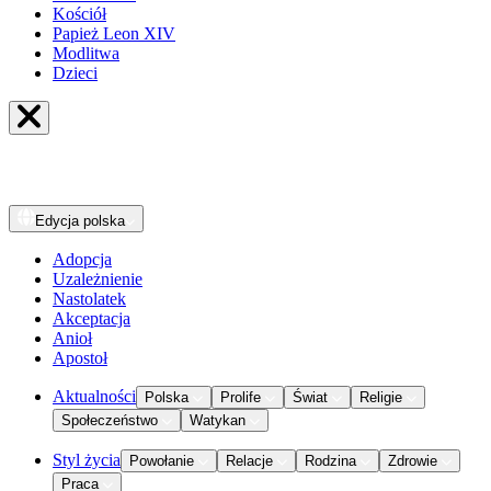
Kościół
Papież Leon XIV
Modlitwa
Dzieci
Edycja
polska
Adopcja
Uzależnienie
Nastolatek
Akceptacja
Anioł
Apostoł
Aktualności
Polska
Prolife
Świat
Religie
Społeczeństwo
Watykan
Styl życia
Powołanie
Relacje
Rodzina
Zdrowie
Praca