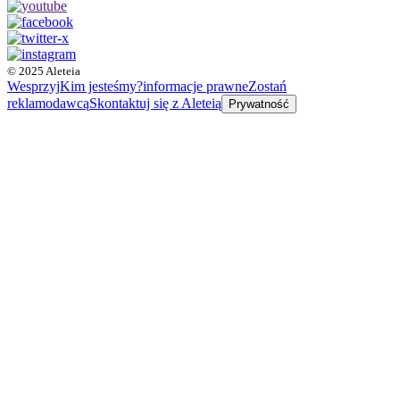
© 2025 Aleteia
Wesprzyj
Kim jesteśmy?
informacje prawne
Zostań
reklamodawcą
Skontaktuj się z Aleteią
Prywatność