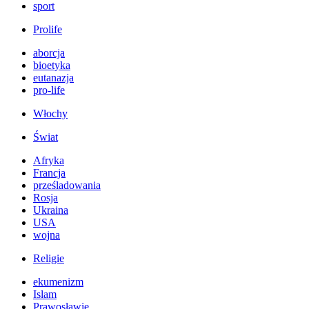
sport
Prolife
aborcja
bioetyka
eutanazja
pro-life
Włochy
Świat
Afryka
Francja
prześladowania
Rosja
Ukraina
USA
wojna
Religie
ekumenizm
Islam
Prawosławie