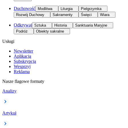
Duchowość
Modlitwa
Liturgia
Pielgrzymka
Rozwój Duchowy
Sakramenty
Święci
Wiara
Odkrywaj
Sztuka
Historia
Sanktuaria Maryjne
Podróż
Obiekty sakralne
Usługi
Newsletter
Aplikacja
Subskrypcja
Wesprzyj
Reklama
Nasze flagowe formaty
Analizy
Artykuł