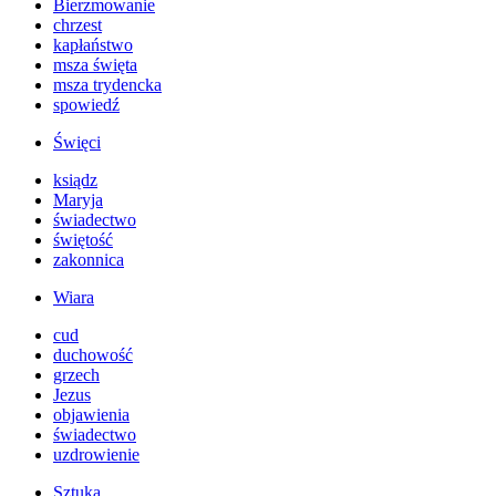
Bierzmowanie
chrzest
kapłaństwo
msza święta
msza trydencka
spowiedź
Święci
ksiądz
Maryja
świadectwo
świętość
zakonnica
Wiara
cud
duchowość
grzech
Jezus
objawienia
świadectwo
uzdrowienie
Sztuka