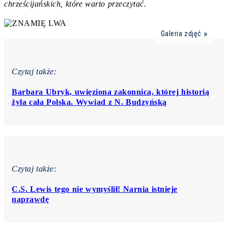
chrześcijańskich, które warto przeczytać.
Galeria zdjęć
Czytaj także:
Barbara Ubryk, uwięziona zakonnica, której historią
żyła cała Polska. Wywiad z N. Budzyńską
Czytaj także:
C.S. Lewis tego nie wymyślił! Narnia istnieje
naprawdę