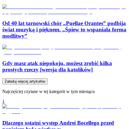
Od 40 lat tarnowski chór „Puellae Orantes” podbija
świat muzyką i pięknem. „Śpiew to wspaniała forma
modlitwy”
Gdy masz atak niepokoju, możesz zrobić kilka
prostych rzeczy [wersja dla katolików]
Załaduj więcej artykułów
Najczęściej czytane w tej kategorii w tym miesiącu
1
Dlaczego ostatni występ Andrei Bocellego przed