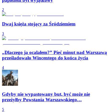
papieżem był wyjątkowy
2
Dwaj księża stojący za Śródziemiem
3
„Dlaczego ja ocalałem?” Pięć minut nad Warszawą
prześladowało Wincentego do końca życia
4
Gdyby nie wypastowany but, być może nie
przeżyłby Powstania Warszawskiego…
5