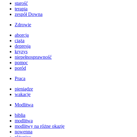
starość
terapia
zespół Downa
Zdrowie
aborcja
ciąża
depresja
kryzys
niepełnosprawność
pomoc
poród
Praca
pieniądze
wakacje
Modlitwa
biblia
modlitwa
modlitwy na różne okazje
nowenna