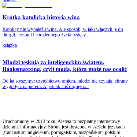
Krótka katolicka historia wina
Katolicy nie wynaleźli wina. Ale sposób, w jaki włączyli je do
liturgii, teologii i codziennego życia tysięcy...
książka
Młodzi tęsknią za inteligenckim światem.
Booksmaxxing, czyli moda, która może nas ocalić
Od lat słyszymy: czytelnictwo umiera, młodzi nie czytają, ekrany
wygrały z papierem. A jednak coś drgnęło....
Uruchomiony w 2013 roku, Aleteia to bezpłatny internetowy
dziennik informacyjny. Strona jest dostępna w sześciu językach
(francuskim, angielskim, portugalskim, hiszpańskim, polskim i