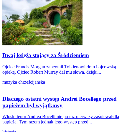
Dwaj księża stojący za Śródziemiem
Ojciec Francis Morgan zapewnił Tolkienowi dom i ojcowską
opiekę. Ojciec Robert Murray dał mu słowa, dzięki...
muzyka chrześcijańska
Dlaczego ostatni występ Andrei Bocellego przed
papieżem był wyjątkowy
Włoski tenor Andrea Bocelli nie po raz pierwszy zaśpiewał dla
papieża. Tym razem jednak jego występ przed...
historia