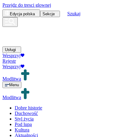
Przejdz do tresci glownej
Szukaj
Edycja
polska
Sekcje
Usługi
Wesprzyj
Rejestr
Wesprzyj
Modlitwa
Menu
Modlitwa
Dobre historie
Duchowość
Styl życia
Pod lupą
Kultura
Aktualności