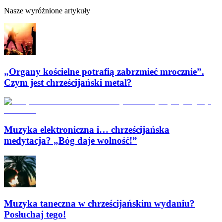
Nasze wyróżnione artykuły
„Organy kościelne potrafią zabrzmieć mrocznie”.
Czym jest chrześcijański metal?
Muzyka elektroniczna i… chrześcijańska
medytacja? „Bóg daje wolność!”
Muzyka taneczna w chrześcijańskim wydaniu?
Posłuchaj tego!