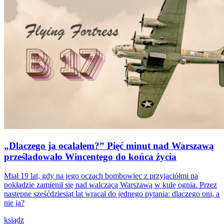
„Dlaczego ja ocalałem?” Pięć minut nad Warszawą
prześladowało Wincentego do końca życia
Miał 19 lat, gdy na jego oczach bombowiec z przyjaciółmi na
pokładzie zamienił się nad walczącą Warszawą w kulę ognia. Przez
następne sześćdziesiąt lat wracał do jednego pytania: dlaczego oni, a
nie ja?
ksiądz