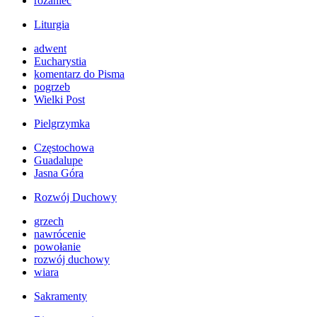
różaniec
Liturgia
adwent
Eucharystia
komentarz do Pisma
pogrzeb
Wielki Post
Pielgrzymka
Częstochowa
Guadalupe
Jasna Góra
Rozwój Duchowy
grzech
nawrócenie
powołanie
rozwój duchowy
wiara
Sakramenty