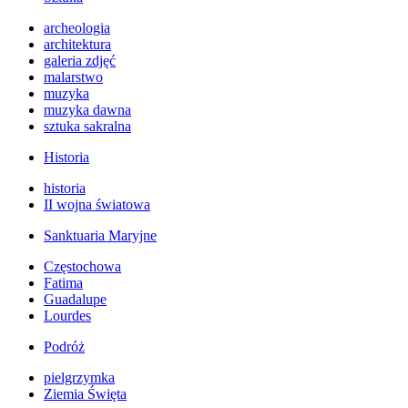
archeologia
architektura
galeria zdjęć
malarstwo
muzyka
muzyka dawna
sztuka sakralna
Historia
historia
II wojna światowa
Sanktuaria Maryjne
Częstochowa
Fatima
Guadalupe
Lourdes
Podróż
pielgrzymka
Ziemia Święta