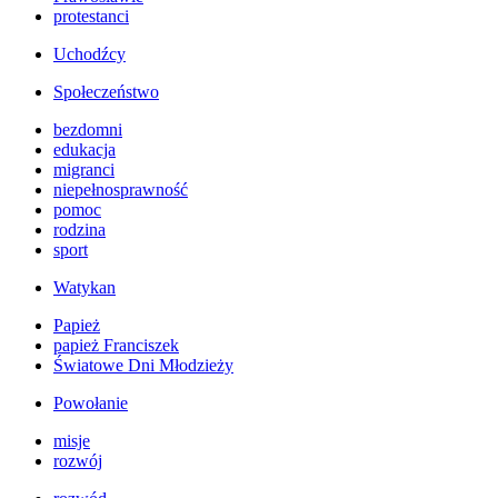
protestanci
Uchodźcy
Społeczeństwo
bezdomni
edukacja
migranci
niepełnosprawność
pomoc
rodzina
sport
Watykan
Papież
papież Franciszek
Światowe Dni Młodzieży
Powołanie
misje
rozwój