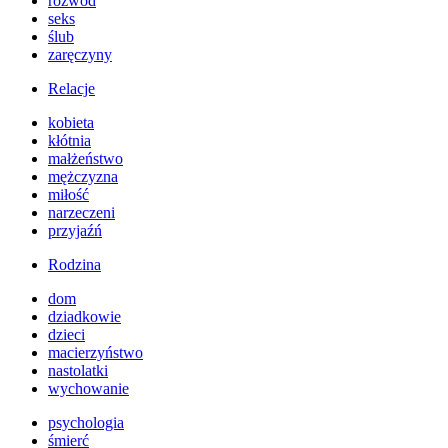
rozwód
seks
ślub
zaręczyny
Relacje
kobieta
kłótnia
małżeństwo
mężczyzna
miłość
narzeczeni
przyjaźń
Rodzina
dom
dziadkowie
dzieci
macierzyństwo
nastolatki
wychowanie
psychologia
śmierć