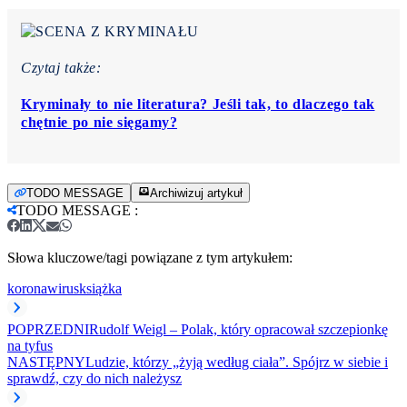
Czytaj także:
Kryminały to nie literatura? Jeśli tak, to dlaczego tak
chętnie po nie sięgamy?
TODO MESSAGE
Archiwizuj artykuł
TODO MESSAGE
:
Słowa kluczowe/tagi powiązane z tym artykułem:
koronawirus
książka
POPRZEDNI
Rudolf Weigl – Polak, który opracował szczepionkę
na tyfus
NASTĘPNY
Ludzie, którzy „żyją według ciała”. Spójrz w siebie i
sprawdź, czy do nich należysz