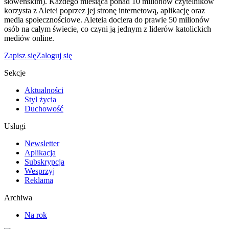
słoweńskim). Każdego miesiąca ponad 10 milionów czytelników
korzysta z Aletei poprzez jej stronę internetową, aplikację oraz
media społecznościowe. Aleteia dociera do prawie 50 milionów
osób na całym świecie, co czyni ją jednym z liderów katolickich
mediów online.
Zapisz się
Zaloguj się
Sekcje
Aktualności
Styl życia
Duchowość
Usługi
Newsletter
Aplikacja
Subskrypcja
Wesprzyj
Reklama
Archiwa
Na rok