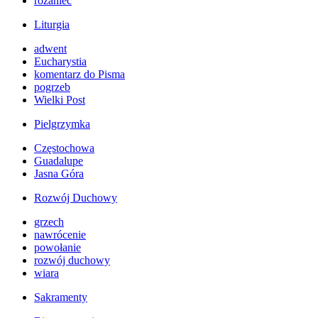
różaniec
Liturgia
adwent
Eucharystia
komentarz do Pisma
pogrzeb
Wielki Post
Pielgrzymka
Częstochowa
Guadalupe
Jasna Góra
Rozwój Duchowy
grzech
nawrócenie
powołanie
rozwój duchowy
wiara
Sakramenty