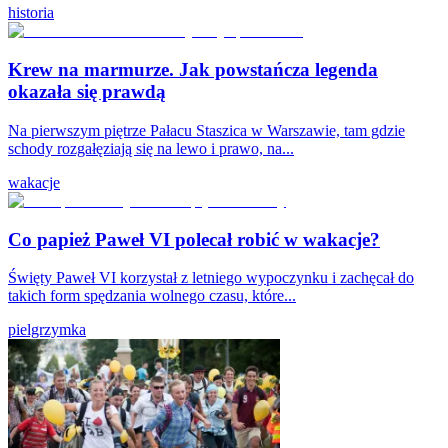
historia
Krew na marmurze. Jak powstańcza legenda
okazała się prawdą
Na pierwszym piętrze Pałacu Staszica w Warszawie, tam gdzie
schody rozgałęziają się na lewo i prawo, na...
wakacje
Co papież Paweł VI polecał robić w wakacje?
Święty Paweł VI korzystał z letniego wypoczynku i zachęcał do
takich form spędzania wolnego czasu, które...
pielgrzymka