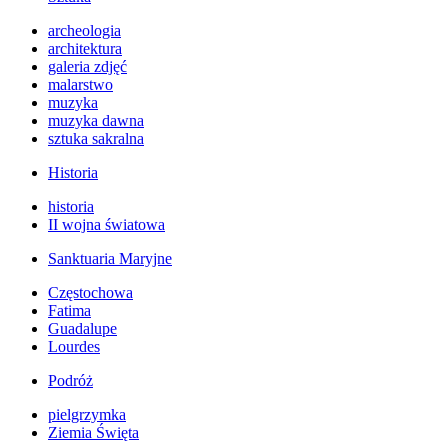
archeologia
architektura
galeria zdjęć
malarstwo
muzyka
muzyka dawna
sztuka sakralna
Historia
historia
II wojna światowa
Sanktuaria Maryjne
Częstochowa
Fatima
Guadalupe
Lourdes
Podróż
pielgrzymka
Ziemia Święta