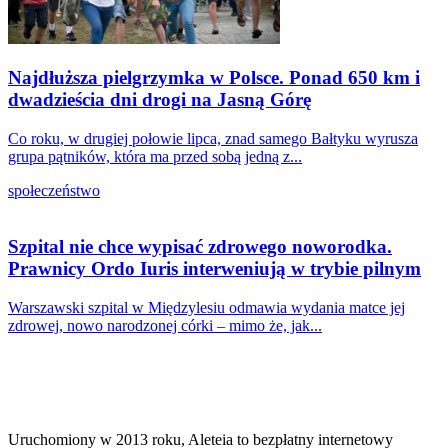
Najdłuższa pielgrzymka w Polsce. Ponad 650 km i
dwadzieścia dni drogi na Jasną Górę
Co roku, w drugiej połowie lipca, znad samego Bałtyku wyrusza
grupa pątników, która ma przed sobą jedną z...
społeczeństwo
Szpital nie chce wypisać zdrowego noworodka.
Prawnicy Ordo Iuris interweniują w trybie pilnym
Warszawski szpital w Międzylesiu odmawia wydania matce jej
zdrowej, nowo narodzonej córki – mimo że, jak...
Uruchomiony w 2013 roku, Aleteia to bezpłatny internetowy