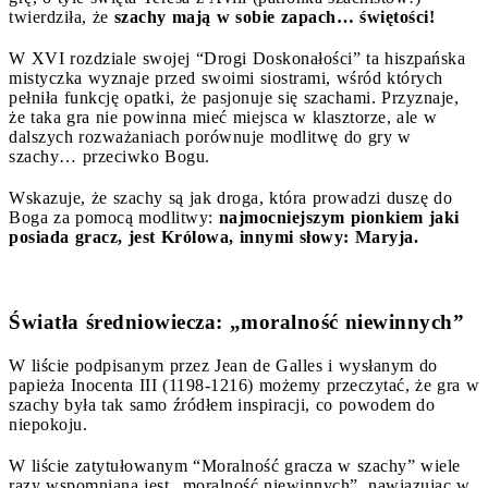
twierdziła, że
szachy mają w sobie zapach… świętości!
W XVI rozdziale swojej “Drogi Doskonałości” ta hiszpańska
mistyczka wyznaje przed swoimi siostrami, wśród których
pełniła funkcję opatki, że pasjonuje się szachami. Przyznaje,
że taka gra nie powinna mieć miejsca w klasztorze, ale w
dalszych rozważaniach porównuje modlitwę do gry w
szachy… przeciwko Bogu.
Wskazuje, że szachy są jak droga, która prowadzi duszę do
Boga za pomocą modlitwy:
najmocniejszym pionkiem jaki
posiada gracz, jest Królowa, innymi słowy: Maryja.
Światła średniowiecza: „moralność niewinnych”
W liście podpisanym przez Jean de Galles i wysłanym do
papieża Inocenta III (1198-1216) możemy przeczytać, że gra w
szachy była tak samo źródłem inspiracji, co powodem do
niepokoju.
W liście zatytułowanym “Moralność gracza w szachy” wiele
razy wspomniana jest „moralność niewinnych”, nawiązując w