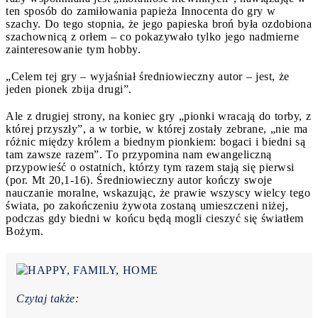
ten sposób do zamiłowania papieża Innocenta do gry w
szachy. Do tego stopnia, że ​​jego papieska broń była ozdobiona
szachownicą z orłem – co pokazywało tylko jego nadmierne
zainteresowanie tym hobby.
„Celem tej gry – wyjaśniał średniowieczny autor – jest, że
jeden pionek zbija drugi”.
Ale z drugiej strony, na koniec gry „pionki wracają do torby, z
której przyszły”, a w torbie, w której zostały zebrane, „nie ma
różnic między królem a biednym pionkiem: bogaci i biedni są
tam zawsze razem”. To przypomina nam ewangeliczną
przypowieść o ostatnich, którzy tym razem stają się pierwsi
(por. Mt 20,1-16). Średniowieczny autor kończy swoje
nauczanie moralne, wskazując, że prawie wszyscy wielcy tego
świata, po zakończeniu żywota zostaną umieszczeni niżej,
podczas gdy biedni w końcu będą mogli cieszyć się światłem
Bożym.
Czytaj także: