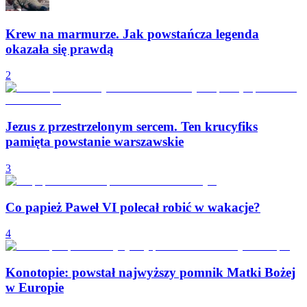
Krew na marmurze. Jak powstańcza legenda
okazała się prawdą
2
Jezus z przestrzelonym sercem. Ten krucyfiks
pamięta powstanie warszawskie
3
Co papież Paweł VI polecał robić w wakacje?
4
Konotopie: powstał najwyższy pomnik Matki Bożej
w Europie