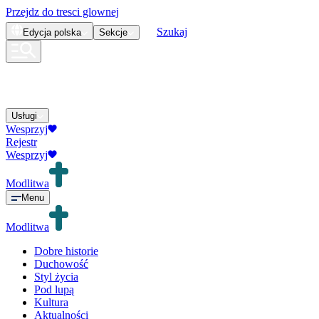
Przejdz do tresci glownej
Szukaj
Edycja
polska
Sekcje
Usługi
Wesprzyj
Rejestr
Wesprzyj
Modlitwa
Menu
Modlitwa
Dobre historie
Duchowość
Styl życia
Pod lupą
Kultura
Aktualności