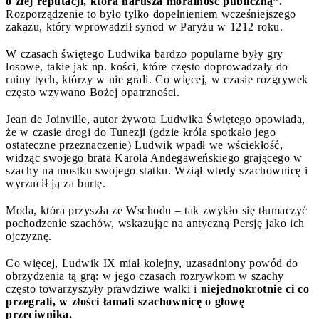
o złej reputacji, która narusza moralność publiczną”.
Rozporządzenie to było tylko dopełnieniem wcześniejszego
zakazu, który wprowadził synod w Paryżu w 1212 roku.
W czasach świętego Ludwika bardzo popularne były gry
losowe, takie jak np. kości, które często doprowadzały do
ruiny tych, którzy w nie grali. Co więcej, w czasie rozgrywek
często wzywano Bożej opatrzności.
Jean de Joinville, autor żywota Ludwika Świętego opowiada,
że w czasie drogi do Tunezji (gdzie króla spotkało jego
ostateczne przeznaczenie) Ludwik wpadł we wściekłość,
widząc swojego brata Karola Andegaweńskiego grającego w
szachy na mostku swojego statku. Wziął wtedy szachownicę i
wyrzucił ją za burtę.
Moda, która przyszła ze Wschodu – tak zwykło się tłumaczyć
pochodzenie szachów, wskazując na antyczną Persję jako ich
ojczyznę.
Co więcej, Ludwik IX miał kolejny, uzasadniony powód do
obrzydzenia tą grą: w jego czasach rozrywkom w szachy
często towarzyszyły prawdziwe walki i
niejednokrotnie ci co
przegrali, w złości łamali szachownicę o głowę
przeciwnika.