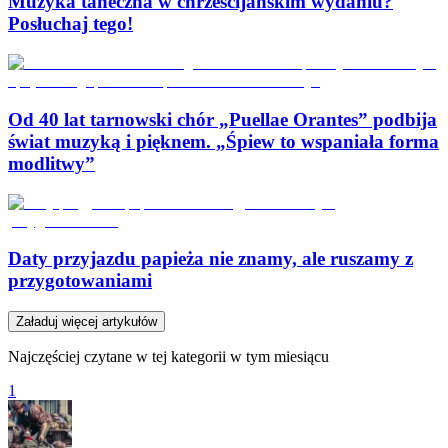
Muzyka taneczna w chrześcijańskim wydaniu?
Posłuchaj tego!
Od 40 lat tarnowski chór „Puellae Orantes” podbija
świat muzyką i pięknem. „Śpiew to wspaniała forma
modlitwy”
Daty przyjazdu papieża nie znamy, ale ruszamy z
przygotowaniami
Załaduj więcej artykułów
Najczęściej czytane w tej kategorii w tym miesiącu
1