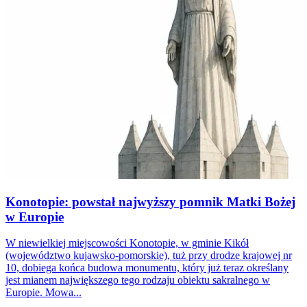
Konotopie: powstał najwyższy pomnik Matki Bożej
w Europie
W niewielkiej miejscowości Konotopie, w gminie Kikół
(województwo kujawsko-pomorskie), tuż przy drodze krajowej nr
10, dobiega końca budowa monumentu, który już teraz określany
jest mianem największego tego rodzaju obiektu sakralnego w
Europie. Mowa...