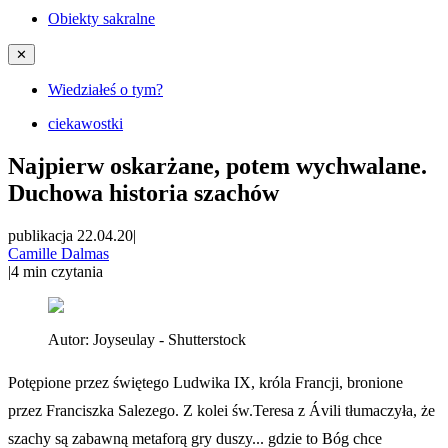
Obiekty sakralne
✕
Wiedziałeś o tym?
ciekawostki
Najpierw oskarżane, potem wychwalane.
Duchowa historia szachów
publikacja 22.04.20
|
Camille Dalmas
|
4
min czytania
Autor:
Joyseulay - Shutterstock
Potępione przez świętego Ludwika IX, króla Francji, bronione
przez Franciszka Salezego. Z kolei św.Teresa z Ávili tłumaczyła, że
szachy są zabawną metaforą gry duszy... gdzie to Bóg chce