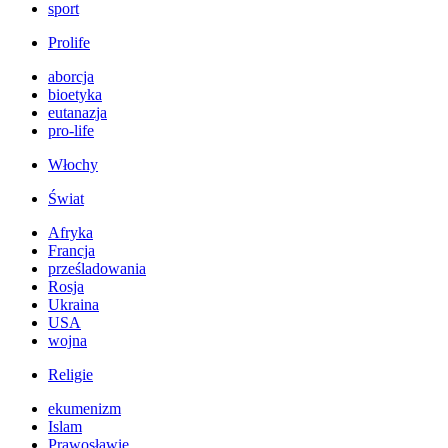
sport
Prolife
aborcja
bioetyka
eutanazja
pro-life
Włochy
Świat
Afryka
Francja
prześladowania
Rosja
Ukraina
USA
wojna
Religie
ekumenizm
Islam
Prawosławie