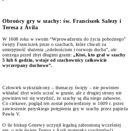
Obrońcy gry w szachy: św. Franciszek Salezy i
Teresa z Ávila
W 1608 roku w swoim “Wprowadzeniu do życia pobożnego”
święty Franciszek pisze o szachach, które chwali za
umiejętność służenia „zdolnościom i rozwoju ducha”, ale
ostrzega przed zbyt długimi grami:
„Ktoś, kto grał w szachy
5 lub 6 godzin, wstaje od szachownicy całkowicie
wyczerpany duchowo”.
Człowiek wykształcony – tłumaczy święty – nie powinien
wkładać zbyt wielu uczuć w granie, ale z drugiej strony nie
powinien też się wstydzić, że szachy są dla niego zabawne.
Co ciekawe, pogląd ten został potwierdzony w 1609 r. przez
zawieszenie paryskiego potępienia gry w szachy przez papieża
Pawła V.
O ile biskup Genewy uczynił legalną zabronioną wcześniej
grę, o tyle święta Teresa z Ávili (patronka szachistów!)