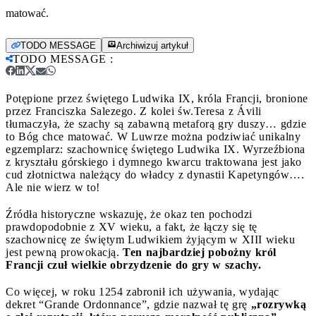
matować.
TODO MESSAGE
Archiwizuj artykuł
TODO MESSAGE
:
Potępione przez świętego Ludwika IX, króla Francji, bronione
przez Franciszka Salezego. Z kolei św.Teresa z Ávili
tłumaczyła, że szachy są zabawną metaforą gry duszy… gdzie
to Bóg chce matować.
W Luwrze można podziwiać unikalny
egzemplarz: szachownicę świętego Ludwika IX. Wyrzeźbiona
z kryształu górskiego i dymnego kwarcu traktowana jest jako
cud złotnictwa należący do władcy z dynastii Kapetyngów….
Ale nie wierz w to!
Źródła historyczne wskazuję, że okaz ten pochodzi
prawdopodobnie z XV wieku, a fakt, że łączy się tę
szachownicę ze świętym Ludwikiem żyjącym w XIII wieku
jest pewną prowokacją.
Ten najbardziej pobożny król
Francji czuł wielkie obrzydzenie do gry w szachy.
Co więcej, w roku 1254 zabronił ich używania, wydając
dekret “Grande Ordonnance”, gdzie nazwał tę grę
„rozrywką