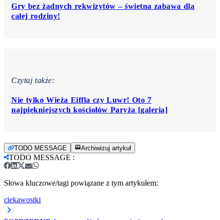
Gry bez żadnych rekwizytów – świetna zabawa dla
całej rodziny!
Czytaj także:
Nie tylko Wieża Eiffla czy Luwr! Oto 7
najpiękniejszych kościołów Paryża [galeria]
TODO MESSAGE
Archiwizuj artykuł
TODO MESSAGE
:
Słowa kluczowe/tagi powiązane z tym artykułem:
ciekawostki