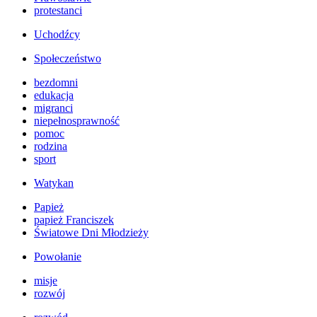
protestanci
Uchodźcy
Społeczeństwo
bezdomni
edukacja
migranci
niepełnosprawność
pomoc
rodzina
sport
Watykan
Papież
papież Franciszek
Światowe Dni Młodzieży
Powołanie
misje
rozwój