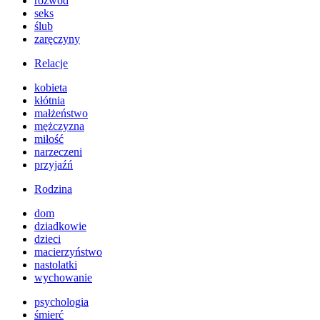
rozwód
seks
ślub
zaręczyny
Relacje
kobieta
kłótnia
małżeństwo
mężczyzna
miłość
narzeczeni
przyjaźń
Rodzina
dom
dziadkowie
dzieci
macierzyństwo
nastolatki
wychowanie
psychologia
śmierć