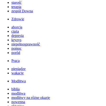
starość
terapia
zespół Downa
Zdrowie
aborcja
ciąża
depresja
kryzys
niepełnosprawność
pomoc
poród
Praca
pieniądze
wakacje
Modlitwa
biblia
modlitwa
modlitwy na różne okazje
nowenna