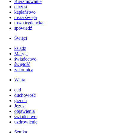
Bierzmowanie
chrzest
kapłaństwo
msza święta
msza trydencka
spowiedź
Święci
ksiądz
Maryja
świadectwo
świętość
zakonnica
Wiara
cud
duchowość
grzech
Jezus
objawienia
świadectwo
uzdrowienie
Sztuka