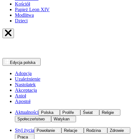
Kościół
Papież Leon XIV
Modlitwa
Dzieci
Edycja
polska
Adopcja
Uzależnienie
Nastolatek
Akceptacja
Anioł
Apostoł
Aktualności
Polska
Prolife
Świat
Religie
Społeczeństwo
Watykan
Styl życia
Powołanie
Relacje
Rodzina
Zdrowie
Praca