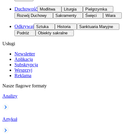
Duchowość
Modlitwa
Liturgia
Pielgrzymka
Rozwój Duchowy
Sakramenty
Święci
Wiara
Odkrywaj
Sztuka
Historia
Sanktuaria Maryjne
Podróż
Obiekty sakralne
Usługi
Newsletter
Aplikacja
Subskrypcja
Wesprzyj
Reklama
Nasze flagowe formaty
Analizy
Artykuł