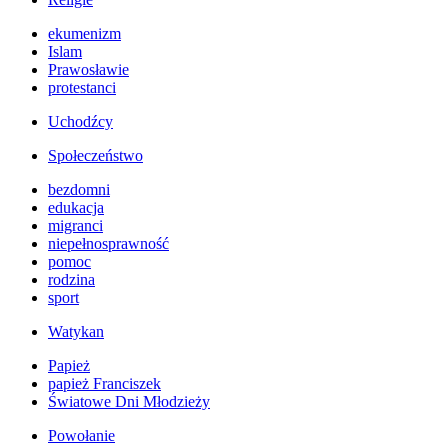
ekumenizm
Islam
Prawosławie
protestanci
Uchodźcy
Społeczeństwo
bezdomni
edukacja
migranci
niepełnosprawność
pomoc
rodzina
sport
Watykan
Papież
papież Franciszek
Światowe Dni Młodzieży
Powołanie