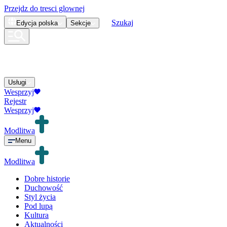
Przejdz do tresci glownej
Szukaj
Edycja
polska
Sekcje
Usługi
Wesprzyj
Rejestr
Wesprzyj
Modlitwa
Menu
Modlitwa
Dobre historie
Duchowość
Styl życia
Pod lupą
Kultura
Aktualności