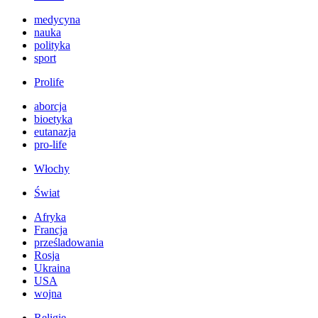
medycyna
nauka
polityka
sport
Prolife
aborcja
bioetyka
eutanazja
pro-life
Włochy
Świat
Afryka
Francja
prześladowania
Rosja
Ukraina
USA
wojna
Religie