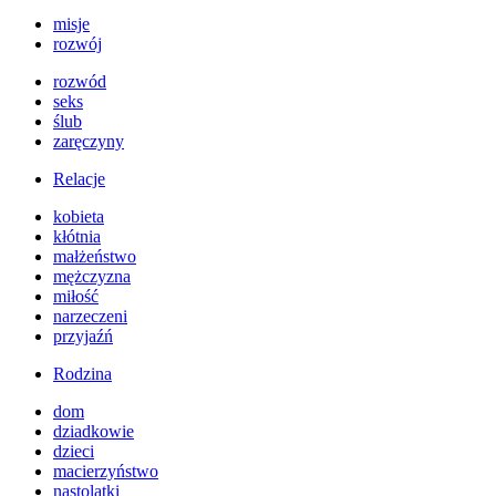
misje
rozwój
rozwód
seks
ślub
zaręczyny
Relacje
kobieta
kłótnia
małżeństwo
mężczyzna
miłość
narzeczeni
przyjaźń
Rodzina
dom
dziadkowie
dzieci
macierzyństwo
nastolatki