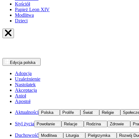
Kościół
Papież Leon XIV
Modlitwa
Dzieci
Edycja
polska
Adopcja
Uzależnienie
Nastolatek
Akceptacja
Anioł
Apostoł
Aktualności
Polska
Prolife
Świat
Religie
Społecz
Styl życia
Powołanie
Relacje
Rodzina
Zdrowie
Pr
Duchowość
Modlitwa
Liturgia
Pielgrzymka
Rozwój Du