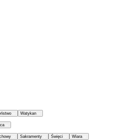
eństwo
Watykan
aca
chowy
Sakramenty
Święci
Wiara