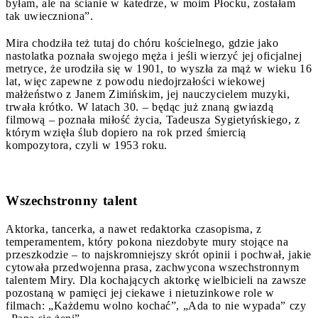
byłam, ale na ścianie w katedrze, w moim Płocku, zostałam
tak uwieczniona”.
Mira chodziła też tutaj do chóru kościelnego, gdzie jako
nastolatka poznała swojego męża i jeśli wierzyć jej oficjalnej
metryce, że urodziła się w 1901, to wyszła za mąż w wieku 16
lat, więc zapewne z powodu niedojrzałości wiekowej
małżeństwo z Janem Zimińskim, jej nauczycielem muzyki,
trwała krótko. W latach 30. – będąc już znaną gwiazdą
filmową – poznała miłość życia, Tadeusza Sygietyńskiego, z
którym wzięła ślub dopiero na rok przed śmiercią
kompozytora, czyli w 1953 roku.
Wszechstronny talent
Aktorka, tancerka, a nawet redaktorka czasopisma, z
temperamentem, który pokona niezdobyte mury stojące na
przeszkodzie – to najskromniejszy skrót opinii i pochwał, jakie
cytowała przedwojenna prasa, zachwycona wszechstronnym
talentem Miry. Dla kochających aktorkę wielbicieli na zawsze
pozostaną w pamięci jej ciekawe i nietuzinkowe role w
filmach: „Każdemu wolno kochać”, „Ada to nie wypada” czy