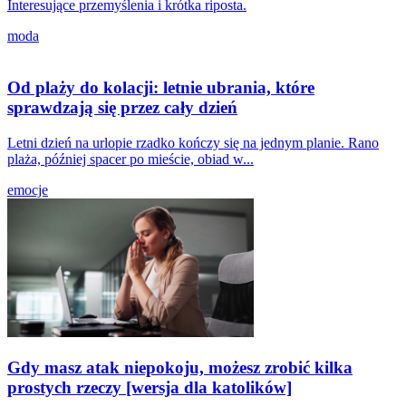
Interesujące przemyślenia i krótka riposta.
moda
Od plaży do kolacji: letnie ubrania, które
sprawdzają się przez cały dzień
Letni dzień na urlopie rzadko kończy się na jednym planie. Rano
plaża, później spacer po mieście, obiad w...
emocje
Gdy masz atak niepokoju, możesz zrobić kilka
prostych rzeczy [wersja dla katolików]