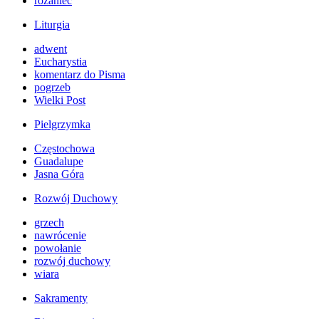
różaniec
Liturgia
adwent
Eucharystia
komentarz do Pisma
pogrzeb
Wielki Post
Pielgrzymka
Częstochowa
Guadalupe
Jasna Góra
Rozwój Duchowy
grzech
nawrócenie
powołanie
rozwój duchowy
wiara
Sakramenty