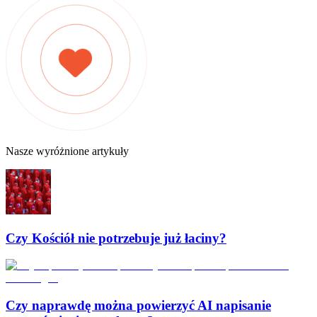
Nasze wyróżnione artykuły
Czy Kościół nie potrzebuje już łaciny?
Czy naprawdę można powierzyć AI napisanie