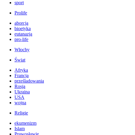
sport
Prolife
aborcja
bioetyka
eutanazja
pro-life
Włochy
Świat
Afryka
Francja
prześladowania
Rosja
Ukraina
USA
wojna
Religie
ekumenizm
Islam
Prawosławie