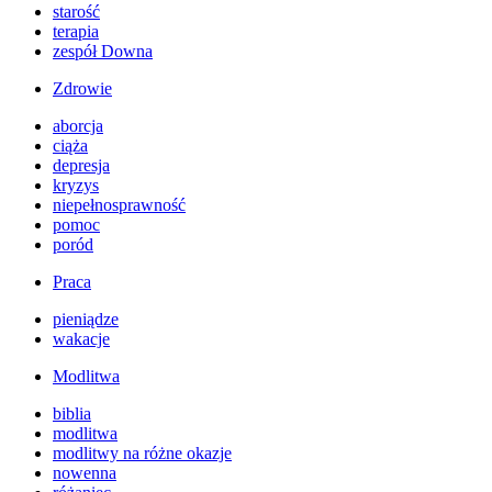
starość
terapia
zespół Downa
Zdrowie
aborcja
ciąża
depresja
kryzys
niepełnosprawność
pomoc
poród
Praca
pieniądze
wakacje
Modlitwa
biblia
modlitwa
modlitwy na różne okazje
nowenna