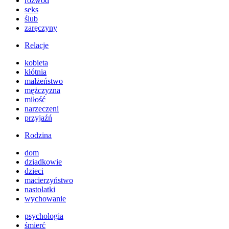
rozwód
seks
ślub
zaręczyny
Relacje
kobieta
kłótnia
małżeństwo
mężczyzna
miłość
narzeczeni
przyjaźń
Rodzina
dom
dziadkowie
dzieci
macierzyństwo
nastolatki
wychowanie
psychologia
śmierć