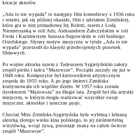
kreacje aktorów.
„Ada to nie wypada” to następny film komediowy z 1936 roku
i ostatni, jak się później okazało, film z udziałem Zimińskiej,
która gra w nim primadonnę Irę Roletti, razem z Lodą
Niemierzanką w roli Ady, Aleksandrem Żabczyńskim w roli
Freda i Kazimierzem Junosza-Stępowskim w roli hrabiego
Orzelskiego. Słynny motyw muzyczny w tytule „Ada to nie
wypada” przeszedł do klasyki przedwojennych piosenek
filmowych.
Po wojnie aktorka razem z Tadeuszem Sygietyńskim założy
zespół pieśni i tańca “Mazowsze”. Początki zaczęły się już w
1948 roku. Kompozytor był kierownikiem artystycznym
zespołu do 1955 roku. A po jego śmierci Zimińska
kontynuowała ich wspólne dzieło. W 1957 roku została
dyrektorem “Mazowsza” na długie lata. Zespół był dla artystki
miejscem, w którym mogła realizować wszystkie swoje
muzyczne, aktorskie i taneczne pasje.
Chociaż Mira Zimińska-Sygietyńska była wybitną i lubianą
aktorką złotego wieku kina polskiego, to jej nieśmiertelną
wizytówką, wciąż żywą, pozostaje znany na całym świecie
zespół “Mazowsze”.