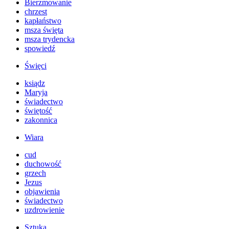
Bierzmowanie
chrzest
kapłaństwo
msza święta
msza trydencka
spowiedź
Święci
ksiądz
Maryja
świadectwo
świętość
zakonnica
Wiara
cud
duchowość
grzech
Jezus
objawienia
świadectwo
uzdrowienie
Sztuka