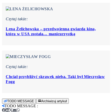
Czytaj także:
Lena Żelichowska – przedwojenna gwiazda kina,
która w USA została… manicurzystką
Czytaj także:
Chciał przybliżyć skrawek nieba. Taki był Mieczysław
Fogg
TODO MESSAGE
Archiwizuj artykuł
TODO MESSAGE
: