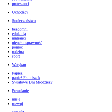
protestanci
Uchodźcy
Społeczeństwo
bezdomni
edukacja
migranci
niepełnosprawność
pomoc
rodzina
sport
Watykan
Papież
papież Franciszek
Światowe Dni Młodzieży
Powołanie
misje
rozwój