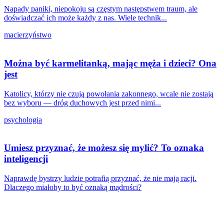
Napady paniki, niepokoju są częstym następstwem traum, ale
doświadczać ich może każdy z nas. Wiele technik...
macierzyństwo
Można być karmelitanką, mając męża i dzieci? Ona
jest
Katolicy, którzy nie czują powołania zakonnego, wcale nie zostają
bez wyboru — dróg duchowych jest przed nimi...
psychologia
Umiesz przyznać, że możesz się mylić? To oznaka
inteligencji
Naprawdę bystrzy ludzie potrafią przyznać, że nie mają racji.
Dlaczego miałoby to być oznaką mądrości?