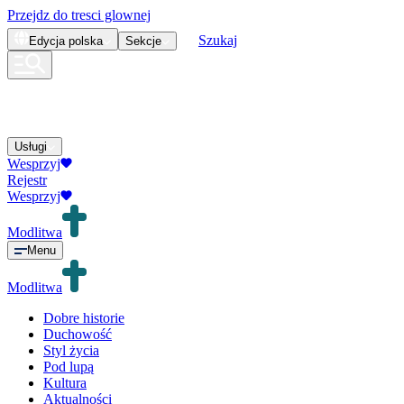
Przejdz do tresci glownej
Szukaj
Edycja
polska
Sekcje
Usługi
Wesprzyj
Rejestr
Wesprzyj
Modlitwa
Menu
Modlitwa
Dobre historie
Duchowość
Styl życia
Pod lupą
Kultura
Aktualności