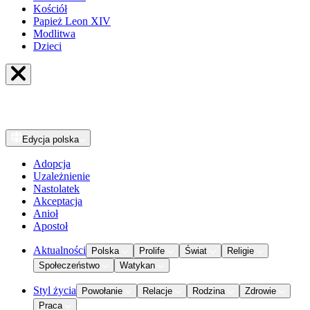
Kościół
Papież Leon XIV
Modlitwa
Dzieci
Edycja
polska
Adopcja
Uzależnienie
Nastolatek
Akceptacja
Anioł
Apostoł
Aktualności
Polska
Prolife
Świat
Religie
Społeczeństwo
Watykan
Styl życia
Powołanie
Relacje
Rodzina
Zdrowie
Praca