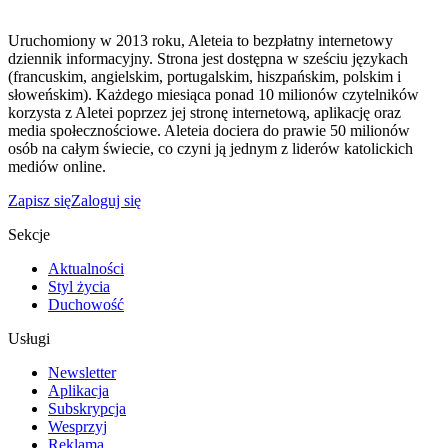
Uruchomiony w 2013 roku, Aleteia to bezpłatny internetowy
dziennik informacyjny. Strona jest dostępna w sześciu językach
(francuskim, angielskim, portugalskim, hiszpańskim, polskim i
słoweńskim). Każdego miesiąca ponad 10 milionów czytelników
korzysta z Aletei poprzez jej stronę internetową, aplikację oraz
media społecznościowe. Aleteia dociera do prawie 50 milionów
osób na całym świecie, co czyni ją jednym z liderów katolickich
mediów online.
Zapisz się
Zaloguj się
Sekcje
Aktualności
Styl życia
Duchowość
Usługi
Newsletter
Aplikacja
Subskrypcja
Wesprzyj
Reklama