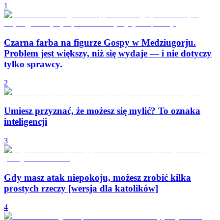
1
Czarna farba na figurze Gospy w Medziugorju.
Problem jest większy, niż się wydaje — i nie dotyczy
tylko sprawcy.
2
Umiesz przyznać, że możesz się mylić? To oznaka
inteligencji
3
Gdy masz atak niepokoju, możesz zrobić kilka
prostych rzeczy [wersja dla katolików]
4