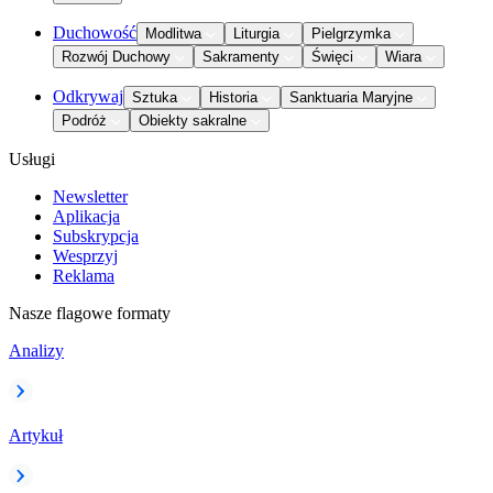
Duchowość
Modlitwa
Liturgia
Pielgrzymka
Rozwój Duchowy
Sakramenty
Święci
Wiara
Odkrywaj
Sztuka
Historia
Sanktuaria Maryjne
Podróż
Obiekty sakralne
Usługi
Newsletter
Aplikacja
Subskrypcja
Wesprzyj
Reklama
Nasze flagowe formaty
Analizy
Artykuł