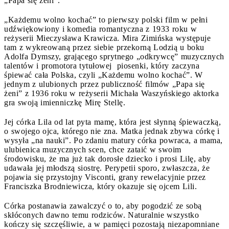
„Papa się żeni”.
„Każdemu wolno kochać” to pierwszy polski film w pełni
udźwiękowiony i komedia romantyczna z 1933 roku w
reżyserii Mieczysława Krawicza. Mira Zimińska występuje
tam z wykreowaną przez siebie przekorną Lodzią u boku
Adolfa Dymszy, grającego sprytnego „odkrywcę” muzycznych
talentów i promotora tytułowej piosenki, który zaczyna
śpiewać cała Polska, czyli „Każdemu wolno kochać”. W
jednym z ulubionych przez publiczność filmów „Papa się
żeni” z 1936 roku w reżyserii Michała Waszyńskiego aktorka
gra swoją imienniczkę Mirę Stellę.
Jej córka Lila od lat pyta mamę, która jest słynną śpiewaczką,
o swojego ojca, którego nie zna. Matka jednak zbywa córkę i
wysyła „na nauki”. Po zdaniu matury córka powraca, a mama,
ulubienica muzycznych scen, chce zataić w swoim
środowisku, że ma już tak dorosłe dziecko i prosi Lilę, aby
udawała jej młodszą siostrę. Perypetii sporo, zwłaszcza, że
pojawia się przystojny Visconti, grany rewelacyjnie przez
Franciszka Brodniewicza, który okazuje się ojcem Lili.
Córka postanawia zawalczyć o to, aby pogodzić ze sobą
skłóconych dawno temu rodziców. Naturalnie wszystko
kończy się szczęśliwie, a w pamięci pozostają niezapomniane