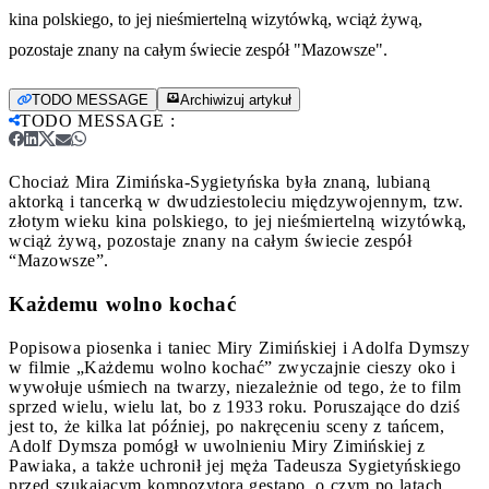
kina polskiego, to jej nieśmiertelną wizytówką, wciąż żywą,
pozostaje znany na całym świecie zespół "Mazowsze".
TODO MESSAGE
Archiwizuj artykuł
TODO MESSAGE
:
Chociaż Mira Zimińska-Sygietyńska była znaną, lubianą
aktorką i tancerką w dwudziestoleciu międzywojennym, tzw.
złotym wieku kina polskiego, to jej nieśmiertelną wizytówką,
wciąż żywą, pozostaje znany na całym świecie zespół
“Mazowsze”.
Każdemu wolno kochać
Popisowa piosenka i taniec Miry Zimińskiej i Adolfa Dymszy
w filmie „Każdemu wolno kochać” zwyczajnie cieszy oko i
wywołuje uśmiech na twarzy, niezależnie od tego, że to film
sprzed wielu, wielu lat, bo z 1933 roku. Poruszające do dziś
jest to, że kilka lat później, po nakręceniu sceny z tańcem,
Adolf Dymsza pomógł w uwolnieniu Miry Zimińskiej z
Pawiaka, a także uchronił jej męża Tadeusza Sygietyńskiego
przed szukającym kompozytora gestapo, o czym po latach