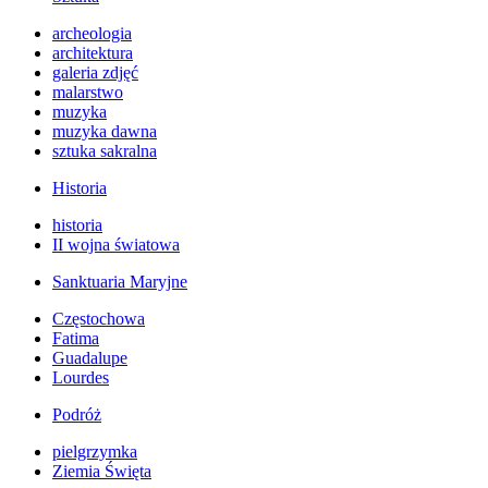
archeologia
architektura
galeria zdjęć
malarstwo
muzyka
muzyka dawna
sztuka sakralna
Historia
historia
II wojna światowa
Sanktuaria Maryjne
Częstochowa
Fatima
Guadalupe
Lourdes
Podróż
pielgrzymka
Ziemia Święta