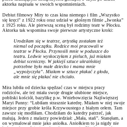
aktorka napisała w swoich wspomnieniach.
Debiut filmowy Miry to czas kina niemego i film „Wszystko
się kręci” z 1922 roku oraz udział w głośnym filmie „Iwonka”
z 1925 roku. Ale pierwszą sceną był rodzimy teatr w Płocku.
Aktorka tak wspomina swoje pierwsze artystyczne kroki:
Urodziłam się w teatrze, artystką zostałam też
niemal od początku. Rodzice moi pracowali w
teatrze w Płocku. Przynosili mnie w poduszce do
teatru. Ledwie wyskoczyłam z pieluch, już miałam
debiut sceniczny. W jakiejś sztuce ukraińskiej
potrzebne było małe dziecko i mama mnie
„wypożyczyła”. Miałam w sztuce płakać z głodu,
ale mnie się płakać nie chciało.
Mira lubiła od dziecka spędzać czas w miejscu pracy
rodziców, ale też miała swoje drugie ulubione miejsce,
pobliski kościół, bazylikę p.w. Wniebowzięcia Najświętszej
Maryi Panny: “Lubiłam strasznie katedrę. Miałam w niej swoje
miejsce przy grobie króla Krzywoustego z białym orłem. Tam
zawsze się modliłam. Chodziłam do katedry patrzeć, jak
malują. Jeden z malarzy powiedział: „Mała, stań”. Stanęłam, a
on wymalował mnie jako aniołka. Aniołkiem to ja nigdy nie