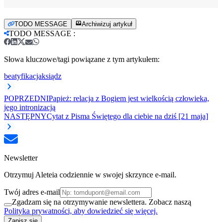
TODO MESSAGE
Archiwizuj artykuł
TODO MESSAGE
:
Słowa kluczowe/tagi powiązane z tym artykułem:
beatyfikacja
ksiądz
POPRZEDNI
Papież: relacja z Bogiem jest wielkością człowieka,
jego intronizacją
NASTĘPNY
Cytat z Pisma Świętego dla ciebie na dziś [21 maja]
Newsletter
Otrzymuj Aleteia codziennie w swojej skrzynce e-mail.
Twój adres e-mail
Zgadzam się na otrzymywanie newslettera. Zobacz naszą
Polityka prywatności, aby dowiedzieć się więcej.
Zapisz się