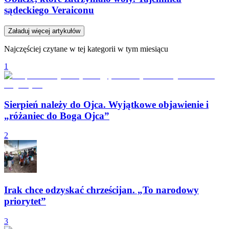
sądeckiego Veraiconu
Załaduj więcej artykułów
Najczęściej czytane w tej kategorii w tym miesiącu
1
Sierpień należy do Ojca. Wyjątkowe objawienie i
„różaniec do Boga Ojca”
2
Irak chce odzyskać chrześcijan. „To narodowy
priorytet”
3