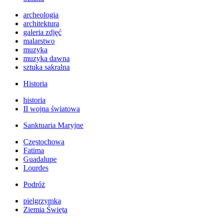
archeologia
architektura
galeria zdjęć
malarstwo
muzyka
muzyka dawna
sztuka sakralna
Historia
historia
II wojna światowa
Sanktuaria Maryjne
Częstochowa
Fatima
Guadalupe
Lourdes
Podróż
pielgrzymka
Ziemia Święta