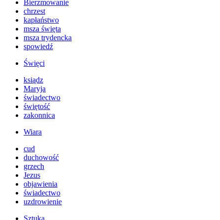
Bierzmowanie
chrzest
kapłaństwo
msza święta
msza trydencka
spowiedź
Święci
ksiądz
Maryja
świadectwo
świętość
zakonnica
Wiara
cud
duchowość
grzech
Jezus
objawienia
świadectwo
uzdrowienie
Sztuka