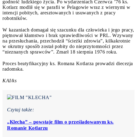
godność ludzkiego życia. Po wydarzeniach Czerwca ’76 ks.
Kotlarz modlił się w parafii w Pelagowie wraz z wiernymi w
intencji pobitych, aresztowanych i usuwanych z pracy
robotników.
W kazaniach domagał się szacunku dla człowieka i jego pracy,
piętnował kłamstwo i brak sprawiedliwości w PRL. Wzywany
na przesłuchania, przechodził “ścieżki zdrowia”, kilkakrotnie
w okrutny sposób został pobity do nieprzytomności przez
“nieznanych sprawców”. Zmarł 18 sierpnia 1976 roku.
Proces beatyfikacyjny ks. Romana Kotlarza prowadzi diecezja
radomska.
KAI/ks
Czytaj także:
„Klecha” – powstaje film o prześladowanym ks.
Romanie Kotlarzu