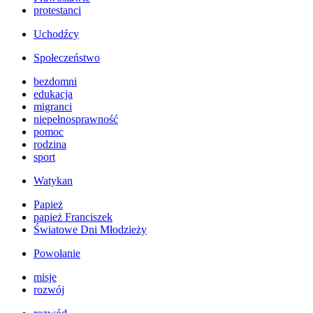
protestanci
Uchodźcy
Społeczeństwo
bezdomni
edukacja
migranci
niepełnosprawność
pomoc
rodzina
sport
Watykan
Papież
papież Franciszek
Światowe Dni Młodzieży
Powołanie
misje
rozwój