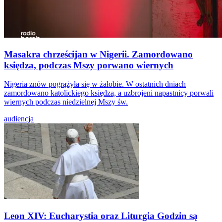
Masakra chrześcijan w Nigerii. Zamordowano
księdza, podczas Mszy porwano wiernych
Nigeria znów pogrążyła się w żałobie. W ostatnich dniach
zamordowano katolickiego księdza, a uzbrojeni napastnicy porwali
wiernych podczas niedzielnej Mszy św.
audiencja
Leon XIV: Eucharystia oraz Liturgia Godzin są