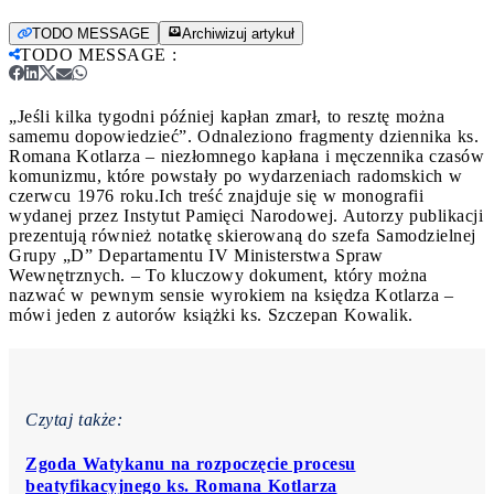
TODO MESSAGE
Archiwizuj artykuł
TODO MESSAGE
:
„Jeśli kilka tygodni później kapłan zmarł, to resztę można
samemu dopowiedzieć”. Odnaleziono fragmenty dziennika ks.
Romana Kotlarza – niezłomnego kapłana i męczennika czasów
komunizmu, które powstały po wydarzeniach radomskich w
czerwcu 1976 roku.
Ich treść znajduje się w monografii
wydanej przez Instytut Pamięci Narodowej. Autorzy publikacji
prezentują również notatkę skierowaną do szefa Samodzielnej
Grupy „D” Departamentu IV Ministerstwa Spraw
Wewnętrznych. – To kluczowy dokument, który można
nazwać w pewnym sensie wyrokiem na księdza Kotlarza –
mówi jeden z autorów książki ks. Szczepan Kowalik.
Czytaj także:
Zgoda Watykanu na rozpoczęcie procesu
beatyfikacyjnego ks. Romana Kotlarza