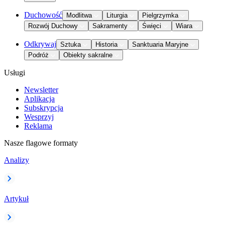
Duchowość
Modlitwa
Liturgia
Pielgrzymka
Rozwój Duchowy
Sakramenty
Święci
Wiara
Odkrywaj
Sztuka
Historia
Sanktuaria Maryjne
Podróż
Obiekty sakralne
Usługi
Newsletter
Aplikacja
Subskrypcja
Wesprzyj
Reklama
Nasze flagowe formaty
Analizy
Artykuł