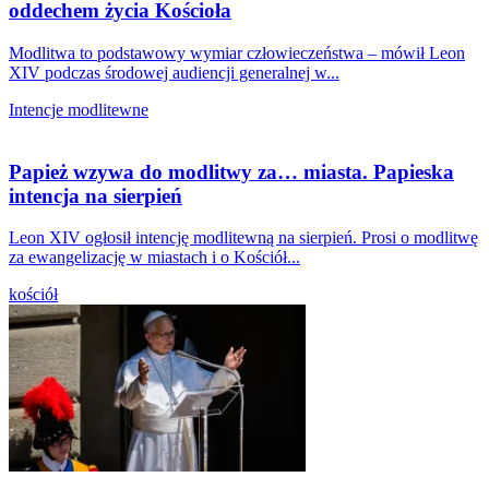
oddechem życia Kościoła
Modlitwa to podstawowy wymiar człowieczeństwa – mówił Leon
XIV podczas środowej audiencji generalnej w...
Intencje modlitewne
Papież wzywa do modlitwy za… miasta. Papieska
intencja na sierpień
Leon XIV ogłosił intencję modlitewną na sierpień. Prosi o modlitwę
za ewangelizację w miastach i o Kościół...
kościół