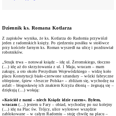
Dziennik ks. Romana Kotlarza
Z zapisków wynika, że ks. Kotlarza do Radomia przywiózł
jeden z radomskich księży. Po zjedzeniu posiłku w stołówce
przy kościele farnym ks. Roman wyszedł na ulicę i pozdrawiał
robotników.
„Strajk trwa – notował ksiądz – idę ul. Żeromskiego, tłoczno
(…) idę aż do skrzyżowania z ul. 1 Maja, wracam – mam
zakupy, a oto około Prezydium Wojewódzkiego – widzę koło
placu Konstytucji biało-czerwone sztandary – wózki fabryczne
oblepione, śpiew »Jeszcze Polska« – zbliżam się, wychodzę na
asfalt – błogosławię ich znakiem Krzyża dłonią – żegnają się –
dziękują (…) wołają:
»Kościół z nami – niech Ksiądz idzie razem«. Byłem,
wracam
(…) jestem u Fary – obiad, wychodzę po raz kolejny
(…) idę na Plac św. Trójcy, ulice wylotowe wszędzie
zablokowane – w całym Radomiu – stoję chwilę na placu –