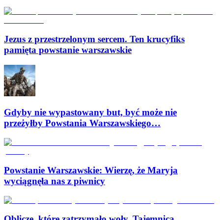
Jezus z przestrzelonym sercem. Ten krucyfiks
pamięta powstanie warszawskie
Gdyby nie wypastowany but, być może nie
przeżyłby Powstania Warszawskiego…
Powstanie Warszawskie: Wierzę, że Maryja
wyciągnęła nas z piwnicy
Oblicze, które zatrzymało woły. Tajemnica