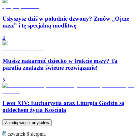
Usłyszysz dziś w południe dzwony? Zmów „Ojcze
nasz” i tę specjalną modlitwę
4
Musisz nakarmić dziecko w trakcie mszy? Ta
parafia znalazła świetne rozwiązanie!
5
Leon XIV: Eucharystia oraz Liturgia Godzin są
oddechem życia Kościoła
Załaduj więcej artykułów
czwartek 6 sierpnia