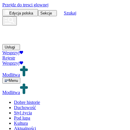
Przejdz do tresci glownej
Szukaj
Edycja
polska
Sekcje
Usługi
Wesprzyj
Rejestr
Wesprzyj
Modlitwa
Menu
Modlitwa
Dobre historie
Duchowość
Styl życia
Pod lupą
Kultura
Aktualności