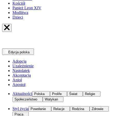
Kościół
Papież Leon XIV
Modlitwa
Dzieci
Edycja
polska
Adopcja
Uzależnienie
Nastolatek
Akceptacja
Anioł
Apostoł
Aktualności
Polska
Prolife
Świat
Religie
Społeczeństwo
Watykan
Styl życia
Powołanie
Relacje
Rodzina
Zdrowie
Praca