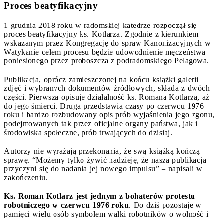
Proces beatyfikacyjny
1 grudnia 2018 roku w radomskiej katedrze rozpoczął się
proces beatyfikacyjny ks. Kotlarza. Zgodnie z kierunkiem
wskazanym przez Kongregację do spraw Kanonizacyjnych w
Watykanie celem procesu będzie udowodnienie męczeństwa
poniesionego przez proboszcza z podradomskiego Pelagowa.
Publikacja, oprócz zamieszczonej na końcu książki galerii
zdjęć i wybranych dokumentów źródłowych, składa z dwóch
części. Pierwsza opisuje działalność ks. Romana Kotlarza, aż
do jego śmierci. Druga przedstawia czasy po czerwcu 1976
roku i bardzo rozbudowany opis prób wyjaśnienia jego zgonu,
podejmowanych tak przez oficjalne organy państwa, jak i
środowiska społeczne, prób trwających do dzisiaj.
Autorzy nie wyrażają przekonania, że swą książką kończą
sprawę. “Możemy tylko żywić nadzieję, że nasza publikacja
przyczyni się do nadania jej nowego impulsu” – napisali w
zakończeniu.
Ks. Roman Kotlarz jest jednym z bohaterów protestu
robotniczego w czerwcu 1976 roku
. Do dziś pozostaje w
pamięci wielu osób symbolem walki robotników o wolność i