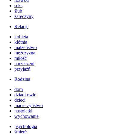
rozwód
seks
ślub
zaręczyny
Relacje
kobieta
kłótnia
małżeństwo
mężczyzna
miłość
narzeczeni
przyjaźń
Rodzina
dom
dziadkowie
dzieci
macierzyństwo
nastolatki
wychowanie
psychologia
śmierć