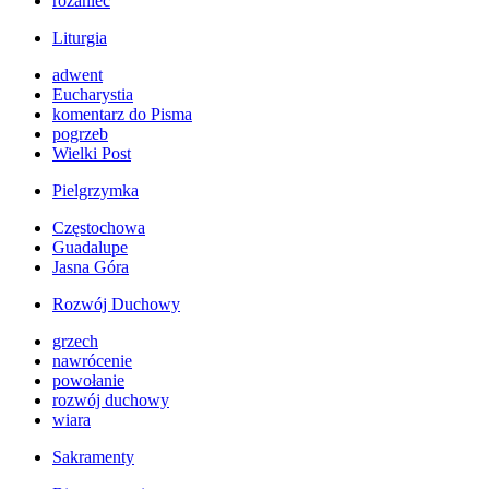
różaniec
Liturgia
adwent
Eucharystia
komentarz do Pisma
pogrzeb
Wielki Post
Pielgrzymka
Częstochowa
Guadalupe
Jasna Góra
Rozwój Duchowy
grzech
nawrócenie
powołanie
rozwój duchowy
wiara
Sakramenty