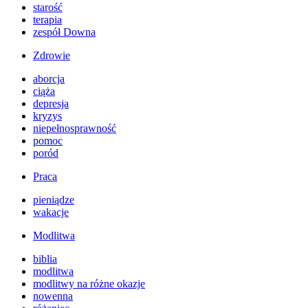
starość
terapia
zespół Downa
Zdrowie
aborcja
ciąża
depresja
kryzys
niepełnosprawność
pomoc
poród
Praca
pieniądze
wakacje
Modlitwa
biblia
modlitwa
modlitwy na różne okazje
nowenna