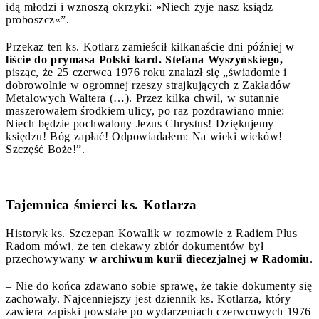
idą młodzi i wznoszą okrzyki: »Niech żyje nasz ksiądz
proboszcz«”.
Przekaz ten ks. Kotlarz zamieścił kilkanaście dni później
w
liście do prymasa Polski kard. Stefana Wyszyńskiego,
pisząc, że 25 czerwca 1976 roku znalazł się „świadomie i
dobrowolnie w ogromnej rzeszy strajkujących z Zakładów
Metalowych Waltera (…). Przez kilka chwil, w sutannie
maszerowałem środkiem ulicy, po raz pozdrawiano mnie:
Niech będzie pochwalony Jezus Chrystus! Dziękujemy
księdzu! Bóg zapłać! Odpowiadałem: Na wieki wieków!
Szczęść Boże!”.
Tajemnica śmierci ks. Kotlarza
Historyk ks. Szczepan Kowalik w rozmowie z Radiem Plus
Radom mówi, że ten ciekawy zbiór dokumentów był
przechowywany
w archiwum kurii diecezjalnej w Radomiu
.
– Nie do końca zdawano sobie sprawę, że takie dokumenty się
zachowały. Najcenniejszy jest dziennik ks. Kotlarza, który
zawiera zapiski powstałe po wydarzeniach czerwcowych 1976