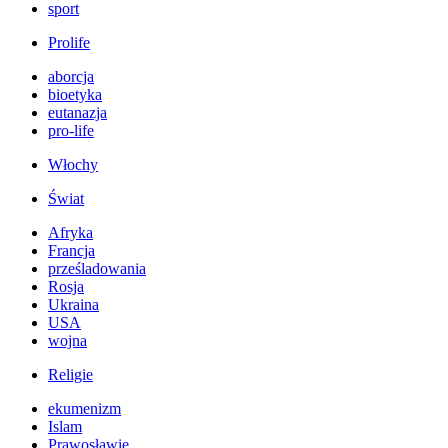
sport
Prolife
aborcja
bioetyka
eutanazja
pro-life
Włochy
Świat
Afryka
Francja
prześladowania
Rosja
Ukraina
USA
wojna
Religie
ekumenizm
Islam
Prawosławie