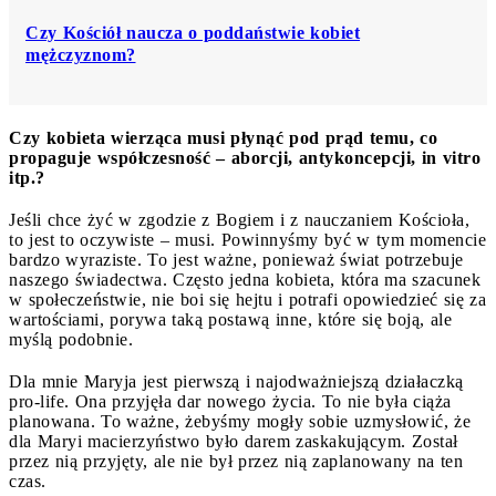
Czy Kościół naucza o poddaństwie kobiet
mężczyznom?
Czy kobieta wierząca musi płynąć pod prąd temu, co
propaguje współczesność – aborcji, antykoncepcji, in vitro
itp.?
Jeśli chce żyć w zgodzie z Bogiem i z nauczaniem Kościoła,
to jest to oczywiste – musi. Powinnyśmy być w tym momencie
bardzo wyraziste. To jest ważne, ponieważ świat potrzebuje
naszego świadectwa. Często jedna kobieta, która ma szacunek
w społeczeństwie, nie boi się hejtu i potrafi opowiedzieć się za
wartościami, porywa taką postawą inne, które się boją, ale
myślą podobnie.
Dla mnie Maryja jest pierwszą i najodważniejszą działaczką
pro-life. Ona przyjęła dar nowego życia. To nie była ciąża
planowana. To ważne, żebyśmy mogły sobie uzmysłowić, że
dla Maryi macierzyństwo było darem zaskakującym. Został
przez nią przyjęty, ale nie był przez nią zaplanowany na ten
czas.