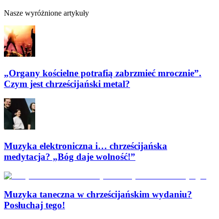
Nasze wyróżnione artykuły
„Organy kościelne potrafią zabrzmieć mrocznie”.
Czym jest chrześcijański metal?
Muzyka elektroniczna i… chrześcijańska
medytacja? „Bóg daje wolność!”
Muzyka taneczna w chrześcijańskim wydaniu?
Posłuchaj tego!