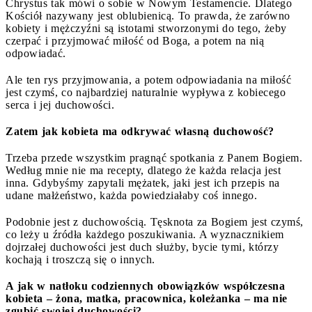
Chrystus tak mówi o sobie w Nowym Testamencie. Dlatego
Kościół nazywany jest oblubienicą. To prawda, że zarówno
kobiety i mężczyźni są istotami stworzonymi do tego, żeby
czerpać i przyjmować miłość od Boga, a potem na nią
odpowiadać.
Ale ten rys przyjmowania, a potem odpowiadania na miłość
jest czymś, co najbardziej naturalnie wypływa z kobiecego
serca i jej duchowości.
Zatem jak kobieta ma odkrywać własną duchowość?
Trzeba przede wszystkim pragnąć spotkania z Panem Bogiem.
Według mnie nie ma recepty, dlatego że każda relacja jest
inna. Gdybyśmy zapytali mężatek, jaki jest ich przepis na
udane małżeństwo, każda powiedziałaby coś innego.
Podobnie jest z duchowością. Tęsknota za Bogiem jest czymś,
co leży u źródła każdego poszukiwania. A wyznacznikiem
dojrzałej duchowości jest duch służby, bycie tymi, którzy
kochają i troszczą się o innych.
A jak w natłoku codziennych obowiązków współczesna
kobieta – żona, matka, pracownica, koleżanka – ma nie
zgubić swojej duchowości?