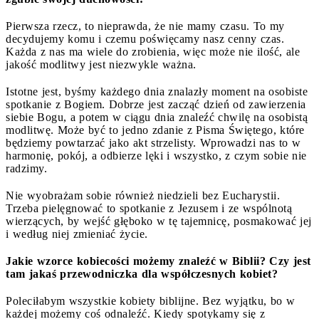
Pierwsza rzecz, to nieprawda, że nie mamy czasu. To my
decydujemy komu i czemu poświęcamy nasz cenny czas.
Każda z nas ma wiele do zrobienia, więc może nie ilość, ale
jakość modlitwy jest niezwykle ważna.
Istotne jest, byśmy każdego dnia znalazły moment na osobiste
spotkanie z Bogiem. Dobrze jest zacząć dzień od zawierzenia
siebie Bogu, a potem w ciągu dnia znaleźć chwilę na osobistą
modlitwę. Może być to jedno zdanie z Pisma Świętego, które
będziemy powtarzać jako akt strzelisty. Wprowadzi nas to w
harmonię, pokój, a odbierze lęki i wszystko, z czym sobie nie
radzimy.
Nie wyobrażam sobie również niedzieli bez Eucharystii.
Trzeba pielęgnować to spotkanie z Jezusem i ze wspólnotą
wierzących, by wejść głęboko w tę tajemnicę, posmakować jej
i według niej zmieniać życie.
Jakie wzorce kobiecości możemy znaleźć w Biblii? Czy jest
tam jakaś przewodniczka dla współczesnych kobiet?
Poleciłabym wszystkie kobiety biblijne. Bez wyjątku, bo w
każdej możemy coś odnaleźć. Kiedy spotykamy się z