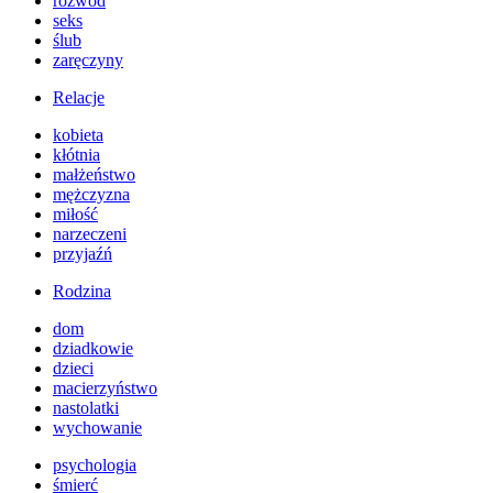
rozwód
seks
ślub
zaręczyny
Relacje
kobieta
kłótnia
małżeństwo
mężczyzna
miłość
narzeczeni
przyjaźń
Rodzina
dom
dziadkowie
dzieci
macierzyństwo
nastolatki
wychowanie
psychologia
śmierć