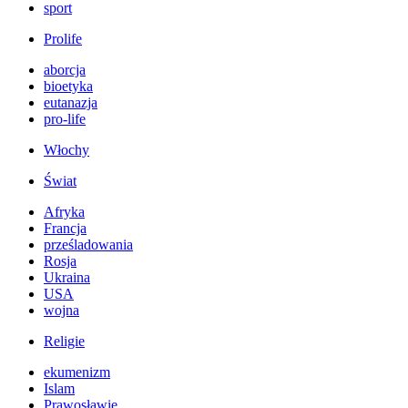
sport
Prolife
aborcja
bioetyka
eutanazja
pro-life
Włochy
Świat
Afryka
Francja
prześladowania
Rosja
Ukraina
USA
wojna
Religie
ekumenizm
Islam
Prawosławie