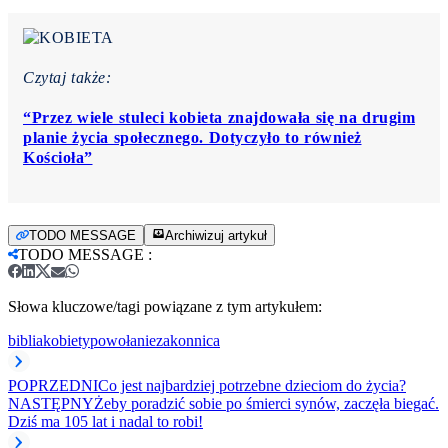
Czytaj także:
“Przez wiele stuleci kobieta znajdowała się na drugim
planie życia społecznego. Dotyczyło to również
Kościoła”
TODO MESSAGE
Archiwizuj artykuł
TODO MESSAGE
:
Słowa kluczowe/tagi powiązane z tym artykułem:
biblia
kobiety
powołanie
zakonnica
POPRZEDNI
Co jest najbardziej potrzebne dzieciom do życia?
NASTĘPNY
Żeby poradzić sobie po śmierci synów, zaczęła biegać.
Dziś ma 105 lat i nadal to robi!