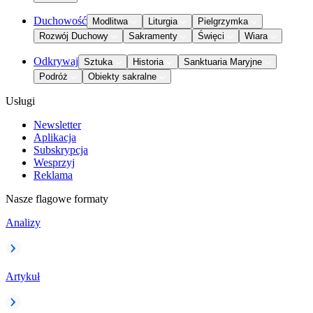
Duchowość
Modlitwa
Liturgia
Pielgrzymka
Rozwój Duchowy
Sakramenty
Święci
Wiara
Odkrywaj
Sztuka
Historia
Sanktuaria Maryjne
Podróż
Obiekty sakralne
Usługi
Newsletter
Aplikacja
Subskrypcja
Wesprzyj
Reklama
Nasze flagowe formaty
Analizy
Artykuł