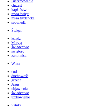
Bierzmowanie
chrzest
kapłaństwo
msza święta
msza trydencka
spowiedź
Święci
ksiądz
Maryja
świadectwo
świętość
zakonnica
Wiara
cud
duchowość
grzech
Jezus
objawienia
świadectwo
uzdrowienie
Sztuka