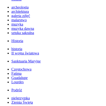
archeologia
architektura
galeria zdjęć
malarstwo
muzyka
muzyka dawna
sztuka sakralna
Historia
historia
II wojna światowa
Sanktuaria Maryjne
Częstochowa
Fatima
Guadalupe
Lourdes
Podróż
pielgrzymka
Ziemia Święta