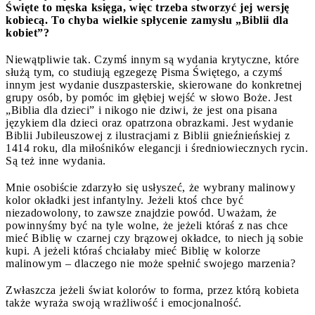
Święte to męska księga, więc trzeba stworzyć jej wersję
kobiecą. To chyba wielkie spłycenie zamysłu „Biblii dla
kobiet”?
Niewątpliwie tak. Czymś innym są wydania krytyczne, które
służą tym, co studiują egzegezę Pisma Świętego, a czymś
innym jest wydanie duszpasterskie, skierowane do konkretnej
grupy osób, by pomóc im głębiej wejść w słowo Boże. Jest
„Biblia dla dzieci” i nikogo nie dziwi, że jest ona pisana
językiem dla dzieci oraz opatrzona obrazkami. Jest wydanie
Biblii Jubileuszowej z ilustracjami z Biblii gnieźnieńskiej z
1414 roku, dla miłośników elegancji i średniowiecznych rycin.
Są też inne wydania.
Mnie osobiście zdarzyło się usłyszeć, że wybrany malinowy
kolor okładki jest infantylny. Jeżeli ktoś chce być
niezadowolony, to zawsze znajdzie powód. Uważam, że
powinnyśmy być na tyle wolne, że jeżeli któraś z nas chce
mieć Biblię w czarnej czy brązowej okładce, to niech ją sobie
kupi. A jeżeli któraś chciałaby mieć Biblię w kolorze
malinowym – dlaczego nie może spełnić swojego marzenia?
Zwłaszcza jeżeli świat kolorów to forma, przez którą kobieta
także wyraża swoją wrażliwość i emocjonalność.