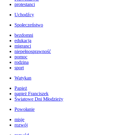
protestanci
Uchodźcy
Społeczeństwo
bezdomni
edukacja
migranci
niepełnosprawność
pomoc
rodzina
sport
Watykan
Papież
papież Franciszek
Światowe Dni Młodzieży
Powołanie
misje
rozwój