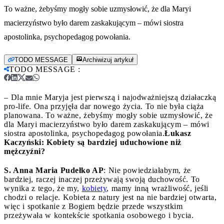
To ważne, żebyśmy mogły sobie uzmysłowić, że dla Maryi
macierzyństwo było darem zaskakującym – mówi siostra
apostolinka, psychopedagog powołania.
TODO MESSAGE
Archiwizuj artykuł
TODO MESSAGE
:
– Dla mnie Maryja jest pierwszą i najodważniejszą działaczką
pro-life. Ona przyjęła dar nowego życia. To nie była ciąża
planowana. To ważne, żebyśmy mogły sobie uzmysłowić, że
dla Maryi macierzyństwo było darem zaskakującym – mówi
siostra apostolinka, psychopedagog powołania.
Łukasz
Kaczyński: Kobiety są bardziej uduchowione niż
mężczyźni?
S. Anna Maria Pudełko AP
: Nie powiedziałabym, że
bardziej, raczej inaczej przeżywają swoją duchowość. To
wynika z tego, że my,
kobiety
, mamy inną wrażliwość, jeśli
chodzi o relacje. Kobieta z natury jest na nie bardziej otwarta,
więc i spotkanie z Bogiem będzie przede wszystkim
przeżywała w kontekście spotkania osobowego i bycia.