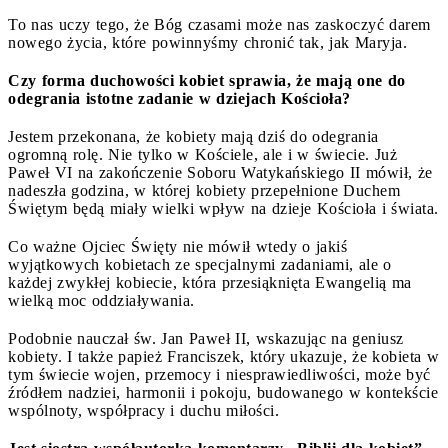
To nas uczy tego, że Bóg czasami może nas zaskoczyć darem
nowego życia, które powinnyśmy chronić tak, jak Maryja.
Czy forma duchowości kobiet sprawia, że mają one do
odegrania istotne zadanie w dziejach Kościoła?
Jestem przekonana, że kobiety mają dziś do odegrania
ogromną rolę. Nie tylko w Kościele, ale i w świecie. Już
Paweł VI na zakończenie Soboru Watykańskiego II mówił, że
nadeszła godzina, w której kobiety przepełnione Duchem
Świętym będą miały wielki wpływ na dzieje Kościoła i świata.
Co ważne Ojciec Święty nie mówił wtedy o jakiś
wyjątkowych kobietach ze specjalnymi zadaniami, ale o
każdej zwykłej kobiecie, która przesiąknięta Ewangelią ma
wielką moc oddziaływania.
Podobnie nauczał św. Jan Paweł II, wskazując na geniusz
kobiety. I także papież Franciszek, który ukazuje, że kobieta w
tym świecie wojen, przemocy i niesprawiedliwości, może być
źródłem nadziei, harmonii i pokoju, budowanego w kontekście
wspólnoty, współpracy i duchu miłości.