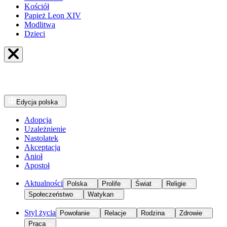
Kościół
Papież Leon XIV
Modlitwa
Dzieci
Edycja
polska
Adopcja
Uzależnienie
Nastolatek
Akceptacja
Anioł
Apostoł
Aktualności
Polska
Prolife
Świat
Religie
Społeczeństwo
Watykan
Styl życia
Powołanie
Relacje
Rodzina
Zdrowie
Praca