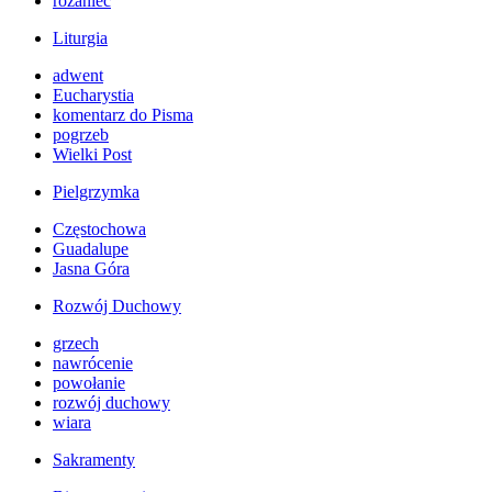
różaniec
Liturgia
adwent
Eucharystia
komentarz do Pisma
pogrzeb
Wielki Post
Pielgrzymka
Częstochowa
Guadalupe
Jasna Góra
Rozwój Duchowy
grzech
nawrócenie
powołanie
rozwój duchowy
wiara
Sakramenty