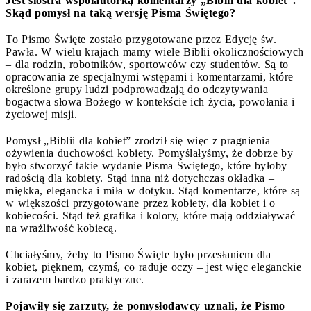
Jest siostra współautorką komentarzy „Biblii dla kobiet”.
Skąd pomysł na taką wersję Pisma Świętego?
To Pismo Święte zostało przygotowane przez Edycję św.
Pawła. W wielu krajach mamy wiele Biblii okolicznościowych
– dla rodzin, robotników, sportowców czy studentów. Są to
opracowania ze specjalnymi wstępami i komentarzami, które
określone grupy ludzi podprowadzają do odczytywania
bogactwa słowa Bożego w kontekście ich życia, powołania i
życiowej misji.
Pomysł „Biblii dla kobiet” zrodził się więc z pragnienia
ożywienia duchowości kobiety. Pomyślałyśmy, że dobrze by
było stworzyć takie wydanie Pisma Świętego, które byłoby
radością dla kobiety. Stąd inna niż dotychczas okładka –
miękka, elegancka i miła w dotyku. Stąd komentarze, które są
w większości przygotowane przez kobiety, dla kobiet i o
kobiecości. Stąd też grafika i kolory, które mają oddziaływać
na wrażliwość kobiecą.
Chciałyśmy, żeby to Pismo Święte było przesłaniem dla
kobiet, pięknem, czymś, co raduje oczy – jest więc eleganckie
i zarazem bardzo praktyczne.
Pojawiły się zarzuty, że pomysłodawcy uznali, że Pismo