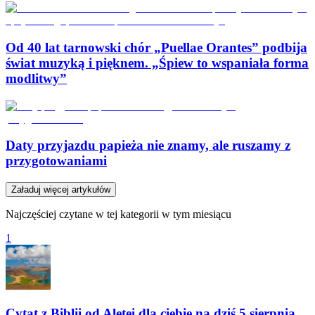
Od 40 lat tarnowski chór „Puellae Orantes” podbija
świat muzyką i pięknem. „Śpiew to wspaniała forma
modlitwy”
Daty przyjazdu papieża nie znamy, ale ruszamy z
przygotowaniami
Załaduj więcej artykułów
Najczęściej czytane w tej kategorii w tym miesiącu
1
Cytat z Biblii od Aletei dla ciebie na dziś 5 sierpnia