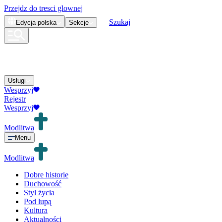
Przejdz do tresci glownej
Szukaj
Edycja
polska
Sekcje
Usługi
Wesprzyj
Rejestr
Wesprzyj
Modlitwa
Menu
Modlitwa
Dobre historie
Duchowość
Styl życia
Pod lupą
Kultura
Aktualności