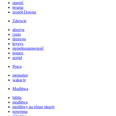
starość
terapia
zespół Downa
Zdrowie
aborcja
ciąża
depresja
kryzys
niepełnosprawność
pomoc
poród
Praca
pieniądze
wakacje
Modlitwa
biblia
modlitwa
modlitwy na różne okazje
nowenna