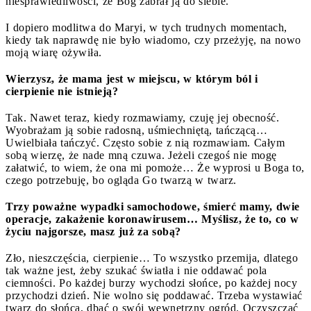
niesprawiedliwości, że Bóg zabrał ją do siebie.
I dopiero modlitwa do Maryi, w tych trudnych momentach,
kiedy tak naprawdę nie było wiadomo, czy przeżyję, na nowo
moją wiarę ożywiła.
Wierzysz, że mama jest w miejscu, w którym ból i
cierpienie nie istnieją?
Tak. Nawet teraz, kiedy rozmawiamy, czuję jej obecność.
Wyobrażam ją sobie radosną, uśmiechniętą, tańczącą…
Uwielbiała tańczyć. Często sobie z nią rozmawiam. Całym
sobą wierzę, że nade mną czuwa. Jeżeli czegoś nie mogę
załatwić, to wiem, że ona mi pomoże… Że wyprosi u Boga to,
czego potrzebuję, bo ogląda Go twarzą w twarz.
Trzy poważne wypadki samochodowe, śmierć mamy, dwie
operacje, zakażenie koronawirusem… Myślisz, że to, co w
życiu najgorsze, masz już za sobą?
Zło, nieszczęścia, cierpienie… To wszystko przemija, dlatego
tak ważne jest, żeby szukać światła i nie oddawać pola
ciemności. Po każdej burzy wychodzi słońce, po każdej nocy
przychodzi dzień. Nie wolno się poddawać. Trzeba wystawiać
twarz do słońca, dbać o swój wewnętrzny ogród. Oczyszczać