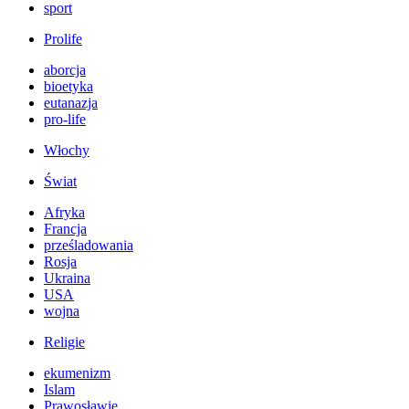
sport
Prolife
aborcja
bioetyka
eutanazja
pro-life
Włochy
Świat
Afryka
Francja
prześladowania
Rosja
Ukraina
USA
wojna
Religie
ekumenizm
Islam
Prawosławie