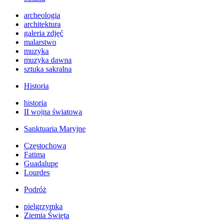
archeologia
architektura
galeria zdjęć
malarstwo
muzyka
muzyka dawna
sztuka sakralna
Historia
historia
II wojna światowa
Sanktuaria Maryjne
Częstochowa
Fatima
Guadalupe
Lourdes
Podróż
pielgrzymka
Ziemia Święta