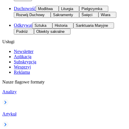
Duchowość
Modlitwa
Liturgia
Pielgrzymka
Rozwój Duchowy
Sakramenty
Święci
Wiara
Odkrywaj
Sztuka
Historia
Sanktuaria Maryjne
Podróż
Obiekty sakralne
Usługi
Newsletter
Aplikacja
Subskrypcja
Wesprzyj
Reklama
Nasze flagowe formaty
Analizy
Artykuł