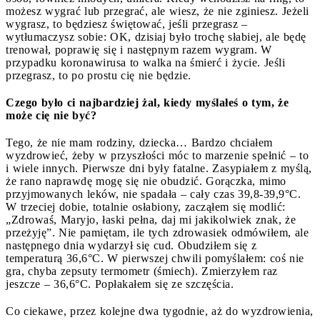
możesz wygrać lub przegrać, ale wiesz, że nie zginiesz. Jeżeli
wygrasz, to będziesz świętować, jeśli przegrasz –
wytłumaczysz sobie: OK, dzisiaj było trochę słabiej, ale będę
trenował, poprawię się i następnym razem wygram. W
przypadku koronawirusa to walka na śmierć i życie. Jeśli
przegrasz, to po prostu cię nie będzie.
Czego było ci najbardziej żal, kiedy myślałeś o tym, że
może cię nie być?
Tego, że nie mam rodziny, dziecka… Bardzo chciałem
wyzdrowieć, żeby w przyszłości móc to marzenie spełnić – to
i wiele innych. Pierwsze dni były fatalne. Zasypiałem z myślą,
że rano naprawdę mogę się nie obudzić. Gorączka, mimo
przyjmowanych leków, nie spadała – cały czas 39,8-39,9°C.
W trzeciej dobie, totalnie osłabiony, zacząłem się modlić:
„Zdrowaś, Maryjo, łaski pełna, daj mi jakikolwiek znak, że
przeżyję”. Nie pamiętam, ile tych zdrowasiek odmówiłem, ale
następnego dnia wydarzył się cud. Obudziłem się z
temperaturą 36,6°C. W pierwszej chwili pomyślałem: coś nie
gra, chyba zepsuty termometr (śmiech). Zmierzyłem raz
jeszcze – 36,6°C. Popłakałem się ze szczęścia.
Co ciekawe, przez kolejne dwa tygodnie, aż do wyzdrowienia,