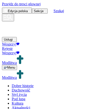
Przejdz do tresci glownej
Szukaj
Edycja
polska
Sekcje
Usługi
Wesprzyj
Rejestr
Wesprzyj
Modlitwa
Menu
Modlitwa
Dobre historie
Duchowość
Styl życia
Pod lupą
Kultura
Aktualności