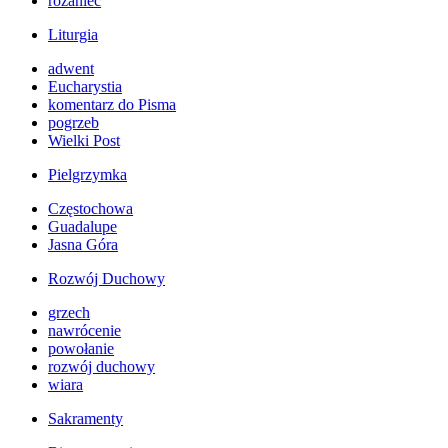
różaniec
Liturgia
adwent
Eucharystia
komentarz do Pisma
pogrzeb
Wielki Post
Pielgrzymka
Częstochowa
Guadalupe
Jasna Góra
Rozwój Duchowy
grzech
nawrócenie
powołanie
rozwój duchowy
wiara
Sakramenty