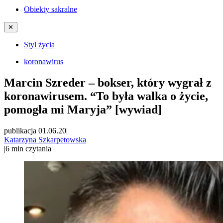
Obiekty sakralne
✕
Styl życia
koronawirus
Marcin Szreder – bokser, który wygrał z
koronawirusem. “To była walka o życie,
pomogła mi Maryja” [wywiad]
publikacja 01.06.20
|
Katarzyna Szkarpetowska
|
6
min czytania