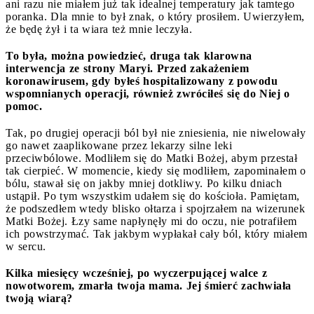
ani razu nie miałem już tak idealnej temperatury jak tamtego
poranka. Dla mnie to był znak, o który prosiłem. Uwierzyłem,
że będę żył i ta wiara też mnie leczyła.
To była, można powiedzieć, druga tak klarowna
interwencja ze strony Maryi. Przed zakażeniem
koronawirusem, gdy byłeś hospitalizowany z powodu
wspomnianych operacji, również zwróciłeś się do Niej o
pomoc.
Tak, po drugiej operacji ból był nie zniesienia, nie niwelowały
go nawet zaaplikowane przez lekarzy silne leki
przeciwbólowe. Modliłem się do Matki Bożej, abym przestał
tak cierpieć. W momencie, kiedy się modliłem, zapominałem o
bólu, stawał się on jakby mniej dotkliwy. Po kilku dniach
ustąpił. Po tym wszystkim udałem się do kościoła. Pamiętam,
że podszedłem wtedy blisko ołtarza i spojrzałem na wizerunek
Matki Bożej. Łzy same napłynęły mi do oczu, nie potrafiłem
ich powstrzymać. Tak jakbym wypłakał cały ból, który miałem
w sercu.
Kilka miesięcy wcześniej, po wyczerpującej walce z
nowotworem, zmarła twoja mama. Jej śmierć zachwiała
twoją wiarą?