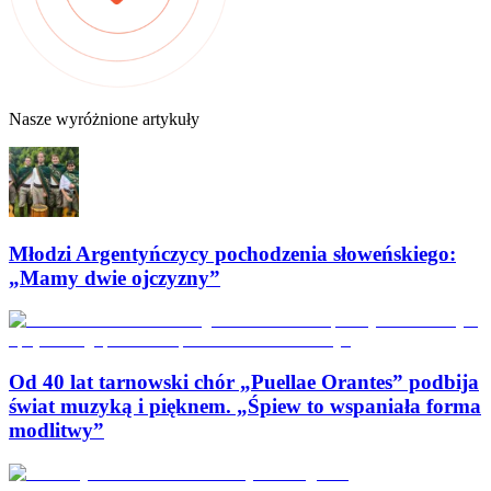
Nasze wyróżnione artykuły
Młodzi Argentyńczycy pochodzenia słoweńskiego:
„Mamy dwie ojczyzny”
Od 40 lat tarnowski chór „Puellae Orantes” podbija
świat muzyką i pięknem. „Śpiew to wspaniała forma
modlitwy”