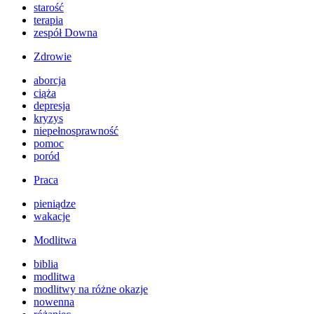
starość
terapia
zespół Downa
Zdrowie
aborcja
ciąża
depresja
kryzys
niepełnosprawność
pomoc
poród
Praca
pieniądze
wakacje
Modlitwa
biblia
modlitwa
modlitwy na różne okazje
nowenna