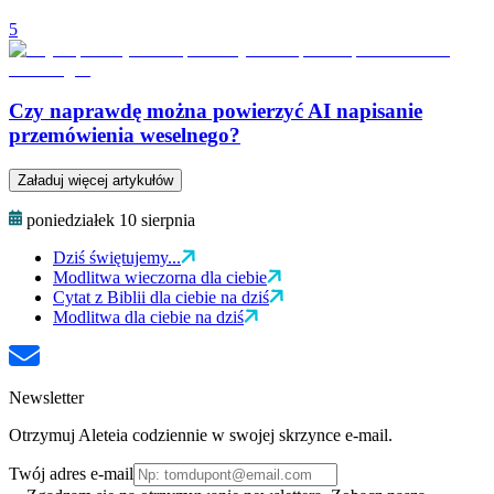
5
Czy naprawdę można powierzyć AI napisanie
przemówienia weselnego?
Załaduj więcej artykułów
poniedziałek 10 sierpnia
Dziś świętujemy...
Modlitwa wieczorna dla ciebie
Cytat z Biblii dla ciebie na dziś
Modlitwa dla ciebie na dziś
Newsletter
Otrzymuj Aleteia codziennie w swojej skrzynce e-mail.
Twój adres e-mail