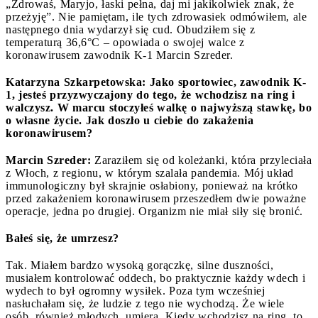
„Zdrowaś, Maryjo, łaski pełna, daj mi jakikolwiek znak, że
przeżyję”. Nie pamiętam, ile tych zdrowasiek odmówiłem, ale
następnego dnia wydarzył się cud. Obudziłem się z
temperaturą 36,6°C – opowiada o swojej walce z
koronawirusem zawodnik K-1 Marcin Szreder.
Katarzyna Szkarpetowska: Jako sportowiec, zawodnik K-
1, jesteś przyzwyczajony do tego, że wchodzisz na ring i
walczysz. W marcu stoczyłeś walkę o najwyższą stawkę, bo
o własne życie. Jak doszło u ciebie do zakażenia
koronawirusem?
Marcin Szreder:
Zaraziłem się od koleżanki, która przyleciała
z Włoch, z regionu, w którym szalała pandemia. Mój układ
immunologiczny był skrajnie osłabiony, ponieważ na krótko
przed zakażeniem koronawirusem przeszedłem dwie poważne
operacje, jedna po drugiej. Organizm nie miał siły się bronić.
Bałeś się, że umrzesz?
Tak. Miałem bardzo wysoką gorączkę, silne duszności,
musiałem kontrolować oddech, bo praktycznie każdy wdech i
wydech to był ogromny wysiłek. Poza tym wcześniej
nasłuchałam się, że ludzie z tego nie wychodzą. Że wiele
osób, również młodych, umiera. Kiedy wchodzisz na ring, to