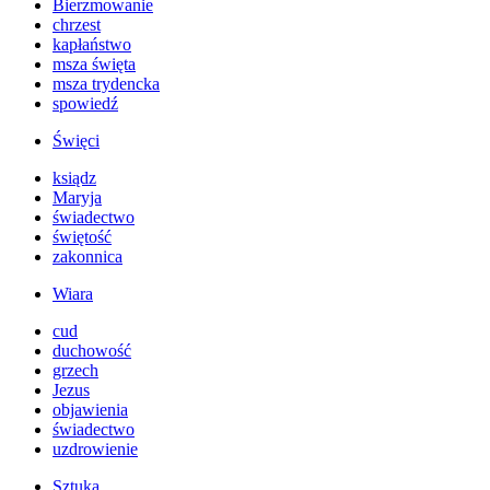
Bierzmowanie
chrzest
kapłaństwo
msza święta
msza trydencka
spowiedź
Święci
ksiądz
Maryja
świadectwo
świętość
zakonnica
Wiara
cud
duchowość
grzech
Jezus
objawienia
świadectwo
uzdrowienie
Sztuka