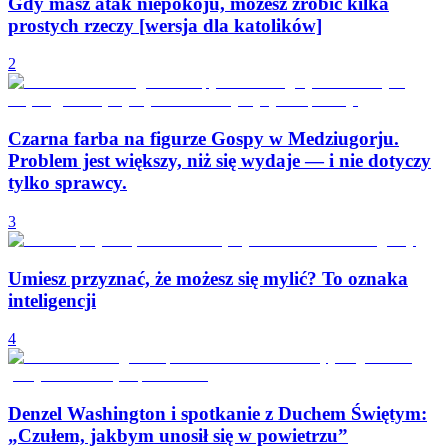
Gdy masz atak niepokoju, możesz zrobić kilka
prostych rzeczy [wersja dla katolików]
2
Czarna farba na figurze Gospy w Medziugorju.
Problem jest większy, niż się wydaje — i nie dotyczy
tylko sprawcy.
3
Umiesz przyznać, że możesz się mylić? To oznaka
inteligencji
4
Denzel Washington i spotkanie z Duchem Świętym:
„Czułem, jakbym unosił się w powietrzu”