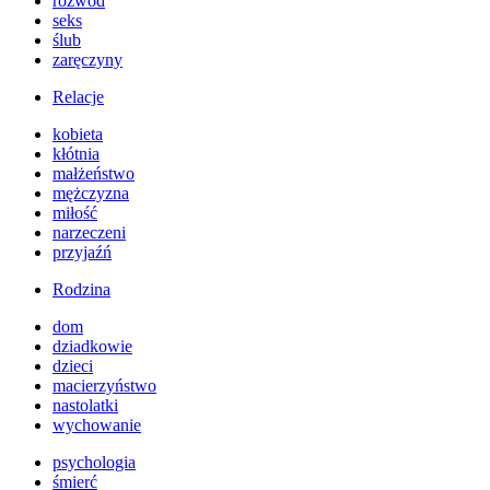
rozwód
seks
ślub
zaręczyny
Relacje
kobieta
kłótnia
małżeństwo
mężczyzna
miłość
narzeczeni
przyjaźń
Rodzina
dom
dziadkowie
dzieci
macierzyństwo
nastolatki
wychowanie
psychologia
śmierć