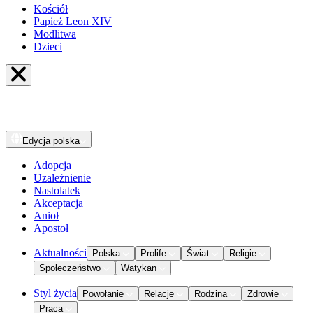
Kościół
Papież Leon XIV
Modlitwa
Dzieci
Edycja
polska
Adopcja
Uzależnienie
Nastolatek
Akceptacja
Anioł
Apostoł
Aktualności
Polska
Prolife
Świat
Religie
Społeczeństwo
Watykan
Styl życia
Powołanie
Relacje
Rodzina
Zdrowie
Praca