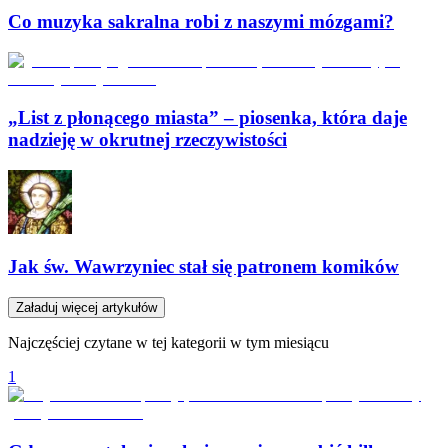
Co muzyka sakralna robi z naszymi mózgami?
„List z płonącego miasta” – piosenka, która daje
nadzieję w okrutnej rzeczywistości
Jak św. Wawrzyniec stał się patronem komików
Załaduj więcej artykułów
Najczęściej czytane w tej kategorii w tym miesiącu
1