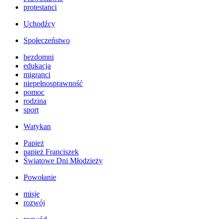
protestanci
Uchodźcy
Społeczeństwo
bezdomni
edukacja
migranci
niepełnosprawność
pomoc
rodzina
sport
Watykan
Papież
papież Franciszek
Światowe Dni Młodzieży
Powołanie
misje
rozwój