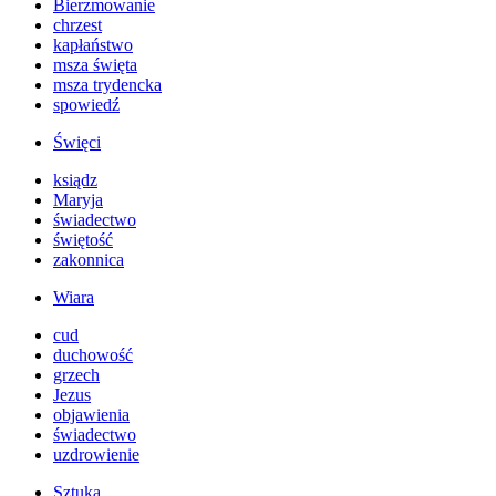
Bierzmowanie
chrzest
kapłaństwo
msza święta
msza trydencka
spowiedź
Święci
ksiądz
Maryja
świadectwo
świętość
zakonnica
Wiara
cud
duchowość
grzech
Jezus
objawienia
świadectwo
uzdrowienie
Sztuka