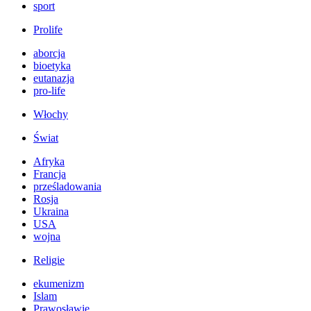
sport
Prolife
aborcja
bioetyka
eutanazja
pro-life
Włochy
Świat
Afryka
Francja
prześladowania
Rosja
Ukraina
USA
wojna
Religie
ekumenizm
Islam
Prawosławie