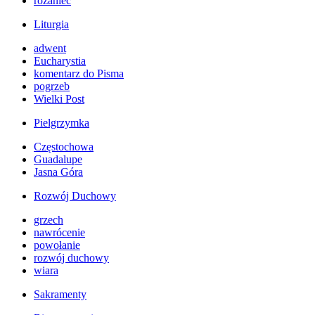
różaniec
Liturgia
adwent
Eucharystia
komentarz do Pisma
pogrzeb
Wielki Post
Pielgrzymka
Częstochowa
Guadalupe
Jasna Góra
Rozwój Duchowy
grzech
nawrócenie
powołanie
rozwój duchowy
wiara
Sakramenty