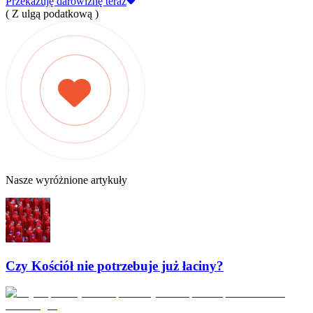
Przekazuję darowiznę teraz
( Z ulgą podatkową )
Nasze wyróżnione artykuły
Czy Kościół nie potrzebuje już łaciny?