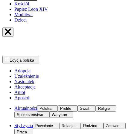
Kościół
Papież Leon XIV
Modlitwa
Dzieci
Edycja
polska
Adopcja
Uzależnienie
Nastolatek
Akceptacja
Anioł
Apostoł
Aktualności
Polska
Prolife
Świat
Religie
Społeczeństwo
Watykan
Styl życia
Powołanie
Relacje
Rodzina
Zdrowie
Praca