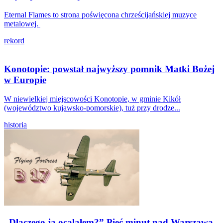
Eternal Flames to strona poświęcona chrześcijańskiej muzyce
metalowej.
rekord
Konotopie: powstał najwyższy pomnik Matki Bożej
w Europie
W niewielkiej miejscowości Konotopie, w gminie Kikół
(województwo kujawsko-pomorskie), tuż przy drodze...
historia
„Dlaczego ja ocalałem?” Pięć minut nad Warszawą