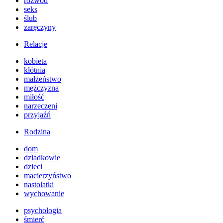
rozwód
seks
ślub
zaręczyny
Relacje
kobieta
kłótnia
małżeństwo
mężczyzna
miłość
narzeczeni
przyjaźń
Rodzina
dom
dziadkowie
dzieci
macierzyństwo
nastolatki
wychowanie
psychologia
śmierć