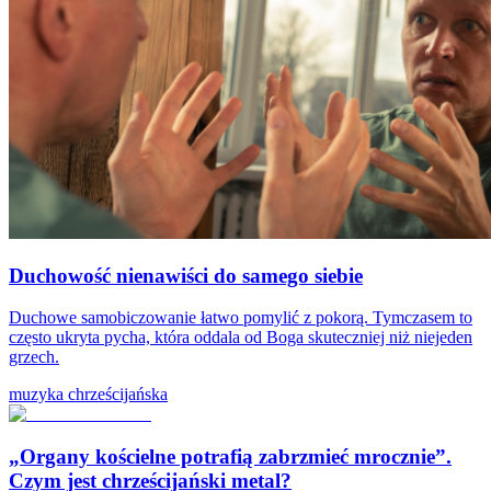
Duchowość nienawiści do samego siebie
Duchowe samobiczowanie łatwo pomylić z pokorą. Tymczasem to
często ukryta pycha, która oddala od Boga skuteczniej niż niejeden
grzech.
muzyka chrześcijańska
„Organy kościelne potrafią zabrzmieć mrocznie”.
Czym jest chrześcijański metal?