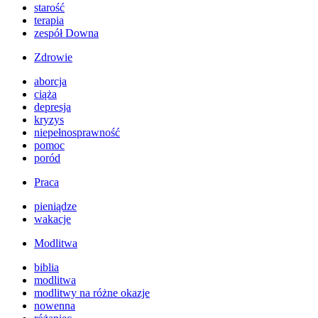
starość
terapia
zespół Downa
Zdrowie
aborcja
ciąża
depresja
kryzys
niepełnosprawność
pomoc
poród
Praca
pieniądze
wakacje
Modlitwa
biblia
modlitwa
modlitwy na różne okazje
nowenna