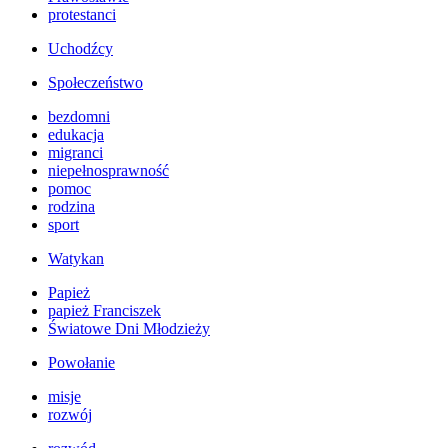
protestanci
Uchodźcy
Społeczeństwo
bezdomni
edukacja
migranci
niepełnosprawność
pomoc
rodzina
sport
Watykan
Papież
papież Franciszek
Światowe Dni Młodzieży
Powołanie
misje
rozwój