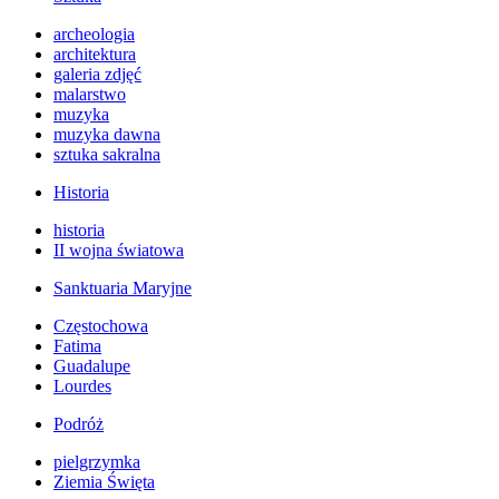
archeologia
architektura
galeria zdjęć
malarstwo
muzyka
muzyka dawna
sztuka sakralna
Historia
historia
II wojna światowa
Sanktuaria Maryjne
Częstochowa
Fatima
Guadalupe
Lourdes
Podróż
pielgrzymka
Ziemia Święta