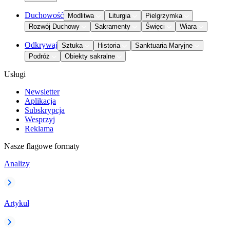
Duchowość
Modlitwa
Liturgia
Pielgrzymka
Rozwój Duchowy
Sakramenty
Święci
Wiara
Odkrywaj
Sztuka
Historia
Sanktuaria Maryjne
Podróż
Obiekty sakralne
Usługi
Newsletter
Aplikacja
Subskrypcja
Wesprzyj
Reklama
Nasze flagowe formaty
Analizy
Artykuł