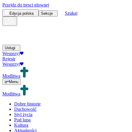
Przejdz do tresci glownej
Szukaj
Edycja
polska
Sekcje
Usługi
Wesprzyj
Rejestr
Wesprzyj
Modlitwa
Menu
Modlitwa
Dobre historie
Duchowość
Styl życia
Pod lupą
Kultura
Aktualności