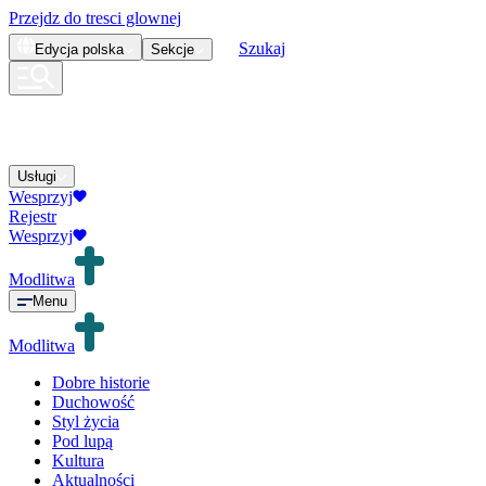
Przejdz do tresci glownej
Szukaj
Edycja
polska
Sekcje
Usługi
Wesprzyj
Rejestr
Wesprzyj
Modlitwa
Menu
Modlitwa
Dobre historie
Duchowość
Styl życia
Pod lupą
Kultura
Aktualności