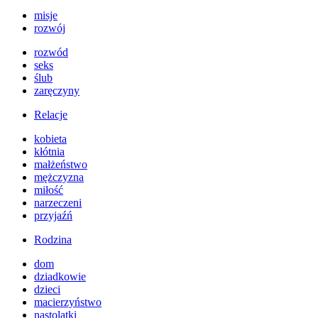
misje
rozwój
rozwód
seks
ślub
zaręczyny
Relacje
kobieta
kłótnia
małżeństwo
mężczyzna
miłość
narzeczeni
przyjaźń
Rodzina
dom
dziadkowie
dzieci
macierzyństwo
nastolatki