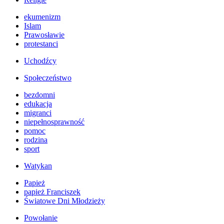
ekumenizm
Islam
Prawosławie
protestanci
Uchodźcy
Społeczeństwo
bezdomni
edukacja
migranci
niepełnosprawność
pomoc
rodzina
sport
Watykan
Papież
papież Franciszek
Światowe Dni Młodzieży
Powołanie