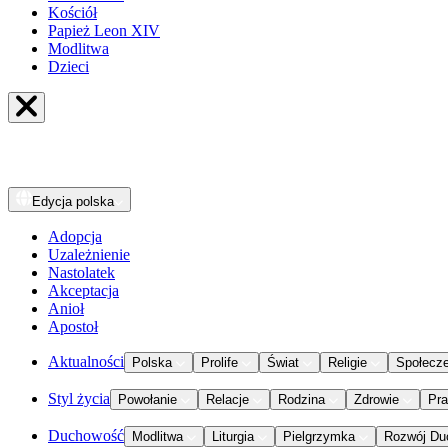
Kościół
Papież Leon XIV
Modlitwa
Dzieci
Edycja
polska
Adopcja
Uzależnienie
Nastolatek
Akceptacja
Anioł
Apostoł
Aktualności
Polska
Prolife
Świat
Religie
Społecz
Styl życia
Powołanie
Relacje
Rodzina
Zdrowie
Pr
Duchowość
Modlitwa
Liturgia
Pielgrzymka
Rozwój Du