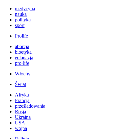
medycyna
nauka
polityka
sport
Prolife
aborcja
bioetyka
eutanazja
pro-life
Włochy
Świat
Afryka
Francja
prześladowania
Rosja
Ukraina
USA
wojna
Religie