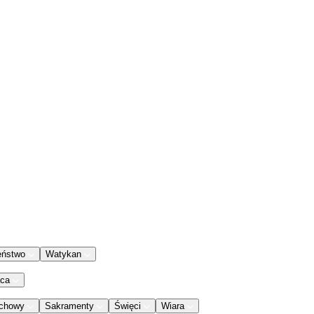
eństwo
Watykan
aca
chowy
Sakramenty
Święci
Wiara