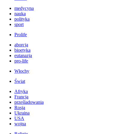
medycyna
nauka
polityka
sport
Prolife
aborcja
bioetyka
eutanazja
pro-life
Włochy
Świat
Afryka
Francja
prześladowania
Rosja
Ukraina
USA
wojna
Religie