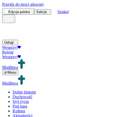
Przejdz do tresci glownej
Szukaj
Edycja
polska
Sekcje
Usługi
Wesprzyj
Rejestr
Wesprzyj
Modlitwa
Menu
Modlitwa
Dobre historie
Duchowość
Styl życia
Pod lupą
Kultura
Aktualności