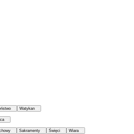
eństwo
Watykan
aca
chowy
Sakramenty
Święci
Wiara