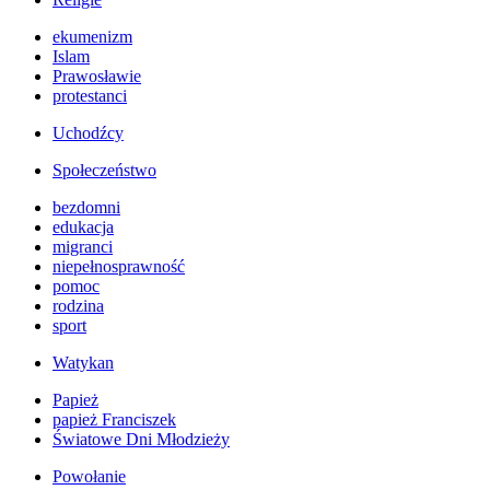
ekumenizm
Islam
Prawosławie
protestanci
Uchodźcy
Społeczeństwo
bezdomni
edukacja
migranci
niepełnosprawność
pomoc
rodzina
sport
Watykan
Papież
papież Franciszek
Światowe Dni Młodzieży
Powołanie