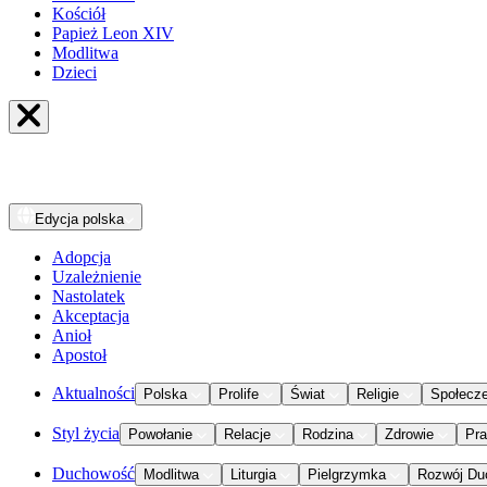
Kościół
Papież Leon XIV
Modlitwa
Dzieci
Edycja
polska
Adopcja
Uzależnienie
Nastolatek
Akceptacja
Anioł
Apostoł
Aktualności
Polska
Prolife
Świat
Religie
Społecz
Styl życia
Powołanie
Relacje
Rodzina
Zdrowie
Pr
Duchowość
Modlitwa
Liturgia
Pielgrzymka
Rozwój Du