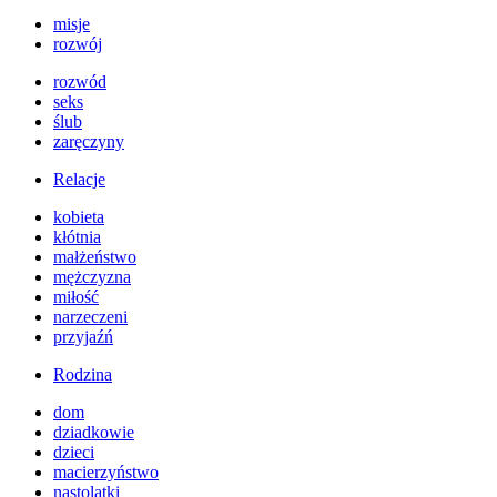
misje
rozwój
rozwód
seks
ślub
zaręczyny
Relacje
kobieta
kłótnia
małżeństwo
mężczyzna
miłość
narzeczeni
przyjaźń
Rodzina
dom
dziadkowie
dzieci
macierzyństwo
nastolatki