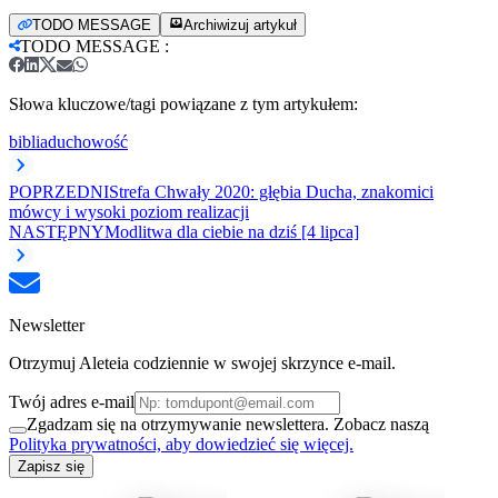
TODO MESSAGE
Archiwizuj artykuł
TODO MESSAGE
:
Słowa kluczowe/tagi powiązane z tym artykułem:
biblia
duchowość
POPRZEDNI
Strefa Chwały 2020: głębia Ducha, znakomici
mówcy i wysoki poziom realizacji
NASTĘPNY
Modlitwa dla ciebie na dziś [4 lipca]
Newsletter
Otrzymuj Aleteia codziennie w swojej skrzynce e-mail.
Twój adres e-mail
Zgadzam się na otrzymywanie newslettera. Zobacz naszą
Polityka prywatności, aby dowiedzieć się więcej.
Zapisz się