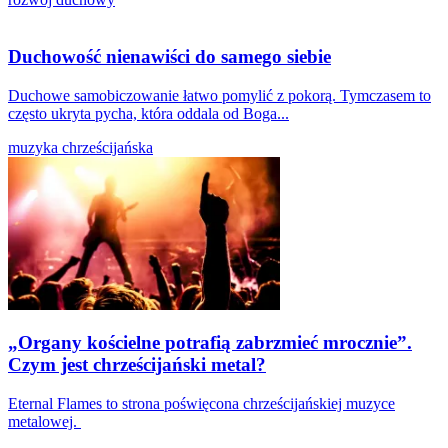
Duchowość nienawiści do samego siebie
Duchowe samobiczowanie łatwo pomylić z pokorą. Tymczasem to
często ukryta pycha, która oddala od Boga...
muzyka chrześcijańska
„Organy kościelne potrafią zabrzmieć mrocznie”.
Czym jest chrześcijański metal?
Eternal Flames to strona poświęcona chrześcijańskiej muzyce
metalowej.