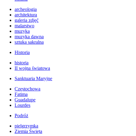
archeologia
architektura
galeria zdjęć
malarstwo
muzyka
muzyka dawna
sztuka sakralna
Historia
historia
II wojna światowa
Sanktuaria Maryjne
Częstochowa
Fatima
Guadalupe
Lourdes
Podróż
pielgrzymka
Ziemia Święta