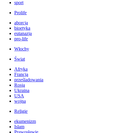
sport
Prolife
aborcja
bioetyka
eutanazja
pro-life
Włochy
Świat
Afryka
Francja
prześladowania
Rosja
Ukraina
USA
wojna
Religie
ekumenizm
Islam
Prawosławie