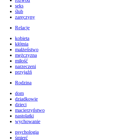
rozwód
seks
ślub
zaręczyny
Relacje
kobieta
kłótnia
małżeństwo
mężczyzna
miłość
narzeczeni
przyjaźń
Rodzina
dom
dziadkowie
dzieci
macierzyństwo
nastolatki
wychowanie
psychologia
śmierć