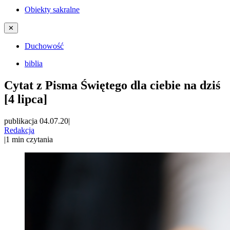
Obiekty sakralne
✕
Duchowość
biblia
Cytat z Pisma Świętego dla ciebie na dziś
[4 lipca]
publikacja 04.07.20
|
Redakcja
|
1
min czytania