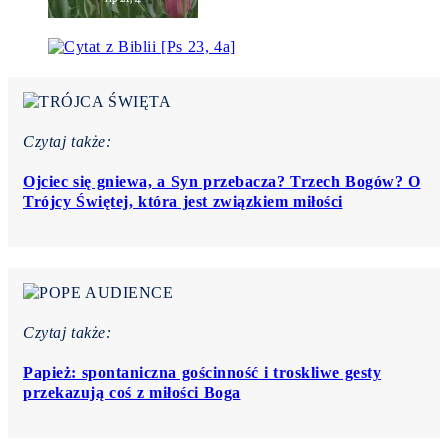
Czytaj także:
Ojciec się gniewa, a Syn przebacza? Trzech Bogów? O
Trójcy Świętej, która jest związkiem miłości
Czytaj także:
Papież: spontaniczna gościnność i troskliwe gesty
przekazują coś z miłości Boga