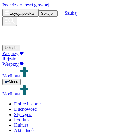
Przejdz do tresci glownej
Szukaj
Edycja
polska
Sekcje
Usługi
Wesprzyj
Rejestr
Wesprzyj
Modlitwa
Menu
Modlitwa
Dobre historie
Duchowość
Styl życia
Pod lupą
Kultura
Aktualności