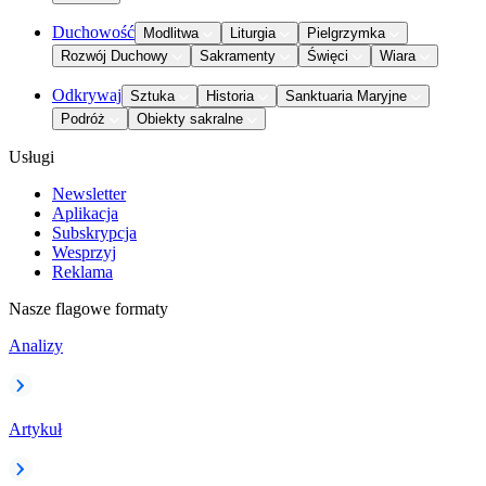
Duchowość
Modlitwa
Liturgia
Pielgrzymka
Rozwój Duchowy
Sakramenty
Święci
Wiara
Odkrywaj
Sztuka
Historia
Sanktuaria Maryjne
Podróż
Obiekty sakralne
Usługi
Newsletter
Aplikacja
Subskrypcja
Wesprzyj
Reklama
Nasze flagowe formaty
Analizy
Artykuł