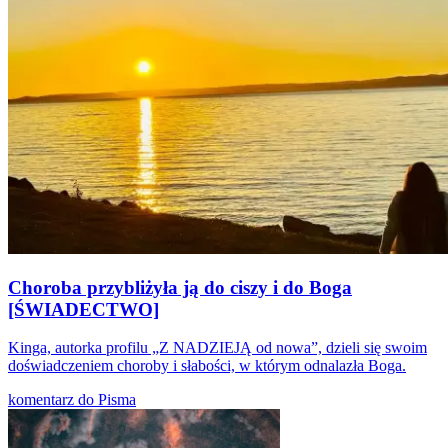
Choroba przybliżyła ją do ciszy i do Boga
[ŚWIADECTWO]
Kinga, autorka profilu „Z NADZIEJĄ od nowa”, dzieli się swoim
doświadczeniem choroby i słabości, w którym odnalazła Boga.
komentarz do Pisma