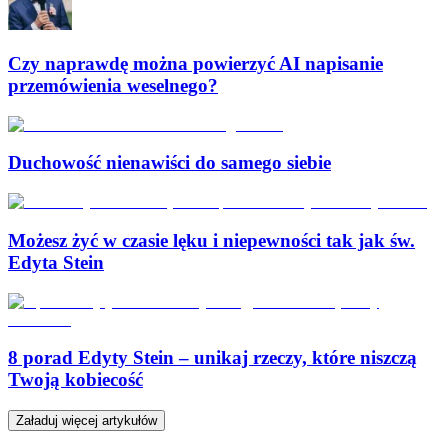
Czy naprawdę można powierzyć AI napisanie
przemówienia weselnego?
Duchowość nienawiści do samego siebie
Możesz żyć w czasie lęku i niepewności tak jak św.
Edyta Stein
8 porad Edyty Stein – unikaj rzeczy, które niszczą
Twoją kobiecość
Załaduj więcej artykułów