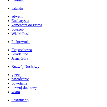
różaniec
Liturgia
adwent
Eucharystia
komentarz do Pisma
pogrzeb
Wielki Post
Pielgrzymka
Częstochowa
Guadalupe
Jasna Góra
Rozwój Duchowy
grzech
nawrócenie
powołanie
rozwój duchowy
wiara
Sakramenty