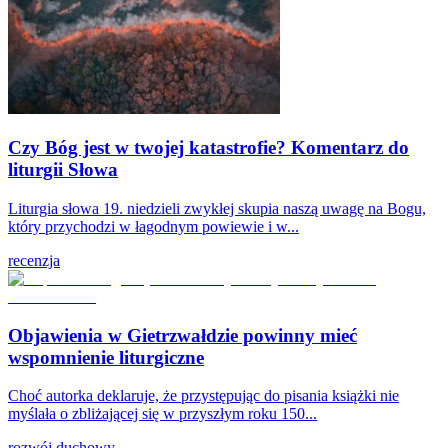
Czy Bóg jest w twojej katastrofie? Komentarz do
liturgii Słowa
Liturgia słowa 19. niedzieli zwykłej skupia naszą uwagę na Bogu,
który przychodzi w łagodnym powiewie i w...
recenzja
Objawienia w Gietrzwałdzie powinny mieć
wspomnienie liturgiczne
Choć autorka deklaruje, że przystępując do pisania książki nie
myślała o zbliżającej się w przyszłym roku 150...
rozwój duchowy