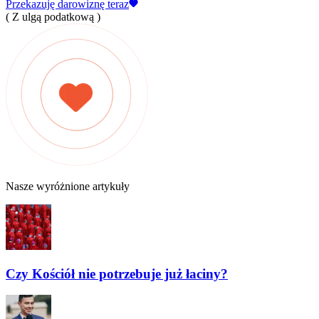
Przekazuję darowiznę teraz
( Z ulgą podatkową )
Nasze wyróżnione artykuły
Czy Kościół nie potrzebuje już łaciny?