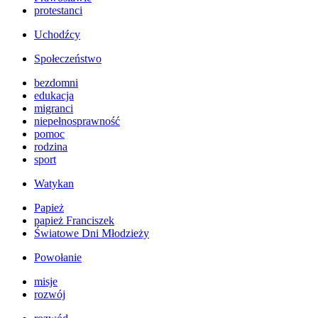
protestanci
Uchodźcy
Społeczeństwo
bezdomni
edukacja
migranci
niepełnosprawność
pomoc
rodzina
sport
Watykan
Papież
papież Franciszek
Światowe Dni Młodzieży
Powołanie
misje
rozwój