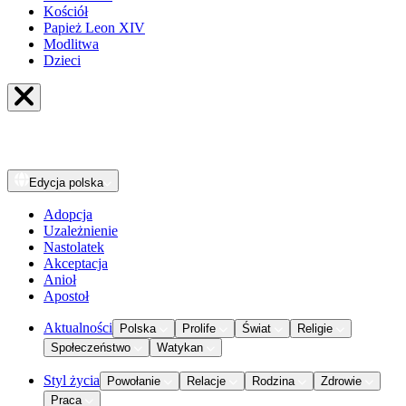
Kościół
Papież Leon XIV
Modlitwa
Dzieci
Edycja
polska
Adopcja
Uzależnienie
Nastolatek
Akceptacja
Anioł
Apostoł
Aktualności
Polska
Prolife
Świat
Religie
Społeczeństwo
Watykan
Styl życia
Powołanie
Relacje
Rodzina
Zdrowie
Praca