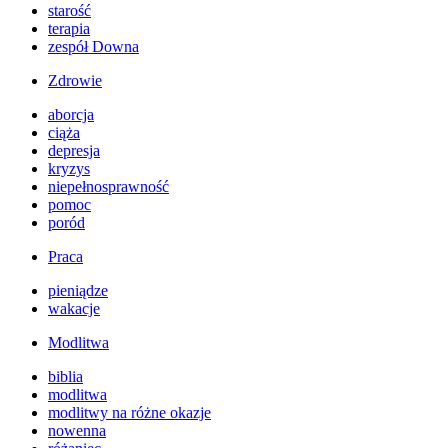
starość
terapia
zespół Downa
Zdrowie
aborcja
ciąża
depresja
kryzys
niepełnosprawność
pomoc
poród
Praca
pieniądze
wakacje
Modlitwa
biblia
modlitwa
modlitwy na różne okazje
nowenna