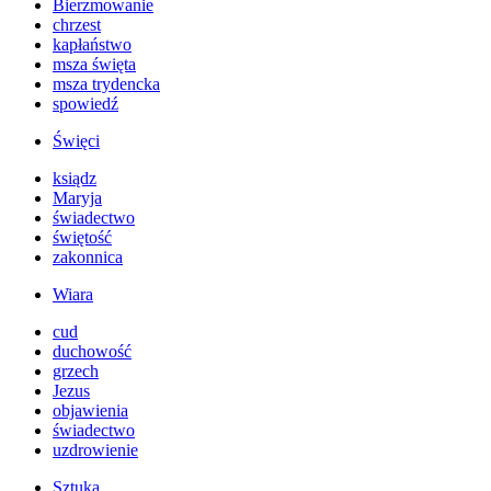
Bierzmowanie
chrzest
kapłaństwo
msza święta
msza trydencka
spowiedź
Święci
ksiądz
Maryja
świadectwo
świętość
zakonnica
Wiara
cud
duchowość
grzech
Jezus
objawienia
świadectwo
uzdrowienie
Sztuka