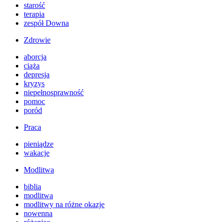
starość
terapia
zespół Downa
Zdrowie
aborcja
ciąża
depresja
kryzys
niepełnosprawność
pomoc
poród
Praca
pieniądze
wakacje
Modlitwa
biblia
modlitwa
modlitwy na różne okazje
nowenna