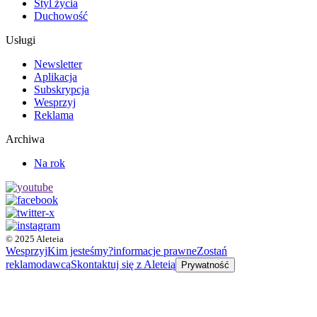
Styl życia
Duchowość
Usługi
Newsletter
Aplikacja
Subskrypcja
Wesprzyj
Reklama
Archiwa
Na rok
© 2025 Aleteia
Wesprzyj
Kim jesteśmy?
informacje prawne
Zostań
reklamodawcą
Skontaktuj się z Aleteią
Prywatność