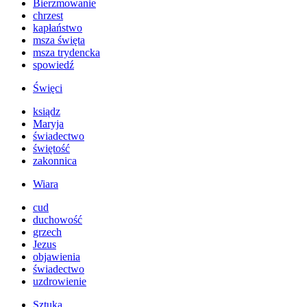
Bierzmowanie
chrzest
kapłaństwo
msza święta
msza trydencka
spowiedź
Święci
ksiądz
Maryja
świadectwo
świętość
zakonnica
Wiara
cud
duchowość
grzech
Jezus
objawienia
świadectwo
uzdrowienie
Sztuka