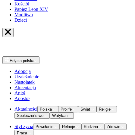
Kościół
Papież Leon XIV
Modlitwa
Dzieci
Edycja
polska
Adopcja
Uzależnienie
Nastolatek
Akceptacja
Anioł
Apostoł
Aktualności
Polska
Prolife
Świat
Religie
Społeczeństwo
Watykan
Styl życia
Powołanie
Relacje
Rodzina
Zdrowie
Praca