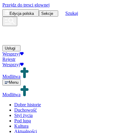
Przejdz do tresci glownej
Szukaj
Edycja
polska
Sekcje
Usługi
Wesprzyj
Rejestr
Wesprzyj
Modlitwa
Menu
Modlitwa
Dobre historie
Duchowość
Styl życia
Pod lupą
Kultura
Aktualności