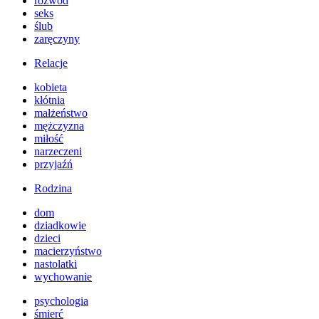
rozwód
seks
ślub
zaręczyny
Relacje
kobieta
kłótnia
małżeństwo
mężczyzna
miłość
narzeczeni
przyjaźń
Rodzina
dom
dziadkowie
dzieci
macierzyństwo
nastolatki
wychowanie
psychologia
śmierć