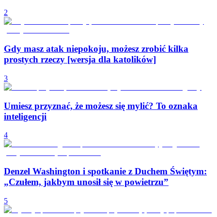
2
Gdy masz atak niepokoju, możesz zrobić kilka
prostych rzeczy [wersja dla katolików]
3
Umiesz przyznać, że możesz się mylić? To oznaka
inteligencji
4
Denzel Washington i spotkanie z Duchem Świętym:
„Czułem, jakbym unosił się w powietrzu”
5