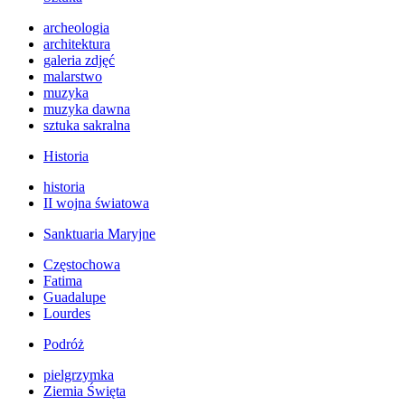
archeologia
architektura
galeria zdjęć
malarstwo
muzyka
muzyka dawna
sztuka sakralna
Historia
historia
II wojna światowa
Sanktuaria Maryjne
Częstochowa
Fatima
Guadalupe
Lourdes
Podróż
pielgrzymka
Ziemia Święta