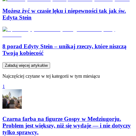
Możesz żyć w czasie lęku i niepewności tak jak św.
Edyta Stein
8 porad Edyty Stein – unikaj rzeczy, które niszczą
Twoją kobiecość
Załaduj więcej artykułów
Najczęściej czytane w tej kategorii w tym miesiącu
1
Czarna farba na figurze Gospy w Medziugorju.
Problem jest większy, niż się wydaje — i nie dotyczy
tylko sprawcy.