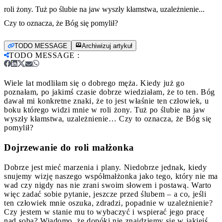
roli żony. Tuż po ślubie na jaw wyszły kłamstwa, uzależnienie...
Czy to oznacza, że Bóg się pomylił?
TODO MESSAGE
Archiwizuj artykuł
TODO MESSAGE
:
Wiele lat modliłam się o dobrego męża. Kiedy już go
poznałam, po jakimś czasie dobrze wiedziałam, że to ten. Bóg
dawał mi konkretne znaki, że to jest właśnie ten człowiek, u
boku którego widzi mnie w roli żony. Tuż po ślubie na jaw
wyszły kłamstwa, uzależnienie… Czy to oznacza, że Bóg się
pomylił?
Dojrzewanie do roli małżonka
Dobrze jest mieć marzenia i plany. Niedobrze jednak, kiedy
snujemy wizję naszego współmałżonka jako tego, który nie ma
wad czy nigdy nas nie zrani swoim słowem i postawą. Warto
więc zadać sobie pytanie, jeszcze przed ślubem – a co, jeśli
ten człowiek mnie oszuka, zdradzi, popadnie w uzależnienie?
Czy jestem w stanie mu to wybaczyć i wspierać jego pracę
nad sobą? Wiadomo, że dopóki nie znajdziemy się w jakiejś