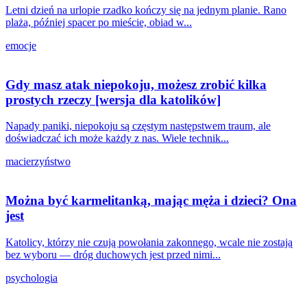
Letni dzień na urlopie rzadko kończy się na jednym planie. Rano
plaża, później spacer po mieście, obiad w...
emocje
Gdy masz atak niepokoju, możesz zrobić kilka
prostych rzeczy [wersja dla katolików]
Napady paniki, niepokoju są częstym następstwem traum, ale
doświadczać ich może każdy z nas. Wiele technik...
macierzyństwo
Można być karmelitanką, mając męża i dzieci? Ona
jest
Katolicy, którzy nie czują powołania zakonnego, wcale nie zostają
bez wyboru — dróg duchowych jest przed nimi...
psychologia