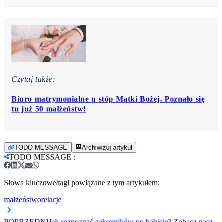
Czytaj także:
Biuro matrymonialne u stóp Matki Bożej. Poznało się
tu już 50 małżeństw!
TODO MESSAGE
Archiwizuj artykuł
TODO MESSAGE
:
Słowa kluczowe/tagi powiązane z tym artykułem:
małżeństwo
relacje
POPRZEDNI
Jak rozpoznać zakonników po habicie? Zobacz nasz