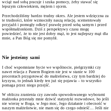
wciąż nad sobą pracuje i szuka pomocy, żeby stawać się
lepszym człowiekiem, mężem i ojcem.
Przechodziliśmy bardzo trudny okres. Ale jestem wdzięczna za
te trudności, które wzmocniły naszą relację, scementowały
przyjaźń i pomogły odkryć prawdę przed sobą samym i przed
współmałżonkiem. Dziś z perspektywy czasu mogę
powiedzieć, że to nie jest dobry mąż, to jest najlepszy mąż dla
mnie, a Pan Bóg się nie pomylił.
Nie jesteśmy sami
I choć wspomniane bycie we wspólnocie, pielgrzymki czy
nawet relacja z Panem Bogiem nie jest w stanie w 100
procentach przygotować do małżeństwa, czy tym bardziej do
kryzysu, to jednak kiedy ten już się pojawia – to wszystko
pomaga przez niego przejść.
W obliczu zranienia czy zawodu spowodowanego wyborami
małżonka przestały mnie dziwić statystyki rozwodowe, bo jeśli
nie wierzę w Boga, w Jego moc, Jego działanie i obecność w
naszym małżeństwie, nie mam się do czego odnieść… Jeśli nie