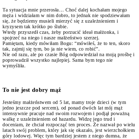
Ta sytuacja mnie przerosła… Choć dalej kochałam mojego
męża i widziałam w nim dobro, to jednak nie spodziewałam
się, że będziemy musieli mierzyć się z uzależnieniem i
kryzysem tak krótko po ślubie.
Wtedy przyszedł czas, żeby porzucić ideał małżonka, i
spojrzeć na niego i nasze małżeństwo szerzej.
Pamiętam, kiedy mówiłam Bogu: “mówiłeś, że to ten, skoro
tak, zajmij się tym, bo ja nie wiem, co robić”.
Nie od razu, ale po czasie Bóg odpowiedział na moją prośbę i
poprowadził wszystko najlepiej. Sama bym tego nie
wymyśliła.
To nie jest dobry mąż
Jesteśmy małżeństwem od 5 lat, mamy troje dzieci (w tym
jedno jeszcze pod sercem), od ponad dwóch lat mój mąż
intensywnie pracuje nad swoim rozwojem i podjął poważną
walkę z uzależnieniem od hazardu. Widzę jego trud i
doceniam, że chciał rozpocząć ten proces. Że nazwał po wielu
latach swój problem, który jak się okazało, jest wierzchołkiem
góry lodowej. Więc tym bardziej jestem z niego dumna, że