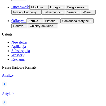
Duchowość
Modlitwa
Liturgia
Pielgrzymka
Rozwój Duchowy
Sakramenty
Święci
Wiara
Odkrywaj
Sztuka
Historia
Sanktuaria Maryjne
Podróż
Obiekty sakralne
Usługi
Newsletter
Aplikacja
Subskrypcja
Wesprzyj
Reklama
Nasze flagowe formaty
Analizy
Artykuł