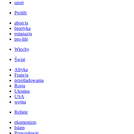
sport
Prolife
aborcja
bioetyka
eutanazja
pro-life
Włochy
Świat
Afryka
Francja
prześladowania
Rosja
Ukraina
USA
wojna
Religie
ekumenizm
Islam
Prawosławie