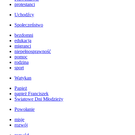
protestanci
Uchodźcy
Społeczeństwo
bezdomni
edukacja
migranci
niepełnosprawność
pomoc
rodzina
sport
Watykan
Papież
papież Franciszek
Światowe Dni Młodzieży
Powołanie
misje
rozwój