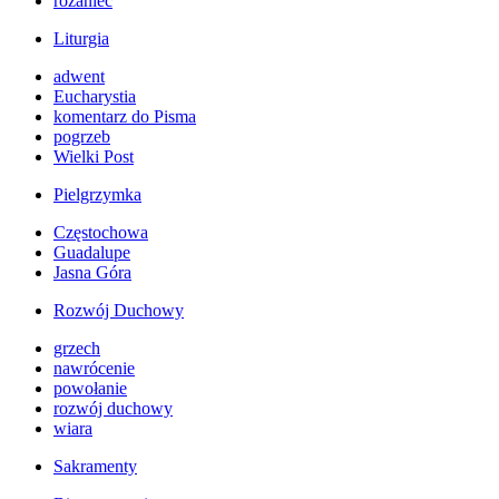
różaniec
Liturgia
adwent
Eucharystia
komentarz do Pisma
pogrzeb
Wielki Post
Pielgrzymka
Częstochowa
Guadalupe
Jasna Góra
Rozwój Duchowy
grzech
nawrócenie
powołanie
rozwój duchowy
wiara
Sakramenty