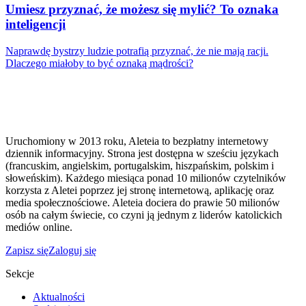
Umiesz przyznać, że możesz się mylić? To oznaka
inteligencji
Naprawdę bystrzy ludzie potrafią przyznać, że nie mają racji.
Dlaczego miałoby to być oznaką mądrości?
Uruchomiony w 2013 roku, Aleteia to bezpłatny internetowy
dziennik informacyjny. Strona jest dostępna w sześciu językach
(francuskim, angielskim, portugalskim, hiszpańskim, polskim i
słoweńskim). Każdego miesiąca ponad 10 milionów czytelników
korzysta z Aletei poprzez jej stronę internetową, aplikację oraz
media społecznościowe. Aleteia dociera do prawie 50 milionów
osób na całym świecie, co czyni ją jednym z liderów katolickich
mediów online.
Zapisz się
Zaloguj się
Sekcje
Aktualności