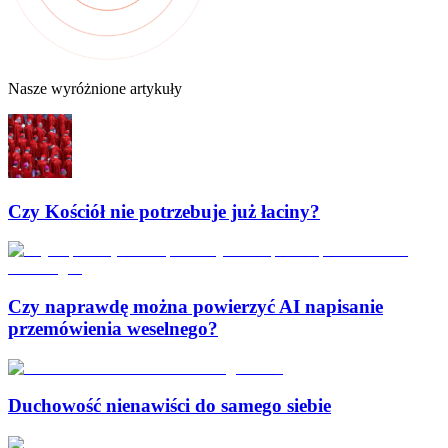
Nasze wyróżnione artykuły
Czy Kościół nie potrzebuje już łaciny?
Czy naprawdę można powierzyć AI napisanie
przemówienia weselnego?
Duchowość nienawiści do samego siebie