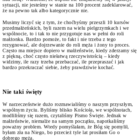
sytuacji, nie jesteśmy w stanie na 100 procent zadeklarować,
że na pewno tak albo kategorycznie nie.
Musimy liczyć się z tym, że choćbyśmy przeszli 10 kursów
przedmałżeńskich, byli razem na wielu pielgrzymkach i we
wspólnocie, to i tak to nie przygotuje nas w pełni do roli
małżonka. Bardzo pomoże, to fakt i nie trzeba z tego
rezygnować, ale dojrzewanie do roli męża i żony to proces.
Często ma miejsce dopiero w małżeństwie, kiedy zderzamy się
z piękną, choć często niełatwą rzeczywistością – kiedy
widzimy, ile razy trzeba przebaczać, ile przepraszać i jak
bardzo przekraczać siebie, żeby prawdziwie kochać.
Nie taki święty
W narzeczeństwie dużo rozmawialiśmy o naszym przyszłym,
wspólnym życiu. Byliśmy blisko Kościoła, we wspólnotach,
modliliśmy się razem, czytaliśmy Pismo Święte. Jednak w
małżeństwie, niemalże na samym początku, napotkaliśmy
poważny problem. Wtedy pomyślałam, że Bóg się pomylił,
byłam zła na Niego, bo przecież tyle lat prosiłam Go o
dobrego męża.