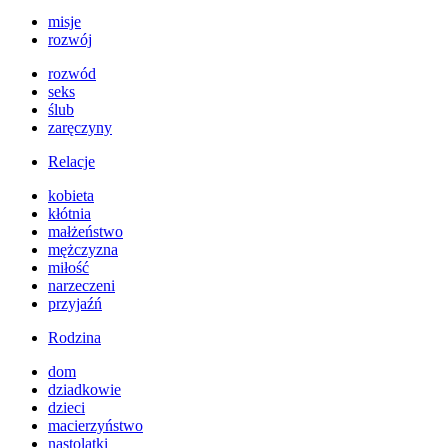
misje
rozwój
rozwód
seks
ślub
zaręczyny
Relacje
kobieta
kłótnia
małżeństwo
mężczyzna
miłość
narzeczeni
przyjaźń
Rodzina
dom
dziadkowie
dzieci
macierzyństwo
nastolatki