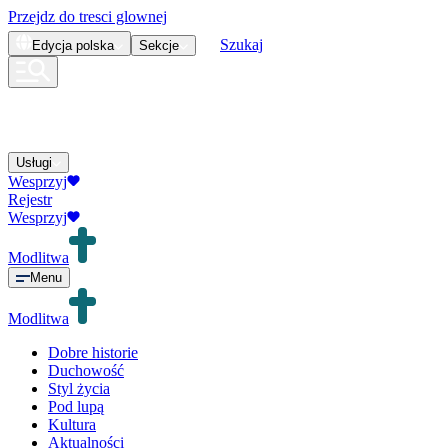
Przejdz do tresci glownej
Szukaj
Edycja
polska
Sekcje
Usługi
Wesprzyj
Rejestr
Wesprzyj
Modlitwa
Menu
Modlitwa
Dobre historie
Duchowość
Styl życia
Pod lupą
Kultura
Aktualności