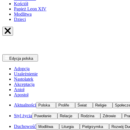
Kościół
Papież Leon XIV
Modlitwa
Dzieci
Edycja
polska
Adopcja
Uzależnienie
Nastolatek
Akceptacja
Anioł
Apostoł
Aktualności
Polska
Prolife
Świat
Religie
Społecz
Styl życia
Powołanie
Relacje
Rodzina
Zdrowie
Pr
Duchowość
Modlitwa
Liturgia
Pielgrzymka
Rozwój Du