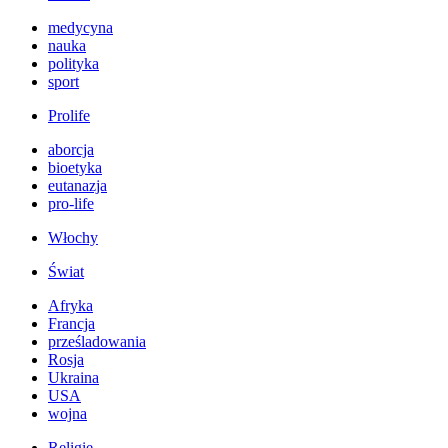
medycyna
nauka
polityka
sport
Prolife
aborcja
bioetyka
eutanazja
pro-life
Włochy
Świat
Afryka
Francja
prześladowania
Rosja
Ukraina
USA
wojna
Religie