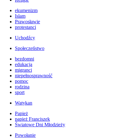
ekumenizm
Islam
Prawosławie
protestanci
Uchodźcy
Społeczeństwo
bezdomni
edukacja
migranci
niepełnosprawność
pomoc
rodzina
sport
Watykan
Papież
papież Franciszek
Światowe Dni Młodzieży
Powołanie