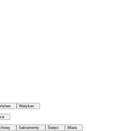
eństwo
Watykan
aca
chowy
Sakramenty
Święci
Wiara