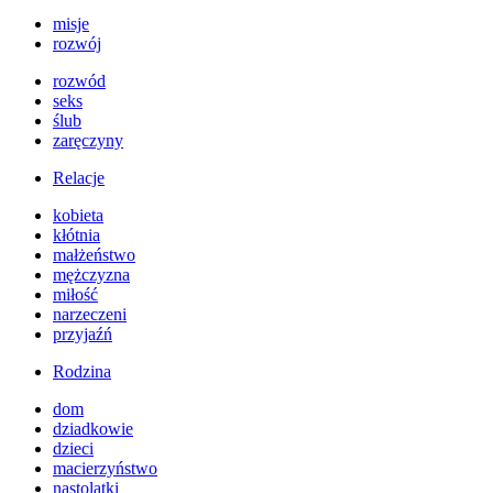
misje
rozwój
rozwód
seks
ślub
zaręczyny
Relacje
kobieta
kłótnia
małżeństwo
mężczyzna
miłość
narzeczeni
przyjaźń
Rodzina
dom
dziadkowie
dzieci
macierzyństwo
nastolatki