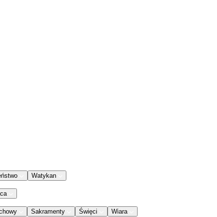
eństwo
Watykan
aca
chowy
Sakramenty
Święci
Wiara