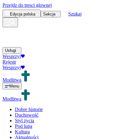
Przejdz do tresci glownej
Szukaj
Edycja
polska
Sekcje
Usługi
Wesprzyj
Rejestr
Wesprzyj
Modlitwa
Menu
Modlitwa
Dobre historie
Duchowość
Styl życia
Pod lupą
Kultura
Aktualności