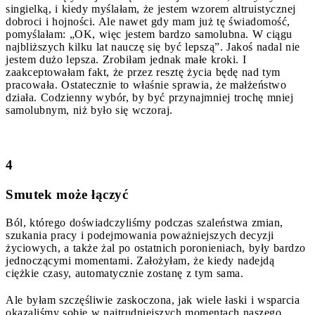
singielką, i kiedy myślałam, że jestem wzorem altruistycznej
dobroci i hojności. Ale nawet gdy mam już tę świadomość,
pomyślałam: „OK, więc jestem bardzo samolubna. W ciągu
najbliższych kilku lat nauczę się być lepszą”. Jakoś nadal nie
jestem dużo lepsza. Zrobiłam jednak małe kroki. I
zaakceptowałam fakt, że przez resztę życia będę nad tym
pracowała. Ostatecznie to właśnie sprawia, że ​​małżeństwo
działa. Codzienny wybór, by być przynajmniej trochę mniej
samolubnym, niż było się wczoraj.
4
Smutek może łączyć
Ból, którego doświadczyliśmy podczas szaleństwa zmian,
szukania pracy i podejmowania poważniejszych decyzji
życiowych, a także żal po ostatnich poronieniach, były bardzo
jednoczącymi momentami. Założyłam, że kiedy nadejdą
ciężkie czasy, automatycznie zostanę z tym sama.
Ale byłam szczęśliwie zaskoczona, jak wiele łaski i wsparcia
okazaliśmy sobie w najtrudniejszych momentach naszego