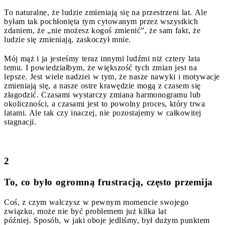
To naturalne, że ludzie zmieniają się na przestrzeni lat. Ale
byłam tak pochłonięta tym cytowanym przez wszystkich
zdaniem, że „nie możesz kogoś zmienić”, że sam fakt, że
ludzie się zmieniają, zaskoczył mnie.
Mój mąż i ja jesteśmy teraz innymi ludźmi niż cztery lata
temu. I powiedziałbym, że większość tych zmian jest na
lepsze. Jest wiele nadziei w tym, że nasze nawyki i motywacje
zmieniają się, a nasze ostre krawędzie mogą z czasem się
złagodzić. Czasami wystarczy zmiana harmonogramu lub
okoliczności, a czasami jest to powolny proces, który trwa
latami. Ale tak czy inaczej, nie pozostajemy w całkowitej
stagnacji.
2
To, co było ogromną frustracją, często przemija
Coś, z czym walczysz w pewnym momencie swojego
związku, może nie być problemem już kilka lat
później. Sposób, w jaki oboje jedliśmy, był dużym punktem