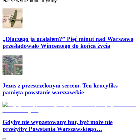
Nasze wyróżnione artykuły
„Dlaczego ja ocalałem?” Pięć minut nad Warszawą
prześladowało Wincentego do końca życia
Jezus z przestrzelonym sercem. Ten krucyfiks
pamięta powstanie warszawskie
Gdyby nie wypastowany but, być może nie
przeżyłby Powstania Warszawskiego…