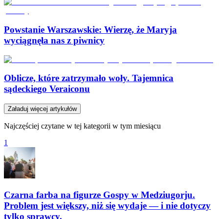
Powstanie Warszawskie: Wierzę, że Maryja
wyciągnęła nas z piwnicy
Oblicze, które zatrzymało woły. Tajemnica
sądeckiego Veraiconu
Załaduj więcej artykułów
Najczęściej czytane w tej kategorii w tym miesiącu
1
Czarna farba na figurze Gospy w Medziugorju.
Problem jest większy, niż się wydaje — i nie dotyczy
tylko sprawcy.