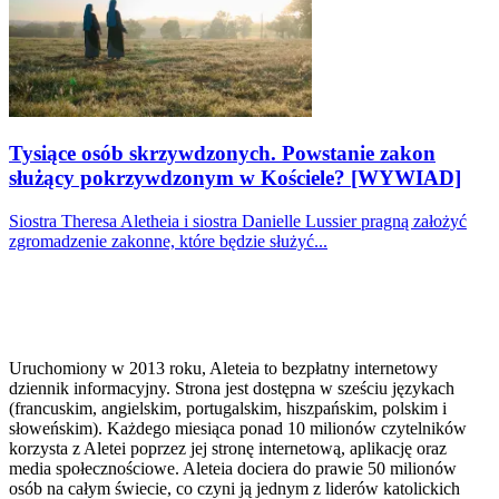
Tysiące osób skrzywdzonych. Powstanie zakon
służący pokrzywdzonym w Kościele? [WYWIAD]
Siostra Theresa Aletheia i siostra Danielle Lussier pragną założyć
zgromadzenie zakonne, które będzie służyć...
Uruchomiony w 2013 roku, Aleteia to bezpłatny internetowy
dziennik informacyjny. Strona jest dostępna w sześciu językach
(francuskim, angielskim, portugalskim, hiszpańskim, polskim i
słoweńskim). Każdego miesiąca ponad 10 milionów czytelników
korzysta z Aletei poprzez jej stronę internetową, aplikację oraz
media społecznościowe. Aleteia dociera do prawie 50 milionów
osób na całym świecie, co czyni ją jednym z liderów katolickich