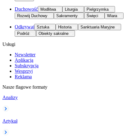
Duchowość
Modlitwa
Liturgia
Pielgrzymka
Rozwój Duchowy
Sakramenty
Święci
Wiara
Odkrywaj
Sztuka
Historia
Sanktuaria Maryjne
Podróż
Obiekty sakralne
Usługi
Newsletter
Aplikacja
Subskrypcja
Wesprzyj
Reklama
Nasze flagowe formaty
Analizy
Artykuł