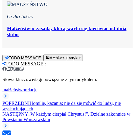
Czytaj także:
Małżeństwo: zasada, którą warto się kierować od dnia
ślubu
TODO MESSAGE
Archiwizuj artykuł
TODO MESSAGE
:
Słowa kluczowe/tagi powiązane z tym artykułem:
małżeństwo
relacje
POPRZEDNI
Homilie, kazania: nie da się mówić do ludzi, nie
wysłuchując ich
NASTĘPNY
„W każdym cierpiał Chrystus!”. Dzielne zakonnice w
Powstaniu Warszawskim