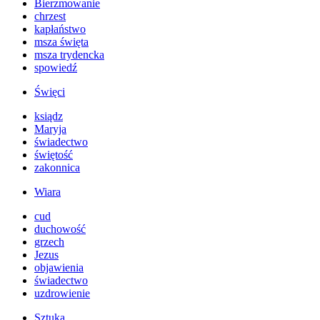
Bierzmowanie
chrzest
kapłaństwo
msza święta
msza trydencka
spowiedź
Święci
ksiądz
Maryja
świadectwo
świętość
zakonnica
Wiara
cud
duchowość
grzech
Jezus
objawienia
świadectwo
uzdrowienie
Sztuka