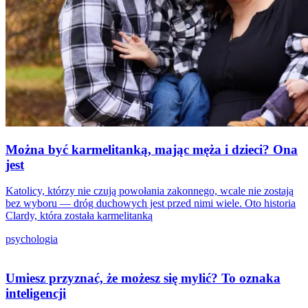
Można być karmelitanką, mając męża i dzieci? Ona
jest
Katolicy, którzy nie czują powołania zakonnego, wcale nie zostają
bez wyboru — dróg duchowych jest przed nimi wiele. Oto historia
Clardy, która została karmelitanką
psychologia
Umiesz przyznać, że możesz się mylić? To oznaka
inteligencji