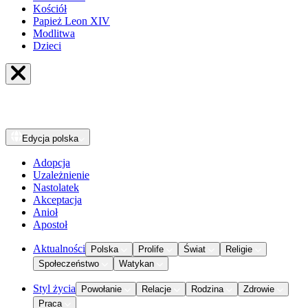
Kościół
Papież Leon XIV
Modlitwa
Dzieci
Edycja
polska
Adopcja
Uzależnienie
Nastolatek
Akceptacja
Anioł
Apostoł
Aktualności
Polska
Prolife
Świat
Religie
Społeczeństwo
Watykan
Styl życia
Powołanie
Relacje
Rodzina
Zdrowie
Praca