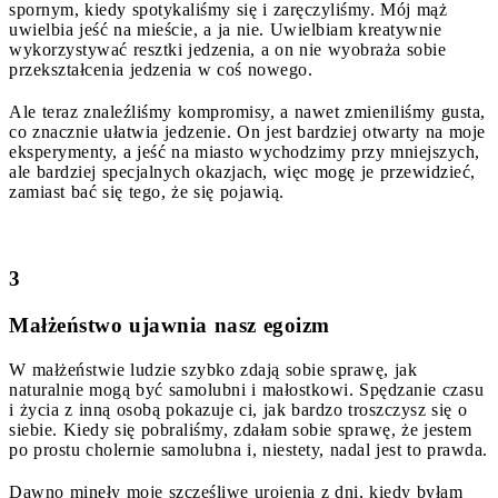
spornym, kiedy spotykaliśmy się i zaręczyliśmy. Mój mąż
uwielbia jeść na mieście, a ja nie. Uwielbiam kreatywnie
wykorzystywać resztki jedzenia, a on nie wyobraża sobie
przekształcenia jedzenia w coś nowego.
Ale teraz znaleźliśmy kompromisy, a nawet zmieniliśmy gusta,
co znacznie ułatwia jedzenie. On jest bardziej otwarty na moje
eksperymenty, a jeść na miasto wychodzimy przy mniejszych,
ale bardziej specjalnych okazjach, więc mogę je przewidzieć,
zamiast bać się tego, że się pojawią.
3
Małżeństwo ujawnia nasz egoizm
W małżeństwie ludzie szybko zdają sobie sprawę, jak
naturalnie mogą być samolubni i małostkowi. Spędzanie czasu
i życia z inną osobą pokazuje ci, jak bardzo troszczysz się o
siebie. Kiedy się pobraliśmy, zdałam sobie sprawę, że jestem
po prostu cholernie samolubna i, niestety, nadal jest to prawda.
Dawno minęły moje szczęśliwe urojenia z dni, kiedy byłam