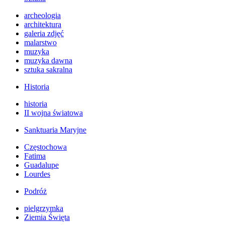
archeologia
architektura
galeria zdjęć
malarstwo
muzyka
muzyka dawna
sztuka sakralna
Historia
historia
II wojna światowa
Sanktuaria Maryjne
Częstochowa
Fatima
Guadalupe
Lourdes
Podróż
pielgrzymka
Ziemia Święta