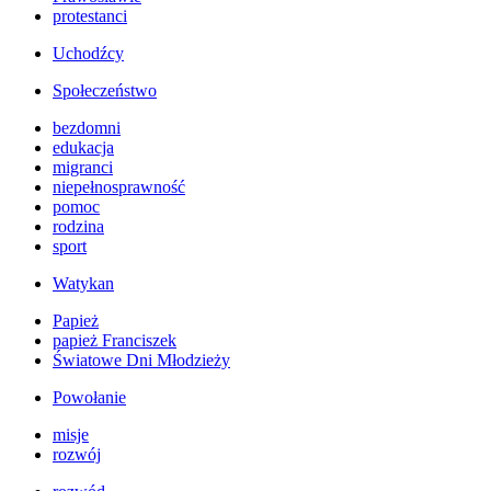
protestanci
Uchodźcy
Społeczeństwo
bezdomni
edukacja
migranci
niepełnosprawność
pomoc
rodzina
sport
Watykan
Papież
papież Franciszek
Światowe Dni Młodzieży
Powołanie
misje
rozwój