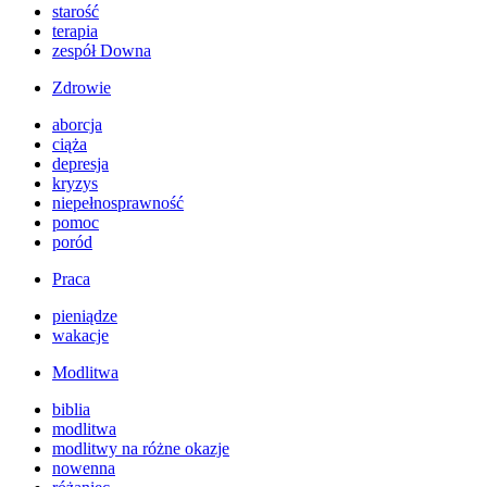
starość
terapia
zespół Downa
Zdrowie
aborcja
ciąża
depresja
kryzys
niepełnosprawność
pomoc
poród
Praca
pieniądze
wakacje
Modlitwa
biblia
modlitwa
modlitwy na różne okazje
nowenna