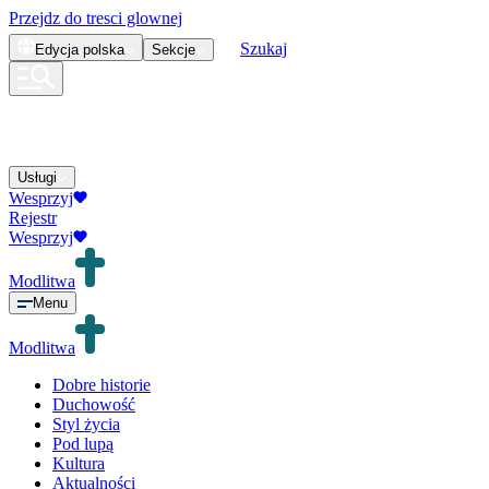
Przejdz do tresci glownej
Szukaj
Edycja
polska
Sekcje
Usługi
Wesprzyj
Rejestr
Wesprzyj
Modlitwa
Menu
Modlitwa
Dobre historie
Duchowość
Styl życia
Pod lupą
Kultura
Aktualności