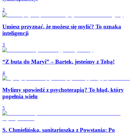
2
Umiesz przyznać, że możesz się mylić? To oznaka
inteligencji
3
“Z buta do Maryi” – Bartek, jesteśmy z Tobą!
4
Mylimy spowiedź z psychoterapią? To błąd, który
popełnia wielu
5
S. Chmielińska, sanitariuszka z Powstania: Po