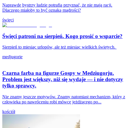
Naprawdę bystrzy ludzie potrafią przyznać, że nie mają racji.
Dlaczego miałoby to być oznaką mądrości?
święci
Święci patroni na sierpień. Kogo prosić o wsparcie?
Sierpień to miesiąc urlopów, ale też miesiąc wielkich świętych.
medjugorie
Czarna farba na figurze Gospy w Medziugorju.
Problem jest większy, niż się wydaje — i nie dotyczy
tylko sprawcy.
Nie znamy jeszcze motywów. Znamy natomiast mechanizm, który z
człowieka po nawróceniu robi mówcę jeżdżącego po...
kościół