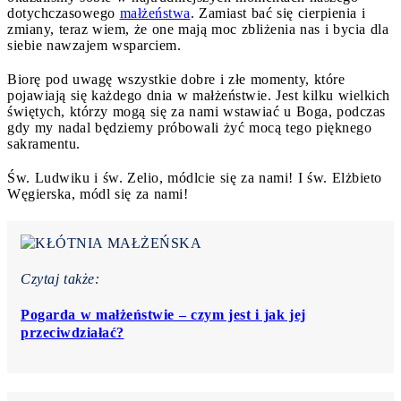
dotychczasowego
małżeństwa
. Zamiast bać się cierpienia i
zmiany, teraz wiem, że one mają moc zbliżenia nas i bycia dla
siebie nawzajem wsparciem.
Biorę pod uwagę wszystkie dobre i złe momenty, które
pojawiają się każdego dnia w małżeństwie. Jest kilku wielkich
świętych, którzy mogą się za nami wstawiać u Boga, podczas
gdy my nadal będziemy próbowali żyć mocą tego pięknego
sakramentu.
Św. Ludwiku i św. Zelio, módlcie się za nami! I św. Elżbieto
Węgierska, módl się za nami!
Czytaj także:
Pogarda w małżeństwie – czym jest i jak jej
przeciwdziałać?