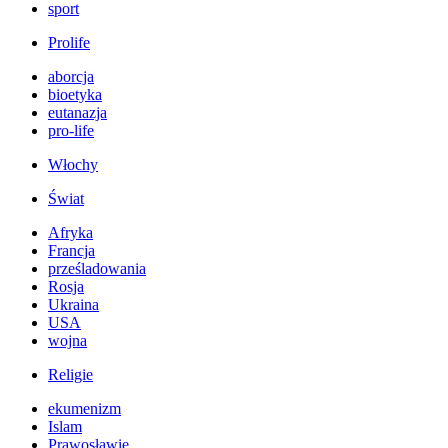
sport
Prolife
aborcja
bioetyka
eutanazja
pro-life
Włochy
Świat
Afryka
Francja
prześladowania
Rosja
Ukraina
USA
wojna
Religie
ekumenizm
Islam
Prawosławie