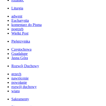
różaniec
Liturgia
adwent
Eucharystia
komentarz do Pisma
pogrzeb
Wielki Post
Pielgrzymka
Częstochowa
Guadalupe
Jasna Góra
Rozwój Duchowy
grzech
nawrócenie
powołanie
rozwój duchowy
wiara
Sakramenty