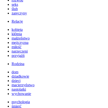
rozwód
seks
ślub
zaręczyny
Relacje
kobieta
kłótnia
małżeństwo
mężczyzna
miłość
narzeczeni
przyjaźń
Rodzina
dom
dziadkowie
dzieci
macierzyństwo
nastolatki
wychowanie
psychologia
śmierć