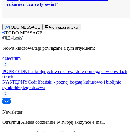
różaniec „za cały świat”
TODO MESSAGE
Archiwizuj artykuł
TODO MESSAGE
:
Słowa kluczowe/tagi powiązane z tym artykułem:
dzieci
film
POPRZEDNI
12 biblijnych wersetów, które pomogą ci w chwilach
strachu
NASTĘPNY
Cedr libański - poznaj bogatą kulturowo i biblijnie
symbolikę tego drzewa
Newsletter
Otrzymuj Aleteia codziennie w swojej skrzynce e-mail.