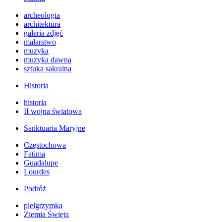
archeologia
architektura
galeria zdjęć
malarstwo
muzyka
muzyka dawna
sztuka sakralna
Historia
historia
II wojna światowa
Sanktuaria Maryjne
Częstochowa
Fatima
Guadalupe
Lourdes
Podróż
pielgrzymka
Ziemia Święta