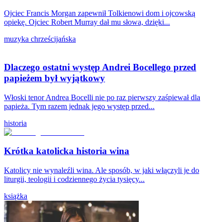
Ojciec Francis Morgan zapewnił Tolkienowi dom i ojcowską
opiekę. Ojciec Robert Murray dał mu słowa, dzięki...
muzyka chrześcijańska
Dlaczego ostatni występ Andrei Bocellego przed
papieżem był wyjątkowy
Włoski tenor Andrea Bocelli nie po raz pierwszy zaśpiewał dla
papieża. Tym razem jednak jego występ przed...
historia
Krótka katolicka historia wina
Katolicy nie wynaleźli wina. Ale sposób, w jaki włączyli je do
liturgii, teologii i codziennego życia tysięcy...
książka