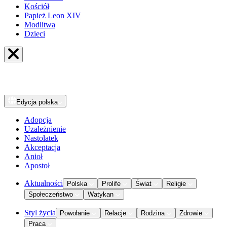
Kościół
Papież Leon XIV
Modlitwa
Dzieci
Edycja
polska
Adopcja
Uzależnienie
Nastolatek
Akceptacja
Anioł
Apostoł
Aktualności
Polska
Prolife
Świat
Religie
Społeczeństwo
Watykan
Styl życia
Powołanie
Relacje
Rodzina
Zdrowie
Praca