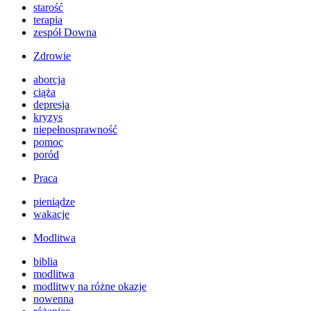
starość
terapia
zespół Downa
Zdrowie
aborcja
ciąża
depresja
kryzys
niepełnosprawność
pomoc
poród
Praca
pieniądze
wakacje
Modlitwa
biblia
modlitwa
modlitwy na różne okazje
nowenna