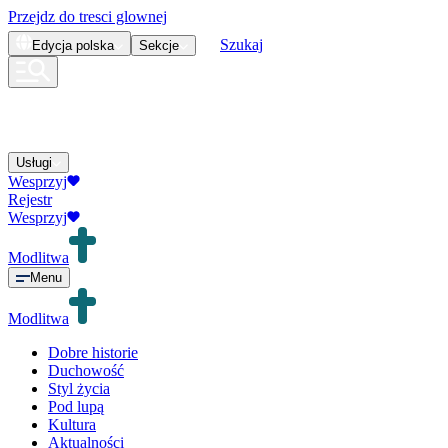
Przejdz do tresci glownej
Szukaj
Edycja
polska
Sekcje
Usługi
Wesprzyj
Rejestr
Wesprzyj
Modlitwa
Menu
Modlitwa
Dobre historie
Duchowość
Styl życia
Pod lupą
Kultura
Aktualności