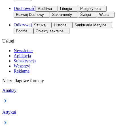
Duchowość
Modlitwa
Liturgia
Pielgrzymka
Rozwój Duchowy
Sakramenty
Święci
Wiara
Odkrywaj
Sztuka
Historia
Sanktuaria Maryjne
Podróż
Obiekty sakralne
Usługi
Newsletter
Aplikacja
Subskrypcja
Wesprzyj
Reklama
Nasze flagowe formaty
Analizy
Artykuł