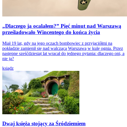
„Dlaczego ja ocalałem?” Pięć minut nad Warszawą
prześladowało Wincentego do końca życia
Miał 19 lat, gdy na jego oczach bombowiec z przyjaciółmi na
pokładzie zamienił się nad walczącą Warszawą w kulę ognia. Przez
następne sześćdziesiąt lat wracał do jednego pytania: dlaczego oni, a
nie ja?
ksiądz
Dwaj księża stojący za Śródziemiem