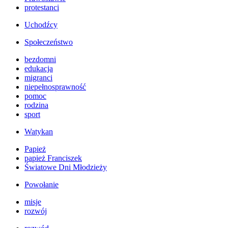
protestanci
Uchodźcy
Społeczeństwo
bezdomni
edukacja
migranci
niepełnosprawność
pomoc
rodzina
sport
Watykan
Papież
papież Franciszek
Światowe Dni Młodzieży
Powołanie
misje
rozwój