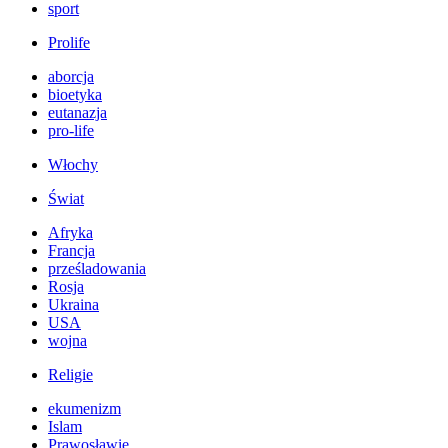
sport
Prolife
aborcja
bioetyka
eutanazja
pro-life
Włochy
Świat
Afryka
Francja
prześladowania
Rosja
Ukraina
USA
wojna
Religie
ekumenizm
Islam
Prawosławie