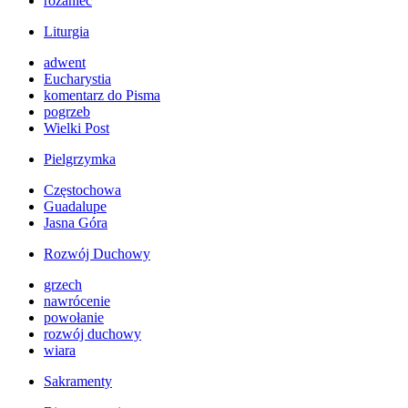
różaniec
Liturgia
adwent
Eucharystia
komentarz do Pisma
pogrzeb
Wielki Post
Pielgrzymka
Częstochowa
Guadalupe
Jasna Góra
Rozwój Duchowy
grzech
nawrócenie
powołanie
rozwój duchowy
wiara
Sakramenty