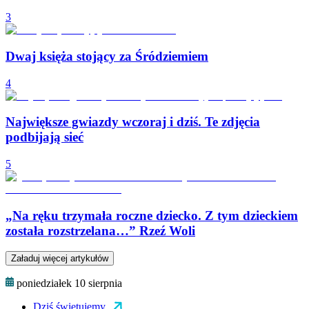
3
Dwaj księża stojący za Śródziemiem
4
Największe gwiazdy wczoraj i dziś. Te zdjęcia
podbijają sieć
5
„Na ręku trzymała roczne dziecko. Z tym dzieckiem
została rozstrzelana…” Rzeź Woli
Załaduj więcej artykułów
poniedziałek 10 sierpnia
Dziś świętujemy...