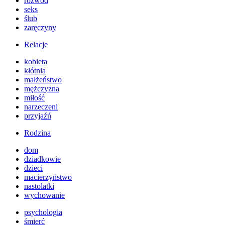
rozwód
seks
ślub
zaręczyny
Relacje
kobieta
kłótnia
małżeństwo
mężczyzna
miłość
narzeczeni
przyjaźń
Rodzina
dom
dziadkowie
dzieci
macierzyństwo
nastolatki
wychowanie
psychologia
śmierć