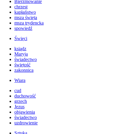
Bierzmowanie
chrzest
kapłaństwo
msza święta
msza trydencka
spowiedź
Święci
ksiądz
Maryja
świadectwo
świętość
zakonnica
Wiara
cud
duchowość
grzech
Jezus
objawienia
świadectwo
uzdrowienie
Sztuka