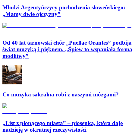
Młodzi Argentyńczycy pochodzenia słoweńskiego:
„Mamy dwie ojczyzny”
Od 40 lat tarnowski chór „Puellae Orantes” podbija
świat muzyką i pięknem. „Śpiew to wspaniała forma
modlitwy”
Co muzyka sakralna robi z naszymi mózgami?
„List z płonącego miasta” – piosenka, która daje
nadzieję w okrutnej rzeczywistości