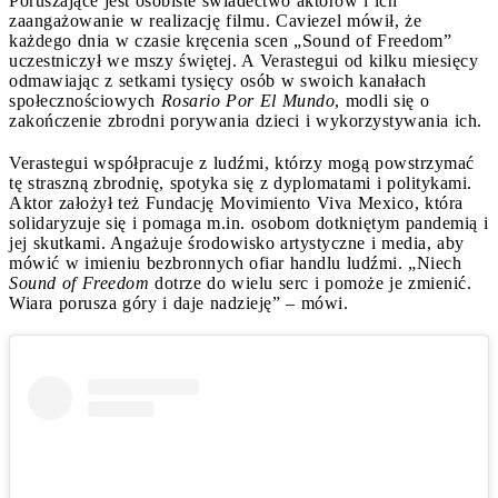
Poruszające jest osobiste świadectwo aktorów i ich
zaangażowanie w realizację filmu. Caviezel mówił, że
każdego dnia w czasie kręcenia scen „Sound of Freedom”
uczestniczył we mszy świętej. A Verastegui od kilku miesięcy
odmawiając z setkami tysięcy osób w swoich kanałach
społecznościowych
Rosario Por El Mundo
, modli się o
zakończenie zbrodni porywania dzieci i wykorzystywania ich.
Verastegui współpracuje z ludźmi, którzy mogą powstrzymać
tę straszną zbrodnię, spotyka się z dyplomatami i politykami.
Aktor założył też Fundację Movimiento Viva Mexico, która
solidaryzuje się i pomaga m.in. osobom dotkniętym pandemią i
jej skutkami. Angażuje środowisko artystyczne i media, aby
mówić w imieniu bezbronnych ofiar handlu ludźmi. „Niech
Sound of Freedom
dotrze do wielu serc i pomoże je zmienić.
Wiara porusza góry i daje nadzieję” – mówi.