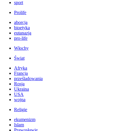
sport
Prolife
aborcja
bioetyka
eutanazja
pro-life
Włochy
Świat
Afryka
Francja
prześladowania
Rosja
Ukraina
USA
wojna
Religie
ekumenizm
Islam
Prawosławie