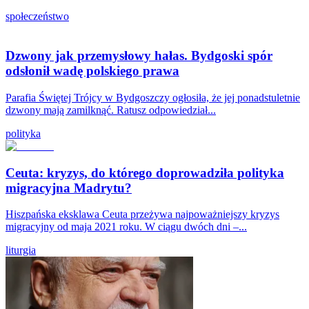
społeczeństwo
Dzwony jak przemysłowy hałas. Bydgoski spór
odsłonił wadę polskiego prawa
Parafia Świętej Trójcy w Bydgoszczy ogłosiła, że jej ponadstuletnie
dzwony mają zamilknąć. Ratusz odpowiedział...
polityka
Ceuta: kryzys, do którego doprowadziła polityka
migracyjna Madrytu?
Hiszpańska eksklawa Ceuta przeżywa najpoważniejszy kryzys
migracyjny od maja 2021 roku. W ciągu dwóch dni –...
liturgia