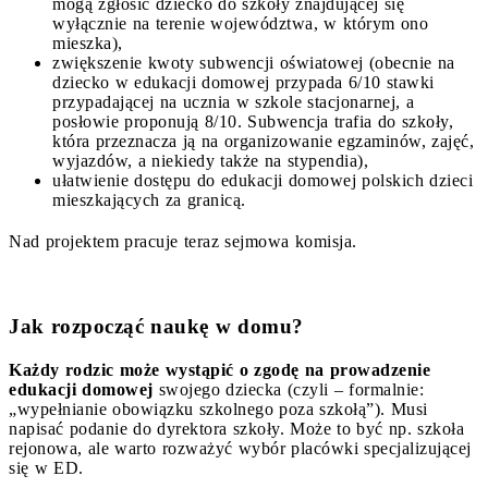
mogą zgłosić dziecko do szkoły znajdującej się
wyłącznie na terenie województwa, w którym ono
mieszka),
zwiększenie kwoty subwencji oświatowej (obecnie na
dziecko w edukacji domowej przypada 6/10 stawki
przypadającej na ucznia w szkole stacjonarnej, a
posłowie proponują 8/10. Subwencja trafia do szkoły,
która przeznacza ją na organizowanie egzaminów, zajęć,
wyjazdów, a niekiedy także na stypendia),
ułatwienie dostępu do edukacji domowej polskich dzieci
mieszkających za granicą.
Nad projektem pracuje teraz sejmowa komisja.
Jak rozpocząć naukę w domu?
Każdy rodzic może wystąpić o zgodę na prowadzenie
edukacji domowej
swojego dziecka (czyli – formalnie:
„wypełnianie obowiązku szkolnego poza szkołą”). Musi
napisać podanie do dyrektora szkoły. Może to być np. szkoła
rejonowa, ale warto rozważyć wybór placówki specjalizującej
się w ED.