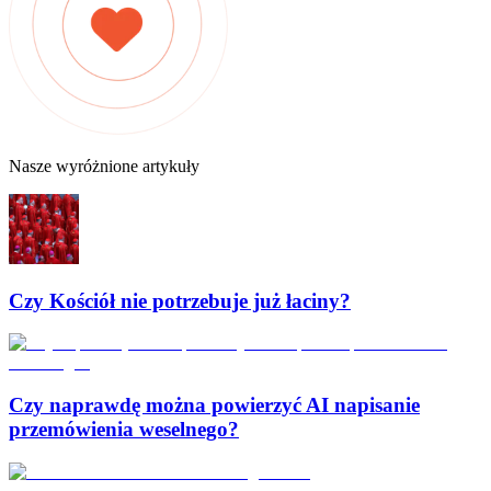
Nasze wyróżnione artykuły
Czy Kościół nie potrzebuje już łaciny?
Czy naprawdę można powierzyć AI napisanie
przemówienia weselnego?