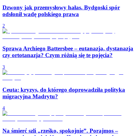
Dzwony jak przemysłowy hałas. Bydgoski spór
odsłonił wadę polskiego prawa
2
Sprawa Archiego Battersbee – eutanazja, dystanazja
czy ortotanazja? Czym różnią się te pojęcia?
3
Ceuta: kryzys, do którego doprowadziła polityka
migracyjna Madrytu?
4
Na śmierć szli „rześko, spokojnie”. Porajmos –