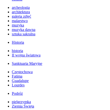
archeologia
architektura
galeria zdjęć
malarstwo
muzyka
muzyka dawna
sztuka sakralna
Historia
historia
II wojna światowa
Sanktuaria Maryjne
Częstochowa
Fatima
Guadalupe
Lourdes
Podróż
pielgrzymka
Ziemia Święta