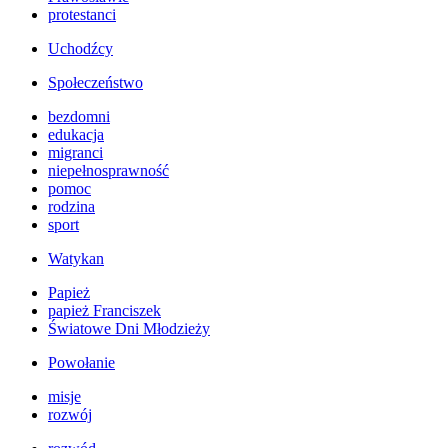
protestanci
Uchodźcy
Społeczeństwo
bezdomni
edukacja
migranci
niepełnosprawność
pomoc
rodzina
sport
Watykan
Papież
papież Franciszek
Światowe Dni Młodzieży
Powołanie
misje
rozwój