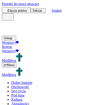
Przejdz do tresci glownej
Szukaj
Edycja
polska
Sekcje
Usługi
Wesprzyj
Rejestr
Wesprzyj
Modlitwa
Menu
Modlitwa
Dobre historie
Duchowość
Styl życia
Pod lupą
Kultura
Aktualności