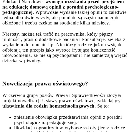
Edukacji Narodowej
wymogu uzyskania przed przejściem
na edukację domową opinii z poradni psychologiczno-
pedagogicznej
. Wprawdzie wydanie takiej opinii to zaledwie
jedna albo dwie wizyty, ale poradnie są często nadmiernie
obłożone i trzeba czekać na spotkanie kilka miesięcy.
Niestety, można też trafić na pracownika, który piętrzy
trudności, prosi o dodatkowe badania i konsultacje, zwleka z
wydaniem dokumentu itp. Niektórzy rodzice już na wstępie
odbierają ten przepis jako wysoce irytującą konieczność
udowodnienia, że nie są psychopatami i nie zamierzają więzić
dziecka w piwnicy.
Nowelizacja prawa oświatowego?
W czerwcu grupa posłów Prawa i Sprawiedliwości złożyła
projekt nowelizacji Ustawy prawo oświatowe, zakładający
ułatwienia dla rodzin homeschoolingowych
. Są to:
zniesienie obowiązku przedstawiania opinii z poradni
psychologiczno-pedagogicznej,
likwidacja ograniczeń w wyborze szkoły (teraz rodzice