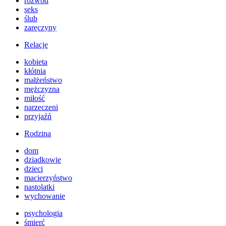
rozwód
seks
ślub
zaręczyny
Relacje
kobieta
kłótnia
małżeństwo
mężczyzna
miłość
narzeczeni
przyjaźń
Rodzina
dom
dziadkowie
dzieci
macierzyństwo
nastolatki
wychowanie
psychologia
śmierć