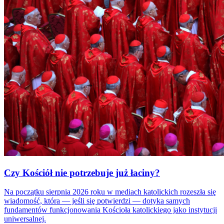
Czy Kościół nie potrzebuje już łaciny?
Na początku sierpnia 2026 roku w mediach katolickich rozeszła się
wiadomość, która — jeśli się potwierdzi — dotyka samych
fundamentów funkcjonowania Kościoła katolickiego jako instytucji
uniwersalnej.