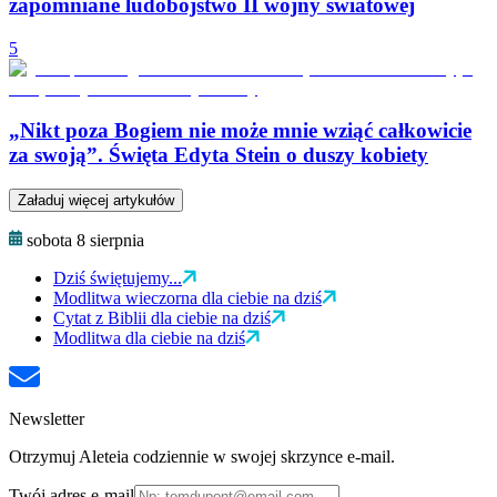
zapomniane ludobójstwo II wojny światowej
5
„Nikt poza Bogiem nie może mnie wziąć całkowicie
za swoją”. Święta Edyta Stein o duszy kobiety
Załaduj więcej artykułów
sobota 8 sierpnia
Dziś świętujemy...
Modlitwa wieczorna dla ciebie na dziś
Cytat z Biblii dla ciebie na dziś
Modlitwa dla ciebie na dziś
Newsletter
Otrzymuj Aleteia codziennie w swojej skrzynce e-mail.
Twój adres e-mail