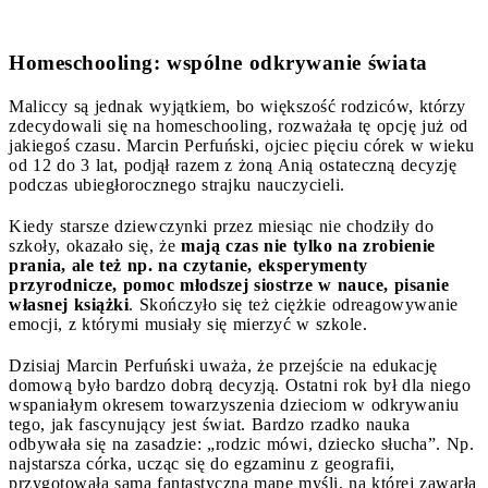
Homeschooling: wspólne o
dkrywanie świata
Maliccy są jednak wyjątkiem, bo większość rodziców, którzy
zdecydowali się na homeschooling, rozważała tę opcję już od
jakiegoś czasu. Marcin Perfuński, ojciec pięciu córek w wieku
od 12 do 3 lat, podjął razem z żoną Anią ostateczną decyzję
podczas ubiegłorocznego strajku nauczycieli.
Kiedy starsze dziewczynki przez miesiąc nie chodziły do
szkoły, okazało się, że
mają czas nie tylko na zrobienie
prania, ale też np. na czytanie, eksperymenty
przyrodnicze, pomoc młodszej siostrze w nauce, pisanie
własnej książki
. Skończyło się też ciężkie odreagowywanie
emocji, z którymi musiały się mierzyć w szkole.
Dzisiaj Marcin Perfuński uważa, że przejście na edukację
domową było bardzo dobrą decyzją. Ostatni rok był dla niego
wspaniałym okresem towarzyszenia dzieciom w odkrywaniu
tego, jak fascynujący jest świat. Bardzo rzadko nauka
odbywała się na zasadzie: „rodzic mówi, dziecko słucha”. Np.
najstarsza córka, ucząc się do egzaminu z geografii,
przygotowała sama fantastyczną mapę myśli, na której zawarła