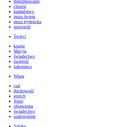
Bierzmowanie
chrzest
kapłaństwo
msza święta
msza trydencka
spowiedź
Święci
ksiądz
Maryja
świadectwo
świętość
zakonnica
Wiara
cud
duchowość
grzech
Jezus
objawienia
świadectwo
uzdrowienie
Sztuka