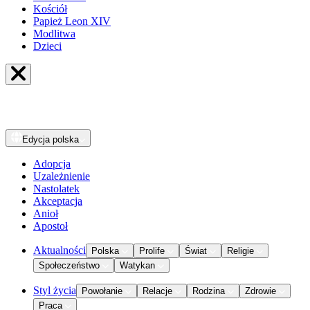
Kościół
Papież Leon XIV
Modlitwa
Dzieci
Edycja
polska
Adopcja
Uzależnienie
Nastolatek
Akceptacja
Anioł
Apostoł
Aktualności
Polska
Prolife
Świat
Religie
Społeczeństwo
Watykan
Styl życia
Powołanie
Relacje
Rodzina
Zdrowie
Praca