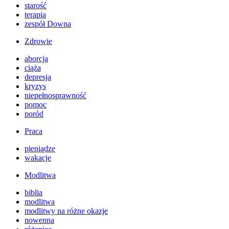
starość
terapia
zespół Downa
Zdrowie
aborcja
ciąża
depresja
kryzys
niepełnosprawność
pomoc
poród
Praca
pieniądze
wakacje
Modlitwa
biblia
modlitwa
modlitwy na różne okazje
nowenna