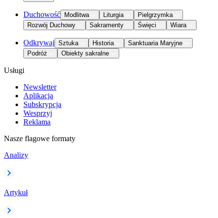
Duchowość
Modlitwa
Liturgia
Pielgrzymka
Rozwój Duchowy
Sakramenty
Święci
Wiara
Odkrywaj
Sztuka
Historia
Sanktuaria Maryjne
Podróż
Obiekty sakralne
Usługi
Newsletter
Aplikacja
Subskrypcja
Wesprzyj
Reklama
Nasze flagowe formaty
Analizy
Artykuł