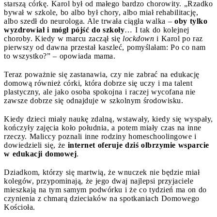
starszą córkę. Karol był od małego bardzo chorowity. „Rzadko
bywał w szkole, bo albo był chory, albo miał rehabilitację,
albo szedł do neurologa. Ale trwała ciągła walka –
oby tylko
wyzdrowiał i mógł pójść do szkoły
… I tak do kolejnej
choroby. Kiedy w marcu zaczął się
lockdown
i Karol po raz
pierwszy od dawna przestał kaszleć, pomyślałam: Po co nam
to wszystko?” – opowiada mama.
Teraz poważnie się zastanawia, czy nie zabrać na edukację
domową również córki, która dobrze się uczy i ma talent
plastyczny, ale jako osoba spokojna i raczej wycofana nie
zawsze dobrze się odnajduje w szkolnym środowisku.
Kiedy dzieci miały naukę zdalną, wstawały, kiedy się wyspały,
kończyły zajęcia koło południa, a potem miały czas na inne
rzeczy. Maliccy poznali inne rodziny homeschoolingowe i
dowiedzieli się, że
internet oferuje dziś olbrzymie wsparcie
w edukacji domowej
.
Dziadkom, którzy się martwią, że wnuczek nie będzie miał
kolegów, przypominają, że jego dwaj najlepsi przyjaciele
mieszkają na tym samym podwórku i że co tydzień ma on do
czynienia z chmarą dzieciaków na spotkaniach Domowego
Kościoła.