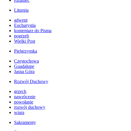
różaniec
Liturgia
adwent
Eucharystia
komentarz do Pisma
pogrzeb
Wielki Post
Pielgrzymka
Częstochowa
Guadalupe
Jasna Góra
Rozwój Duchowy
grzech
nawrócenie
powołanie
rozwój duchowy
wiara
Sakramenty