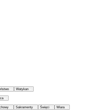
eństwo
Watykan
aca
chowy
Sakramenty
Święci
Wiara