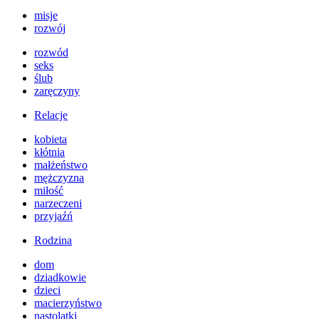
misje
rozwój
rozwód
seks
ślub
zaręczyny
Relacje
kobieta
kłótnia
małżeństwo
mężczyzna
miłość
narzeczeni
przyjaźń
Rodzina
dom
dziadkowie
dzieci
macierzyństwo
nastolatki