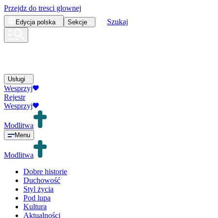
Przejdz do tresci glownej
Szukaj
Edycja
polska
Sekcje
Usługi
Wesprzyj
Rejestr
Wesprzyj
Modlitwa
Menu
Modlitwa
Dobre historie
Duchowość
Styl życia
Pod lupą
Kultura
Aktualności