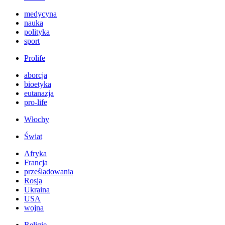
medycyna
nauka
polityka
sport
Prolife
aborcja
bioetyka
eutanazja
pro-life
Włochy
Świat
Afryka
Francja
prześladowania
Rosja
Ukraina
USA
wojna
Religie