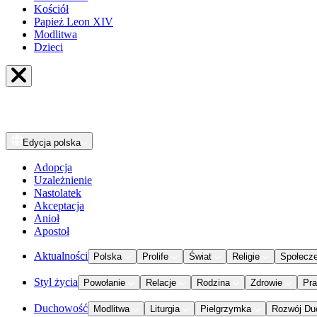
Kościół
Papież Leon XIV
Modlitwa
Dzieci
Edycja
polska
Adopcja
Uzależnienie
Nastolatek
Akceptacja
Anioł
Apostoł
Aktualności
Polska
Prolife
Świat
Religie
Społecz
Styl życia
Powołanie
Relacje
Rodzina
Zdrowie
Pr
Duchowość
Modlitwa
Liturgia
Pielgrzymka
Rozwój Du