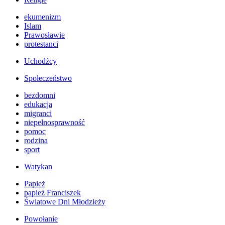
ekumenizm
Islam
Prawosławie
protestanci
Uchodźcy
Społeczeństwo
bezdomni
edukacja
migranci
niepełnosprawność
pomoc
rodzina
sport
Watykan
Papież
papież Franciszek
Światowe Dni Młodzieży
Powołanie