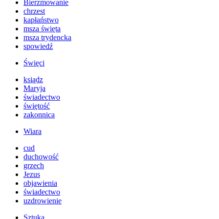
Bierzmowanie
chrzest
kapłaństwo
msza święta
msza trydencka
spowiedź
Święci
ksiądz
Maryja
świadectwo
świętość
zakonnica
Wiara
cud
duchowość
grzech
Jezus
objawienia
świadectwo
uzdrowienie
Sztuka