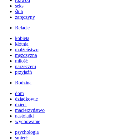
rozwód
seks
ślub
zaręczyny
Relacje
kobieta
kłótnia
małżeństwo
mężczyzna
miłość
narzeczeni
przyjaźń
Rodzina
dom
dziadkowie
dzieci
macierzyństwo
nastolatki
wychowanie
psychologia
śmierć