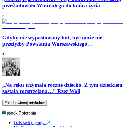
prześladowało Wincentego do końca życia
4
Gdyby nie wypastowany but, być może nie
przeżyłby Powstania Warszawskiego…
5
„Na ręku trzymała roczne dziecko. Z tym dzieckiem
została rozstrzelana…” Rzeź Woli
Załaduj więcej artykułów
piątek 7 sierpnia
Dziś świętujemy...