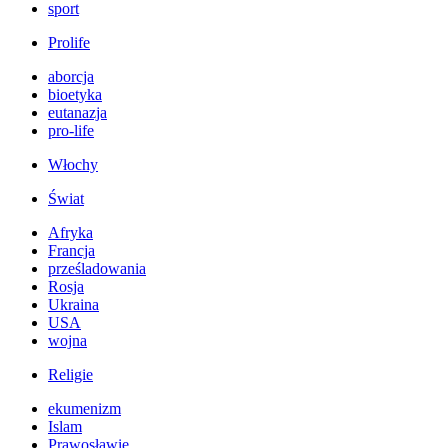
sport
Prolife
aborcja
bioetyka
eutanazja
pro-life
Włochy
Świat
Afryka
Francja
prześladowania
Rosja
Ukraina
USA
wojna
Religie
ekumenizm
Islam
Prawosławie