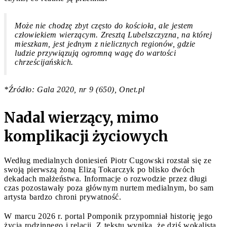
Może nie chodzę zbyt często do kościoła, ale jestem
człowiekiem wierzącym. Zresztą Lubelszczyzna, na której
mieszkam, jest jednym z nielicznych regionów, gdzie
ludzie przywiązują ogromną wagę do wartości
chrześcijańskich.
*Źródło: Gala 2020, nr 9 (650), Onet.pl
Nadal wierzący, mimo
komplikacji życiowych
Według medialnych doniesień Piotr Cugowski rozstał się ze
swoją pierwszą żoną Elizą Tokarczyk po blisko dwóch
dekadach małżeństwa. Informacje o rozwodzie przez długi
czas pozostawały poza głównym nurtem medialnym, bo sam
artysta bardzo chroni prywatność.
W marcu 2026 r. portal Pomponik przypomniał historię jego
życia rodzinnego i relacji. Z tekstu wynika, że dziś wokalista