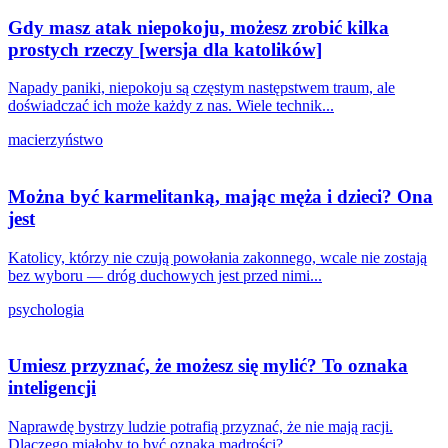
Gdy masz atak niepokoju, możesz zrobić kilka
prostych rzeczy [wersja dla katolików]
Napady paniki, niepokoju są częstym następstwem traum, ale
doświadczać ich może każdy z nas. Wiele technik...
macierzyństwo
Można być karmelitanką, mając męża i dzieci? Ona
jest
Katolicy, którzy nie czują powołania zakonnego, wcale nie zostają
bez wyboru — dróg duchowych jest przed nimi...
psychologia
Umiesz przyznać, że możesz się mylić? To oznaka
inteligencji
Naprawdę bystrzy ludzie potrafią przyznać, że nie mają racji.
Dlaczego miałoby to być oznaką mądrości?