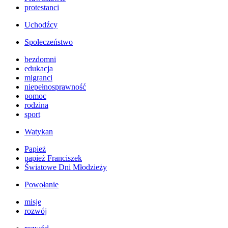
protestanci
Uchodźcy
Społeczeństwo
bezdomni
edukacja
migranci
niepełnosprawność
pomoc
rodzina
sport
Watykan
Papież
papież Franciszek
Światowe Dni Młodzieży
Powołanie
misje
rozwój