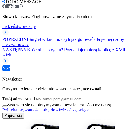
TODO MESSAGE
:
Słowa kluczowe/tagi powiązane z tym artykułem:
małżeństwo
relacje
POPRZEDNI
Singiel w kuchni, czyli jak gotować dla jednej osoby i
nie zwariować
NASTĘPNY
Kościół na strychu? Poznaj tajemniczą kaplicę z XVII
wieku
Newsletter
Otrzymuj Aleteia codziennie w swojej skrzynce e-mail.
Twój adres e-mail
Zgadzam się na otrzymywanie newslettera. Zobacz naszą
Polityka prywatności, aby dowiedzieć się więcej.
Zapisz się