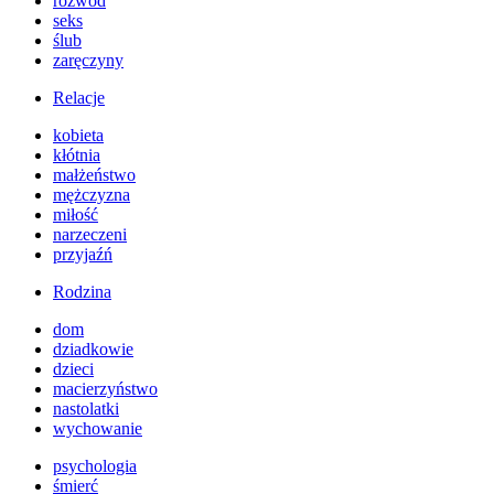
rozwód
seks
ślub
zaręczyny
Relacje
kobieta
kłótnia
małżeństwo
mężczyzna
miłość
narzeczeni
przyjaźń
Rodzina
dom
dziadkowie
dzieci
macierzyństwo
nastolatki
wychowanie
psychologia
śmierć