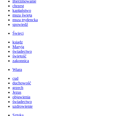
Bierzmowanie
chrzest
kapłaństwo
msza święta
msza trydencka
spowiedź
Święci
ksiądz
Maryja
świadectwo
świętość
zakonnica
Wiara
cud
duchowość
grzech
Jezus
objawienia
świadectwo
uzdrowienie
Sztuka