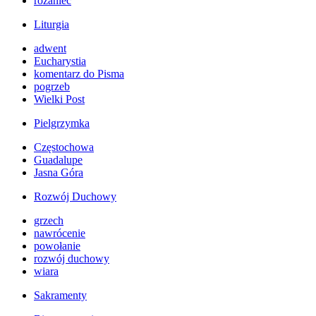
różaniec
Liturgia
adwent
Eucharystia
komentarz do Pisma
pogrzeb
Wielki Post
Pielgrzymka
Częstochowa
Guadalupe
Jasna Góra
Rozwój Duchowy
grzech
nawrócenie
powołanie
rozwój duchowy
wiara
Sakramenty