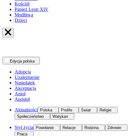
Kościół
Papież Leon XIV
Modlitwa
Dzieci
Edycja
polska
Adopcja
Uzależnienie
Nastolatek
Akceptacja
Anioł
Apostoł
Aktualności
Polska
Prolife
Świat
Religie
Społeczeństwo
Watykan
Styl życia
Powołanie
Relacje
Rodzina
Zdrowie
Praca