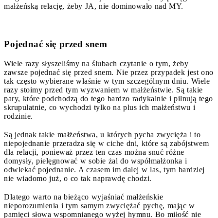
małżeńską relację, żeby JA, nie dominowało nad MY.
Pojednać się przed snem
Wiele razy słyszeliśmy na ślubach czytanie o tym, żeby
zawsze pojednać się przed snem. Nie przez przypadek jest ono
tak często wybierane właśnie w tym szczególnym dniu. Wiele
razy stoimy przed tym wyzwaniem w małżeństwie. Są takie
pary, które podchodzą do tego bardzo radykalnie i pilnują tego
skrupulatnie, co wychodzi tylko na plus ich małżeństwu i
rodzinie.
Są jednak takie małżeństwa, u których pycha zwycięża i to
niepojednanie przeradza się w ciche dni, które są zabójstwem
dla relacji, ponieważ przez ten czas można snuć różne
domysły, pielęgnować w sobie żal do współmałżonka i
odwlekać pojednanie. A czasem im dalej w las, tym bardziej
nie wiadomo już, o co tak naprawdę chodzi.
Dlatego warto na bieżąco wyjaśniać małżeńskie
nieporozumienia i tym samym zwyciężać pychę, mając w
pamięci słowa wspomnianego wyżej hymnu. Bo miłość nie