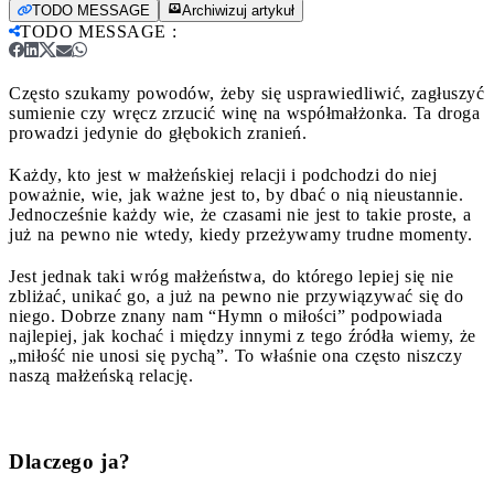
TODO MESSAGE
Archiwizuj artykuł
TODO MESSAGE
:
Często szukamy powodów, żeby się usprawiedliwić, zagłuszyć
sumienie czy wręcz zrzucić winę na współmałżonka. Ta droga
prowadzi jedynie do głębokich zranień.
Każdy, kto jest w małżeńskiej relacji i podchodzi do niej
poważnie, wie, jak ważne jest to, by dbać o nią nieustannie.
Jednocześnie każdy wie, że czasami nie jest to takie proste, a
już na pewno nie wtedy, kiedy przeżywamy trudne momenty.
Jest jednak taki wróg małżeństwa, do którego lepiej się nie
zbliżać, unikać go, a już na pewno nie przywiązywać się do
niego. Dobrze znany nam “Hymn o miłości” podpowiada
najlepiej, jak kochać i między innymi z tego źródła wiemy, że
„miłość nie unosi się pychą”. To właśnie ona często niszczy
naszą małżeńską relację.
Dlaczego ja?