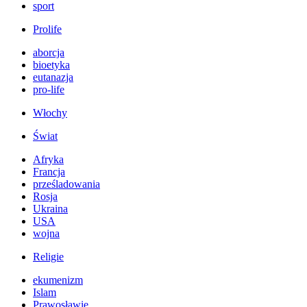
sport
Prolife
aborcja
bioetyka
eutanazja
pro-life
Włochy
Świat
Afryka
Francja
prześladowania
Rosja
Ukraina
USA
wojna
Religie
ekumenizm
Islam
Prawosławie