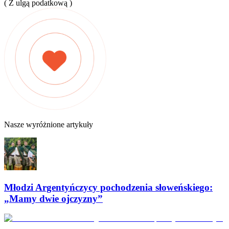
( Z ulgą podatkową )
Nasze wyróżnione artykuły
Młodzi Argentyńczycy pochodzenia słoweńskiego:
„Mamy dwie ojczyzny”