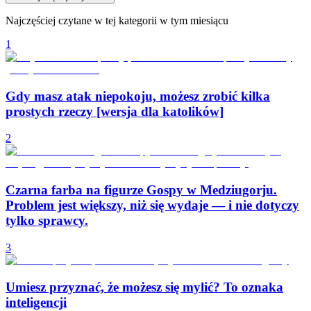
Najczęściej czytane w tej kategorii w tym miesiącu
1
Gdy masz atak niepokoju, możesz zrobić kilka
prostych rzeczy [wersja dla katolików]
2
Czarna farba na figurze Gospy w Medziugorju.
Problem jest większy, niż się wydaje — i nie dotyczy
tylko sprawcy.
3
Umiesz przyznać, że możesz się mylić? To oznaka
inteligencji