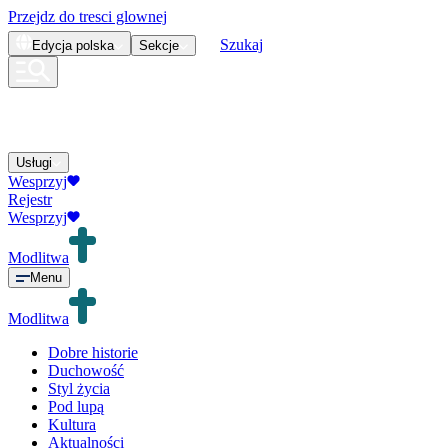
Przejdz do tresci glownej
Szukaj
Edycja
polska
Sekcje
Usługi
Wesprzyj
Rejestr
Wesprzyj
Modlitwa
Menu
Modlitwa
Dobre historie
Duchowość
Styl życia
Pod lupą
Kultura
Aktualności