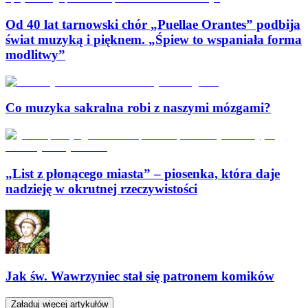
Od 40 lat tarnowski chór „Puellae Orantes” podbija
świat muzyką i pięknem. „Śpiew to wspaniała forma
modlitwy”
Co muzyka sakralna robi z naszymi mózgami?
„List z płonącego miasta” – piosenka, która daje
nadzieję w okrutnej rzeczywistości
Jak św. Wawrzyniec stał się patronem komików
Załaduj więcej artykułów