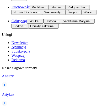
Duchowość
Modlitwa
Liturgia
Pielgrzymka
Rozwój Duchowy
Sakramenty
Święci
Wiara
Odkrywaj
Sztuka
Historia
Sanktuaria Maryjne
Podróż
Obiekty sakralne
Usługi
Newsletter
Aplikacja
Subskrypcja
Wesprzyj
Reklama
Nasze flagowe formaty
Analizy
Artykuł