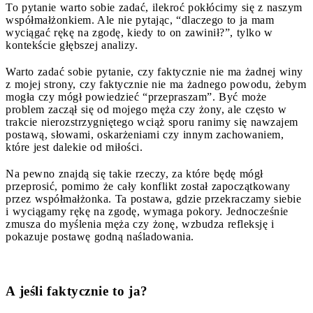
To pytanie warto sobie zadać, ilekroć pokłócimy się z naszym
współmałżonkiem. Ale nie pytając, “dlaczego to ja mam
wyciągać rękę na zgodę, kiedy to on zawinił?”, tylko w
kontekście głębszej analizy.
Warto zadać sobie pytanie, czy faktycznie nie ma żadnej winy
z mojej strony, czy faktycznie nie ma żadnego powodu, żebym
mogła czy mógł powiedzieć “przepraszam”. Być może
problem zaczął się od mojego męża czy żony, ale często w
trakcie nierozstrzygniętego wciąż sporu ranimy się nawzajem
postawą, słowami, oskarżeniami czy innym zachowaniem,
które jest dalekie od miłości.
Na pewno znajdą się takie rzeczy, za które będę mógł
przeprosić, pomimo że cały konflikt został zapoczątkowany
przez współmałżonka. Ta postawa, gdzie przekraczamy siebie
i wyciągamy rękę na zgodę, wymaga pokory. Jednocześnie
zmusza do myślenia męża czy żonę, wzbudza refleksję i
pokazuje postawę godną naśladowania.
A jeśli faktycznie to ja?