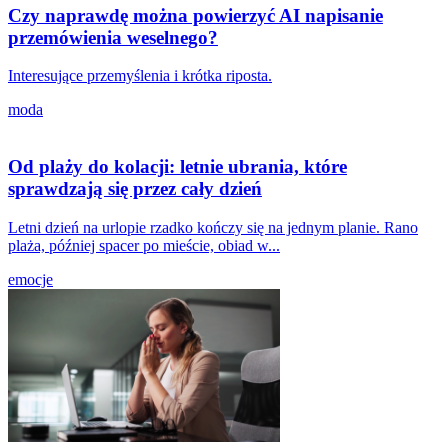
Czy naprawdę można powierzyć AI napisanie
przemówienia weselnego?
Interesujące przemyślenia i krótka riposta.
moda
Od plaży do kolacji: letnie ubrania, które
sprawdzają się przez cały dzień
Letni dzień na urlopie rzadko kończy się na jednym planie. Rano
plaża, później spacer po mieście, obiad w...
emocje