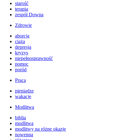
starość
terapia
zespół Downa
Zdrowie
aborcja
ciąża
depresja
kryzys
niepełnosprawność
pomoc
poród
Praca
pieniądze
wakacje
Modlitwa
biblia
modlitwa
modlitwy na różne okazje
nowenna