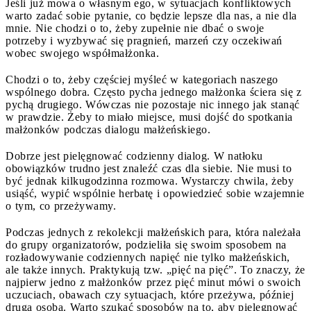
Jeśli już mowa o własnym ego, w sytuacjach konfliktowych
warto zadać sobie pytanie, co będzie lepsze dla nas, a nie dla
mnie. Nie chodzi o to, żeby zupełnie nie dbać o swoje
potrzeby i wyzbywać się pragnień, marzeń czy oczekiwań
wobec swojego współmałżonka.
Chodzi o to, żeby częściej myśleć w kategoriach naszego
wspólnego dobra. Często pycha jednego małżonka ściera się z
pychą drugiego. Wówczas nie pozostaje nic innego jak stanąć
w prawdzie. Żeby to miało miejsce, musi dojść do spotkania
małżonków podczas dialogu małżeńskiego.
Dobrze jest pielęgnować codzienny dialog. W natłoku
obowiązków trudno jest znaleźć czas dla siebie. Nie musi to
być jednak kilkugodzinna rozmowa. Wystarczy chwila, żeby
usiąść, wypić wspólnie herbatę i opowiedzieć sobie wzajemnie
o tym, co przeżywamy.
Podczas jednych z rekolekcji małżeńskich para, która należała
do grupy organizatorów, podzieliła się swoim sposobem na
rozładowywanie codziennych napięć nie tylko małżeńskich,
ale także innych. Praktykują tzw. „pięć na pięć”. To znaczy, że
najpierw jedno z małżonków przez pięć minut mówi o swoich
uczuciach, obawach czy sytuacjach, które przeżywa, później
druga osoba. Warto szukać sposobów na to, aby pielęgnować