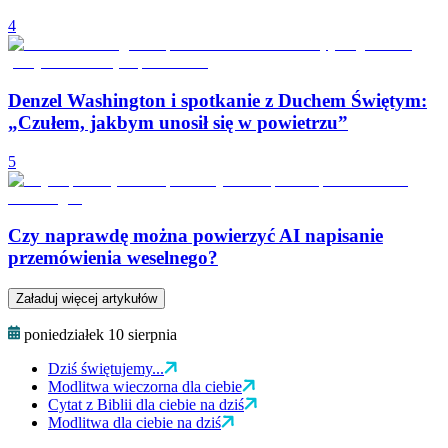
4
Denzel Washington i spotkanie z Duchem Świętym:
„Czułem, jakbym unosił się w powietrzu”
5
Czy naprawdę można powierzyć AI napisanie
przemówienia weselnego?
Załaduj więcej artykułów
poniedziałek 10 sierpnia
Dziś świętujemy...
Modlitwa wieczorna dla ciebie
Cytat z Biblii dla ciebie na dziś
Modlitwa dla ciebie na dziś