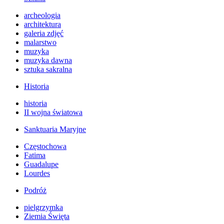
archeologia
architektura
galeria zdjęć
malarstwo
muzyka
muzyka dawna
sztuka sakralna
Historia
historia
II wojna światowa
Sanktuaria Maryjne
Częstochowa
Fatima
Guadalupe
Lourdes
Podróż
pielgrzymka
Ziemia Święta