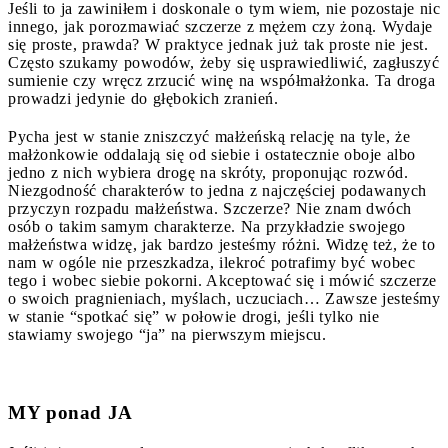
Jeśli to ja zawiniłem i doskonale o tym wiem, nie pozostaje nic
innego, jak porozmawiać szczerze z mężem czy żoną. Wydaje
się proste, prawda? W praktyce jednak już tak proste nie jest.
Często szukamy powodów, żeby się usprawiedliwić, zagłuszyć
sumienie czy wręcz zrzucić winę na współmałżonka. Ta droga
prowadzi jedynie do głębokich zranień.
Pycha jest w stanie zniszczyć małżeńską relację na tyle, że
małżonkowie oddalają się od siebie i ostatecznie oboje albo
jedno z nich wybiera drogę na skróty, proponując rozwód.
Niezgodność charakterów to jedna z najczęściej podawanych
przyczyn rozpadu małżeństwa. Szczerze? Nie znam dwóch
osób o takim samym charakterze. Na przykładzie swojego
małżeństwa widzę, jak bardzo jesteśmy różni. Widzę też, że to
nam w ogóle nie przeszkadza, ilekroć potrafimy być wobec
tego i wobec siebie pokorni. Akceptować się i mówić szczerze
o swoich pragnieniach, myślach, uczuciach… Zawsze jesteśmy
w stanie “spotkać się” w połowie drogi, jeśli tylko nie
stawiamy swojego “ja” na pierwszym miejscu.
MY ponad JA