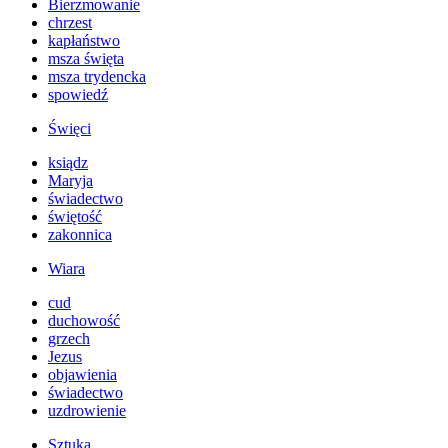
Bierzmowanie
chrzest
kapłaństwo
msza święta
msza trydencka
spowiedź
Święci
ksiądz
Maryja
świadectwo
świętość
zakonnica
Wiara
cud
duchowość
grzech
Jezus
objawienia
świadectwo
uzdrowienie
Sztuka