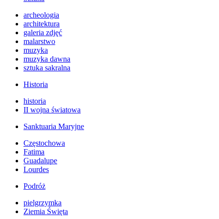
archeologia
architektura
galeria zdjęć
malarstwo
muzyka
muzyka dawna
sztuka sakralna
Historia
historia
II wojna światowa
Sanktuaria Maryjne
Częstochowa
Fatima
Guadalupe
Lourdes
Podróż
pielgrzymka
Ziemia Święta