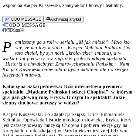
wspomina Kacper Kuszewski, znany aktor filmowy i teatralny.
TODO MESSAGE
Archiwizuj artykuł
TODO MESSAGE
:
P
amiętamy go z roli w serialu „M jak miłość”. Mało kto
wie, że ma trzy imiona – Kacper Melchior Baltazar (bo
tata chciał, by syn nosił „królewskie” imiona), a
w
wieku 6 lat pierwszy raz zagrał w profesjonalnym spektaklu
„Historia o chwalebnym Zmartwychwstaniu Pańskim”. Nam
Kacper Kuszewski opowiada o byciu aktorem, ale i o swojej
fascynacji muzyką.
Katarzyna Szkarpetowska: Dziś internetowa premiera
spektaklu „Madame Pylinska i sekret Chopina”, w którym
gra pan główną rolę, Eryka. O czym to spektakl? Jakie
struny duchowe poruszy w widzu?
Kacper Kuszewski: To adaptacja książki Erica-Emmanuela
Schmitta. Opowiada historię młodego człowieka, Eryka, który
jest zafascynowany muzyką Chopina i pobiera lekcje gry na
fortepianie u mieszkającej w Paryżu ekscentrycznej i dziwnej