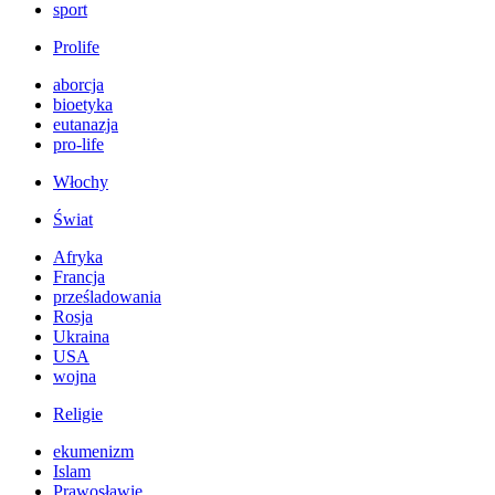
sport
Prolife
aborcja
bioetyka
eutanazja
pro-life
Włochy
Świat
Afryka
Francja
prześladowania
Rosja
Ukraina
USA
wojna
Religie
ekumenizm
Islam
Prawosławie