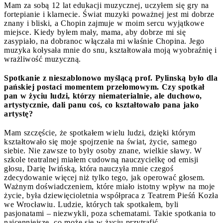
Mam za sobą 12 lat edukacji muzycznej, uczyłem się gry na
fortepianie i klarnecie. Świat muzyki poważnej jest mi dobrze
znany i bliski, a Chopin zajmuje w moim sercu wyjątkowe
miejsce. Kiedy byłem mały, mama, aby dobrze mi się
zasypiało, na dobranoc włączała mi właśnie Chopina. Jego
muzyka kołysała mnie do snu, kształtowała moją wyobraźnię i
wrażliwość muzyczną.
Spotkanie z nieszablonowo myślącą prof. Pylinską było dla
pańskiej postaci momentem przełomowym. Czy spotkał
pan w życiu ludzi, którzy niematerialnie, ale duchowo,
artystycznie, dali panu coś, co kształtowało pana jako
artystę?
Mam szczęście, że spotkałem wielu ludzi, dzięki którym
kształtowało się moje spojrzenie na świat, życie, samego
siebie. Nie zawsze to były osoby znane, wielkie sławy. W
szkole teatralnej miałem cudowną nauczycielkę od emisji
głosu, Darię Iwińską, która nauczyła mnie czegoś
zdecydowanie więcej niż tylko tego, jak operować głosem.
Ważnym doświadczeniem, które miało istotny wpływ na moje
życie, była dziewięcioletnia współpraca z Teatrem Pieśń Kozła
we Wrocławiu. Ludzie, których tak spotkałem, byli
pasjonatami – niezwykli, poza schematami. Takie spotkania to
najcenniejsze, co może się w życiu przytrafić.