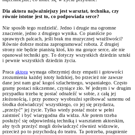
Dla aktora najważniejszy jest warsztat, technika, czy
równie istotne jest to, co podpowiada serce?
Nie sposób tego rozdzielić. Jedno i drugie ma ogromne
znaczenie, jedno z drugiego wynika. Co pianiście po
sprawnych palcach, jeśli brak mu muzycznej wrażliwości?
Równie dobrze można zaprogramować robota. Z drugiej
strony nie będzie pianistą ktoś, kto ma gorące serce, ale nie
opanował techniki gry. To dotyczy wszystkich dziedzin sztuki
i pewnie wszystkich dziedzin życia.
Praca
aktora
wymaga olbrzymiej dozy empatii i gotowości
zrozumienia każdej istoty ludzkiej, bo przecież nie zawsze
dane jest nam grać kogoś szlachetnego, wspaniałego. Często
gramy postaci nikczemne, czyniące zło. W jednym i w drugim
przypadku trzeba tę postać odnaleźć w sobie, z całą jej
złożonością, i przy pomocy wyobraźni spróbować samemu od
środka doświadczyć wszystkiego, co jej się przydarza,
„przeżyć” jej życie. Tylko wtedy postać może w pełni
zaistnieć i być wiarygodna dla widza. Ale potem trzeba
posłużyć się odpowiednią techniką i warsztatem aktorskim,
aby tych przeżyć mogli doświadczyć również widzowie,
przecież po to przychodzą do teatru. Ta potrzeba, pragnienie