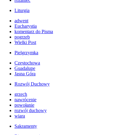
różaniec
Liturgia
adwent
Eucharystia
komentarz do Pisma
pogrzeb
Wielki Post
Pielgrzymka
Częstochowa
Guadalupe
Jasna Góra
Rozwój Duchowy
grzech
nawrócenie
powołanie
rozwój duchowy
wiara
Sakramenty