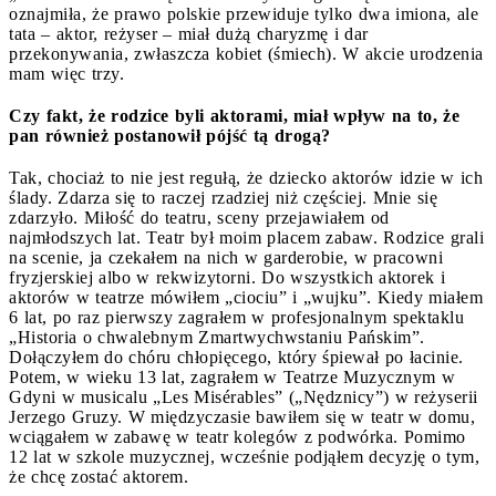
oznajmiła, że prawo polskie przewiduje tylko dwa imiona, ale
tata – aktor, reżyser – miał dużą charyzmę i dar
przekonywania, zwłaszcza kobiet (śmiech). W akcie urodzenia
mam więc trzy.
Czy fakt, że rodzice byli aktorami, miał wpływ na to, że
pan również postanowił pójść tą drogą?
Tak, chociaż to nie jest regułą, że dziecko aktorów idzie w ich
ślady. Zdarza się to raczej rzadziej niż częściej. Mnie się
zdarzyło. Miłość do teatru, sceny przejawiałem od
najmłodszych lat. Teatr był moim placem zabaw. Rodzice grali
na scenie, ja czekałem na nich w garderobie, w pracowni
fryzjerskiej albo w rekwizytorni. Do wszystkich aktorek i
aktorów w teatrze mówiłem „ciociu” i „wujku”. Kiedy miałem
6 lat, po raz pierwszy zagrałem w profesjonalnym spektaklu
„Historia o chwalebnym Zmartwychwstaniu Pańskim”.
Dołączyłem do chóru chłopięcego, który śpiewał po łacinie.
Potem, w wieku 13 lat, zagrałem w Teatrze Muzycznym w
Gdyni w musicalu „Les Misérables” („Nędznicy”) w reżyserii
Jerzego Gruzy. W międzyczasie bawiłem się w teatr w domu,
wciągałem w zabawę w teatr kolegów z podwórka. Pomimo
12 lat w szkole muzycznej, wcześnie podjąłem decyzję o tym,
że chcę zostać aktorem.