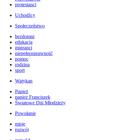
protestanci
Uchodźcy
Społeczeństwo
bezdomni
edukacja
migranci
niepełnosprawność
pomoc
rodzina
sport
Watykan
Papież
papież Franciszek
Światowe Dni Młodzieży
Powołanie
misje
rozwój