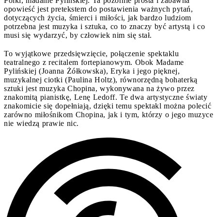
Polki, madame Pylińskiej. Ta pozornie prosta i zabawna
opowieść jest pretekstem do postawienia ważnych pytań,
dotyczących życia, śmierci i miłości, jak bardzo ludziom
potrzebna jest muzyka i sztuka, co to znaczy być artystą i co
musi się wydarzyć, by człowiek nim się stał.
To wyjątkowe przedsięwzięcie, połączenie spektaklu
teatralnego z recitalem fortepianowym. Obok Madame
Pylińskiej (Joanna Żółkowska), Eryka i jego pięknej,
muzykalnej ciotki (Paulina Holtz), równorzędną bohaterką
sztuki jest muzyka Chopina, wykonywana na żywo przez
znakomitą pianistkę, Lenę Ledoff. Te dwa artystyczne światy
znakomicie się dopełniają, dzięki temu spektakl można polecić
zarówno miłośnikom Chopina, jak i tym, którzy o jego muzyce
nie wiedzą prawie nic.