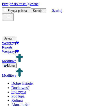
Przejdz do tresci glownej
Szukaj
Edycja
polska
Sekcje
Usługi
Wesprzyj
Rejestr
Wesprzyj
Modlitwa
Menu
Modlitwa
Dobre historie
Duchowość
Styl życia
Pod lupą
Kultura
Aktualności