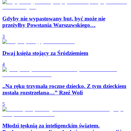
Gdyby nie wypastowany but, być może nie
przeżyłby Powstania Warszawskiego…
3
Dwaj księża stojący za Śródziemiem
4
„Na ręku trzymała roczne dziecko. Z tym dzieckiem
została rozstrzelana…” Rzeź Woli
5
Młodzi tęsknią za inteligenckim światem.