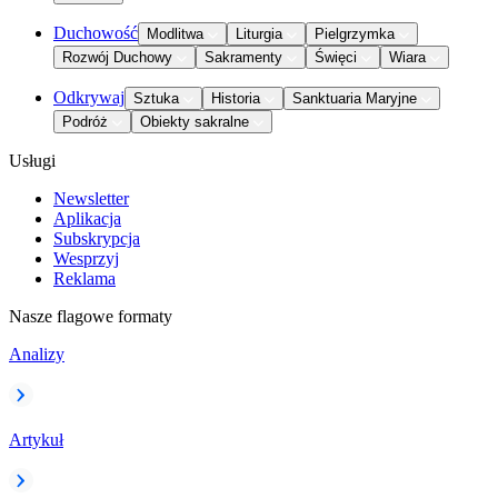
Duchowość
Modlitwa
Liturgia
Pielgrzymka
Rozwój Duchowy
Sakramenty
Święci
Wiara
Odkrywaj
Sztuka
Historia
Sanktuaria Maryjne
Podróż
Obiekty sakralne
Usługi
Newsletter
Aplikacja
Subskrypcja
Wesprzyj
Reklama
Nasze flagowe formaty
Analizy
Artykuł