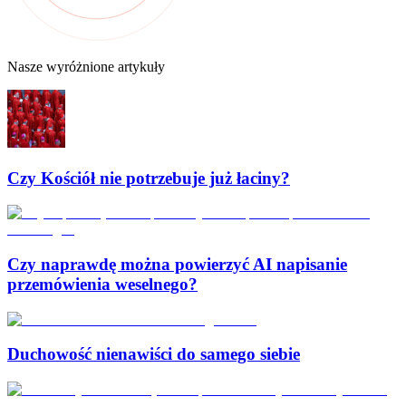
Nasze wyróżnione artykuły
Czy Kościół nie potrzebuje już łaciny?
Czy naprawdę można powierzyć AI napisanie
przemówienia weselnego?
Duchowość nienawiści do samego siebie