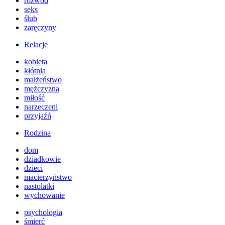
rozwód
seks
ślub
zaręczyny
Relacje
kobieta
kłótnia
małżeństwo
mężczyzna
miłość
narzeczeni
przyjaźń
Rodzina
dom
dziadkowie
dzieci
macierzyństwo
nastolatki
wychowanie
psychologia
śmierć