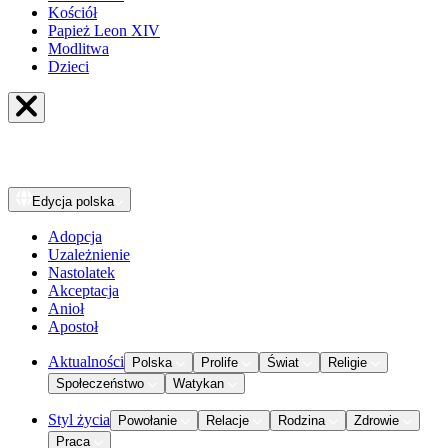
Kościół
Papież Leon XIV
Modlitwa
Dzieci
Edycja
polska
Adopcja
Uzależnienie
Nastolatek
Akceptacja
Anioł
Apostoł
Aktualności
Polska
Prolife
Świat
Religie
Społeczeństwo
Watykan
Styl życia
Powołanie
Relacje
Rodzina
Zdrowie
Praca