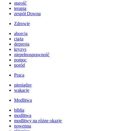
starość
terapia
zespół Downa
Zdrowie
aborcja
ciąża
depresja
kryzys
niepełnosprawność
pomoc
poród
Praca
pieniądze
wakacje
Modlitwa
biblia
modlitwa
modlitwy na różne okazje
nowenna