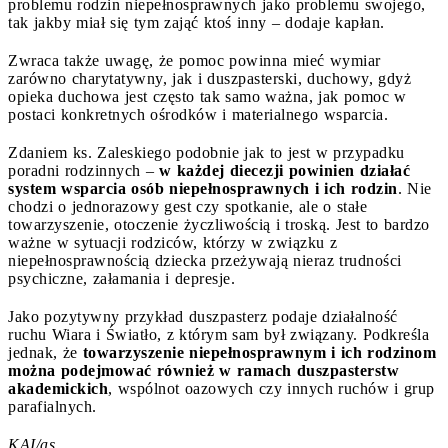
problemu rodzin niepełnosprawnych jako problemu swojego,
tak jakby miał się tym zająć ktoś inny – dodaje kapłan.
Zwraca także uwagę, że pomoc powinna mieć wymiar
zarówno charytatywny, jak i duszpasterski, duchowy, gdyż
opieka duchowa jest często tak samo ważna, jak pomoc w
postaci konkretnych ośrodków i materialnego wsparcia.
Zdaniem ks. Zaleskiego podobnie jak to jest w przypadku
poradni rodzinnych –
w każdej diecezji powinien działać
system wsparcia osób niepełnosprawnych i ich rodzin
. Nie
chodzi o jednorazowy gest czy spotkanie, ale o stałe
towarzyszenie, otoczenie życzliwością i troską. Jest to bardzo
ważne w sytuacji rodziców, którzy w związku z
niepełnosprawnością dziecka przeżywają nieraz trudności
psychiczne, załamania i depresje.
Jako pozytywny przykład duszpasterz podaje działalność
ruchu Wiara i Światło, z którym sam był związany. Podkreśla
jednak, że
towarzyszenie niepełnosprawnym i ich rodzinom
można podejmować również w ramach duszpasterstw
akademickich
, wspólnot oazowych czy innych ruchów i grup
parafialnych.
KAI/as