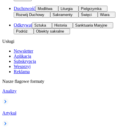
Duchowość
Modlitwa
Liturgia
Pielgrzymka
Rozwój Duchowy
Sakramenty
Święci
Wiara
Odkrywaj
Sztuka
Historia
Sanktuaria Maryjne
Podróż
Obiekty sakralne
Usługi
Newsletter
Aplikacja
Subskrypcja
Wesprzyj
Reklama
Nasze flagowe formaty
Analizy
Artykuł