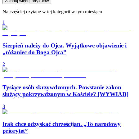
Załaduj więcej artykułów
Najczęściej czytane w tej kategorii w tym miesiącu
1
Sierpień należy do Ojca. Wyjątkowe objawienie i
„różaniec do Boga Ojca”
2
Tysiące osób skrzywdzonych. Powstanie zakon
służący pokrzywdzonym w Kościele? [WYWIAD]
3
Irak chce odzyskać chrześcijan. „To narodowy
priorytet”