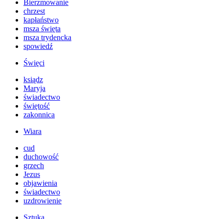
Bierzmowanie
chrzest
kapłaństwo
msza święta
msza trydencka
spowiedź
Święci
ksiądz
Maryja
świadectwo
świętość
zakonnica
Wiara
cud
duchowość
grzech
Jezus
objawienia
świadectwo
uzdrowienie
Sztuka