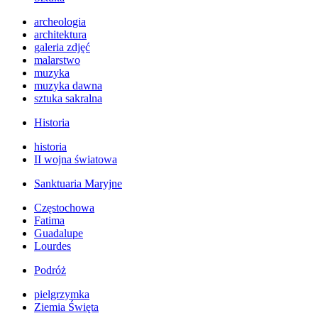
archeologia
architektura
galeria zdjęć
malarstwo
muzyka
muzyka dawna
sztuka sakralna
Historia
historia
II wojna światowa
Sanktuaria Maryjne
Częstochowa
Fatima
Guadalupe
Lourdes
Podróż
pielgrzymka
Ziemia Święta