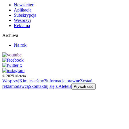
Newsletter
Aplikacja
Subskrypcja
Wesprzyj
Reklama
Archiwa
Na rok
© 2025 Aleteia
Wesprzyj
Kim jesteśmy?
informacje prawne
Zostań
reklamodawcą
Skontaktuj się z Aleteią
Prywatność