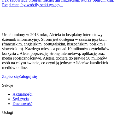
Irak zapowiada program zachęt dla chrześcijan, którzy opuścili kraj.
Rząd chce, by wróciły setki tysięcy...
Uruchomiony w 2013 roku, Aleteia to bezpłatny internetowy
dziennik informacyjny. Strona jest dostępna w sześciu językach
(francuskim, angielskim, portugalskim, hiszpańskim, polskim i
słoweńskim). Każdego miesiąca ponad 10 milionów czytelników
korzysta z Aletei poprzez jej stronę internetową, aplikację oraz
media społecznościowe. Aleteia dociera do prawie 50 milionów
osób na całym świecie, co czyni ją jednym z liderów katolickich
mediów online.
Zapisz się
Zaloguj się
Sekcje
Aktualności
Styl życia
Duchowość
Usługi