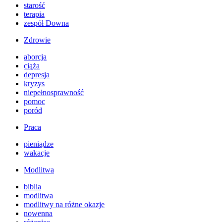
starość
terapia
zespół Downa
Zdrowie
aborcja
ciąża
depresja
kryzys
niepełnosprawność
pomoc
poród
Praca
pieniądze
wakacje
Modlitwa
biblia
modlitwa
modlitwy na różne okazje
nowenna