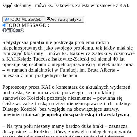
zająć ktoś inny - mówi ks. Isakowicz-Zaleski w rozmowie z KAI.
TODO MESSAGE
Archiwizuj artykuł
TODO MESSAGE
:
Statystyczna parafia nie postrzega problemu rodzin
niepełnosprawnych jako swojego problemu, tak jakby miał się
tym zająć ktoś inny – mówi ks. Isakowicz-Zaleski w rozmowie
z KAI.
Ksiądz Tadeusz Isakowicz-Zaleski od niemal 40 lat
opiekuje się osobami z niepełnosprawnością intelektualną oraz
– w ramach działalności w Fundacji im. Brata Alberta –
mieszka z nimi pod jednym dachem.
Poproszony przez KAI o komentarz do aktualnych wydarzeń
podkreśla, że ochrona życia poczętego – co do której
stanowisko Kościoła pozostaje niezmienne – powinna się
ściśle wiązać z troską o dzieci niepełnosprawne i ich rodziny.
Dlatego Kościół, bez względu na obowiązujące ustawy,
powinien
otaczać je opieką duszpasterską i charytatywną
.
– Na tym polu niestety mamy bardzo duże braki – zaznacza
duszpasterz. – Rodzice, którzy z uwagi na niepełnosprawność