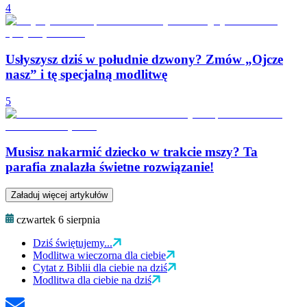
4
Usłyszysz dziś w południe dzwony? Zmów „Ojcze
nasz” i tę specjalną modlitwę
5
Musisz nakarmić dziecko w trakcie mszy? Ta
parafia znalazła świetne rozwiązanie!
Załaduj więcej artykułów
czwartek 6 sierpnia
Dziś świętujemy...
Modlitwa wieczorna dla ciebie
Cytat z Biblii dla ciebie na dziś
Modlitwa dla ciebie na dziś