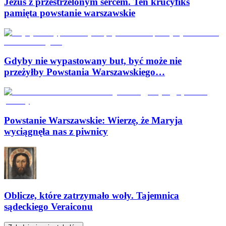
Jezus z przestrzelonym sercem. Ten krucyfiks
pamięta powstanie warszawskie
Gdyby nie wypastowany but, być może nie
przeżyłby Powstania Warszawskiego…
Powstanie Warszawskie: Wierzę, że Maryja
wyciągnęła nas z piwnicy
Oblicze, które zatrzymało woły. Tajemnica
sądeckiego Veraiconu