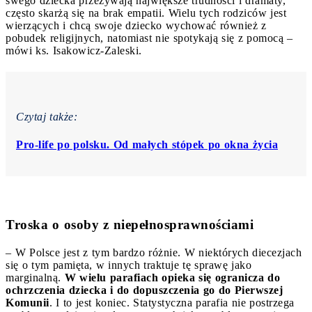
swego dziecka przeżywają największe trudności i dramaty,
często skarżą się na brak empatii. Wielu tych rodziców jest
wierzących i chcą swoje dziecko wychować również z
pobudek religijnych, natomiast nie spotykają się z pomocą –
mówi ks. Isakowicz-Zaleski.
Czytaj także:
Pro-life po polsku. Od małych stópek po okna życia
Troska o osoby z niepełnosprawnościami
– W Polsce jest z tym bardzo różnie. W niektórych diecezjach
się o tym pamięta, w innych traktuje tę sprawę jako
marginalną.
W wielu parafiach opieka się ogranicza do
ochrzczenia dziecka i do dopuszczenia go do Pierwszej
Komunii
. I to jest koniec. Statystyczna parafia nie postrzega