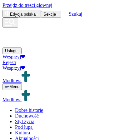
Przejdz do tresci glownej
Szukaj
Edycja
polska
Sekcje
Usługi
Wesprzyj
Rejestr
Wesprzyj
Modlitwa
Menu
Modlitwa
Dobre historie
Duchowość
Styl życia
Pod lupą
Kultura
Aktualności