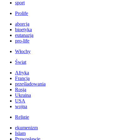
sport
Prolife
aborcja
bioetyka
eutanazja
pro-life
Włochy
Świat
Afryka
Francja
prześladowania
Rosja
Ukraina
USA
wojna
Religie
ekumenizm
Islam
Prawosławie