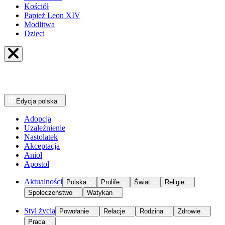
Kościół
Papież Leon XIV
Modlitwa
Dzieci
Edycja
polska
Adopcja
Uzależnienie
Nastolatek
Akceptacja
Anioł
Apostoł
Aktualności
Polska
Prolife
Świat
Religie
Społeczeństwo
Watykan
Styl życia
Powołanie
Relacje
Rodzina
Zdrowie
Praca