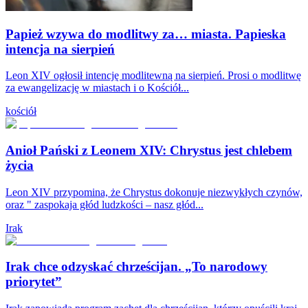
Papież wzywa do modlitwy za… miasta. Papieska
intencja na sierpień
Leon XIV ogłosił intencję modlitewną na sierpień. Prosi o modlitwę
za ewangelizację w miastach i o Kościół...
kościół
Anioł Pański z Leonem XIV: Chrystus jest chlebem
życia
Leon XIV przypomina, że Chrystus dokonuje niezwykłych czynów,
oraz " zaspokaja głód ludzkości – nasz głód...
Irak
Irak chce odzyskać chrześcijan. „To narodowy
priorytet”