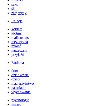
rozwód
seks
ślub
zaręczyny
Relacje
kobieta
kłótnia
małżeństwo
mężczyzna
miłość
narzeczeni
przyjaźń
Rodzina
dom
dziadkowie
dzieci
macierzyństwo
nastolatki
wychowanie
psychologia
śmierć