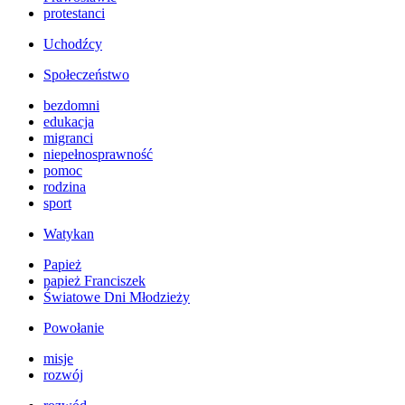
protestanci
Uchodźcy
Społeczeństwo
bezdomni
edukacja
migranci
niepełnosprawność
pomoc
rodzina
sport
Watykan
Papież
papież Franciszek
Światowe Dni Młodzieży
Powołanie
misje
rozwój