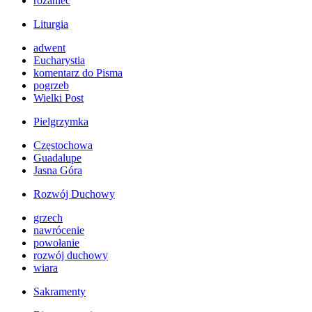
różaniec
Liturgia
adwent
Eucharystia
komentarz do Pisma
pogrzeb
Wielki Post
Pielgrzymka
Częstochowa
Guadalupe
Jasna Góra
Rozwój Duchowy
grzech
nawrócenie
powołanie
rozwój duchowy
wiara
Sakramenty