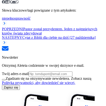
Słowa kluczowe/tagi powiązane z tym artykułem:
niepełnosprawność
POPRZEDNI
Pastor został prezydentem. Jeden z najmniejszych
krajów świata zdecydował
NASTĘPNY
Cytat z Biblii dla ciebie na dziś [27 października]
Newsletter
Otrzymuj Aleteia codziennie w swojej skrzynce e-mail.
Twój adres e-mail
Zgadzam się na otrzymywanie newslettera. Zobacz naszą
Polityka prywatności, aby dowiedzieć się więcej.
Zapisz się