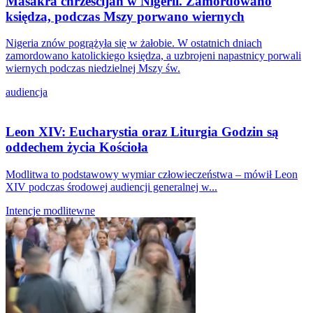
Masakra chrześcijan w Nigerii. Zamordowano
księdza, podczas Mszy porwano wiernych
Nigeria znów pogrążyła się w żałobie. W ostatnich dniach
zamordowano katolickiego księdza, a uzbrojeni napastnicy porwali
wiernych podczas niedzielnej Mszy św.
audiencja
Leon XIV: Eucharystia oraz Liturgia Godzin są
oddechem życia Kościoła
Modlitwa to podstawowy wymiar człowieczeństwa – mówił Leon
XIV podczas środowej audiencji generalnej w...
Intencje modlitewne