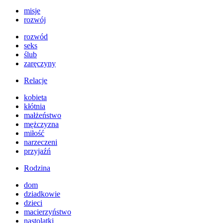
misje
rozwój
rozwód
seks
ślub
zaręczyny
Relacje
kobieta
kłótnia
małżeństwo
mężczyzna
miłość
narzeczeni
przyjaźń
Rodzina
dom
dziadkowie
dzieci
macierzyństwo
nastolatki