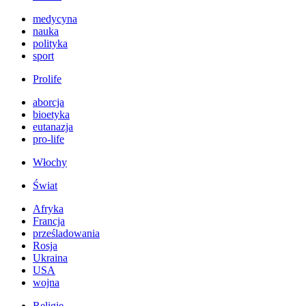
medycyna
nauka
polityka
sport
Prolife
aborcja
bioetyka
eutanazja
pro-life
Włochy
Świat
Afryka
Francja
prześladowania
Rosja
Ukraina
USA
wojna
Religie