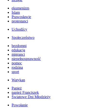
ekumenizm
Islam
Prawosławie
protestanci
Uchodźcy
Społeczeństwo
bezdomni
edukacja
migranci
niepełnosprawność
pomoc
rodzina
sport
Watykan
Papież
papież Franciszek
Światowe Dni Młodzieży
Powołanie