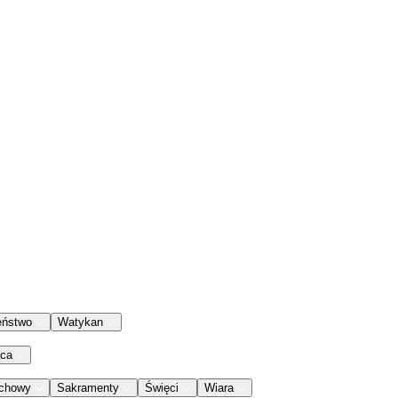
eństwo
Watykan
aca
chowy
Sakramenty
Święci
Wiara