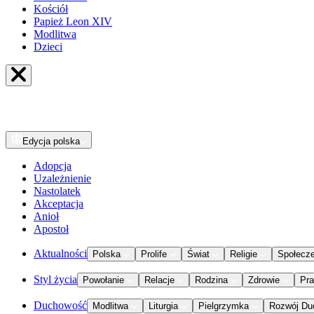
Kościół
Papież Leon XIV
Modlitwa
Dzieci
Edycja
polska
Adopcja
Uzależnienie
Nastolatek
Akceptacja
Anioł
Apostoł
Aktualności
Polska
Prolife
Świat
Religie
Społecz
Styl życia
Powołanie
Relacje
Rodzina
Zdrowie
Pr
Duchowość
Modlitwa
Liturgia
Pielgrzymka
Rozwój Du