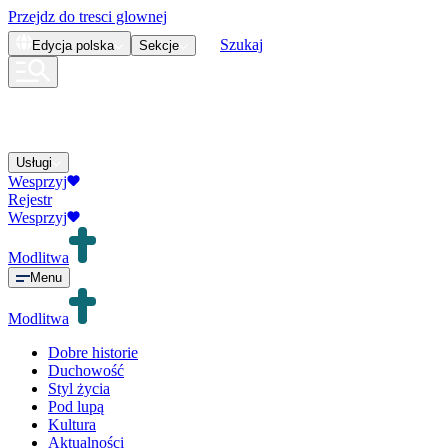
Przejdz do tresci glownej
Szukaj
Edycja
polska
Sekcje
Usługi
Wesprzyj
Rejestr
Wesprzyj
Modlitwa
Menu
Modlitwa
Dobre historie
Duchowość
Styl życia
Pod lupą
Kultura
Aktualności