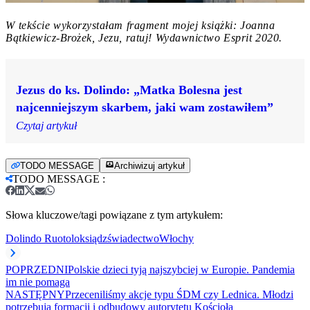
W tekście wykorzystałam fragment mojej książki: Joanna
Bątkiewicz-Brożek, Jezu, ratuj! Wydawnictwo Esprit 2020.
Jezus do ks. Dolindo: „Matka Bolesna jest
najcenniejszym skarbem, jaki wam zostawiłem”
Czytaj artykuł
TODO MESSAGE
Archiwizuj artykuł
TODO MESSAGE
:
Słowa kluczowe/tagi powiązane z tym artykułem:
Dolindo Ruotolo
ksiądz
świadectwo
Włochy
POPRZEDNI
Polskie dzieci tyją najszybciej w Europie. Pandemia
im nie pomaga
NASTĘPNY
Przeceniliśmy akcje typu ŚDM czy Lednica. Młodzi
potrzebują formacji i odbudowy autorytetu Kościoła