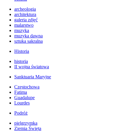
archeologia
architektura
galeria zdjęć
malarstwo
muzyka
muzyka dawna
sztuka sakralna
Historia
historia
II wojna światowa
Sanktuaria Maryjne
Częstochowa
Fatima
Guadalupe
Lourdes
Podróż
pielgrzymka
Ziemia Święta