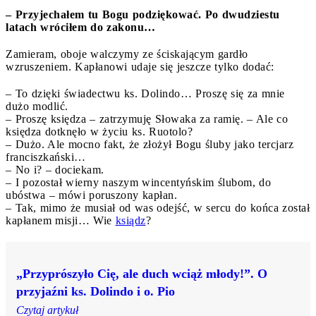
– Przyjechałem tu Bogu podziękować. Po dwudziestu
latach wróciłem do zakonu…
Zamieram, oboje walczymy ze ściskającym gardło
wzruszeniem. Kapłanowi udaje się jeszcze tylko dodać:
– To dzięki świadectwu ks. Dolindo… Proszę się za mnie
dużo modlić.
– Proszę księdza – zatrzymuję Słowaka za ramię. – Ale co
księdza dotknęło w życiu ks. Ruotolo?
– Dużo. Ale mocno fakt, że złożył Bogu śluby jako tercjarz
franciszkański…
– No i? – dociekam.
– I pozostał wierny naszym wincentyńskim ślubom, do
ubóstwa – mówi poruszony kapłan.
– Tak, mimo że musiał od was odejść, w sercu do końca został
kapłanem misji… Wie
ksiądz
?
„Przyprószyło Cię, ale duch wciąż młody!”. O
przyjaźni ks. Dolindo i o. Pio
Czytaj artykuł