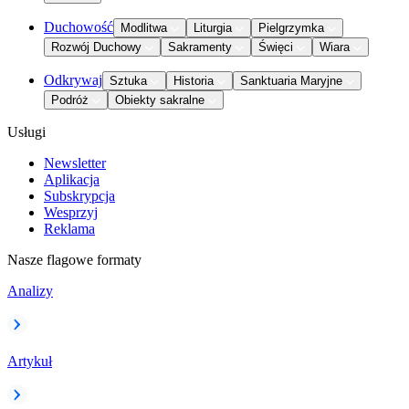
Duchowość
Modlitwa
Liturgia
Pielgrzymka
Rozwój Duchowy
Sakramenty
Święci
Wiara
Odkrywaj
Sztuka
Historia
Sanktuaria Maryjne
Podróż
Obiekty sakralne
Usługi
Newsletter
Aplikacja
Subskrypcja
Wesprzyj
Reklama
Nasze flagowe formaty
Analizy
Artykuł