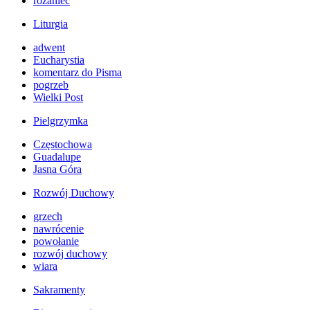
różaniec
Liturgia
adwent
Eucharystia
komentarz do Pisma
pogrzeb
Wielki Post
Pielgrzymka
Częstochowa
Guadalupe
Jasna Góra
Rozwój Duchowy
grzech
nawrócenie
powołanie
rozwój duchowy
wiara
Sakramenty