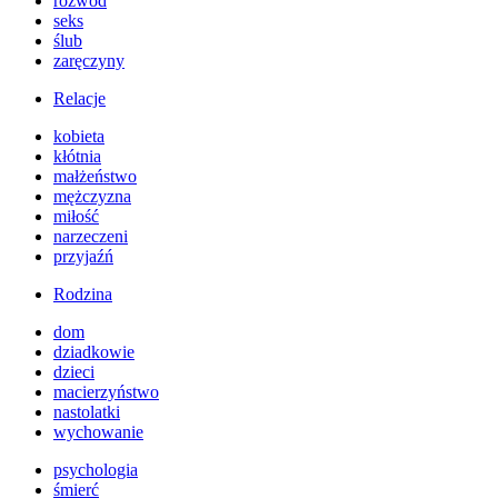
rozwód
seks
ślub
zaręczyny
Relacje
kobieta
kłótnia
małżeństwo
mężczyzna
miłość
narzeczeni
przyjaźń
Rodzina
dom
dziadkowie
dzieci
macierzyństwo
nastolatki
wychowanie
psychologia
śmierć