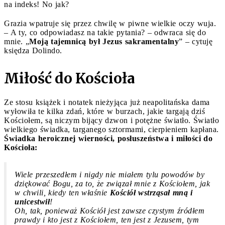
na indeks! No jak?
Grazia wpatruje się przez chwilę w piwne wielkie oczy wuja.
– A ty, co odpowiadasz na takie pytania? – odwraca się do
mnie. „
Moją tajemnicą był Jezus sakramentalny
” – cytuję
księdza Dolindo.
Miłość do Kościoła
Ze stosu książek i notatek nieżyjąca już neapolitańska dama
wyłowiła te kilka zdań, które w burzach, jakie targają dziś
Kościołem, są niczym bijący dzwon i potężne światło. Światło
wielkiego świadka, targanego sztormami, cierpieniem kapłana.
Świadka heroicznej wierności, posłuszeństwa i miłości do
Kościoła:
Wiele przeszedłem i nigdy nie miałem tylu powodów by
dziękować Bogu, za to, że związał mnie z Kościołem, jak
w chwili, kiedy ten właśnie
Kościół wstrząsał mną i
unicestwił
!
Oh, tak, ponieważ Kościół jest zawsze czystym źródłem
prawdy i kto jest z Kościołem, ten jest z Jezusem, tym