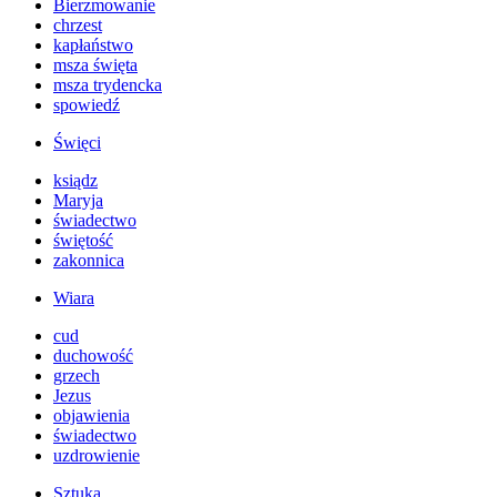
Bierzmowanie
chrzest
kapłaństwo
msza święta
msza trydencka
spowiedź
Święci
ksiądz
Maryja
świadectwo
świętość
zakonnica
Wiara
cud
duchowość
grzech
Jezus
objawienia
świadectwo
uzdrowienie
Sztuka