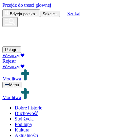
Przejdz do tresci glownej
Szukaj
Edycja
polska
Sekcje
Usługi
Wesprzyj
Rejestr
Wesprzyj
Modlitwa
Menu
Modlitwa
Dobre historie
Duchowość
Styl życia
Pod lupą
Kultura
Aktualności