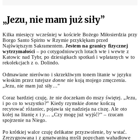
„Jezu, nie mam już siły”
Kilka miesięcy wcześniej w kościele Bożego Miłosierdzia przy
Borgo Santo Spirito w Rzymie przyklękam przed
Najświętszym Sakramentem.
Jestem na granicy fizycznej
wytrzymałości
– po cotygodniowych lotach wte i wewte z
Katowic nad Tybr, po dziesiątkach spotkań i wplatanych w to
rekolekcjach z o. Dolindo.
Odmawiane nierówno i skrzekliwym tonem litanie w języku
włoskim przez tutejsze
donne
nie koją mojego zmęczenia.
„Jezu, nie mam już siły…”
Coraz bardziej czuję, że nie doczekam do mszy świętej. „Jezu,
i po co to wszystko?” Kiedy rzymskie
donne
kończą
recytować różaniec, pojawia się nadzieja na ciszę. Ale oto
kolej na litanię
x
i
y
… „Czy mogę już wyjść?” – rzucam
spojrzenie na Niego.
Po krótkiej walce czuję delikatne przyzwolenie, by wstać.
Zrezygnowana i z gmatwaniną myśli popycham wahadłowe