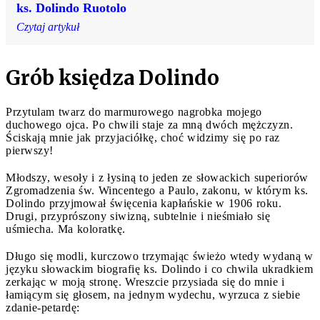
ks. Dolindo Ruotolo
Czytaj artykuł
Grób księdza Dolindo
Przytulam twarz do marmurowego nagrobka mojego
duchowego ojca. Po chwili staje za mną dwóch mężczyzn.
Ściskają mnie jak przyjaciółkę, choć widzimy się po raz
pierwszy!
Młodszy, wesoły i z łysiną to jeden ze słowackich superiorów
Zgromadzenia św. Wincentego a Paulo, zakonu, w którym ks.
Dolindo przyjmował święcenia kapłańskie w 1906 roku.
Drugi, przyprószony siwizną, subtelnie i nieśmiało się
uśmiecha. Ma koloratkę.
Długo się modli, kurczowo trzymając świeżo wtedy wydaną w
języku słowackim biografię ks. Dolindo i co chwila ukradkiem
zerkając w moją stronę. Wreszcie przysiada się do mnie i
łamiącym się głosem, na jednym wydechu, wyrzuca z siebie
zdanie-petardę: