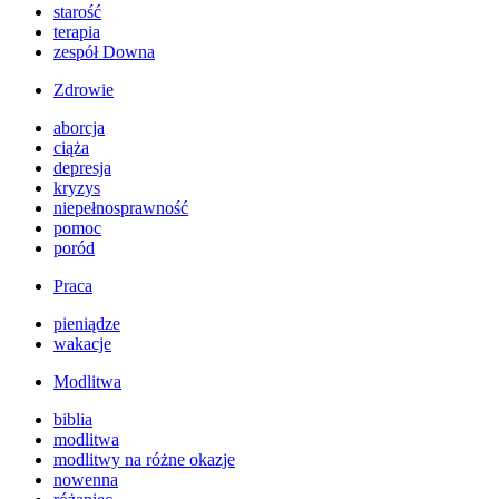
starość
terapia
zespół Downa
Zdrowie
aborcja
ciąża
depresja
kryzys
niepełnosprawność
pomoc
poród
Praca
pieniądze
wakacje
Modlitwa
biblia
modlitwa
modlitwy na różne okazje
nowenna