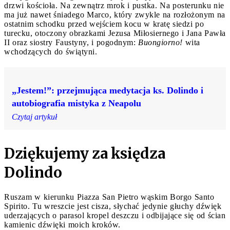
drzwi kościoła. Na zewnątrz mrok i pustka. Na posterunku nie
ma już nawet śniadego Marco, który zwykle na rozłożonym na
ostatnim schodku przed wejściem kocu w kratę siedzi po
turecku, otoczony obrazkami Jezusa Miłosiernego i Jana Pawła
II oraz siostry Faustyny, i pogodnym:
Buongiorno!
wita
wchodzących do świątyni.
„Jestem!”: przejmująca medytacja ks. Dolindo i
autobiografia mistyka z Neapolu
Czytaj artykuł
Dziękujemy za księdza
Dolindo
Ruszam w kierunku Piazza San Pietro wąskim Borgo Santo
Spirito. Tu wreszcie jest cisza, słychać jedynie głuchy dźwięk
uderzających o parasol kropel deszczu i odbijające się od ścian
kamienic dźwięki moich kroków.