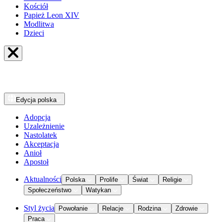
Kościół
Papież Leon XIV
Modlitwa
Dzieci
Edycja
polska
Adopcja
Uzależnienie
Nastolatek
Akceptacja
Anioł
Apostoł
Aktualności
Polska
Prolife
Świat
Religie
Społeczeństwo
Watykan
Styl życia
Powołanie
Relacje
Rodzina
Zdrowie
Praca