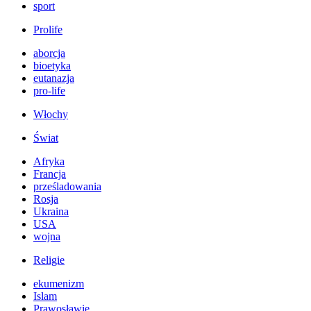
sport
Prolife
aborcja
bioetyka
eutanazja
pro-life
Włochy
Świat
Afryka
Francja
prześladowania
Rosja
Ukraina
USA
wojna
Religie
ekumenizm
Islam
Prawosławie