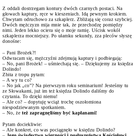
Z oddali dostrzegam kontury dwóch czarnych postaci. Na
głowach kaptury, ręce w kieszeniach. Idą pewnym krokiem.
Chwytam odruchowo za szkaplerz. Zbliżają się coraz szybciej.
Dwóch mężczyzn mija mnie tak, że przechodzę pomiędzy
nimi. Jeden lekko ociera się o moje ramię. Uścisk wokół
szkaplerza mocniejszy. Po ułamku sekundy, zza pleców słyszę
donośne:
– Pani Brożek?!
Odwracam się, mężczyźni zdejmują kaptury i podbiegają:
– No, pani Brożek! – uśmiechają się. – Dziękujemy za księdza
Dolindo!
Zbita z tropu pytam:
– A wy tu co?
– No jak „co”? Na pierwszym roku seminarium! Jesteśmy tu
ze Słowakami, już im też księdza Dolindo daliśmy do
czytania. To dzięki niemu!
– Ale co? – dopytuję wciąż trochę oszołomiona
niespodziewanym spotkaniem.
– No, że
też zapragnęliśmy być kapłanami!
Pytam dociekliwie:
– Ale konkret, co was pociągnęło w księdzu Dolindo?
–
Jego świadectwo wierności i posłuszeństwa Kościołowi
.