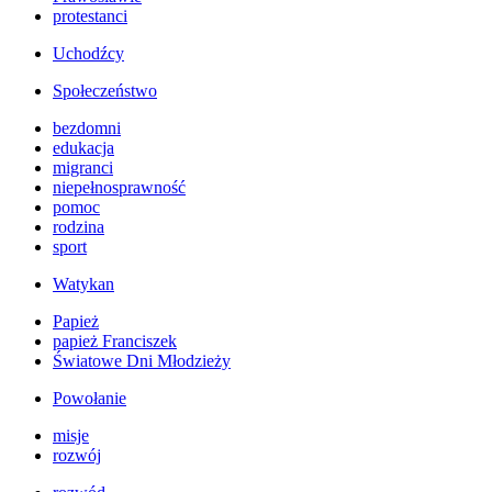
protestanci
Uchodźcy
Społeczeństwo
bezdomni
edukacja
migranci
niepełnosprawność
pomoc
rodzina
sport
Watykan
Papież
papież Franciszek
Światowe Dni Młodzieży
Powołanie
misje
rozwój