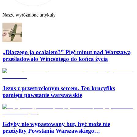
Nasze wyróżnione artykuły
„Dlaczego ja ocalałem?” Pięć minut nad Warszawą
prześladowało Wincentego do końca życia
Jezus z przestrzelonym sercem. Ten krucyfiks
pamięta powstanie warszawskie
Gdyby nie wypastowany but, być może nie
przeżyłby Powstania Warszawskiego…