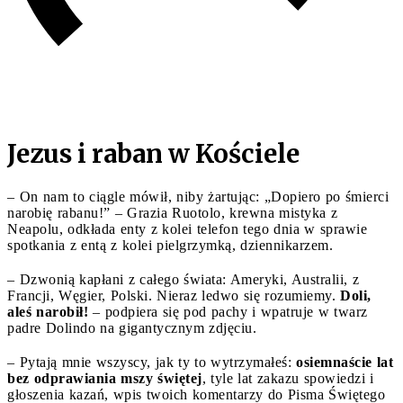
Jezus i raban w Kościele
– On nam to ciągle mówił, niby żartując: „Dopiero po śmierci
narobię rabanu!” – Grazia Ruotolo, krewna mistyka z
Neapolu, odkłada enty z kolei telefon tego dnia w sprawie
spotkania z entą z kolei pielgrzymką, dziennikarzem.
– Dzwonią kapłani z całego świata: Ameryki, Australii, z
Francji, Węgier, Polski. Nieraz ledwo się rozumiemy.
Doli,
aleś narobił!
– podpiera się pod pachy i wpatruje w twarz
padre Dolindo na gigantycznym zdjęciu.
– Pytają mnie wszyscy, jak ty to wytrzymałeś:
osiemnaście lat
bez odprawiania mszy świętej
, tyle lat zakazu spowiedzi i
głoszenia kazań, wpis twoich komentarzy do Pisma Świętego