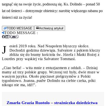
targnąć się na swoje życie, podnoszą się. Ks. Dolindo – ponad 50
lat od śmierci – dotrzymuje obietnicy: narobię większego rabanu po
śmierci niż za życia!
TODO MESSAGE
Archiwizuj artykuł
TODO MESSAGE
:
J
esień 2019 roku. Nad Neapolem błyszczy słońce.
Dochodzi godzina dziewiąta. Salvatore z pękiem kluczy
zbliża się do bramy kościoła św. Józefa i Matki Bożej z
Lourdes przy wąskiej via Salvatore Tommasi.
„Ciao bella! – wita mnie z entuzjazmem z oddali. – Dzisiaj
mamy aż trzy polskie grupy. Wczoraj też były, dwie msze w
waszym języku. Około pięciuset pielgrzymów z Polski
tygodniowo. Joanna,
padre
Dolindo na ciebie czeka, póki
nikogo nie ma, idź!”.
Zmarła Grazia Ruotolo – strażniczka dziedzictwa