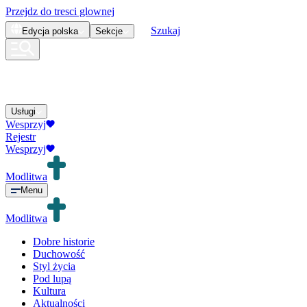
Przejdz do tresci glownej
Szukaj
Edycja
polska
Sekcje
Usługi
Wesprzyj
Rejestr
Wesprzyj
Modlitwa
Menu
Modlitwa
Dobre historie
Duchowość
Styl życia
Pod lupą
Kultura
Aktualności