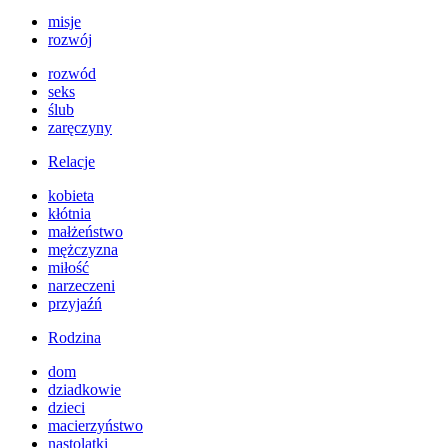
misje
rozwój
rozwód
seks
ślub
zaręczyny
Relacje
kobieta
kłótnia
małżeństwo
mężczyzna
miłość
narzeczeni
przyjaźń
Rodzina
dom
dziadkowie
dzieci
macierzyństwo
nastolatki