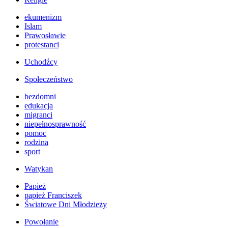
ekumenizm
Islam
Prawosławie
protestanci
Uchodźcy
Społeczeństwo
bezdomni
edukacja
migranci
niepełnosprawność
pomoc
rodzina
sport
Watykan
Papież
papież Franciszek
Światowe Dni Młodzieży
Powołanie