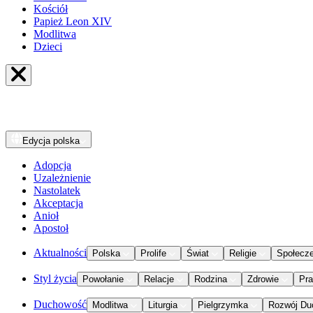
Kościół
Papież Leon XIV
Modlitwa
Dzieci
Edycja
polska
Adopcja
Uzależnienie
Nastolatek
Akceptacja
Anioł
Apostoł
Aktualności
Polska
Prolife
Świat
Religie
Społecz
Styl życia
Powołanie
Relacje
Rodzina
Zdrowie
Pr
Duchowość
Modlitwa
Liturgia
Pielgrzymka
Rozwój Du