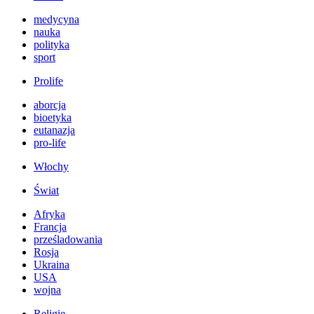
medycyna
nauka
polityka
sport
Prolife
aborcja
bioetyka
eutanazja
pro-life
Włochy
Świat
Afryka
Francja
prześladowania
Rosja
Ukraina
USA
wojna
Religie