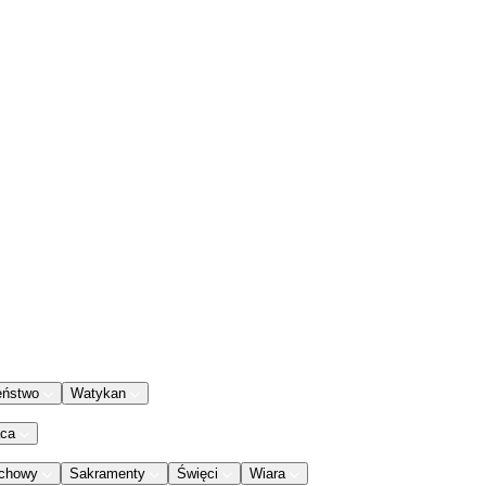
eństwo
Watykan
aca
chowy
Sakramenty
Święci
Wiara