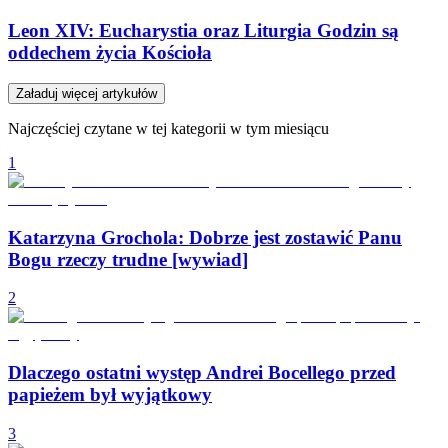
Leon XIV: Eucharystia oraz Liturgia Godzin są
oddechem życia Kościoła
Załaduj więcej artykułów
Najczęściej czytane w tej kategorii w tym miesiącu
1
Katarzyna Grochola: Dobrze jest zostawić Panu
Bogu rzeczy trudne [wywiad]
2
Dlaczego ostatni występ Andrei Bocellego przed
papieżem był wyjątkowy
3