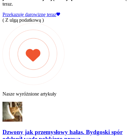
teraz.
Przekazuję darowiznę teraz
( Z ulgą podatkową )
Nasze wyróżnione artykuły
Dzwony jak przemysłowy hałas. Bydgoski spór
odsłonił wadę polskiego prawa