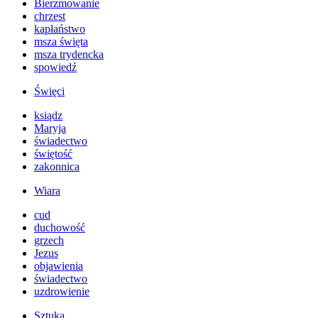
Bierzmowanie
chrzest
kapłaństwo
msza święta
msza trydencka
spowiedź
Święci
ksiądz
Maryja
świadectwo
świętość
zakonnica
Wiara
cud
duchowość
grzech
Jezus
objawienia
świadectwo
uzdrowienie
Sztuka