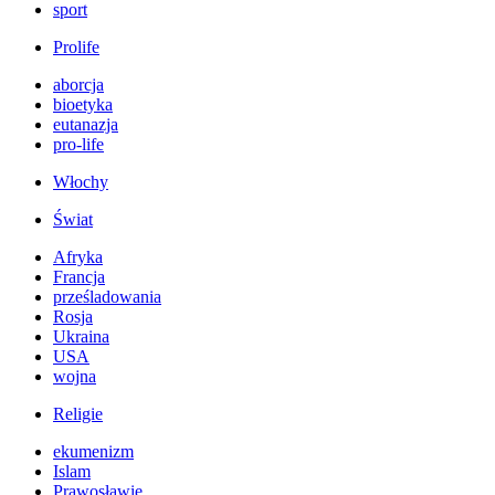
sport
Prolife
aborcja
bioetyka
eutanazja
pro-life
Włochy
Świat
Afryka
Francja
prześladowania
Rosja
Ukraina
USA
wojna
Religie
ekumenizm
Islam
Prawosławie