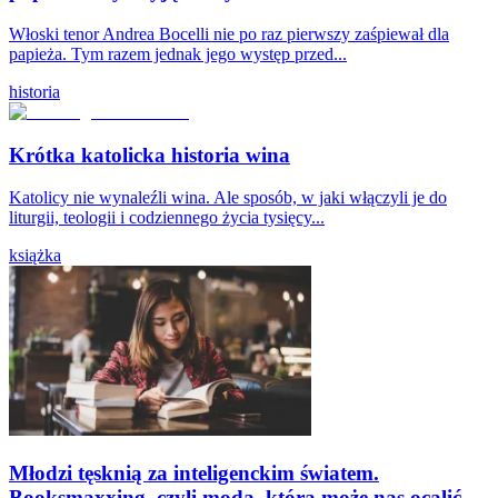
Włoski tenor Andrea Bocelli nie po raz pierwszy zaśpiewał dla
papieża. Tym razem jednak jego występ przed...
historia
Krótka katolicka historia wina
Katolicy nie wynaleźli wina. Ale sposób, w jaki włączyli je do
liturgii, teologii i codziennego życia tysięcy...
książka
Młodzi tęsknią za inteligenckim światem.
Booksmaxxing, czyli moda, która może nas ocalić