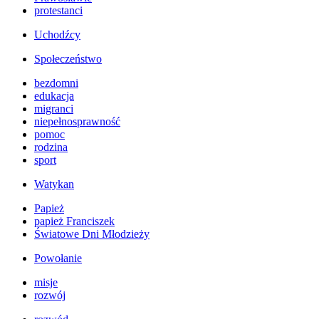
protestanci
Uchodźcy
Społeczeństwo
bezdomni
edukacja
migranci
niepełnosprawność
pomoc
rodzina
sport
Watykan
Papież
papież Franciszek
Światowe Dni Młodzieży
Powołanie
misje
rozwój