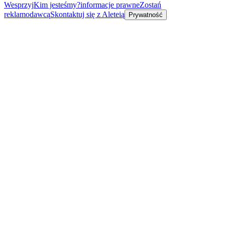
Wesprzyj
Kim jesteśmy?
informacje prawne
Zostań
reklamodawcą
Skontaktuj się z Aleteią
Prywatność