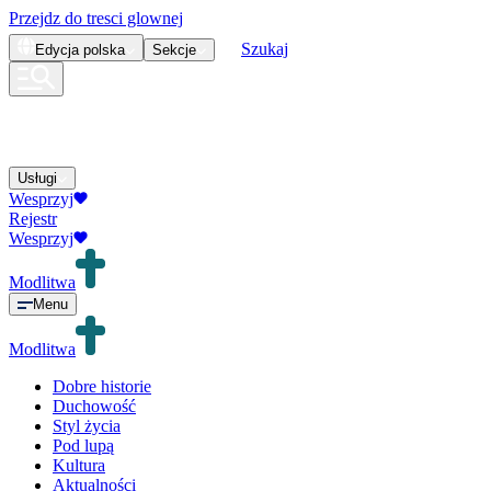
Przejdz do tresci glownej
Szukaj
Edycja
polska
Sekcje
Usługi
Wesprzyj
Rejestr
Wesprzyj
Modlitwa
Menu
Modlitwa
Dobre historie
Duchowość
Styl życia
Pod lupą
Kultura
Aktualności