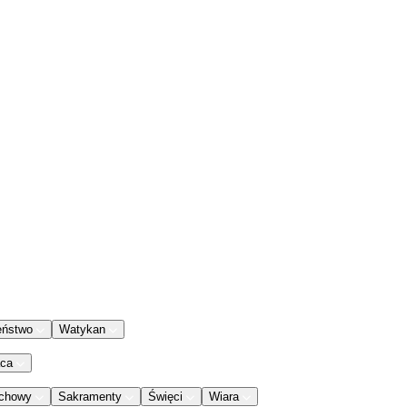
eństwo
Watykan
aca
chowy
Sakramenty
Święci
Wiara