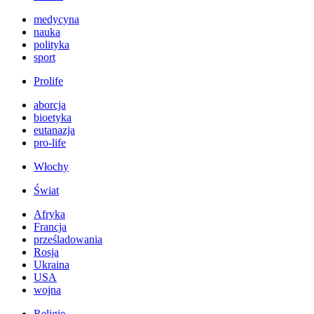
medycyna
nauka
polityka
sport
Prolife
aborcja
bioetyka
eutanazja
pro-life
Włochy
Świat
Afryka
Francja
prześladowania
Rosja
Ukraina
USA
wojna
Religie