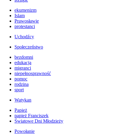
ekumenizm
Islam
Prawosławie
protestanci
Uchodźcy
Społeczeństwo
bezdomni
edukacja
migranci
niepełnosprawność
pomoc
rodzina
sport
Watykan
Papież
papież Franciszek
Światowe Dni Młodzieży
Powołanie