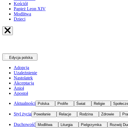
Kościół
Papież Leon XIV
Modlitwa
Dzieci
Edycja
polska
Adopcja
Uzależnienie
Nastolatek
Akceptacja
Anioł
Apostoł
Aktualności
Polska
Prolife
Świat
Religie
Społecz
Styl życia
Powołanie
Relacje
Rodzina
Zdrowie
Pr
Duchowość
Modlitwa
Liturgia
Pielgrzymka
Rozwój Du