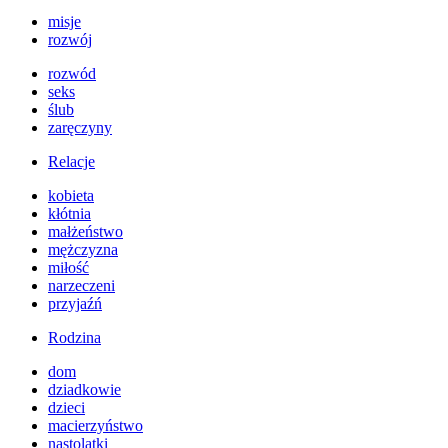
misje
rozwój
rozwód
seks
ślub
zaręczyny
Relacje
kobieta
kłótnia
małżeństwo
mężczyzna
miłość
narzeczeni
przyjaźń
Rodzina
dom
dziadkowie
dzieci
macierzyństwo
nastolatki