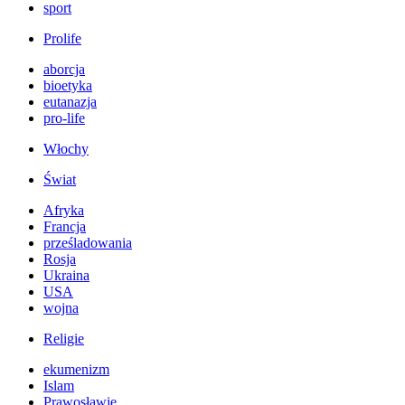
sport
Prolife
aborcja
bioetyka
eutanazja
pro-life
Włochy
Świat
Afryka
Francja
prześladowania
Rosja
Ukraina
USA
wojna
Religie
ekumenizm
Islam
Prawosławie