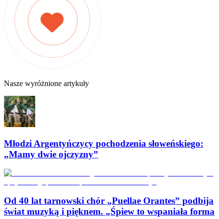
Nasze wyróżnione artykuły
Młodzi Argentyńczycy pochodzenia słoweńskiego:
„Mamy dwie ojczyzny”
Od 40 lat tarnowski chór „Puellae Orantes” podbija
świat muzyką i pięknem. „Śpiew to wspaniała forma