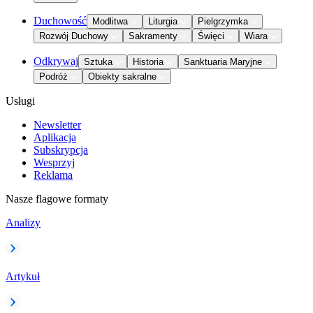
Duchowość
Modlitwa
Liturgia
Pielgrzymka
Rozwój Duchowy
Sakramenty
Święci
Wiara
Odkrywaj
Sztuka
Historia
Sanktuaria Maryjne
Podróż
Obiekty sakralne
Usługi
Newsletter
Aplikacja
Subskrypcja
Wesprzyj
Reklama
Nasze flagowe formaty
Analizy
Artykuł