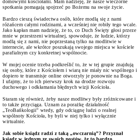
domowymi kościołami. Mam nadzieję, że nasze wieczorne
spotkania pomagają spojrzeć po Bożemu na swoje życie.
Bardzo cieszą świadectwa osób, które modlą się z nami
różańcem całymi rodzinami, a wcześniej nie robiły tego wcale.
Jako kapłan mam nadzieję, że to, co Duch Święty głosi przeze
mnie w przestrzeni wirtualnej, spowoduje, że ludzie, którzy
modlą się z nami, nie poprzestaną tylko na modlitwie w
internecie, ale wkrótce poszukają swojego miejsca w kościele
parafialnym czy konkretnej wspólnocie.
W mojej ocenie trzeba podkreślić to, że w tej grupie znajdują
się osoby, które z Kościołem i wiarą nie miały nic wspólnego i
dopiero te transmisje online otworzyły je ponownie na Boga.
I ufajmy, że to ich pierwszy krok na drodze rozwoju
duchowego i odkłamania błędnych wizji Kościoła.
Staram się również, żeby nasze modlitwy były zróżnicowane i
to także przyciąga. Uznam za porażkę działalność
„TeoBańkologii” wtedy, gdy odciągnę ludzi o realnej
wspólnoty Kościoła, by byli w niej tylko i wyłącznie
wirtualnie.
Jak sobie ksiądz radzi z taką „owczarnią”? Przyznał
ksiądz w jednym ze swoich postów, że to bardzo