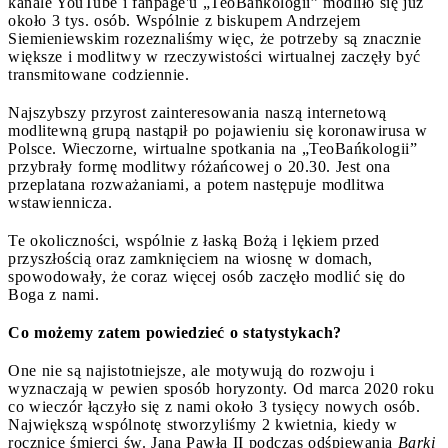
kanale YouTube i fanpage'u „TeoBańkologii” modliło się już
około 3 tys. osób. Wspólnie z biskupem Andrzejem
Siemieniewskim rozeznaliśmy więc, że potrzeby są znacznie
większe i modlitwy w rzeczywistości wirtualnej zaczęły być
transmitowane codziennie.
Najszybszy przyrost zainteresowania naszą internetową
modlitewną grupą nastąpił po pojawieniu się koronawirusa w
Polsce. Wieczorne, wirtualne spotkania na „TeoBańkologii”
przybrały formę modlitwy różańcowej o 20.30. Jest ona
przeplatana rozważaniami, a potem następuje modlitwa
wstawiennicza.
Te okoliczności, wspólnie z łaską Bożą i lękiem przed
przyszłością oraz zamknięciem na wiosnę w domach,
spowodowały, że coraz więcej osób zaczęło modlić się do
Boga z nami.
Co możemy zatem powiedzieć o statystykach?
One nie są najistotniejsze, ale motywują do rozwoju i
wyznaczają w pewien sposób horyzonty. Od marca 2020 roku
co wieczór łączyło się z nami około 3 tysięcy nowych osób.
Największą wspólnotę stworzyliśmy 2 kwietnia, kiedy w
rocznicę śmierci św. Jana Pawła II podczas odśpiewania
Barki