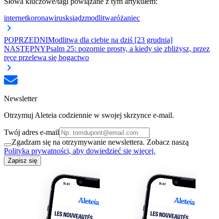
Słowa kluczowe/tagi powiązane z tym artykułem:
internet
koronawirus
ksiądz
modlitwa
różaniec
POPRZEDNI
Modlitwa dla ciebie na dziś [23 grudnia]
NASTĘPNY
Psalm 25: pozornie prosty, a kiedy się zbliżysz, przez
ręce przelewa się bogactwo
Newsletter
Otrzymuj Aleteia codziennie w swojej skrzynce e-mail.
Twój adres e-mail
Zgadzam się na otrzymywanie newslettera. Zobacz naszą
Polityka prywatności, aby dowiedzieć się więcej.
Zapisz się