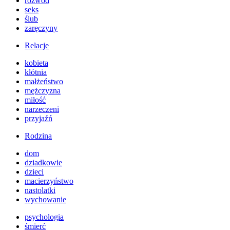
rozwód
seks
ślub
zaręczyny
Relacje
kobieta
kłótnia
małżeństwo
mężczyzna
miłość
narzeczeni
przyjaźń
Rodzina
dom
dziadkowie
dzieci
macierzyństwo
nastolatki
wychowanie
psychologia
śmierć