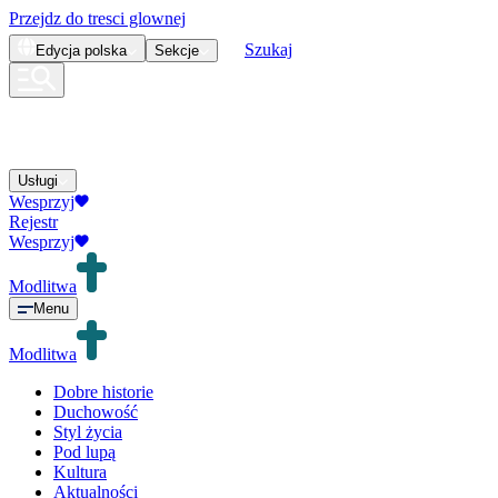
Przejdz do tresci glownej
Szukaj
Edycja
polska
Sekcje
Usługi
Wesprzyj
Rejestr
Wesprzyj
Modlitwa
Menu
Modlitwa
Dobre historie
Duchowość
Styl życia
Pod lupą
Kultura
Aktualności