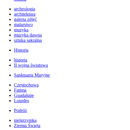
archeologia
architektura
galeria zdjęć
malarstwo
muzyka
muzyka dawna
sztuka sakralna
Historia
historia
II wojna światowa
Sanktuaria Maryjne
Częstochowa
Fatima
Guadalupe
Lourdes
Podróż
pielgrzymka
Ziemia Święta