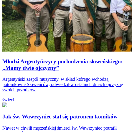
Młodzi Argentyńczycy pochodzenia słoweńskiego:
„Mamy dwie ojczyzny”
Argentyński zespół muzyczny, w skład którego wchodzą
potomkowie Słoweńców, odwiedził w ostatnich dniach ojczyznę
swoich przodków
święci
Jak św. Wawrzyniec stał się patronem komików
Nawet w chwili męczeńskiej śmierci św. Wawrzyniec potrafił