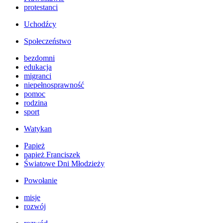
protestanci
Uchodźcy
Społeczeństwo
bezdomni
edukacja
migranci
niepełnosprawność
pomoc
rodzina
sport
Watykan
Papież
papież Franciszek
Światowe Dni Młodzieży
Powołanie
misje
rozwój