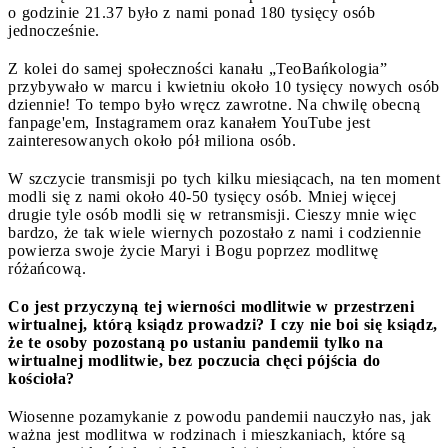
o godzinie 21.37 było z nami ponad 180 tysięcy osób
jednocześnie.
Z kolei do samej społeczności kanału „TeoBańkologia”
przybywało w marcu i kwietniu około 10 tysięcy nowych osób
dziennie! To tempo było wręcz zawrotne. Na chwilę obecną
fanpage'em, Instagramem oraz kanałem YouTube jest
zainteresowanych około pół miliona osób.
W szczycie transmisji po tych kilku miesiącach, na ten moment
modli się z nami około 40-50 tysięcy osób. Mniej więcej
drugie tyle osób modli się w retransmisji. Cieszy mnie więc
bardzo, że tak wiele wiernych pozostało z nami i codziennie
powierza swoje życie Maryi i Bogu poprzez modlitwę
różańcową.
Co jest przyczyną tej wierności modlitwie w przestrzeni
wirtualnej, którą ksiądz prowadzi? I czy nie boi się ksiądz,
że te osoby pozostaną po ustaniu pandemii tylko na
wirtualnej modlitwie, bez poczucia chęci pójścia do
kościoła?
Wiosenne pozamykanie z powodu pandemii nauczyło nas, jak
ważna jest modlitwa w rodzinach i mieszkaniach, które są