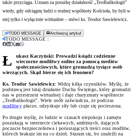
także przyciąga. Uznam za porażkę działalność „TeoBańkologii”
wtedy, gdy odciągnę ludzi o realnej wspólnoty Kościoła, by byli w
niej tylko i wyłącznie wirtualnie – mówi ks. Teodor Sawielewicz.
TODO MESSAGE
Archiwizuj artykuł
TODO MESSAGE
:
Ł
ukasz Kaczyński: Prowadzi ksiądz codzienne
wieczorne modlitwy online za pomocą mediów
społecznościowych, które gromadzą tysiące osób
wierzących. Skąd bierze się ich fenomen?
Ks. Teodor Sawielewicz
: Widzę kilka czynników. Myślę, że
podstawą jest tutaj działanie Ducha Świętego, który gromadzi
nas w przestrzeni wirtualnej i daje charyzmaty wspólnocie
„TeoBańkologii”. Wiele osób zaświadcza, że podczas
modlitwy
płacze, odzyskuje siły lub czuje się pocieszona.
Po drugie myślę, że ludzie w czasach niepokoju i zamętu
poszukują w internecie ciekawych, ambitnych, dających
poczucie bezpieczeństwa i poruszających treści oraz modlitw,
których brakuje im na co dzień. Staram się, by znaleźli na