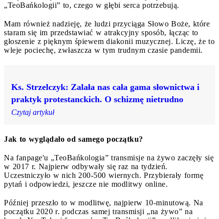
„TeoBańkologii” to, czego w głębi serca potrzebują.
Mam również nadzieję, że ludzi przyciąga Słowo Boże, które
staram się im przedstawiać w atrakcyjny sposób, łącząc to
głoszenie z pięknym śpiewem diakonii muzycznej. Liczę, że to
wleje pociechę, zwłaszcza w tym trudnym czasie pandemii.
Ks. Strzelczyk: Zalała nas cała gama słownictwa i
praktyk protestanckich. O schizmę nietrudno
Czytaj artykuł
Jak to wyglądało od samego początku?
Na fanpage'u „TeoBańkologia” transmisje na żywo zaczęły się
w 2017 r. Najpierw odbywały się raz na tydzień.
Uczestniczyło w nich 200-500 wiernych. Przybierały formę
pytań i odpowiedzi, jeszcze nie modlitwy online.
Później przeszło to w modlitwę, najpierw 10-minutową. Na
początku 2020 r. podczas samej transmisji „na żywo” na