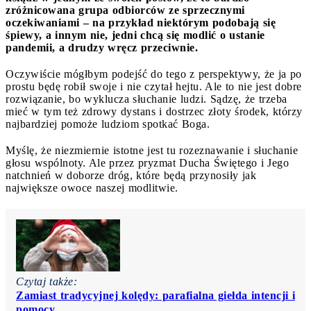
zróżnicowana grupa odbiorców ze sprzecznymi
oczekiwaniami – na przykład niektórym podobają się
śpiewy, a innym nie, jedni chcą się modlić o ustanie
pandemii, a drudzy wręcz przeciwnie.
Oczywiście mógłbym podejść do tego z perspektywy, że ja po
prostu będę robił swoje i nie czytał hejtu. Ale to nie jest dobre
rozwiązanie, bo wyklucza słuchanie ludzi. Sądzę, że trzeba
mieć w tym też zdrowy dystans i dostrzec złoty środek, którzy
najbardziej pomoże ludziom spotkać Boga.
Myślę, że niezmiernie istotne jest tu rozeznawanie i słuchanie
głosu wspólnoty. Ale przez pryzmat Ducha Świętego i Jego
natchnień w doborze dróg, które będą przynosiły jak
największe owoce naszej modlitwie.
Czytaj także:
Zamiast tradycyjnej kolędy: parafialna giełda intencji i
pomocy