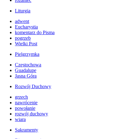
różaniec
Liturgia
adwent
Eucharystia
komentarz do Pisma
pogrzeb
Wielki Post
Pielgrzymka
Częstochowa
Guadalupe
Jasna Góra
Rozwój Duchowy
grzech
nawrócenie
powołanie
rozwój duchowy
wiara
Sakramenty