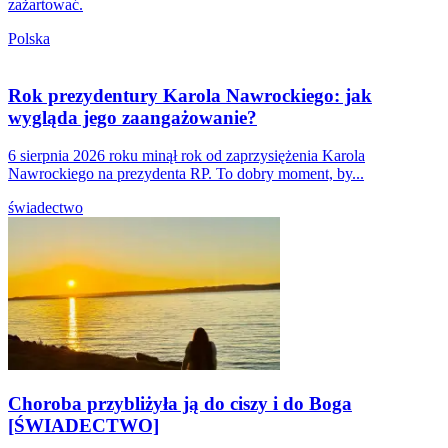
zażartować.
Polska
Rok prezydentury Karola Nawrockiego: jak
wygląda jego zaangażowanie?
6 sierpnia 2026 roku minął rok od zaprzysiężenia Karola
Nawrockiego na prezydenta RP. To dobry moment, by...
świadectwo
Choroba przybliżyła ją do ciszy i do Boga
[ŚWIADECTWO]