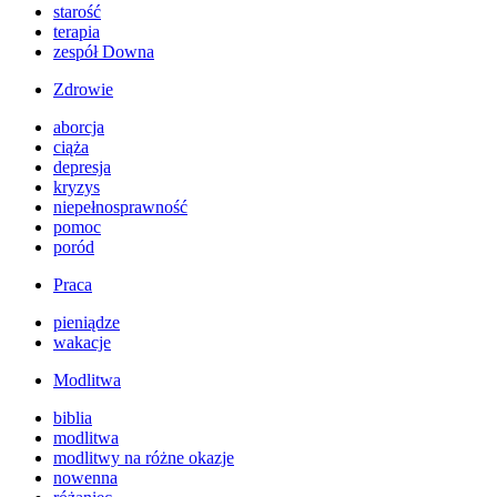
starość
terapia
zespół Downa
Zdrowie
aborcja
ciąża
depresja
kryzys
niepełnosprawność
pomoc
poród
Praca
pieniądze
wakacje
Modlitwa
biblia
modlitwa
modlitwy na różne okazje
nowenna