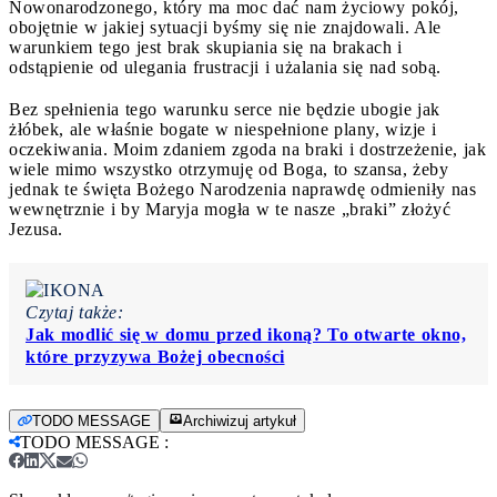
Nowonarodzonego, który ma moc dać nam życiowy pokój,
obojętnie w jakiej sytuacji byśmy się nie znajdowali. Ale
warunkiem tego jest brak skupiania się na brakach i
odstąpienie od ulegania frustracji i użalania się nad sobą.
Bez spełnienia tego warunku serce nie będzie ubogie jak
żłóbek, ale właśnie bogate w niespełnione plany, wizje i
oczekiwania. Moim zdaniem zgoda na braki i dostrzeżenie, jak
wiele mimo wszystko otrzymuję od Boga, to szansa, żeby
jednak te święta Bożego Narodzenia naprawdę odmieniły nas
wewnętrznie i by Maryja mogła w te nasze „braki” złożyć
Jezusa.
Czytaj także:
Jak modlić się w domu przed ikoną? To otwarte okno,
które przyzywa Bożej obecności
TODO MESSAGE
Archiwizuj artykuł
TODO MESSAGE
: