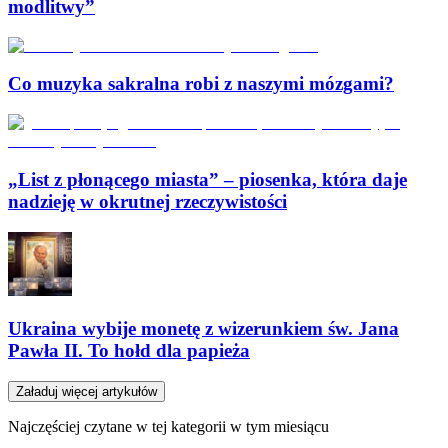
modlitwy”
Co muzyka sakralna robi z naszymi mózgami?
„List z płonącego miasta” – piosenka, która daje
nadzieję w okrutnej rzeczywistości
Ukraina wybije monetę z wizerunkiem św. Jana
Pawła II. To hołd dla papieża
Załaduj więcej artykułów
Najczęściej czytane w tej kategorii w tym miesiącu