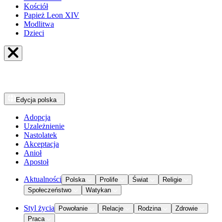
Kościół
Papież Leon XIV
Modlitwa
Dzieci
Edycja
polska
Adopcja
Uzależnienie
Nastolatek
Akceptacja
Anioł
Apostoł
Aktualności
Polska
Prolife
Świat
Religie
Społeczeństwo
Watykan
Styl życia
Powołanie
Relacje
Rodzina
Zdrowie
Praca