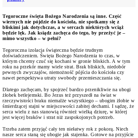
Tegoroczne święta Bożego Narodzenia są inne. Część
wiernych nie pójdzie do kościoła, nie spotkamy się z
bliskimi jak dotychczas, a w sercach niektórych wciąż
będzie lęk. Jak ksiądz zachęca do tego, by przeżyć je –
mimo wszystko – w pełni?
Tegoroczna izolacja świąteczna będzie trudnym
doświadczeniem. Święta Bożego Narodzenia to czas, w
którym chcemy czuć się kochani w gronie bliskich. A w tym
roku na przekór mamy wiele strat. Brak bliskich, niedobór
pewnych zwyczajów, niemożność pójścia do kościoła czy
nawet perspektywa utraty swobody przemieszczania się.
Dlatego zachęcam, by spojrzeć bardzo przenikliwie na ubogi
żłobek betlejemski. Bo Jezus też przyszedł na świat w
rzeczywistości braku niemalże wszystkiego – ubogim żłobie w
śmierdzącej stajni w miejscowości zabitej dechami. I sądzę, że
serca wielu z nas stanowią również wielką dziurę, w której
jest więcej braków i strat niż zaspokojonych potrzeb.
Trzeba zatem przyjąć cały ten niełatwy rok z pokorą. Niech
nasze serca staną się ubogie jak stajenka. Gotowe na przyjście