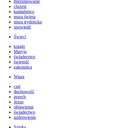
Bierzmowanie
chrzest
kapłaństwo
msza święta
msza trydencka
spowiedź
Święci
ksiądz
Maryja
świadectwo
świętość
zakonnica
Wiara
cud
duchowość
grzech
Jezus
objawienia
świadectwo
uzdrowienie
Sztuka