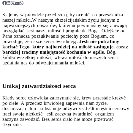
Stajemy w prawdzie przed sobą, by ocenić, co przeszkadza
naszej miłości.
W naszym chrześcijańskim życiu jednym z
najważniejszych obszarów, któremu powinniśmy się z uwagą
przyglądać, jest nasza miłość i pragnienie Boga. Odejście od
Pana oznacza poszukiwanie pociechy poza Bogiem, co
powoduje, że nasze serca twardnieją.
Jeśli nie potrafimy
kochać Tego, który najbardziej na miłość zasługuje, coraz
bardziej tracimy umiejętność kochania w ogóle
. Bóg,
źródło wszelkiej miłości, wlewa miłość do naszych serc i
uzdatnia nas do odwzajemniania miłości.
Unikaj zatwardziałości serca
Kiedy serce człowieka zatrzymuje się, krew przestaje krążyć
po ciele. A przecież krwiobieg zapewnia nam życie,
dostarczając tlen i substancje odżywcze. Jeśli mięsień sercowy
traci swoją giętkość, jeśli zaczyna twardnieć, organizm
zaczyna zawodzić. Bez serca ciało nie może przetrwać
fizycznie.