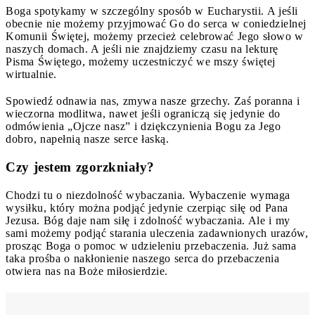
Boga spotykamy w szczególny sposób w Eucharystii. A jeśli
obecnie nie możemy przyjmować Go do serca w coniedzielnej
Komunii Świętej, możemy przecież celebrować Jego słowo w
naszych domach. A jeśli nie znajdziemy czasu na lekturę
Pisma Świętego, możemy uczestniczyć we mszy świętej
wirtualnie.
Spowiedź odnawia nas, zmywa nasze grzechy. Zaś poranna i
wieczorna modlitwa, nawet jeśli ograniczą się jedynie do
odmówienia „Ojcze nasz” i dziękczynienia Bogu za Jego
dobro, napełnią nasze serce łaską.
Czy jestem zgorzkniały?
Chodzi tu o niezdolność wybaczania. Wybaczenie wymaga
wysiłku, który można podjąć jedynie czerpiąc siłę od Pana
Jezusa. Bóg daje nam siłę i zdolność wybaczania. Ale i my
sami możemy podjąć starania uleczenia zadawnionych urazów,
prosząc Boga o pomoc w udzieleniu przebaczenia. Już sama
taka prośba o nakłonienie naszego serca do przebaczenia
otwiera nas na Boże miłosierdzie.