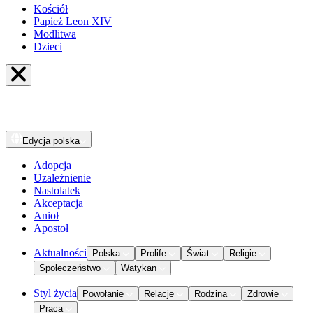
Kościół
Papież Leon XIV
Modlitwa
Dzieci
Edycja
polska
Adopcja
Uzależnienie
Nastolatek
Akceptacja
Anioł
Apostoł
Aktualności
Polska
Prolife
Świat
Religie
Społeczeństwo
Watykan
Styl życia
Powołanie
Relacje
Rodzina
Zdrowie
Praca