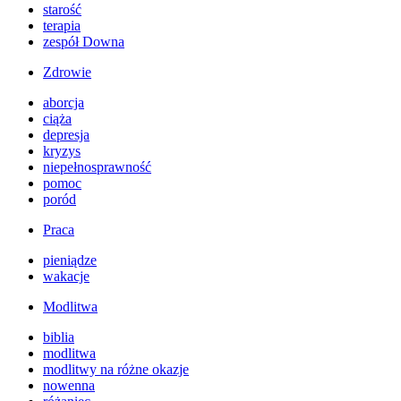
starość
terapia
zespół Downa
Zdrowie
aborcja
ciąża
depresja
kryzys
niepełnosprawność
pomoc
poród
Praca
pieniądze
wakacje
Modlitwa
biblia
modlitwa
modlitwy na różne okazje
nowenna