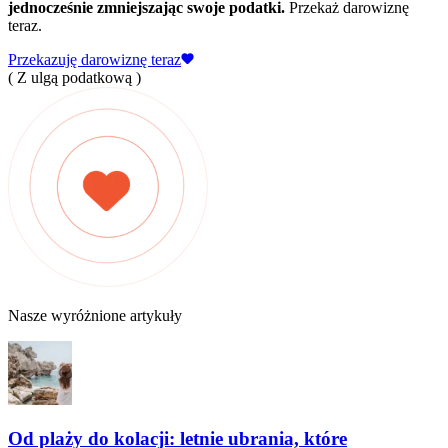
jednocześnie zmniejszając swoje podatki.
Przekaż darowiznę
teraz.
Przekazuję darowiznę teraz
( Z ulgą podatkową )
Nasze wyróżnione artykuły
Od plaży do kolacji: letnie ubrania, które