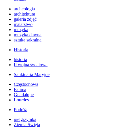
archeologia
architektura
galeria zdjęć
malarstwo
muzyka
muzyka dawna
sztuka sakralna
Historia
historia
II wojna światowa
Sanktuaria Maryjne
Częstochowa
Fatima
Guadalupe
Lourdes
Podróż
pielgrzymka
Ziemia Święta