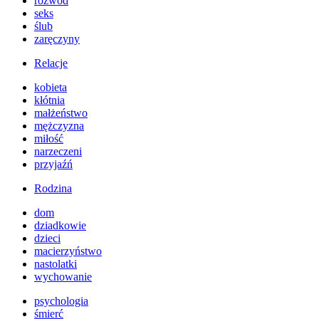
rozwód
seks
ślub
zaręczyny
Relacje
kobieta
kłótnia
małżeństwo
mężczyzna
miłość
narzeczeni
przyjaźń
Rodzina
dom
dziadkowie
dzieci
macierzyństwo
nastolatki
wychowanie
psychologia
śmierć