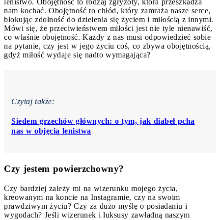
lenistwo. Obojętność to rodzaj zgryzoty, która przeszkadza
nam kochać. Obojętność to chłód, który zamraża nasze serce,
blokując zdolność do dzielenia się życiem i miłością z innymi.
Mówi się, że przeciwieństwem miłości jest nie tyle nienawiść,
co właśnie obojętność. Każdy z nas musi odpowiedzieć sobie
na pytanie, czy jest w jego życiu coś, co zbywa obojętnością,
gdyż miłość wydaje się nadto wymagająca?
Czytaj także:
Siedem grzechów głównych: o tym, jak diabeł pcha
nas w objęcia lenistwa
Czy jestem powierzchowny?
Czy bardziej zależy mi na wizerunku mojego życia,
kreowanym na koncie na Instagramie, czy na swoim
prawdziwym życiu? Czy za dużo myślę o posiadaniu i
wygodach? Jeśli wizerunek i luksusy zawładną naszym