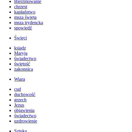
Bierzmowanie
chrzest
kapłaństwo
msza święta
msza trydencka
spowiedź
Święci
ksiądz
Maryja
świadectwo
świętość
zakonnica
Wiara
cud
duchowość
grzech
Jezus
objawienia
świadectwo
uzdrowienie
Sztuka