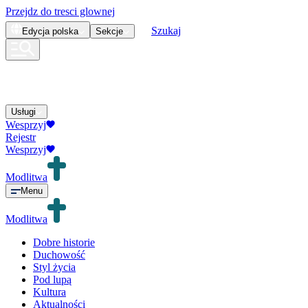
Przejdz do tresci glownej
Szukaj
Edycja
polska
Sekcje
Usługi
Wesprzyj
Rejestr
Wesprzyj
Modlitwa
Menu
Modlitwa
Dobre historie
Duchowość
Styl życia
Pod lupą
Kultura
Aktualności