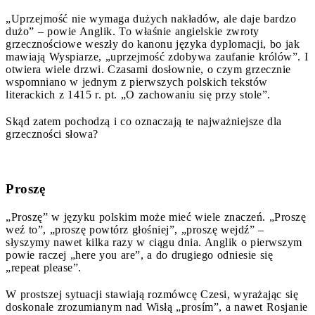
„Uprzejmość nie wymaga dużych nakładów, ale daje bardzo
dużo” – powie Anglik. To właśnie angielskie zwroty
grzecznościowe weszły do kanonu języka dyplomacji, bo jak
mawiają Wyspiarze, „uprzejmość zdobywa zaufanie królów”. I
otwiera wiele drzwi. Czasami dosłownie, o czym grzecznie
wspomniano w jednym z pierwszych polskich tekstów
literackich z 1415 r. pt. „O zachowaniu się przy stole”.
Skąd zatem pochodzą i co oznaczają te najważniejsze dla
grzeczności słowa?
Proszę
„Proszę” w języku polskim może mieć wiele znaczeń. „Proszę
weź to”, „proszę powtórz głośniej”, „proszę wejdź” –
słyszymy nawet kilka razy w ciągu dnia. Anglik o pierwszym
powie raczej „here you are”, a do drugiego odniesie się
„repeat please”.
W prostszej sytuacji stawiają rozmówcę Czesi, wyrażając się
doskonale zrozumianym nad Wisłą „prosím”, a nawet Rosjanie