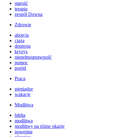
starość
terapia
zespół Downa
Zdrowie
aborcja
ciąża
depresja
kryzys
niepełnosprawność
pomoc
poród
Praca
pieniądze
wakacje
Modlitwa
biblia
modlitwa
modlitwy na różne okazje
nowenna