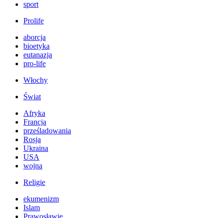
sport
Prolife
aborcja
bioetyka
eutanazja
pro-life
Włochy
Świat
Afryka
Francja
prześladowania
Rosja
Ukraina
USA
wojna
Religie
ekumenizm
Islam
Prawosławie