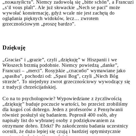
„пожалуйста”. Niemcy zadowolą się „bitte schön”, a Francuzi
„s’il vous plaît”. Ale już słowackie „Nech se paci” może
wywołać konsternację, gdyż wcale nie jest zachętą do
oglądania pięknych widoków, lecz… zwrotem
grzecznościowym „proszę bardzo”.
Dziękuję
„Gracias” i „grazie”, czyli „dziękuję” w Hiszpanii i we
Włoszech brzmią podobnie. Niemcy powiedzą „danke”,
Francuzi – „merci”. Rosyjskie „спасибо” wymawiane jako
„spasiba”, pochodzi od: „Spasi Bog”, czyli „Niech Bóg
strzeże”. To niejedyny zwrot grzecznościowy wywodzący się
z tradycji chrześcijańskiej.
Co na to psychologowie? Wypowiedziane z życzliwością
„dziękuję” buduje poczucie wartości, bo przecież zrobiliśmy
dla kogoś coś dobrego. Jeden z profesorów z Pensylwanii
również posłużył się badaniem. Poprosił 400 osób, aby
napisały list do wybranej osoby z podziękowaniem za
otrzymane dobro. Efekt? Po zakończeniu badania uczestnicy
ocenili, że dużo lepiej się czują i bardziej optymistycznie