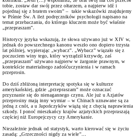
konfliktu. „Jeśli (…) wspomnisz, że brat twój ma coś przeciw
tobie, zostaw dar swój przez ołtarzem, a najpierw idź i
pojednaj się z bratem swoim” – takie wskazówki znajdujemy
w Piśmie Św. A ileż podręczników psychologii napisano na
temat przebaczania, do którego kluczem może być właśnie
„przepraszam”.
Historycy języka wskazują, że słowa używano już w XIV w,
jednak do powszechnego kanonu weszło ono dopiero trzysta
lat później, wypierając „wybacz”. „Wybacz” wiązało się z
poczuciem winy tego, który wyrządził krzywdę, zaś
„przepraszam” używano najpierw w żargonie prawnym, w
kontekście materialnego zadośćuczynienia i w ramach
przeprosin.
Do dziś zbliżoną interpretację spotyka się w kulturze
amerykańskiej, gdzie „przepraszam” może oznaczać
przyznanie się do nienagannego czynu. Ale już u Azjatów
przeprosiny mają inny wymiar – w Chinach uznawane są za
jedną z cnót, a u Japończyków wiążą się z chęcią naprawienia
szkody. I ponoć mieszkańcy krajów azjatyckich przepraszają
częściej niż Europejczycy czy Amerykanie.
Niezależnie jednak od statystyk, warto kierować się w życiu
zasadą: „Grzeczności nigdy za wiele”…