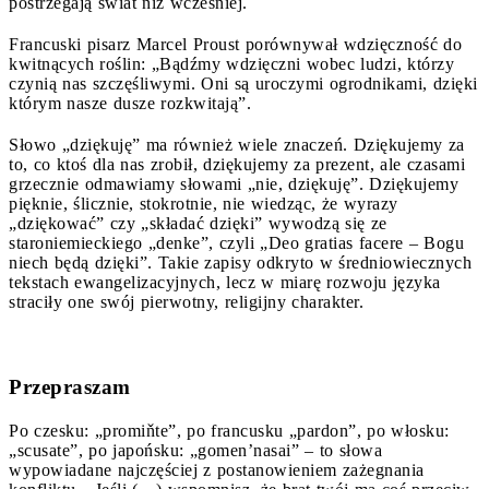
postrzegają świat niż wcześniej.
Francuski pisarz Marcel Proust porównywał wdzięczność do
kwitnących roślin: „Bądźmy wdzięczni wobec ludzi, którzy
czynią nas szczęśliwymi. Oni są uroczymi ogrodnikami, dzięki
którym nasze dusze rozkwitają”.
Słowo „dziękuję” ma również wiele znaczeń. Dziękujemy za
to, co ktoś dla nas zrobił, dziękujemy za prezent, ale czasami
grzecznie odmawiamy słowami „nie, dziękuję”. Dziękujemy
pięknie, ślicznie, stokrotnie, nie wiedząc, że wyrazy
„dziękować” czy „składać dzięki” wywodzą się ze
staroniemieckiego „denke”, czyli „Deo gratias facere – Bogu
niech będą dzięki”. Takie zapisy odkryto w średniowiecznych
tekstach ewangelizacyjnych, lecz w miarę rozwoju języka
straciły one swój pierwotny, religijny charakter.
Przepraszam
Po czesku: „promiňte”, po francusku „pardon”, po włosku:
„scusate”, po japońsku: „gomen’nasai” – to słowa
wypowiadane najczęściej z postanowieniem zażegnania