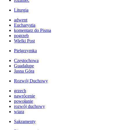
różaniec
Liturgia
adwent
Eucharystia
komentarz do Pisma
pogrzeb
Wielki Post
Pielgrzymka
Częstochowa
Guadalupe
Jasna Góra
Rozwój Duchowy
grzech
nawrócenie
powołanie
rozwój duchowy
wiara
Sakramenty