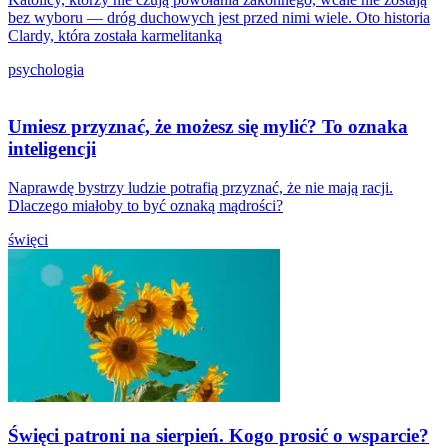
bez wyboru — dróg duchowych jest przed nimi wiele. Oto historia
Clardy, która została karmelitanką
psychologia
Umiesz przyznać, że możesz się mylić? To oznaka
inteligencji
Naprawdę bystrzy ludzie potrafią przyznać, że nie mają racji.
Dlaczego miałoby to być oznaką mądrości?
święci
Święci patroni na sierpień. Kogo prosić o wsparcie?