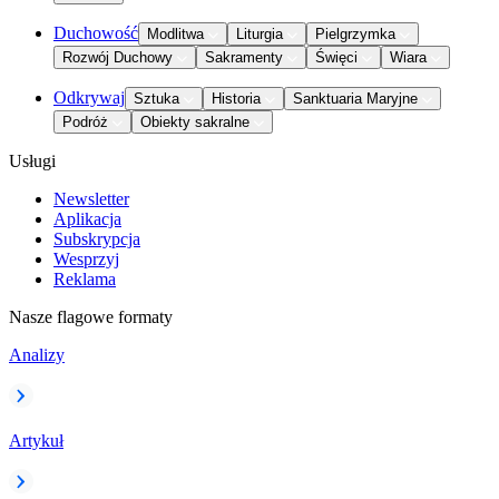
Duchowość
Modlitwa
Liturgia
Pielgrzymka
Rozwój Duchowy
Sakramenty
Święci
Wiara
Odkrywaj
Sztuka
Historia
Sanktuaria Maryjne
Podróż
Obiekty sakralne
Usługi
Newsletter
Aplikacja
Subskrypcja
Wesprzyj
Reklama
Nasze flagowe formaty
Analizy
Artykuł