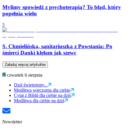
Mylimy spowiedź z psychoterapią? To błąd, który
popełnia wielu
5
S. Chmielińska, sanitariuszka z Powstania: Po
śmierci Danki klęłam jak szewc
Załaduj więcej artykułów
czwartek 6 sierpnia
Dziś świętujemy...
Modlitwa wieczorna dla ciebie
Cytat z Biblii dla ciebie na dziś
Modlitwa dla ciebie na dziś
Newsletter