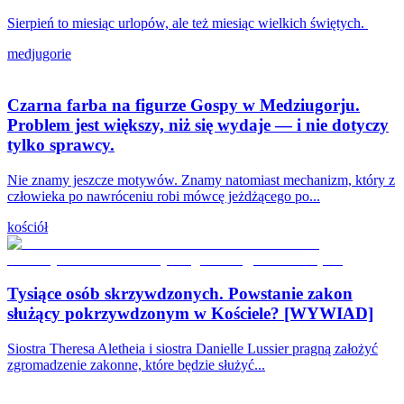
Sierpień to miesiąc urlopów, ale też miesiąc wielkich świętych.
medjugorie
Czarna farba na figurze Gospy w Medziugorju.
Problem jest większy, niż się wydaje — i nie dotyczy
tylko sprawcy.
Nie znamy jeszcze motywów. Znamy natomiast mechanizm, który z
człowieka po nawróceniu robi mówcę jeżdżącego po...
kościół
Tysiące osób skrzywdzonych. Powstanie zakon
służący pokrzywdzonym w Kościele? [WYWIAD]
Siostra Theresa Aletheia i siostra Danielle Lussier pragną założyć
zgromadzenie zakonne, które będzie służyć...