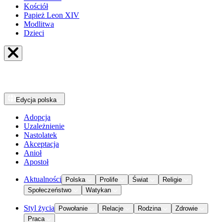
Kościół
Papież Leon XIV
Modlitwa
Dzieci
Edycja
polska
Adopcja
Uzależnienie
Nastolatek
Akceptacja
Anioł
Apostoł
Aktualności
Polska
Prolife
Świat
Religie
Społeczeństwo
Watykan
Styl życia
Powołanie
Relacje
Rodzina
Zdrowie
Praca