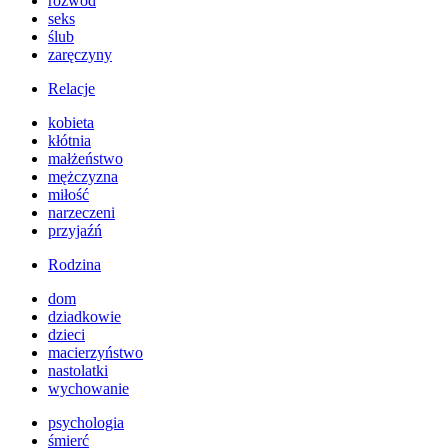
rozwód
seks
ślub
zaręczyny
Relacje
kobieta
kłótnia
małżeństwo
mężczyzna
miłość
narzeczeni
przyjaźń
Rodzina
dom
dziadkowie
dzieci
macierzyństwo
nastolatki
wychowanie
psychologia
śmierć