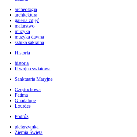
archeologia
architektura
galeria zdjęć
malarstwo
muzyka
muzyka dawna
sztuka sakralna
Historia
historia
II wojna światowa
Sanktuaria Maryjne
Częstochowa
Fatima
Guadalupe
Lourdes
Podróż
pielgrzymka
Ziemia Święta