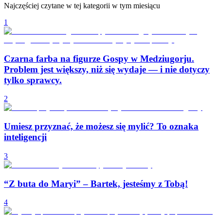
Najczęściej czytane w tej kategorii w tym miesiącu
1
Czarna farba na figurze Gospy w Medziugorju.
Problem jest większy, niż się wydaje — i nie dotyczy
tylko sprawcy.
2
Umiesz przyznać, że możesz się mylić? To oznaka
inteligencji
3
“Z buta do Maryi” – Bartek, jesteśmy z Tobą!
4