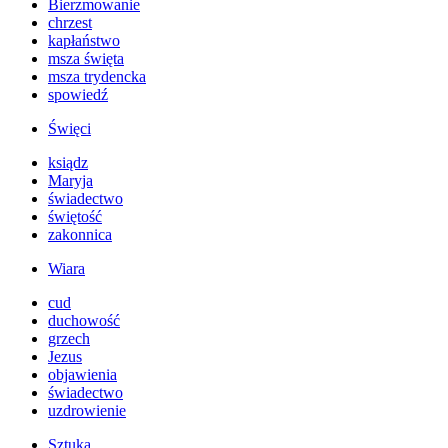
Bierzmowanie
chrzest
kapłaństwo
msza święta
msza trydencka
spowiedź
Święci
ksiądz
Maryja
świadectwo
świętość
zakonnica
Wiara
cud
duchowość
grzech
Jezus
objawienia
świadectwo
uzdrowienie
Sztuka