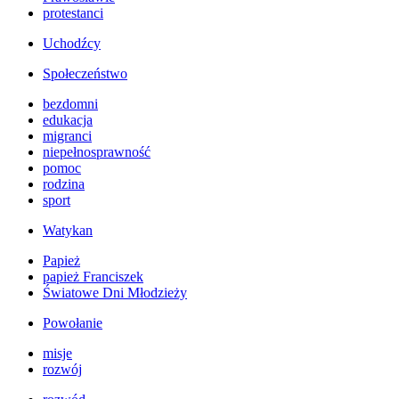
protestanci
Uchodźcy
Społeczeństwo
bezdomni
edukacja
migranci
niepełnosprawność
pomoc
rodzina
sport
Watykan
Papież
papież Franciszek
Światowe Dni Młodzieży
Powołanie
misje
rozwój