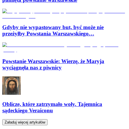
Gdyby nie wypastowany but, być może nie
przeżyłby Powstania Warszawskiego…
Powstanie Warszawskie: Wierzę, że Maryja
wyciągnęła nas z piwnicy
Oblicze, które zatrzymało woły. Tajemnica
sądeckiego Veraiconu
Załaduj więcej artykułów