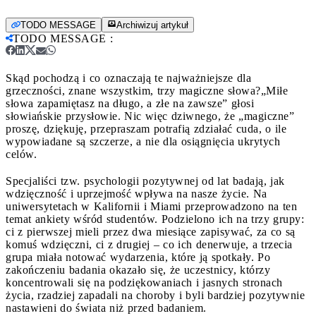
TODO MESSAGE
Archiwizuj artykuł
TODO MESSAGE
:
Skąd pochodzą i co oznaczają te najważniejsze dla
grzeczności, znane wszystkim, trzy magiczne słowa?
„Miłe
słowa zapamiętasz na długo, a złe na zawsze” głosi
słowiańskie przysłowie. Nic więc dziwnego, że „magiczne”
proszę, dziękuję, przepraszam potrafią zdziałać cuda, o ile
wypowiadane są szczerze, a nie dla osiągnięcia ukrytych
celów.
Specjaliści tzw. psychologii pozytywnej od lat badają, jak
wdzięczność i uprzejmość wpływa na nasze życie. Na
uniwersytetach w Kalifornii i Miami przeprowadzono na ten
temat ankiety wśród studentów. Podzielono ich na trzy grupy:
ci z pierwszej mieli przez dwa miesiące zapisywać, za co są
komuś wdzięczni, ci z drugiej – co ich denerwuje, a trzecia
grupa miała notować wydarzenia, które ją spotkały. Po
zakończeniu badania okazało się, że uczestnicy, którzy
koncentrowali się na podziękowaniach i jasnych stronach
życia, rzadziej zapadali na choroby i byli bardziej pozytywnie
nastawieni do świata niż przed badaniem.