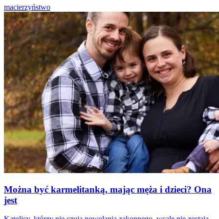
macierzyństwo
Można być karmelitanką, mając męża i dzieci? Ona
jest
Katolicy, którzy nie czują powołania zakonnego, wcale nie zostają