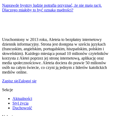
Naprawdę bystrzy ludzie potrafią przyznać, że nie mają racji.
Dlaczego miałoby to być oznaką mądrości?
Uruchomiony w 2013 roku, Aleteia to bezpłatny internetowy
dziennik informacyjny. Strona jest dostępna w sześciu językach
(francuskim, angielskim, portugalskim, hiszpańskim, polskim i
słoweńskim). Każdego miesiąca ponad 10 milionów czytelników
korzysta z Aletei poprzez jej stronę internetową, aplikację oraz
media społecznościowe. Aleteia dociera do prawie 50 milionów
osób na całym świecie, co czyni ją jednym z liderów katolickich
mediów online.
Zapisz się
Zaloguj się
Sekcje
Aktualności
Styl życia
Duchowość