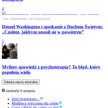
4
Denzel Washington i spotkanie z Duchem Świętym:
„Czułem, jakbym unosił się w powietrzu”
5
Mylimy spowiedź z psychoterapią? To błąd, który
popełnia wielu
Załaduj więcej artykułów
niedziela 9 sierpnia
Dziś świętujemy...
Modlitwa wieczorna dla ciebie
Cytat z Biblii dla ciebie na dziś