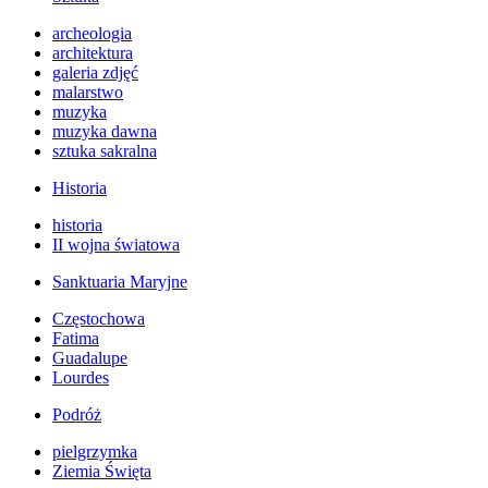
archeologia
architektura
galeria zdjęć
malarstwo
muzyka
muzyka dawna
sztuka sakralna
Historia
historia
II wojna światowa
Sanktuaria Maryjne
Częstochowa
Fatima
Guadalupe
Lourdes
Podróż
pielgrzymka
Ziemia Święta