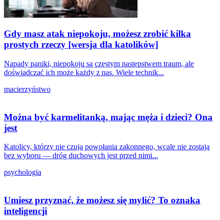
Gdy masz atak niepokoju, możesz zrobić kilka
prostych rzeczy [wersja dla katolików]
Napady paniki, niepokoju są częstym następstwem traum, ale
doświadczać ich może każdy z nas. Wiele technik...
macierzyństwo
Można być karmelitanką, mając męża i dzieci? Ona
jest
Katolicy, którzy nie czują powołania zakonnego, wcale nie zostają
bez wyboru — dróg duchowych jest przed nimi...
psychologia
Umiesz przyznać, że możesz się mylić? To oznaka
inteligencji