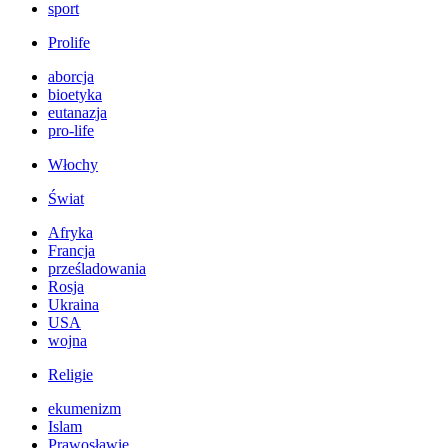
sport
Prolife
aborcja
bioetyka
eutanazja
pro-life
Włochy
Świat
Afryka
Francja
prześladowania
Rosja
Ukraina
USA
wojna
Religie
ekumenizm
Islam
Prawosławie