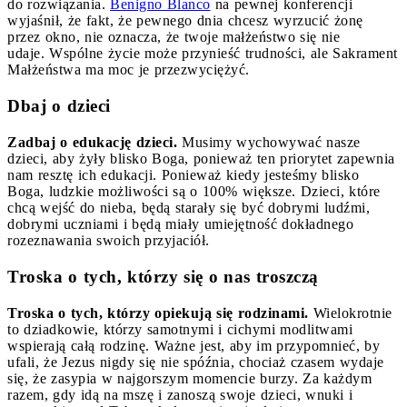
do rozwiązania.
Benigno Blanco
na pewnej konferencji
wyjaśnił, że fakt, że pewnego dnia chcesz wyrzucić żonę
przez okno, nie oznacza, że ​​twoje małżeństwo się nie
udaje. Wspólne życie może przynieść trudności, ale Sakrament
Małżeństwa ma moc je przezwyciężyć.
Dbaj o dzieci
Zadbaj o edukację dzieci.
Musimy wychowywać nasze
dzieci, aby żyły blisko Boga, ponieważ ten priorytet zapewnia
nam resztę ich edukacji. Ponieważ kiedy jesteśmy blisko
Boga, ludzkie możliwości są o 100% większe. Dzieci, które
chcą wejść do nieba, będą starały się być dobrymi ludźmi,
dobrymi uczniami i będą miały umiejętność dokładnego
rozeznawania swoich przyjaciół.
Troska o tych, którzy się o nas troszczą
Troska o tych, którzy opiekują się rodzinami.
Wielokrotnie
to dziadkowie, którzy samotnymi i cichymi modlitwami
wspierają całą rodzinę. Ważne jest, aby im przypomnieć, by
ufali, że Jezus nigdy się nie spóźnia, chociaż czasem wydaje
się, że zasypia w najgorszym momencie burzy. Za każdym
razem, gdy idą na mszę i zanoszą swoje dzieci, wnuki i