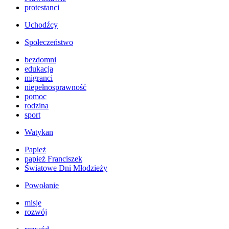
protestanci
Uchodźcy
Społeczeństwo
bezdomni
edukacja
migranci
niepełnosprawność
pomoc
rodzina
sport
Watykan
Papież
papież Franciszek
Światowe Dni Młodzieży
Powołanie
misje
rozwój