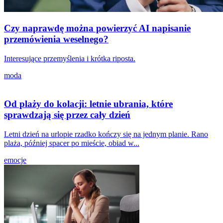
Czy naprawdę można powierzyć AI napisanie
przemówienia weselnego?
Interesujące przemyślenia i krótka riposta.
moda
Od plaży do kolacji: letnie ubrania, które
sprawdzają się przez cały dzień
Letni dzień na urlopie rzadko kończy się na jednym planie. Rano
plaża, później spacer po mieście, obiad w...
emocje