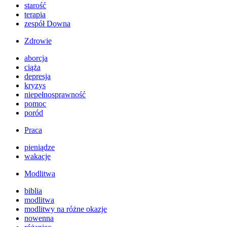
starość
terapia
zespół Downa
Zdrowie
aborcja
ciąża
depresja
kryzys
niepełnosprawność
pomoc
poród
Praca
pieniądze
wakacje
Modlitwa
biblia
modlitwa
modlitwy na różne okazje
nowenna