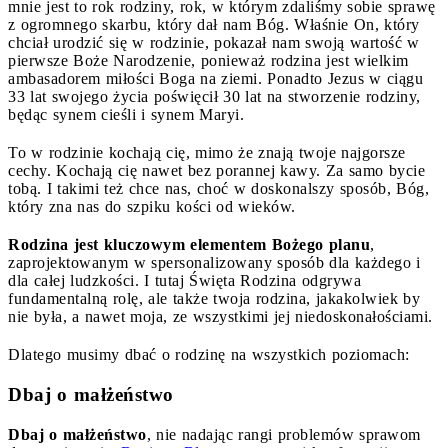
mnie jest to rok rodziny, rok, w którym zdaliśmy sobie sprawę
z ogromnego skarbu, który dał nam Bóg. Właśnie On, który
chciał urodzić się w rodzinie, pokazał nam swoją wartość w
pierwsze Boże Narodzenie, ponieważ rodzina jest wielkim
ambasadorem miłości Boga na ziemi. Ponadto Jezus w ciągu
33 lat swojego życia poświęcił 30 lat na stworzenie rodziny,
będąc synem cieśli i synem Maryi.
To w rodzinie kochają cię, mimo że znają twoje najgorsze
cechy. Kochają cię nawet bez porannej kawy. Za samo bycie
tobą. I takimi też chce nas, choć w doskonalszy sposób, Bóg,
który zna nas do szpiku kości od wieków.
Rodzina jest kluczowym elementem Bożego planu
,
zaprojektowanym w spersonalizowany sposób dla każdego i
dla całej ludzkości. I tutaj Święta Rodzina odgrywa
fundamentalną rolę, ale także twoja rodzina, jakakolwiek by
nie była, a nawet moja, ze wszystkimi jej niedoskonałościami.
Dlatego musimy dbać o rodzinę na wszystkich poziomach:
Dbaj o małżeństwo
Dbaj o małżeństwo
, nie nadając rangi problemów sprawom