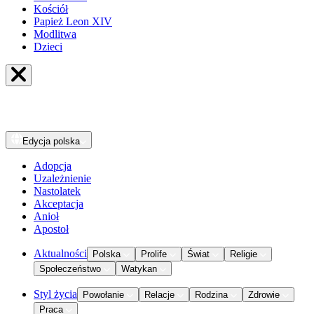
Kościół
Papież Leon XIV
Modlitwa
Dzieci
Edycja
polska
Adopcja
Uzależnienie
Nastolatek
Akceptacja
Anioł
Apostoł
Aktualności
Polska
Prolife
Świat
Religie
Społeczeństwo
Watykan
Styl życia
Powołanie
Relacje
Rodzina
Zdrowie
Praca