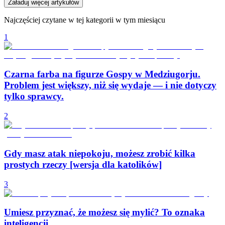
Załaduj więcej artykułów
Najczęściej czytane w tej kategorii w tym miesiącu
1
Czarna farba na figurze Gospy w Medziugorju.
Problem jest większy, niż się wydaje — i nie dotyczy
tylko sprawcy.
2
Gdy masz atak niepokoju, możesz zrobić kilka
prostych rzeczy [wersja dla katolików]
3
Umiesz przyznać, że możesz się mylić? To oznaka
inteligencji