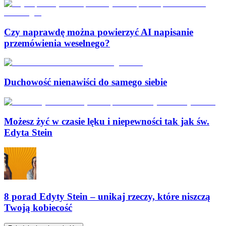
Czy naprawdę można powierzyć AI napisanie
przemówienia weselnego?
Duchowość nienawiści do samego siebie
Możesz żyć w czasie lęku i niepewności tak jak św.
Edyta Stein
8 porad Edyty Stein – unikaj rzeczy, które niszczą
Twoją kobiecość