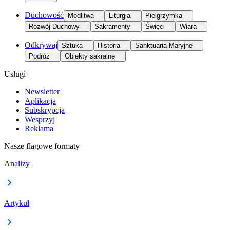
Duchowość
Modlitwa
Liturgia
Pielgrzymka
Rozwój Duchowy
Sakramenty
Święci
Wiara
Odkrywaj
Sztuka
Historia
Sanktuaria Maryjne
Podróż
Obiekty sakralne
Usługi
Newsletter
Aplikacja
Subskrypcja
Wesprzyj
Reklama
Nasze flagowe formaty
Analizy
Artykuł