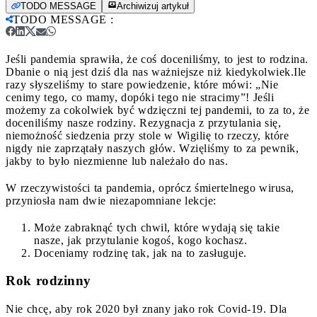
TODO MESSAGE
Archiwizuj artykuł
TODO MESSAGE
:
Jeśli pandemia sprawiła, że coś doceniliśmy, to jest to rodzina.
Dbanie o nią jest dziś dla nas ważniejsze niż kiedykolwiek.
Ile
razy słyszeliśmy to stare powiedzenie, które mówi: „Nie
cenimy tego, co mamy, dopóki tego nie stracimy”! Jeśli
możemy za cokolwiek być wdzięczni tej pandemii, to za to, że
doceniliśmy nasze rodziny. Rezygnacja z przytulania się,
niemożność siedzenia przy stole w Wigilię to rzeczy, które
nigdy nie zaprzątały naszych głów. Wzięliśmy to za pewnik,
jakby to było niezmienne lub należało do nas.
W rzeczywistości ta pandemia, oprócz śmiertelnego wirusa,
przyniosła nam dwie niezapomniane lekcje:
Może zabraknąć tych chwil, które wydają się takie
nasze, jak przytulanie kogoś, kogo kochasz.
Doceniamy rodzinę tak, jak na to zasługuje.
Rok rodzinny
Nie chcę, aby rok 2020 był znany jako rok Covid-19. Dla