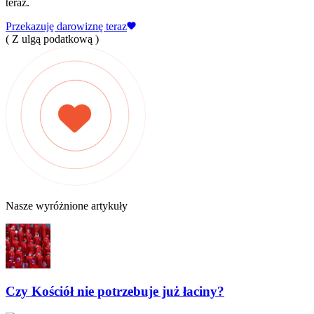
teraz.
Przekazuję darowiznę teraz
( Z ulgą podatkową )
Nasze wyróżnione artykuły
Czy Kościół nie potrzebuje już łaciny?