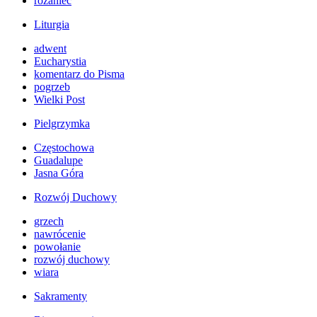
różaniec
Liturgia
adwent
Eucharystia
komentarz do Pisma
pogrzeb
Wielki Post
Pielgrzymka
Częstochowa
Guadalupe
Jasna Góra
Rozwój Duchowy
grzech
nawrócenie
powołanie
rozwój duchowy
wiara
Sakramenty