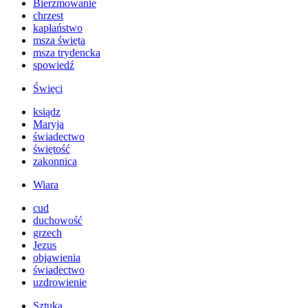
Bierzmowanie
chrzest
kapłaństwo
msza święta
msza trydencka
spowiedź
Święci
ksiądz
Maryja
świadectwo
świętość
zakonnica
Wiara
cud
duchowość
grzech
Jezus
objawienia
świadectwo
uzdrowienie
Sztuka