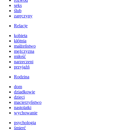
rozwód
seks
ślub
zaręczyny
Relacje
kobieta
kłótnia
małżeństwo
mężczyzna
miłość
narzeczeni
przyjaźń
Rodzina
dom
dziadkowie
dzieci
macierzyństwo
nastolatki
wychowanie
psychologia
śmierć