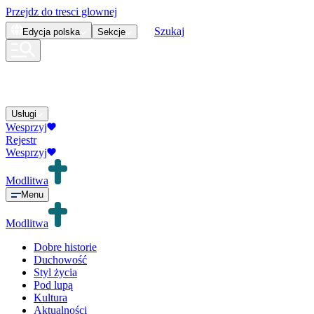
Przejdz do tresci glownej
Szukaj
Edycja
polska
Sekcje
Usługi
Wesprzyj
Rejestr
Wesprzyj
Modlitwa
Menu
Modlitwa
Dobre historie
Duchowość
Styl życia
Pod lupą
Kultura
Aktualności